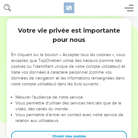
Votre vie privée est importante
pour nous
NE MANQUEZ PAS L’ÉVÉNEMENT
En cliquant sur le bouton « Accepter tous les cookies », vous
DE L’ANNÉE !
acceptez que TopChrétien utilise des traceurs (comme des
cookies ou l'identifiant unique de votre compte utilisateur) et
ET SI LEURS ERREURS POUVAIENT VOUS ÉVITER LES
traite vos données à caractère personnel (comme vos
VOTRES ?
données de navigation et les informations renseignées dans
votre compte utilisateur) dans les buts suivants :
On admire souvent les leaders pour leurs réussites, leur impact,
leur foi ou leur vision. Mais on voit moins les doutes, les erreurs
Mesurer l'audience de notre service
Vous permettre d'utiliser des services tiers tels que de la
et les saisons difficiles qu'ils ont traversés, alors même que ce
vidéo, des cartes du monde…
sont elles qui les ont façonnés.
Vous permettre d'entrer en contact avec notre service de
relation aux utilisateurs.
Dans cette conférence, leaders, entrepreneurs, et responsables
reviennent sur les erreurs marquantes de leur parcours et les
clés pour avancer avec plus de sagesse afin que leurs erreurs
Choisir mes cookies