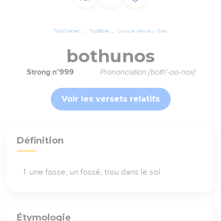
TopChrétien
TopBible
Lexique Hébreu / Grec
bothunos
Strong n°999
Prononciation [both'-oo-nos]
Voir les versets relatifs
Définition
une fosse, un fossé, trou dans le sol
Étymologie