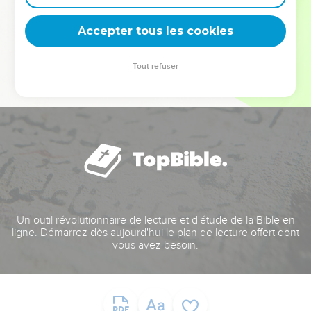
deviennent vos tremplins. Que vous guidiez un ministère, une
équipe, un groupe ou une famille, leur expérience est faite
Accepter tous les cookies
pour vous.
Tout refuser
Je découvre l’événement
Un outil révolutionnaire de lecture et d'étude de la Bible en
ligne. Démarrez dès aujourd'hui le plan de lecture offert dont
vous avez besoin.