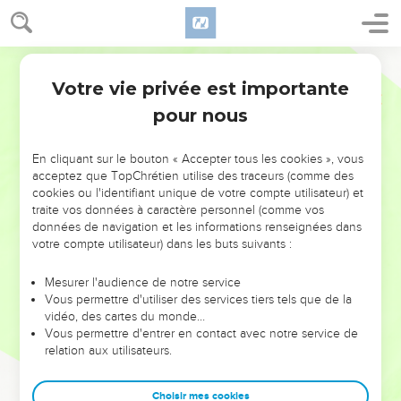
Votre vie privée est importante
pour nous
NE MANQUEZ PAS L’ÉVÉNEMENT
En cliquant sur le bouton « Accepter tous les cookies », vous
DE L’ANNÉE !
acceptez que TopChrétien utilise des traceurs (comme des
cookies ou l'identifiant unique de votre compte utilisateur) et
ET SI LEURS ERREURS POUVAIENT VOUS ÉVITER LES
traite vos données à caractère personnel (comme vos
VOTRES ?
données de navigation et les informations renseignées dans
votre compte utilisateur) dans les buts suivants :
On admire souvent les leaders pour leurs réussites, leur impact,
leur foi ou leur vision. Mais on voit moins les doutes, les erreurs
Mesurer l'audience de notre service
Vous permettre d'utiliser des services tiers tels que de la
et les saisons difficiles qu'ils ont traversés, alors même que ce
vidéo, des cartes du monde…
sont elles qui les ont façonnés.
Vous permettre d'entrer en contact avec notre service de
relation aux utilisateurs.
Dans cette conférence, leaders, entrepreneurs, et responsables
reviennent sur les erreurs marquantes de leur parcours et les
clés pour avancer avec plus de sagesse afin que leurs erreurs
Choisir mes cookies