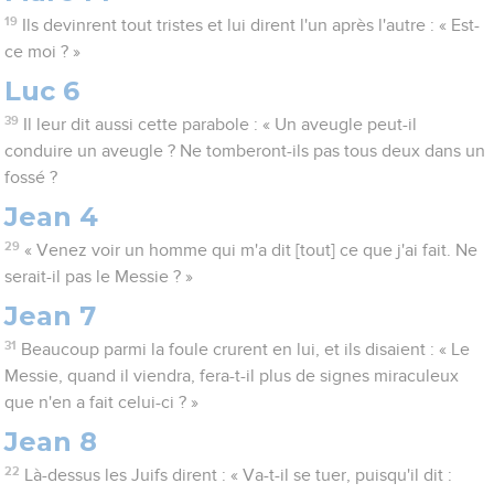
19
Ils devinrent tout tristes et lui dirent l'un après l'autre : « Est-
ce moi ? »
Luc 6
39
Il leur dit aussi cette parabole : « Un aveugle peut-il
conduire un aveugle ? Ne tomberont-ils pas tous deux dans un
fossé ?
Jean 4
29
« Venez voir un homme qui m'a dit [tout] ce que j'ai fait. Ne
serait-il pas le Messie ? »
Jean 7
31
Beaucoup parmi la foule crurent en lui, et ils disaient : « Le
Messie, quand il viendra, fera-t-il plus de signes miraculeux
que n'en a fait celui-ci ? »
Jean 8
22
Là-dessus les Juifs dirent : « Va-t-il se tuer, puisqu'il dit :