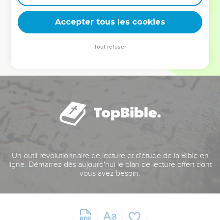
deviennent vos tremplins. Que vous guidiez un ministère, une
équipe, un groupe ou une famille, leur expérience est faite
Accepter tous les cookies
pour vous.
Tout refuser
Je découvre l’événement
Un outil révolutionnaire de lecture et d'étude de la Bible en
ligne. Démarrez dès aujourd'hui le plan de lecture offert dont
vous avez besoin.