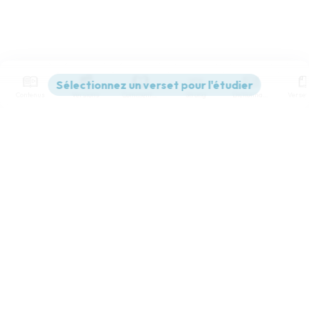
Contenus
Versions
Commentaires
Strong
Dictionnaire
Paramètres de lecture
Afficher les numéros de versets
Mode dyslexique
Désactivé
Simple
Coul
eur
Police d'écriture
Serif
Sans-serif