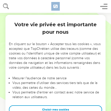
Votre vie privée est importante
pour nous
NE MANQUEZ PAS L’ÉVÉNEMENT
En cliquant sur le bouton « Accepter tous les cookies », vous
DE L’ANNÉE !
acceptez que TopChrétien utilise des traceurs (comme des
cookies ou l'identifiant unique de votre compte utilisateur) et
ET SI LEURS ERREURS POUVAIENT VOUS ÉVITER LES
traite vos données à caractère personnel (comme vos
VOTRES ?
données de navigation et les informations renseignées dans
votre compte utilisateur) dans les buts suivants :
On admire souvent les leaders pour leurs réussites, leur impact,
leur foi ou leur vision. Mais on voit moins les doutes, les erreurs
Mesurer l'audience de notre service
Vous permettre d'utiliser des services tiers tels que de la
et les saisons difficiles qu'ils ont traversés, alors même que ce
vidéo, des cartes du monde…
sont elles qui les ont façonnés.
Vous permettre d'entrer en contact avec notre service de
relation aux utilisateurs.
Dans cette conférence, leaders, entrepreneurs, et responsables
reviennent sur les erreurs marquantes de leur parcours et les
clés pour avancer avec plus de sagesse afin que leurs erreurs
Choisir mes cookies