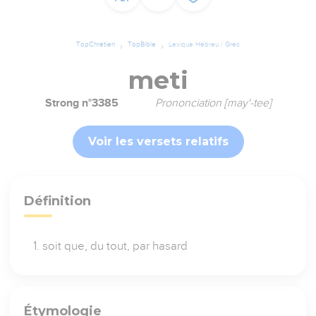
TopChrétien
TopBible
Lexique Hébreu / Grec
meti
Strong n°3385
Prononciation [may'-tee]
Voir les versets relatifs
Définition
soit que, du tout, par hasard
Étymologie