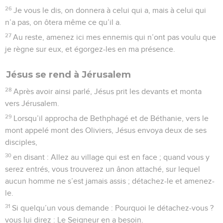
26
Je vous le dis, on donnera à celui qui a, mais à celui qui
n’a pas, on ôtera même ce qu’il a.
27
Au reste, amenez ici mes ennemis qui n’ont pas voulu que
je règne sur eux, et égorgez-les en ma présence.
Jésus se rend à Jérusalem
28
Après avoir ainsi parlé, Jésus prit les devants et monta
vers Jérusalem.
29
Lorsqu’il approcha de Bethphagé et de Béthanie, vers le
mont appelé mont des Oliviers, Jésus envoya deux de ses
disciples,
30
en disant : Allez au village qui est en face ; quand vous y
serez entrés, vous trouverez un ânon attaché, sur lequel
aucun homme ne s’est jamais assis ; détachez-le et amenez-
le.
31
Si quelqu’un vous demande : Pourquoi le détachez-vous ?
vous lui direz : Le Seigneur en a besoin.