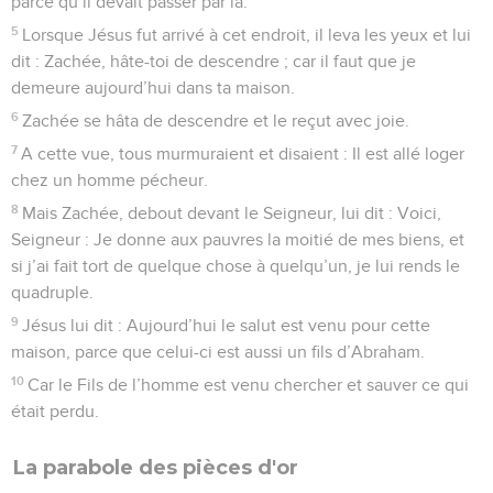
parce qu’il devait passer par là.
5
Lorsque Jésus fut arrivé à cet endroit, il leva les yeux et lui
dit : Zachée, hâte-toi de descendre ; car il faut que je
demeure aujourd’hui dans ta maison.
6
Zachée se hâta de descendre et le reçut avec joie.
7
A cette vue, tous murmuraient et disaient : Il est allé loger
chez un homme pécheur.
8
Mais Zachée, debout devant le Seigneur, lui dit : Voici,
Seigneur : Je donne aux pauvres la moitié de mes biens, et
si j’ai fait tort de quelque chose à quelqu’un, je lui rends le
quadruple.
9
Jésus lui dit : Aujourd’hui le salut est venu pour cette
maison, parce que celui-ci est aussi un fils d’Abraham.
10
Car le Fils de l’homme est venu chercher et sauver ce qui
était perdu.
La parabole des pièces d'or