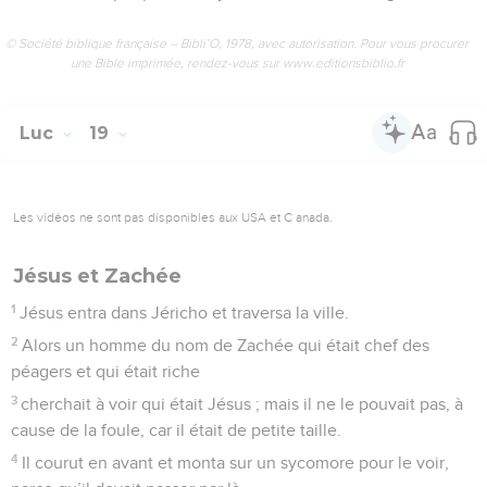
© Société biblique française – Bibli’O, 1978, avec autorisation. Pour vous procurer
une Bible imprimée, rendez-vous sur www.editionsbiblio.fr
Luc
19
Les vidéos ne sont pas disponibles aux USA et C anada.
Jésus et Zachée
1
Jésus entra dans Jéricho et traversa la ville.
2
Alors un homme du nom de Zachée qui était chef des
péagers et qui était riche
3
cherchait à voir qui était Jésus ; mais il ne le pouvait pas, à
cause de la foule, car il était de petite taille.
4
Il courut en avant et monta sur un sycomore pour le voir,