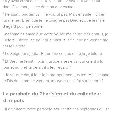
Il y avait aussi dans cette ville une veuve qui venait lui
dire : Fais-moi justice de mon adversaire.
4
Pendant longtemps il ne voulut pas. Mais ensuite il dit en
lui-même : Bien que je ne craigne pas Dieu et que je n’aie
d’égard pour personne,
5
néanmoins parce que cette veuve me cause des ennuis, je
lui ferai justice, de peur que jusqu’à la fin, elle ne vienne me
casser la tête.
6
Le Seigneur ajouta : Entendez ce que dit le juge inique.
7
Et Dieu ne ferait-il point justice à ses élus, qui crient à lui
jour et nuit, et tarderait-il à leur égard ?
8
Je vous le dis, il leur fera promptement justice. Mais, quand
le Fils de l’homme viendra, trouvera-t-il la foi sur la terre ?
La parabole du Pharisien et du collecteur
d'impôts
9
Il dit encore cette parabole pour certaines personnes qui se