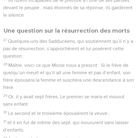
Ils furent incapables de le prendre à l’une de ses paroles
devant le peuple ; mais étonnés de sa réponse, ils gardèrent
le silence.
Une question sur la résurrection des morts
27
Quelques-uns des Sadducéens, qui soutiennent qu’il n’y a
pas de résurrection, s’approchèrent et lui posèrent cette
question :
28
Maître, voici ce que Moïse nous a prescrit : Si le frère de
quelqu’un meurt et qu’il ait une femme et pas d’enfant, son
frère épousera la femme et suscitera une descendance à son
frère.
29
Or, il y avait sept frères. Le premier se maria et mourut
sans enfant.
30
Le second et le troisième épousèrent la veuve ;
31
et il en fut de même des sept, qui moururent sans laisser
d’enfants.
32