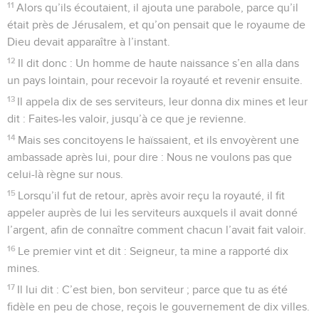
11
Alors qu’ils écoutaient, il ajouta une parabole, parce qu’il
était près de Jérusalem, et qu’on pensait que le royaume de
Dieu devait apparaître à l’instant.
12
Il dit donc : Un homme de haute naissance s’en alla dans
un pays lointain, pour recevoir la royauté et revenir ensuite.
13
Il appela dix de ses serviteurs, leur donna dix mines et leur
dit : Faites-les valoir, jusqu’à ce que je revienne.
14
Mais ses concitoyens le haïssaient, et ils envoyèrent une
ambassade après lui, pour dire : Nous ne voulons pas que
celui-là règne sur nous.
15
Lorsqu’il fut de retour, après avoir reçu la royauté, il fit
appeler auprès de lui les serviteurs auxquels il avait donné
l’argent, afin de connaître comment chacun l’avait fait valoir.
16
Le premier vint et dit : Seigneur, ta mine a rapporté dix
mines.
17
Il lui dit : C’est bien, bon serviteur ; parce que tu as été
fidèle en peu de chose, reçois le gouvernement de dix villes.