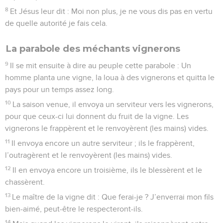
8
Et Jésus leur dit : Moi non plus, je ne vous dis pas en vertu
de quelle autorité je fais cela.
La parabole des méchants vignerons
9
Il se mit ensuite à dire au peuple cette parabole : Un
homme planta une vigne, la loua à des vignerons et quitta le
pays pour un temps assez long.
10
La saison venue, il envoya un serviteur vers les vignerons,
pour que ceux-ci lui donnent du fruit de la vigne. Les
vignerons le frappèrent et le renvoyèrent (les mains) vides.
11
Il envoya encore un autre serviteur ; ils le frappèrent,
l’outragèrent et le renvoyèrent (les mains) vides.
12
Il en envoya encore un troisième, ils le blessèrent et le
chassèrent.
13
Le maître de la vigne dit : Que ferai-je ? J’enverrai mon fils
bien-aimé, peut-être le respecteront-ils.
14