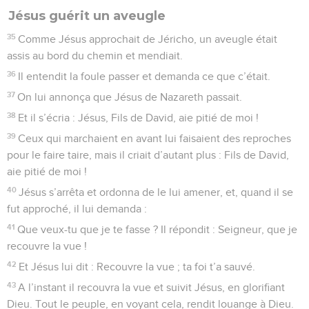
Jésus guérit un aveugle
35
Comme Jésus approchait de Jéricho, un aveugle était
assis au bord du chemin et mendiait.
36
Il entendit la foule passer et demanda ce que c’était.
37
On lui annonça que Jésus de Nazareth passait.
38
Et il s’écria : Jésus, Fils de David, aie pitié de moi !
39
Ceux qui marchaient en avant lui faisaient des reproches
pour le faire taire, mais il criait d’autant plus : Fils de David,
aie pitié de moi !
40
Jésus s’arrêta et ordonna de le lui amener, et, quand il se
fut approché, il lui demanda :
41
Que veux-tu que je te fasse ? Il répondit : Seigneur, que je
recouvre la vue !
42
Et Jésus lui dit : Recouvre la vue ; ta foi t’a sauvé.
43
A l’instant il recouvra la vue et suivit Jésus, en glorifiant
Dieu. Tout le peuple, en voyant cela, rendit louange à Dieu.