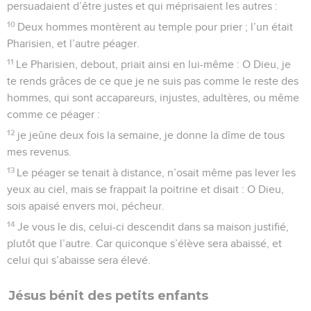
persuadaient d’être justes et qui méprisaient les autres :
10
Deux hommes montèrent au temple pour prier ; l’un était
Pharisien, et l’autre péager.
11
Le Pharisien, debout, priait ainsi en lui-même : O Dieu, je
te rends grâces de ce que je ne suis pas comme le reste des
hommes, qui sont accapareurs, injustes, adultères, ou même
comme ce péager :
12
je jeûne deux fois la semaine, je donne la dîme de tous
mes revenus.
13
Le péager se tenait à distance, n’osait même pas lever les
yeux au ciel, mais se frappait la poitrine et disait : O Dieu,
sois apaisé envers moi, pécheur.
14
Je vous le dis, celui-ci descendit dans sa maison justifié,
plutôt que l’autre. Car quiconque s’élève sera abaissé, et
celui qui s’abaisse sera élevé.
Jésus bénit des petits enfants