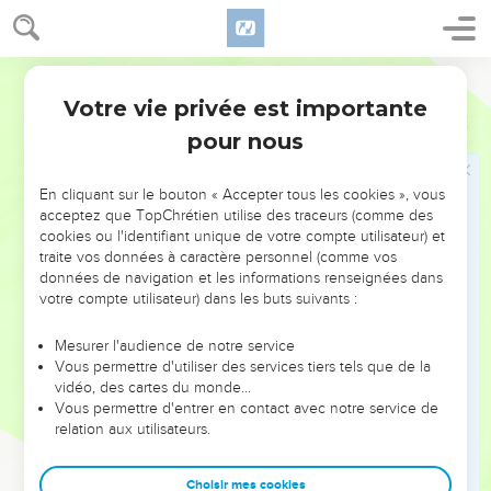
mal.
32
Je ne suis point venu appeler à la repentance les justes,
mais les pécheurs.
Martin
Votre vie privée est importante
Luc
5
Jésus et le jeûne
pour nous
33
Ils lui dirent aussi : pourquoi est-ce que les disciples de
Jean jeûnent souvent, et font des prières ; pareillement aussi
En cliquant sur le bouton « Accepter tous les cookies », vous
ceux des Pharisiens ; mais les tiens mangent et boivent ?
acceptez que TopChrétien utilise des traceurs (comme des
34
cookies ou l'identifiant unique de votre compte utilisateur) et
Et il leur dit : pouvez-vous faire jeûner les amis de l'Epoux
traite vos données à caractère personnel (comme vos
pendant que l'Epoux est avec eux ?
données de navigation et les informations renseignées dans
35
Mais les jours viendront que l'Epoux leur sera ôté ; alors ils
votre compte utilisateur) dans les buts suivants :
jeûneront en ces jours-là.
Mesurer l'audience de notre service
36
Puis il leur dit cette similitude : personne ne met une
Vous permettre d'utiliser des services tiers tels que de la
pièce d'un vêtement neuf à un vieux vêtement ; autrement
vidéo, des cartes du monde…
Vous permettre d'entrer en contact avec notre service de
le neuf déchire [le vieux], et la pièce du neuf ne se rapporte
relation aux utilisateurs.
point au vieux.
37
Pareillement, personne ne met le vin nouveau dans de
Choisir mes cookies