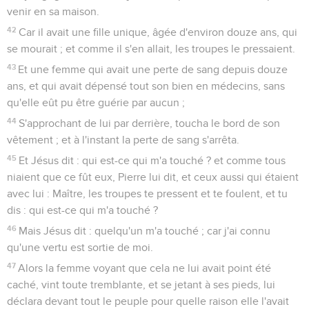
venir en sa maison.
42
Car il avait une fille unique, âgée d'environ douze ans, qui
se mourait ; et comme il s'en allait, les troupes le pressaient.
43
Et une femme qui avait une perte de sang depuis douze
ans, et qui avait dépensé tout son bien en médecins, sans
qu'elle eût pu être guérie par aucun ;
44
S'approchant de lui par derrière, toucha le bord de son
vêtement ; et à l'instant la perte de sang s'arrêta.
45
Et Jésus dit : qui est-ce qui m'a touché ? et comme tous
niaient que ce fût eux, Pierre lui dit, et ceux aussi qui étaient
avec lui : Maître, les troupes te pressent et te foulent, et tu
dis : qui est-ce qui m'a touché ?
46
Mais Jésus dit : quelqu'un m'a touché ; car j'ai connu
qu'une vertu est sortie de moi.
47
Alors la femme voyant que cela ne lui avait point été
caché, vint toute tremblante, et se jetant à ses pieds, lui
déclara devant tout le peuple pour quelle raison elle l'avait