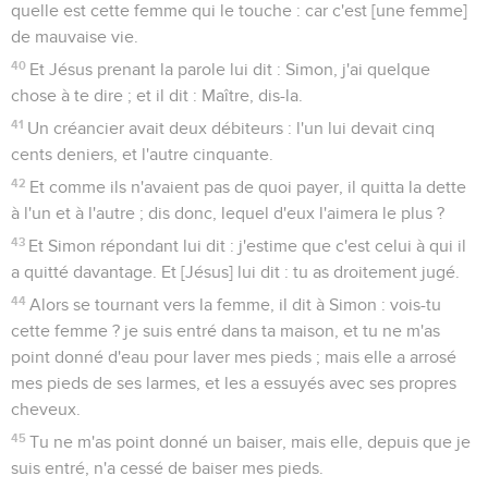
quelle est cette femme qui le touche : car c'est [une femme]
de mauvaise vie.
40
Et Jésus prenant la parole lui dit : Simon, j'ai quelque
chose à te dire ; et il dit : Maître, dis-la.
41
Un créancier avait deux débiteurs : l'un lui devait cinq
cents deniers, et l'autre cinquante.
42
Et comme ils n'avaient pas de quoi payer, il quitta la dette
à l'un et à l'autre ; dis donc, lequel d'eux l'aimera le plus ?
43
Et Simon répondant lui dit : j'estime que c'est celui à qui il
a quitté davantage. Et [Jésus] lui dit : tu as droitement jugé.
44
Alors se tournant vers la femme, il dit à Simon : vois-tu
cette femme ? je suis entré dans ta maison, et tu ne m'as
point donné d'eau pour laver mes pieds ; mais elle a arrosé
mes pieds de ses larmes, et les a essuyés avec ses propres
cheveux.
45
Tu ne m'as point donné un baiser, mais elle, depuis que je
suis entré, n'a cessé de baiser mes pieds.