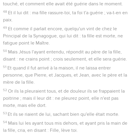
touché, et comment elle avait été guérie dans le moment.
48
Et il lui dit : ma fille rassure-toi, ta foi t'a guérie ; va-t-en en
paix.
49
Et comme il parlait encore, quelqu'un vint de chez le
Principal de la Synagogue, qui lui dit : ta fille est morte, ne
fatigue point le Maître.
50
Mais Jésus l'ayant entendu, répondit au père de la fille,
disant : ne crains point ; crois seulement, et elle sera guérie.
51
Et quand il fut arrivé à la maison, il ne laissa entrer
personne, que Pierre, et Jacques, et Jean, avec le père et la
mère de la fille.
52
Or ils la pleuraient tous, et de douleur ils se frappaient la
poitrine ; mais il leur dit : ne pleurez point, elle n'est pas
morte, mais elle dort.
53
Et ils se riaient de lui, sachant bien qu'elle était morte.
54
Mais lui les ayant tous mis dehors, et ayant pris la main de
la fille, cria, en disant : Fille, lève toi.