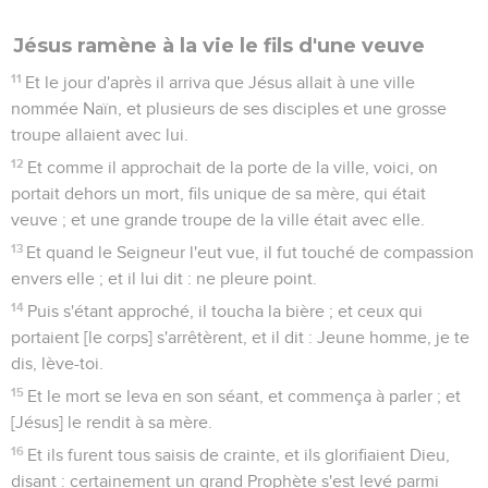
Jésus ramène à la vie le fils d'une veuve
11
Et le jour d'après il arriva que Jésus allait à une ville
nommée Naïn, et plusieurs de ses disciples et une grosse
troupe allaient avec lui.
12
Et comme il approchait de la porte de la ville, voici, on
portait dehors un mort, fils unique de sa mère, qui était
veuve ; et une grande troupe de la ville était avec elle.
13
Et quand le Seigneur l'eut vue, il fut touché de compassion
envers elle ; et il lui dit : ne pleure point.
14
Puis s'étant approché, il toucha la bière ; et ceux qui
portaient [le corps] s'arrêtèrent, et il dit : Jeune homme, je te
dis, lève-toi.
15
Et le mort se leva en son séant, et commença à parler ; et
[Jésus] le rendit à sa mère.
16
Et ils furent tous saisis de crainte, et ils glorifiaient Dieu,
disant : certainement un grand Prophète s'est levé parmi