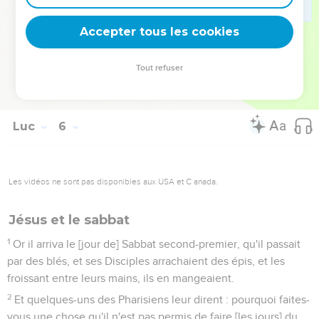
vieux vaisseaux ; autrement le vin nouveau rompra les
vaisseaux, et se répandra, et les vaisseaux seront perdus.
Accepter tous les cookies
38
Mais le vin nouveau doit être mis dans des vaisseaux
neufs ; et ainsi ils se conservent l'un et l'autre.
Tout refuser
39
Et il n'y a personne qui boive du vieux, qui veuille aussitôt
du nouveau : car il dit : le vieux est meilleur.
Luc
6
Les vidéos ne sont pas disponibles aux USA et C anada.
Jésus et le sabbat
1
Or il arriva le [jour de] Sabbat second-premier, qu'il passait
par des blés, et ses Disciples arrachaient des épis, et les
froissant entre leurs mains, ils en mangeaient.
2
Et quelques-uns des Pharisiens leur dirent : pourquoi faites-
vous une chose qu'il n'est pas permis de faire [les jours] du