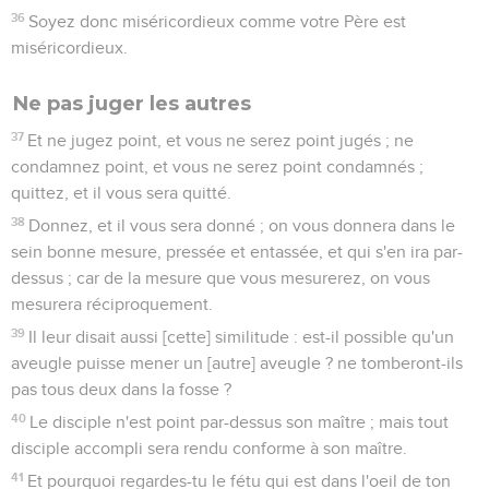
36
Soyez donc miséricordieux comme votre Père est
miséricordieux.
Ne pas juger les autres
37
Et ne jugez point, et vous ne serez point jugés ; ne
condamnez point, et vous ne serez point condamnés ;
quittez, et il vous sera quitté.
38
Donnez, et il vous sera donné ; on vous donnera dans le
sein bonne mesure, pressée et entassée, et qui s'en ira par-
dessus ; car de la mesure que vous mesurerez, on vous
mesurera réciproquement.
39
Il leur disait aussi [cette] similitude : est-il possible qu'un
aveugle puisse mener un [autre] aveugle ? ne tomberont-ils
pas tous deux dans la fosse ?
40
Le disciple n'est point par-dessus son maître ; mais tout
disciple accompli sera rendu conforme à son maître.
41
Et pourquoi regardes-tu le fétu qui est dans l'oeil de ton