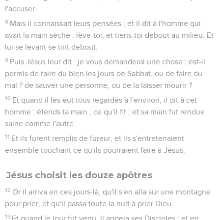
l'accuser.
8
Mais il connaissait leurs pensées ; et il dit à l'homme qui
avait la main sèche : lève-toi, et tiens-toi debout au milieu. Et
lui se levant se tint debout.
9
Puis Jésus leur dit : je vous demanderai une chose : est-il
permis de faire du bien les jours de Sabbat, ou de faire du
mal ? de sauver une personne, ou de la laisser mourir ?
10
Et quand il les eut tous regardés à l'environ, il dit à cet
homme : étends ta main ; ce qu'il fit ; et sa main fut rendue
saine comme l'autre.
11
Et ils furent remplis de fureur, et ils s'entretenaient
ensemble touchant ce qu'ils pourraient faire à Jésus.
Jésus choisit les douze apôtres
12
Or il arriva en ces jours-là, qu'il s'en alla sur une montagne
pour prier, et qu'il passa toute la nuit à prier Dieu.
13
Et quand le jour fut venu, il appela ses Disciples ; et en