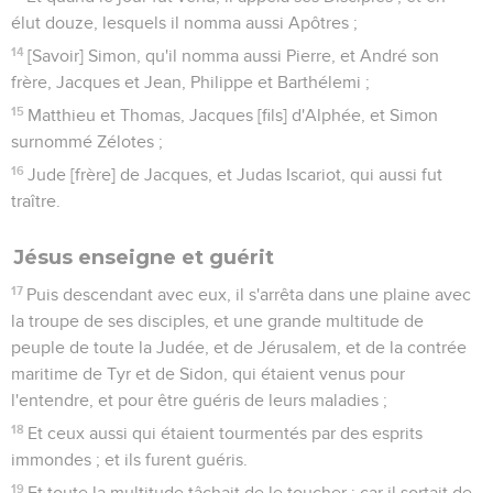
élut douze, lesquels il nomma aussi Apôtres ;
14
[Savoir] Simon, qu'il nomma aussi Pierre, et André son
frère, Jacques et Jean, Philippe et Barthélemi ;
15
Matthieu et Thomas, Jacques [fils] d'Alphée, et Simon
surnommé Zélotes ;
16
Jude [frère] de Jacques, et Judas Iscariot, qui aussi fut
traître.
Jésus enseigne et guérit
17
Puis descendant avec eux, il s'arrêta dans une plaine avec
la troupe de ses disciples, et une grande multitude de
peuple de toute la Judée, et de Jérusalem, et de la contrée
maritime de Tyr et de Sidon, qui étaient venus pour
l'entendre, et pour être guéris de leurs maladies ;
18
Et ceux aussi qui étaient tourmentés par des esprits
immondes ; et ils furent guéris.
19
Et toute la multitude tâchait de le toucher ; car il sortait de