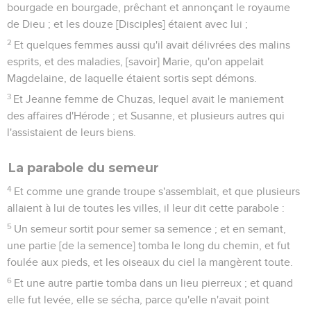
bourgade en bourgade, prêchant et annonçant le royaume
de Dieu ; et les douze [Disciples] étaient avec lui ;
2
Et quelques femmes aussi qu'il avait délivrées des malins
esprits, et des maladies, [savoir] Marie, qu'on appelait
Magdelaine, de laquelle étaient sortis sept démons.
3
Et Jeanne femme de Chuzas, lequel avait le maniement
des affaires d'Hérode ; et Susanne, et plusieurs autres qui
l'assistaient de leurs biens.
La parabole du semeur
4
Et comme une grande troupe s'assemblait, et que plusieurs
allaient à lui de toutes les villes, il leur dit cette parabole :
5
Un semeur sortit pour semer sa semence ; et en semant,
une partie [de la semence] tomba le long du chemin, et fut
foulée aux pieds, et les oiseaux du ciel la mangèrent toute.
6
Et une autre partie tomba dans un lieu pierreux ; et quand
elle fut levée, elle se sécha, parce qu'elle n'avait point