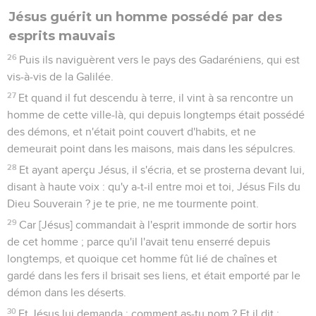
Jésus guérit un homme possédé par des
esprits mauvais
26
Puis ils naviguèrent vers le pays des Gadaréniens, qui est
vis-à-vis de la Galilée.
27
Et quand il fut descendu à terre, il vint à sa rencontre un
homme de cette ville-là, qui depuis longtemps était possédé
des démons, et n'était point couvert d'habits, et ne
demeurait point dans les maisons, mais dans les sépulcres.
28
Et ayant aperçu Jésus, il s'écria, et se prosterna devant lui,
disant à haute voix : qu'y a-t-il entre moi et toi, Jésus Fils du
Dieu Souverain ? je te prie, ne me tourmente point.
29
Car [Jésus] commandait à l'esprit immonde de sortir hors
de cet homme ; parce qu'il l'avait tenu enserré depuis
longtemps, et quoique cet homme fût lié de chaînes et
gardé dans les fers il brisait ses liens, et était emporté par le
démon dans les déserts.
30
Et Jésus lui demanda : comment as-tu nom ? Et il dit :