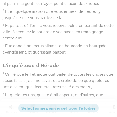
ni pain, ni argent ; et n'ayez point chacun deux robes.
4
Et en quelque maison que vous entriez, demeurez-y
jusqu'à ce que vous partiez de là.
5
Et partout où l'on ne vous recevra point, en partant de cette
ville-là secouez la poudre de vos pieds, en témoignage
contre eux.
6
Eux donc étant partis allaient de bourgade en bourgade,
évangélisant, et guérissant partout.
L'inquiétude d'Hérode
7
Or Hérode le Tétrarque ouït parler de toutes les choses que
Jésus faisait ; et il ne savait que croire de ce que quelques-
uns disaient que Jean était ressuscité des morts ;
8
Et quelques-uns, qu'Elie était apparu ; et d'autres, que
quelqu'un des anciens Prophètes était ressuscité.
9
Et Hérode dit : j'ai [fait] décapiter Jean ; qui est donc celui-
Contenus
Versions
Commentaires
Strong
Dictionnaire
ci de qui j'entends dire de telles choses ? Et il cherchait à le