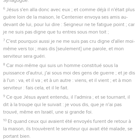
Synagogue.
6
Jésus s'en alla donc avec eux ; et comme déjà il n'était plus
guère loin de la maison, le Centenier envoya ses amis au-
devant de lui, pour lui dire : Seigneur ne te fatigue point ; car
je ne suis pas digne que tu entres sous mon toit ;
7
C'est pourquoi aussi je ne me suis pas cru digne d'aller moi-
même vers toi ; mais dis [seulement] une parole, et mon
serviteur sera guéri.
8
Car moi-même qui suis un homme constitué sous la
puissance d'autrui, j'ai sous moi des gens de guerre ; et je dis
à l'un : va, et il va ; et à un autre : viens, et il vient ; et à mon
serviteur : fais cela, et il le fait.
9
Ce que Jésus ayant entendu, il l'admira ; et se tournant, il
dit à la troupe qui le suivait : je vous dis, que je n'ai pas
trouvé, même en Israël, une si grande foi.
10
Et quand ceux qui avaient été envoyés furent de retour à
la maison, ils trouvèrent le serviteur qui avait été malade, se
portant bien.