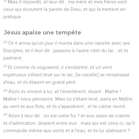
21
Mais il répondit, et leur dit : ma mère et mes frères sont
ceux qui écoutent la parole de Dieu, et qui la mettent en
pratique.
Jésus apaise une tempête
22
Or il arriva qu'un jour il monta dans une nacelle avec ses
Disciples, et il leur dit : passons à l'autre côté du lac ; et ils
partirent.
23
Et comme ils voguaient, il s'endormit, et un vent
impétueux s'étant levé sur le lac, [la nacelle] se remplissait
d'eau, et ils étaient en grand péril.
24
Alors ils vinrent à lui, et l'éveillèrent, disant : Maître !
Maître ! nous périssons. Mais lui s'étant levé, parla en Maître
au vent et aux flots, et ils s'apaisèrent ; et le calme revint.
25
Alors il leur dit : où est votre foi ? et eux saisis de crainte
et d'admiration, disaient entre eux : mais qui est celui-ci, qu'il
commande même aux vents et à l'eau, et ils lui obéissent ?