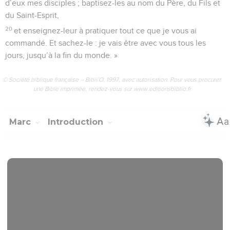
d’eux mes disciples ; baptisez-les au nom du Père, du Fils et
du Saint-Esprit,
20
et enseignez-leur à pratiquer tout ce que je vous ai
commandé. Et sachez-le : je vais être avec vous tous les
jours, jusqu’à la fin du monde. »
© Société biblique française – Bibli’O, 1997, avec autorisation. Pour vous procurer
une Bible imprimée, rendez-vous sur www.editionsbiblio.fr
Marc
Introduction