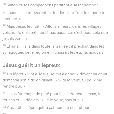
36
Simon et ses compagnons partirent à sa recherche ;
37
quand ils le trouvèrent, ils lui dirent : « Tout le monde te
cherche. »
38
Mais Jésus leur dit : « Allons ailleurs, dans les villages
voisins. Je dois prêcher là-bas aussi, car c’est pour cela que
je suis venu. »
39
Et ainsi, il alla dans toute la Galilée ; il prêchait dans les
synagogues de la région et il chassait les esprits mauvais.
Jésus guérit un lépreux
40
Un lépreux vint à Jésus, se mit à genoux devant lui et lui
demanda son aide en disant : « Si tu le veux, tu peux me
rendre pur. »
41
Jésus fut rempli de pitié pour lui ; il étendit la main, le
toucha et lui déclara : « Je le veux, sois pur ! »
42
Aussitôt, la lèpre quitta cet homme et il fut pur.