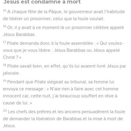
Jésus est condamné à mort
15
A chaque fête de la Pâque, le gouverneur avait l’habitude
de libérer un prisonnier, celui que la foule voulait.
16
Or, il y avait à ce moment-là un prisonnier célèbre appelé
Jésus Barabbas.
17
Pilate demanda donc à la foule assemblée : « Qui voulez-
vous que je vous libère : Jésus Barabbas ou Jésus appelé
Christ ? »
18
Pilate savait bien, en effet, qu’ils lui avaient livré Jésus par
jalousie.
19
Pendant que Pilate siégeait au tribunal, sa femme lui
envoya ce message : « N’aie rien à faire avec cet homme
innocent car, cette nuit, j’ai beaucoup souffert en rêve à
cause de lui. »
20
Les chefs des prêtres et les anciens persuadèrent la foule
de demander la libération de Barabbas et la mise à mort de
Jésus.