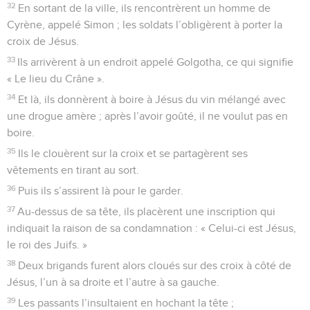
32
En sortant de la ville, ils rencontrèrent un homme de
Cyrène, appelé Simon ; les soldats l’obligèrent à porter la
croix de Jésus.
33
Ils arrivèrent à un endroit appelé Golgotha, ce qui signifie
« Le lieu du Crâne ».
34
Et là, ils donnèrent à boire à Jésus du vin mélangé avec
une drogue amère ; après l’avoir goûté, il ne voulut pas en
boire.
35
Ils le clouèrent sur la croix et se partagèrent ses
vêtements en tirant au sort.
36
Puis ils s’assirent là pour le garder.
37
Au-dessus de sa tête, ils placèrent une inscription qui
indiquait la raison de sa condamnation : « Celui-ci est Jésus,
le roi des Juifs. »
38
Deux brigands furent alors cloués sur des croix à côté de
Jésus, l’un à sa droite et l’autre à sa gauche.
39
Les passants l’insultaient en hochant la tête ;