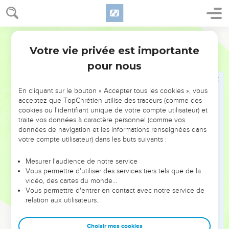
69
Pierre était assis dehors, dans la cour. Une servante
s’approcha de lui et lui dit : « Toi aussi, tu étais avec Jésus,
Français Courant
cet homme de Galilée. »
Votre vie privée est importante
Matthieu
26
70
Mais il le nia devant tout le monde en déclarant : « Je ne
pour nous
sais pas ce que tu veux dire. »
71
Puis il s’en alla vers la porte de la cour. Une autre servante
En cliquant sur le bouton « Accepter tous les cookies », vous
le vit et dit à ceux qui étaient là : « Celui-ci était avec Jésus
acceptez que TopChrétien utilise des traceurs (comme des
de Nazareth. »
cookies ou l'identifiant unique de votre compte utilisateur) et
traite vos données à caractère personnel (comme vos
72
Et Pierre le nia de nouveau en déclarant : « Je jure que je
données de navigation et les informations renseignées dans
ne connais pas cet homme. »
votre compte utilisateur) dans les buts suivants :
73
Peu après, ceux qui étaient là s’approchèrent de Pierre et
lui dirent : « Certainement, tu es l’un d’eux : ton accent
Mesurer l'audience de notre service
Vous permettre d'utiliser des services tiers tels que de la
révèle d’où tu viens. »
vidéo, des cartes du monde…
74
Alors Pierre s’écria : « Que Dieu me punisse si je mens ! Je
Vous permettre d'entrer en contact avec notre service de
relation aux utilisateurs.
le jure, je ne connais pas cet homme ! » A ce moment même,
un coq chanta,
Choisir mes cookies
75
et Pierre se rappela ce que Jésus lui avait dit : « Avant que