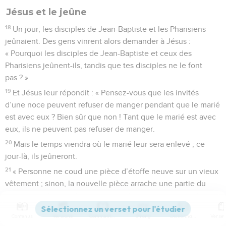
Jésus et le jeûne
18
Un jour, les disciples de Jean-Baptiste et les Pharisiens
jeûnaient. Des gens vinrent alors demander à Jésus :
« Pourquoi les disciples de Jean-Baptiste et ceux des
Pharisiens jeûnent-ils, tandis que tes disciples ne le font
pas ? »
19
Et Jésus leur répondit : « Pensez-vous que les invités
d’une noce peuvent refuser de manger pendant que le marié
est avec eux ? Bien sûr que non ! Tant que le marié est avec
eux, ils ne peuvent pas refuser de manger.
20
Mais le temps viendra où le marié leur sera enlevé ; ce
jour-là, ils jeûneront.
21
« Personne ne coud une pièce d’étoffe neuve sur un vieux
vêtement ; sinon, la nouvelle pièce arrache une partie du
vieux vêtement et la déchirure s’agrandit encore.
22
Et personne ne verse du vin nouveau dans de vieilles
Contenus
Versions
Commentaires
Strong
Dictionnaire
outres ; sinon, le vin fait éclater les outres : le vin est perdu