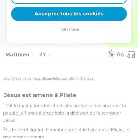
le coq chante, tu auras prétendu trois fois ne pas me
Accepter tous les cookies
connaître. » Il sortit et pleura amèrement.
© Société biblique française – Bibli’O, 1997, avec autorisation. Pour vous procurer
Tout refuser
une Bible imprimée, rendez-vous sur www.editionsbiblio.fr
Matthieu
27
Les vidéos ne sont pas disponibles aux USA et C anada.
Jésus est amené à Pilate
1
Tôt le matin, tous les chefs des prêtres et les anciens du
peuple juif prirent ensemble la décision de faire mourir
Jésus.
2
Ils le firent ligoter, l’emmenèrent et le livrèrent à Pilate, le
gouverneur romain.