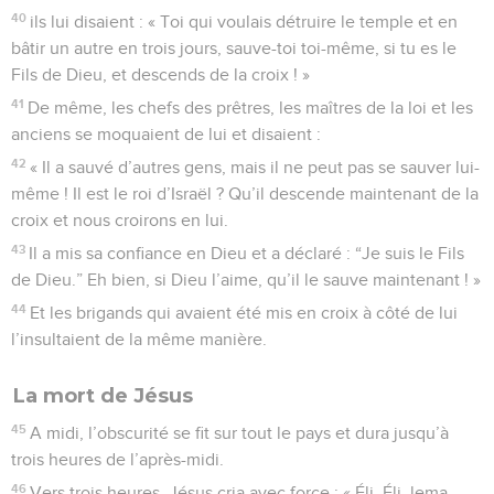
40
ils lui disaient : « Toi qui voulais détruire le temple et en
bâtir un autre en trois jours, sauve-toi toi-même, si tu es le
Fils de Dieu, et descends de la croix ! »
41
De même, les chefs des prêtres, les maîtres de la loi et les
anciens se moquaient de lui et disaient :
42
« Il a sauvé d’autres gens, mais il ne peut pas se sauver lui-
même ! Il est le roi d’Israël ? Qu’il descende maintenant de la
croix et nous croirons en lui.
43
Il a mis sa confiance en Dieu et a déclaré : “Je suis le Fils
de Dieu.” Eh bien, si Dieu l’aime, qu’il le sauve maintenant ! »
44
Et les brigands qui avaient été mis en croix à côté de lui
l’insultaient de la même manière.
La mort de Jésus
45
A midi, l’obscurité se fit sur tout le pays et dura jusqu’à
trois heures de l’après-midi.
46
Vers trois heures, Jésus cria avec force : « Éli, Éli, lema