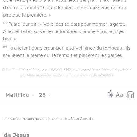
voler le corps et diraient ensuite au peuple : “Il est revenu
d’entre les morts.” Cette dernière imposture serait encore
pire que la première. »
65
Pilate leur dit : « Voici des soldats pour monter la garde.
Allez et faites surveiller le tombeau comme vous le jugez
bon. »
66
Ils allèrent donc organiser la surveillance du tombeau : ils
scellèrent la pierre qui le fermait et placèrent les gardes.
© Société biblique française – Bibli’O, 1997, avec autorisation. Pour vous procurer
une Bible imprimée, rendez-vous sur www.editionsbiblio.fr
Matthieu
28
Les vidéos ne sont pas disponibles aux USA et C anada.
de Jésus