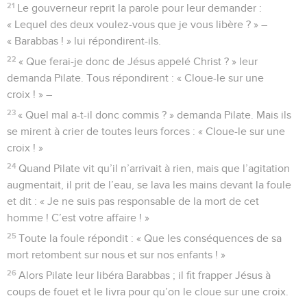
21
Le gouverneur reprit la parole pour leur demander :
« Lequel des deux voulez-vous que je vous libère ? » –
« Barabbas ! » lui répondirent-ils.
22
« Que ferai-je donc de Jésus appelé Christ ? » leur
demanda Pilate. Tous répondirent : « Cloue-le sur une
croix ! » –
23
« Quel mal a-t-il donc commis ? » demanda Pilate. Mais ils
se mirent à crier de toutes leurs forces : « Cloue-le sur une
croix ! »
24
Quand Pilate vit qu’il n’arrivait à rien, mais que l’agitation
augmentait, il prit de l’eau, se lava les mains devant la foule
et dit : « Je ne suis pas responsable de la mort de cet
homme ! C’est votre affaire ! »
25
Toute la foule répondit : « Que les conséquences de sa
mort retombent sur nous et sur nos enfants ! »
26
Alors Pilate leur libéra Barabbas ; il fit frapper Jésus à
coups de fouet et le livra pour qu’on le cloue sur une croix.