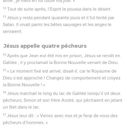
aimé ; je mets en toi toute ma joie. »
12
Tout de suite après, l’Esprit le poussa dans le désert.
13
Jésus y resta pendant quarante jours et il fut tenté par
Satan. Il vivait parmi les bêtes sauvages et les anges le
servaient.
Jésus appelle quatre pêcheurs
14
Après que Jean eut été mis en prison, Jésus se rendit en
Galilée ; il y proclamait la Bonne Nouvelle venant de Dieu.
15
« Le moment fixé est arrivé, disait-il, car le Royaume de
Dieu s’est approché ! Changez de comportement et croyez
la Bonne Nouvelle ! »
16
Jésus marchait le long du lac de Galilée lorsqu’il vit deux
pêcheurs, Simon et son frère André, qui pêchaient en jetant
un filet dans le lac.
17
Jésus leur dit : « Venez avec moi et je ferai de vous des
pêcheurs d’hommes. »