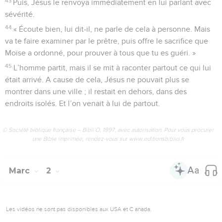
43
Puis, Jésus le renvoya immédiatement en lui parlant avec
sévérité.
44
« Écoute bien, lui dit-il, ne parle de cela à personne. Mais
va te faire examiner par le prêtre, puis offre le sacrifice que
Moïse a ordonné, pour prouver à tous que tu es guéri. »
45
L’homme partit, mais il se mit à raconter partout ce qui lui
était arrivé. A cause de cela, Jésus ne pouvait plus se
montrer dans une ville ; il restait en dehors, dans des
endroits isolés. Et l’on venait à lui de partout.
© Société biblique française – Bibli’O, 1997, avec autorisation. Pour vous procurer
une Bible imprimée, rendez-vous sur www.editionsbiblio.fr
Marc
2
Les vidéos ne sont pas disponibles aux USA et C anada.