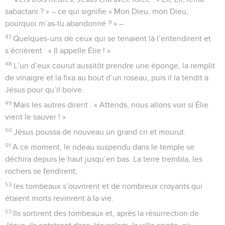
sabactani ? » – ce qui signifie « Mon Dieu, mon Dieu,
pourquoi m’as-tu abandonné ? » –
47
Quelques-uns de ceux qui se tenaient là l’entendirent et
s’écrièrent : « Il appelle Élie ! »
48
L’un d’eux courut aussitôt prendre une éponge, la remplit
de vinaigre et la fixa au bout d’un roseau, puis il la tendit à
Jésus pour qu’il boive.
49
Mais les autres dirent : « Attends, nous allons voir si Élie
vient le sauver ! »
50
Jésus poussa de nouveau un grand cri et mourut.
51
A ce moment, le rideau suspendu dans le temple se
déchira depuis le haut jusqu’en bas. La terre trembla, les
rochers se fendirent,
52
les tombeaux s’ouvrirent et de nombreux croyants qui
étaient morts revinrent à la vie.
53
Ils sortirent des tombeaux et, après la résurrection de