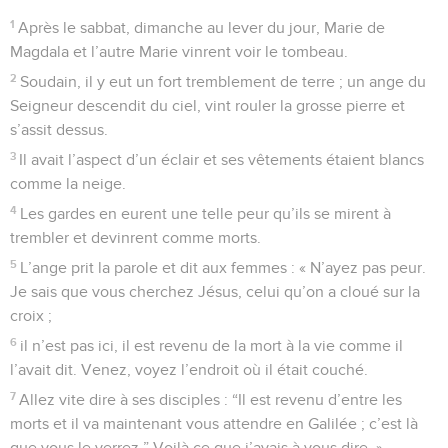
1
Après le sabbat, dimanche au lever du jour, Marie de
Magdala et l’autre Marie vinrent voir le tombeau.
2
Soudain, il y eut un fort tremblement de terre ; un ange du
Seigneur descendit du ciel, vint rouler la grosse pierre et
s’assit dessus.
3
Il avait l’aspect d’un éclair et ses vêtements étaient blancs
comme la neige.
4
Les gardes en eurent une telle peur qu’ils se mirent à
trembler et devinrent comme morts.
5
L’ange prit la parole et dit aux femmes : « N’ayez pas peur.
Je sais que vous cherchez Jésus, celui qu’on a cloué sur la
croix ;
6
il n’est pas ici, il est revenu de la mort à la vie comme il
l’avait dit. Venez, voyez l’endroit où il était couché.
7
Allez vite dire à ses disciples : “Il est revenu d’entre les
morts et il va maintenant vous attendre en Galilée ; c’est là
que vous le verrez.” Voilà ce que j’avais à vous dire. »