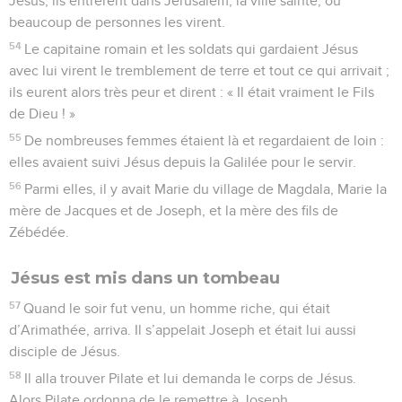
Jésus, ils entrèrent dans Jérusalem, la ville sainte, où
beaucoup de personnes les virent.
54
Le capitaine romain et les soldats qui gardaient Jésus
avec lui virent le tremblement de terre et tout ce qui arrivait ;
ils eurent alors très peur et dirent : « Il était vraiment le Fils
de Dieu ! »
55
De nombreuses femmes étaient là et regardaient de loin :
elles avaient suivi Jésus depuis la Galilée pour le servir.
56
Parmi elles, il y avait Marie du village de Magdala, Marie la
mère de Jacques et de Joseph, et la mère des fils de
Zébédée.
Jésus est mis dans un tombeau
57
Quand le soir fut venu, un homme riche, qui était
d’Arimathée, arriva. Il s’appelait Joseph et était lui aussi
disciple de Jésus.
58
Il alla trouver Pilate et lui demanda le corps de Jésus.
Alors Pilate ordonna de le remettre à Joseph.