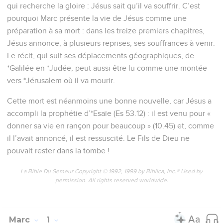
qui recherche la gloire : Jésus sait qu’il va souffrir. C’est
pourquoi Marc présente la vie de Jésus comme une
préparation à sa mort : dans les treize premiers chapitres,
Jésus annonce, à plusieurs reprises, ses souffrances à venir.
Le récit, qui suit ses déplacements géographiques, de
*Galilée en *Judée, peut aussi être lu comme une montée
vers *Jérusalem où il va mourir.
Cette mort est néanmoins une bonne nouvelle, car Jésus a
accompli la prophétie d’*Esaïe (Es 53.12) : il est venu pour «
donner sa vie en rançon pour beaucoup » (10.45) et, comme
il l’avait annoncé, il est ressuscité. Le Fils de Dieu ne
pouvait rester dans la tombe !
La Bible Du Semeur Copyright © 1992, 1999 by Biblica, Inc.® Used by
permission. All rights reserved worldwide.
Marc
1