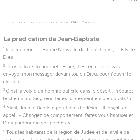
Les vidéos ne sont pas disponibles aux USA et C anada.
La prédication de Jean-Baptiste
1
Ici commence la Bonne Nouvelle de Jésus-Christ, le Fils de
Dieu.
2
Dans le livre du prophète Ésaïe, il est écrit : « Je vais
envoyer mon messager devant toi, dit Dieu, pour t’ouvrir le
chemin.
3
C’est la voix d’un homme qui crie dans le désert : Préparez
le chemin du Seigneur, faites-lui des sentiers bien droits ! »
4
Ainsi, Jean le Baptiste parut dans le désert ; il lançait cet
appel : « Changez de comportement, faites-vous baptiser et
Dieu pardonnera vos péchés. »
5
Tous les habitants de la région de Judée et de la ville de
Jérusalem allaient à lui ; ils confessaient publiquement leurs