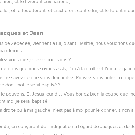
 mort, et le livreront aux nations ;
 lui, et le fouetteront, et cracheront contre lui, et le feront mourir
acques et Jean
ils de Zébédée, viennent à lui, disant : Maître, nous voudrions qu
emanderons.
oulez-vous que je fasse pour vous ?
corde-nous que nous soyons assis, l'un à ta droite et l'un à ta gauch
Vous ne savez ce que vous demandez. Pouvez-vous boire la coupe 
e dont moi je serai baptisé ?
us le pouvons. Et Jésus leur dit : Vous boirez bien la coupe que mo
t moi je serai baptisé ;
a droite ou à ma gauche, n'est pas à moi pour le donner, sinon à
ntendu, en conçurent de l'indignation à l'égard de Jacques et de J