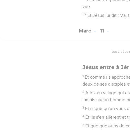
vue.
52
Et Jésus lui dit : Va, 
Marc
11
Les vidéos 
Jésus entre à Jé
1
Et comme ils approche
deux de ses disciples et 
2
Allez au village qui es
jamais aucun homme ne s
3
Et si quelqu'un vous di
4
Et ils s'en allèrent et
5
Et quelques-uns de ceu