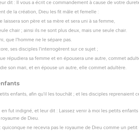
eur dit : Il vous a écrit ce commandement à cause de votre duret
de la création, Dieu les fit mâle et femelle :
 laissera son père et sa mère et sera uni à sa femme,
ule chair ; ainsi ils ne sont plus deux, mais une seule chair.
i, que l'homme ne le sépare pas.
re, ses disciples l'interrogèrent sur ce sujet ;
onque répudiera sa femme et en épousera une autre, commet adult
die son mari, et en épouse un autre, elle commet adultère.
enfants
tits enfants, afin qu'il les touchât ; et les disciples reprenaient 
 en fut indigné, et leur dit : Laissez venir à moi les petits enfan
le royaume de Dieu.
s : quiconque ne recevra pas le royaume de Dieu comme un petit e