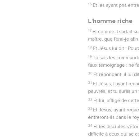
16
Et les ayant pris entr
L'homme riche
17
Et comme il sortait s
maître, que ferai-je afin
18
Et Jésus lui dit : Pou
19
Tu sais les commandem
faux témoignage : ne fa
20
Et répondant, il lui d
21
Et Jésus, l'ayant rega
pauvres, et tu auras un t
22
Et lui, affligé de cett
23
Et Jésus, ayant regar
entreront-ils dans le r
24
Et les disciples s'ét
difficile à ceux qui se 