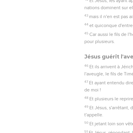
Et Jésus, les ayant a
nations dominent sur ell
43
mais il n'en est pas 
44
et quiconque d'entre 
45
Car aussi le fils de 
pour plusieurs.
Jésus guérit l'a
46
Et ils arrivent à Jér
l'aveugle, le fils de Ti
47
Et ayant entendu dire 
de moi !
48
Et plusieurs le reprire
49
Et Jésus, s'arrêtant, d
t'appelle.
50
Et jetant loin son vêt
51
Et Jésus, répondant, l