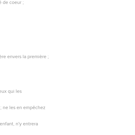
é de coeur ;
ère envers la première ;
ceux qui les
ts ; ne les en empêchez
nfant, n'y entrera