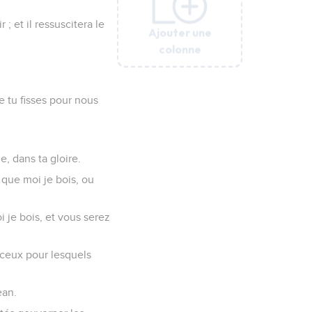
 ; et il ressuscitera le
Ajouter une
Ajouter une
Ajouter une
Ajouter une
Ajouter une
colonne
colonne
colonne
colonne
colonne
e tu fisses pour nous
e, dans ta gloire.
que moi je bois, ou
i je bois, et vous serez
 ceux pour lesquels
ean.