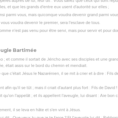
ppelés auprès de lui, leur dit : Vous savez que ceux qui sont rép
es, et que les grands d'entre eux usent d'autorité sur elles ;
ainsi parmi vous, mais quiconque voudra devenir grand parmi vous,
vous voudra devenir le premier, sera l'esclave de tous.
l'homme n'est pas venu pour être servi, mais pour servir et pour d
veugle Bartimée
icho ; et comme il sortait de Jéricho avec ses disciples et une gra
mée, était assis sur le bord du chemin et mendiait.
que c'était Jésus le Nazarénien, il se mit à crier et à dire : Fils d
nt afin qu'il se tût ; mais il criait d'autant plus fort : Fils de David 
it qu'on l'appelât ; et ils appellent l'aveugle, lui disant : Aie bon c
ement, il se leva en hâte et s'en vint à Jésus.
ui dit : Que veux-tu que je te fasse ? Et l'aveugle lui dit : Rabbon