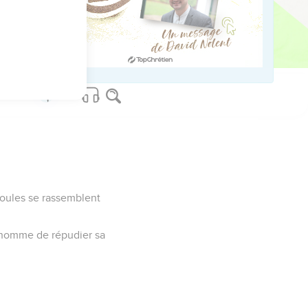
r ? (9-51) Ayez du sel en
s foules se rassemblent
un homme de répudier sa