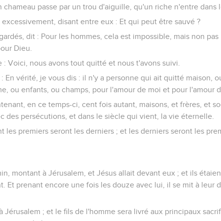
'un chameau passe par un trou d'aiguille, qu'un riche n'entre dans
t excessivement, disant entre eux : Et qui peut être sauvé ?
egardés, dit : Pour les hommes, cela est impossible, mais non pas 
pour Dieu.
re : Voici, nous avons tout quitté et nous t'avons suivi.
: En vérité, je vous dis : il n'y a personne qui ait quitté maison, 
, ou enfants, ou champs, pour l'amour de moi et pour l'amour de
tenant, en ce temps-ci, cent fois autant, maisons, et frères, et so
 des persécutions, et dans le siècle qui vient, la vie éternelle.
t les premiers seront les derniers ; et les derniers seront les pre
in, montant à Jérusalem, et Jésus allait devant eux ; et ils étaien
t. Et prenant encore une fois les douze avec lui, il se mit à leur 
Jérusalem ; et le fils de l'homme sera livré aux principaux sacrif