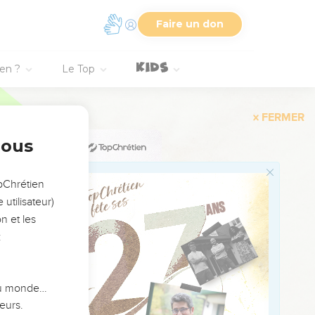
Faire un don
s de Christ, en vérité,
ien ?
Le Top
 vaudrait pour lui
nous
rer estropié dans la vie,
opChrétien
utilisateur)
ntrer boiteux dans la
n et les
,
:
'entrer dans le royaume
,
 du monde…
eurs.