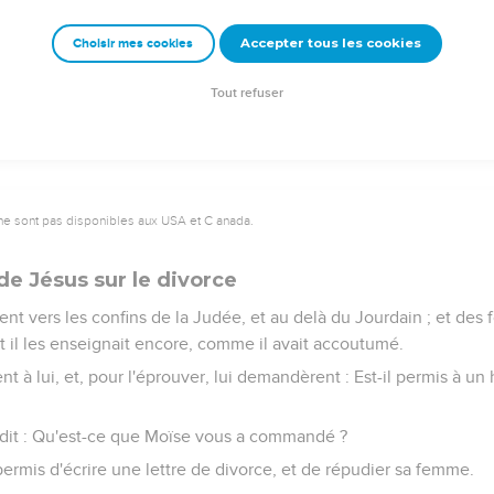
e feu ; et tout sacrifice sera salé de sel.
Accepter tous les cookies
Choisir mes cookies
 si le sel devint insipide, avec quoi lui donnerez-vous de la saveu
n paix entre vous.
Tout refuser
ne sont pas disponibles aux USA et C anada.
e Jésus sur le divorce
 vient vers les confins de la Judée, et au delà du Jourdain ; et de
et il les enseignait encore, comme il avait accoutumé.
ent à lui, et, pour l'éprouver, lui demandèrent : Est-il permis à 
r dit : Qu'est-ce que Moïse vous a commandé ?
a permis d'écrire une lettre de divorce, et de répudier sa femme.