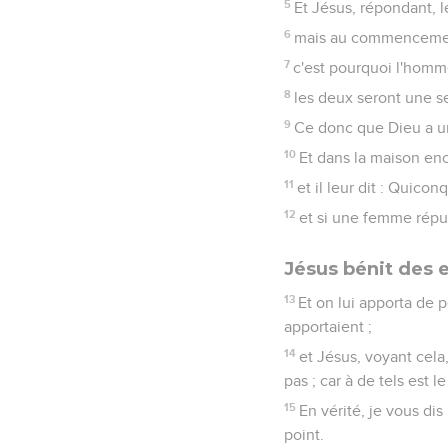
5
Et Jésus, répondant, l
6
mais au commencement 
7
c'est pourquoi l'homme
8
les deux seront une se
9
Ce donc que Dieu a un
10
Et dans la maison enco
11
et il leur dit : Quic
12
et si une femme répu
Jésus bénit des 
13
Et on lui apporta de pe
apportaient ;
14
et Jésus, voyant cela,
pas ; car à de tels est 
15
En vérité, je vous di
point.