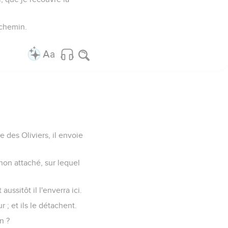
e chemin.
des Oliviers, il envoie
ânon attaché, sur lequel
ussitôt il l'enverra ici.
r ; et ils le détachent.
n ?