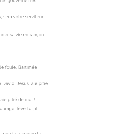
utés gouverner les
 sera votre serviteur,
onner sa vie en rançon
nde foule, Bartimée
e David, Jésus, aie pitié
! aie pitié de moi !
ourage, lève-toi, il
i, que je recouvre la