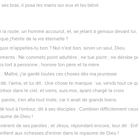
e ses bras, il posa les mains sur eux et les bénit.
ur la route, un homme accourut, et, se jetant à genoux devant lui,
 que j'hérite de la vie éternelle ?
rquoi m'appelles-tu bon ? Nul n'est bon, sinon un seul, Dieu.
ents : Ne commets point adultère ; ne tue point ; ne dérobe poi
is tort à personne ; honore ton père et ta mère.
it : Maître, j'ai gardé toutes ces choses dès ma jeunesse.
rdé, l'aima, et lui dit : Une chose te manque : va, vends tout ce 
résor dans le ciel, et viens, suis-moi, ayant chargé la croix.
e parole, s'en alla tout triste, car il avait de grands biens.
dé tout à l'entour, dit à ses disciples : Combien difficilement ceu
oyaume de Dieu !
onnèrent de ses paroles ; et Jésus, répondant encore, leur dit : En
confient aux richesses d'entrer dans le royaume de Dieu !