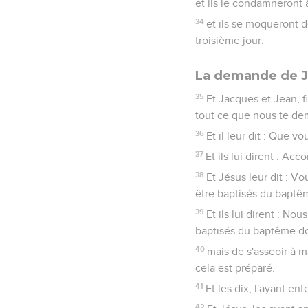
et ils le condamneront à
34
et ils se moqueront de
troisième jour.
La demande de J
35
Et Jacques et Jean, f
tout ce que nous te d
36
Et il leur dit : Que v
37
Et ils lui dirent : Ac
38
Et Jésus leur dit : 
être baptisés du baptêm
39
Et ils lui dirent : No
baptisés du baptême don
40
mais de s'asseoir à m
cela est préparé.
41
Et les dix, l'ayant e
42