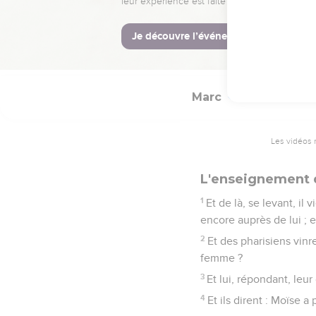
49
Car chacun sera salé d
50
Le sel est bon ; mais
vous-mêmes, et soyez e
Marc
10
Les vidéos 
L'enseignement d
1
Et de là, se levant, il
encore auprès de lui ; 
2
Et des pharisiens vinr
femme ?
3
Et lui, répondant, leu
4
Et ils dirent : Moïse 