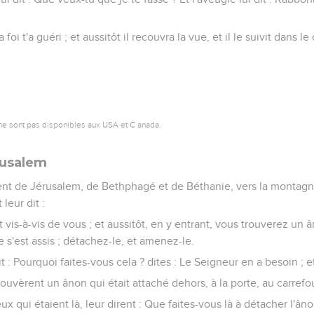
ta foi t'a guéri ; et aussitôt il recouvra la vue, et il le suivit dans l
ne sont pas disponibles aux USA et C anada.
rusalem
nt de Jérusalem, de Bethphagé et de Béthanie, vers la montagne 
leur dit :
t vis-à-vis de vous ; et aussitôt, en y entrant, vous trouverez un 
'est assis ; détachez-le, et amenez-le.
t : Pourquoi faites-vous cela ? dites : Le Seigneur en a besoin ; et a
 trouvèrent un ânon qui était attaché dehors, à la porte, au carrefou
x qui étaient là, leur dirent : Que faites-vous là à détacher l'âno