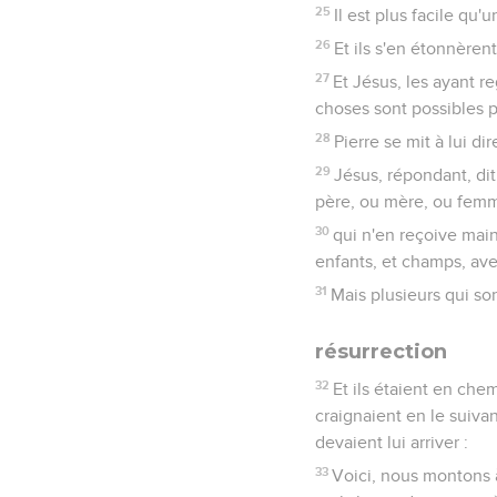
25
Il est plus facile qu
26
Et ils s'en étonnèren
27
Et Jésus, les ayant r
choses sont possibles 
28
Pierre se mit à lui di
29
Jésus, répondant, dit 
père, ou mère, ou femme
30
qui n'en reçoive main
enfants, et champs, avec
31
Mais plusieurs qui son
résurrection
32
Et ils étaient en chem
craignaient en le suivan
devaient lui arriver :
33
Voici, nous montons à 