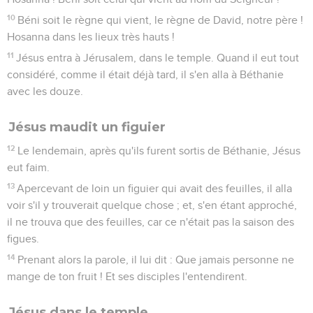
10
Béni soit le règne qui vient, le règne de David, notre père !
Hosanna dans les lieux très hauts !
11
Jésus entra à Jérusalem, dans le temple. Quand il eut tout
considéré, comme il était déjà tard, il s'en alla à Béthanie
avec les douze.
Jésus maudit un figuier
12
Le lendemain, après qu'ils furent sortis de Béthanie, Jésus
eut faim.
13
Apercevant de loin un figuier qui avait des feuilles, il alla
voir s'il y trouverait quelque chose ; et, s'en étant approché,
il ne trouva que des feuilles, car ce n'était pas la saison des
figues.
14
Prenant alors la parole, il lui dit : Que jamais personne ne
mange de ton fruit ! Et ses disciples l'entendirent.
Jésus dans le temple