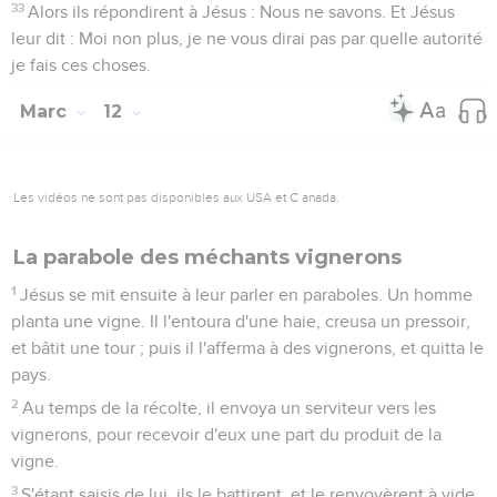
33
Alors ils répondirent à Jésus : Nous ne savons. Et Jésus
leur dit : Moi non plus, je ne vous dirai pas par quelle autorité
je fais ces choses.
Marc
12
Les vidéos ne sont pas disponibles aux USA et C anada.
La parabole des méchants vignerons
1
Jésus se mit ensuite à leur parler en paraboles. Un homme
planta une vigne. Il l'entoura d'une haie, creusa un pressoir,
et bâtit une tour ; puis il l'afferma à des vignerons, et quitta le
pays.
2
Au temps de la récolte, il envoya un serviteur vers les
vignerons, pour recevoir d'eux une part du produit de la
vigne.
3
S'étant saisis de lui, ils le battirent, et le renvoyèrent à vide.