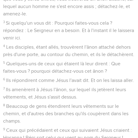
lequel aucun homme ne s'est encore assis ; détachez-le, et
amenez-le.
3
Si quelqu'un vous dit : Pourquoi faites-vous cela ?
répondez : Le Seigneur en a besoin. Et à l'instant il le laissera
venir ici.
4
Les disciples, étant allés, trouvèrent l'ânon attaché dehors
près d'une porte, au contour du chemin, et ils le détachèrent.
5
Quelques-uns de ceux qui étaient là leur dirent : Que
faites-vous ? pourquoi détachez-vous cet ânon ?
6
Ils répondirent comme Jésus l'avait dit. Et on les laissa aller.
7
Ils amenèrent à Jésus l'ânon, sur lequel ils jetèrent leurs
vêtements, et Jésus s'assit dessus.
8
Beaucoup de gens étendirent leurs vêtements sur le
chemin, et d'autres des branches qu'ils coupèrent dans les
champs.
9
Ceux qui précédaient et ceux qui suivaient Jésus criaient :
Hosanna ! Béni soit celui qui vient au nom du Seigneur !