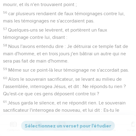
mourir, et ils n'en trouvaient point ;
56
car plusieurs rendaient de faux témoignages contre lui,
mais les témoignages ne s'accordaient pas.
57
Quelques-uns se levèrent, et portèrent un faux
témoignage contre lui, disant :
58
Nous l'avons entendu dire : Je détruirai ce temple fait de
main d'homme, et en trois jours j'en bâtirai un autre qui ne
sera pas fait de main d'homme.
59
Même sur ce point-là leur témoignage ne s'accordait pas.
60
Alors le souverain sacrificateur, se levant au milieu de
l'assemblée, interrogea Jésus, et dit : Ne réponds-tu rien ?
Qu'est-ce que ces gens déposent contre toi ?
61
Jésus garda le silence, et ne répondit rien. Le souverain
sacrificateur l'interrogea de nouveau, et lui dit : Es-tu le
Christ, le Fils du Dieu béni ?
62
Jésus répondit : Je le suis. Et vous verrez le Fils de
Contenus
Versions
Commentaires
Strong
Dictionnaire
l'homme assis à la droite de la puissance de Dieu, et venant