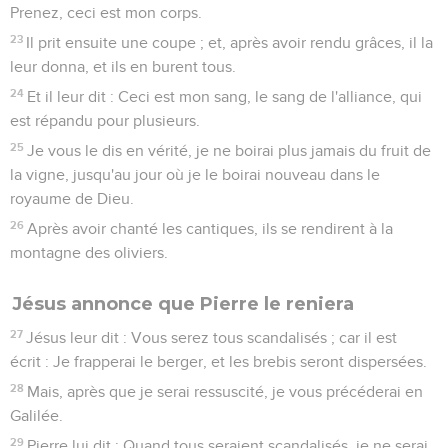
Prenez, ceci est mon corps.
23
Il prit ensuite une coupe ; et, après avoir rendu grâces, il la
leur donna, et ils en burent tous.
24
Et il leur dit : Ceci est mon sang, le sang de l'alliance, qui
est répandu pour plusieurs.
25
Je vous le dis en vérité, je ne boirai plus jamais du fruit de
la vigne, jusqu'au jour où je le boirai nouveau dans le
royaume de Dieu.
26
Après avoir chanté les cantiques, ils se rendirent à la
montagne des oliviers.
Jésus annonce que Pierre le reniera
27
Jésus leur dit : Vous serez tous scandalisés ; car il est
écrit : Je frapperai le berger, et les brebis seront dispersées.
28
Mais, après que je serai ressuscité, je vous précéderai en
Galilée.
29
Pierre lui dit : Quand tous seraient scandalisés, je ne serai