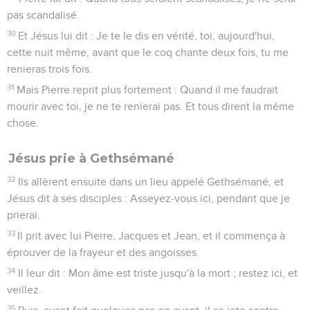
pas scandalisé.
30
Et Jésus lui dit : Je te le dis en vérité, toi, aujourd'hui,
cette nuit même, avant que le coq chante deux fois, tu me
renieras trois fois.
31
Mais Pierre reprit plus fortement : Quand il me faudrait
mourir avec toi, je ne te renierai pas. Et tous dirent la même
chose.
Jésus prie à Gethsémané
32
Ils allèrent ensuite dans un lieu appelé Gethsémané, et
Jésus dit à ses disciples : Asseyez-vous ici, pendant que je
prierai.
33
Il prit avec lui Pierre, Jacques et Jean, et il commença à
éprouver de la frayeur et des angoisses.
34
Il leur dit : Mon âme est triste jusqu'à la mort ; restez ici, et
veillez.
35