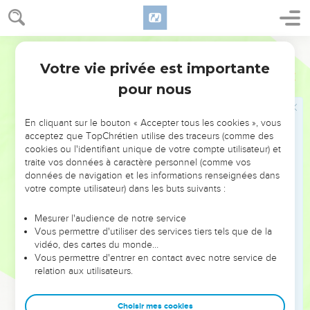
44
et quiconque veut être le premier parmi vous, qu'il soit
l'esclave de tous.
Segond 1910
45
Car le Fils de l'homme est venu, non pour être servi, mais
Votre vie privée est importante
pour servir et donner sa vie comme la rançon de plusieurs.
Marc
10
pour nous
Jésus guérit l'aveugle Bartimée
En cliquant sur le bouton « Accepter tous les cookies », vous
46
Ils arrivèrent à Jéricho. Et, lorsque Jésus en sortit, avec
acceptez que TopChrétien utilise des traceurs (comme des
ses disciples et une assez grande foule, le fils de Timée,
cookies ou l'identifiant unique de votre compte utilisateur) et
Bartimée, mendiant aveugle, était assis au bord du chemin.
traite vos données à caractère personnel (comme vos
données de navigation et les informations renseignées dans
47
Il entendit que c'était Jésus de Nazareth, et il se mit à
votre compte utilisateur) dans les buts suivants :
crier ; Fils de David, Jésus aie pitié de moi !
48
Plusieurs le reprenaient, pour le faire taire ; mais il criait
Mesurer l'audience de notre service
Vous permettre d'utiliser des services tiers tels que de la
beaucoup plus fort ; Fils de David, aie pitié de moi !
vidéo, des cartes du monde…
49
Jésus s'arrêta, et dit : Appelez-le. Ils appelèrent l'aveugle,
Vous permettre d'entrer en contact avec notre service de
en lui disant : Prends courage, lève-toi, il t'appelle.
relation aux utilisateurs.
50
L'aveugle jeta son manteau, et, se levant d'un bond, vint
Choisir mes cookies
vers Jésus.