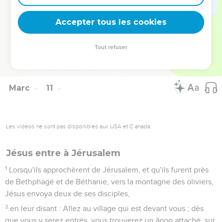
51
Jésus, prenant la parole, lui dit : Que veux-tu que je te
Accepter tous les cookies
fasse ? Rabbouni, lui répondit l'aveugle, que je recouvre la
vue.
Tout refuser
52
Et Jésus lui dit : Va, ta foi t'a sauvé.
53
Aussitôt il recouvra la vue, et suivit Jésus dans le chemin.
Marc
11
Les vidéos ne sont pas disponibles aux USA et C anada.
Jésus entre à Jérusalem
1
Lorsqu'ils approchèrent de Jérusalem, et qu'ils furent près
de Bethphagé et de Béthanie, vers la montagne des oliviers,
Jésus envoya deux de ses disciples,
2
en leur disant : Allez au village qui est devant vous ; dès
que vous y serez entrés, vous trouverez un ânon attaché, sur