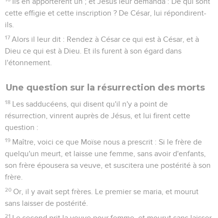
Ils en apportèrent un ; et Jésus leur demanda : De qui sont
cette effigie et cette inscription ? De César, lui répondirent-
ils.
17
Alors il leur dit : Rendez à César ce qui est à César, et à
Dieu ce qui est à Dieu. Et ils furent à son égard dans
l'étonnement.
Une question sur la résurrection des morts
18
Les sadducéens, qui disent qu'il n'y a point de
résurrection, vinrent auprès de Jésus, et lui firent cette
question :
19
Maître, voici ce que Moïse nous a prescrit : Si le frère de
quelqu'un meurt, et laisse une femme, sans avoir d'enfants,
son frère épousera sa veuve, et suscitera une postérité à son
frère.
20
Or, il y avait sept frères. Le premier se maria, et mourut
sans laisser de postérité.
21
Le second prit la veuve pour femme, et mourut sans laisser