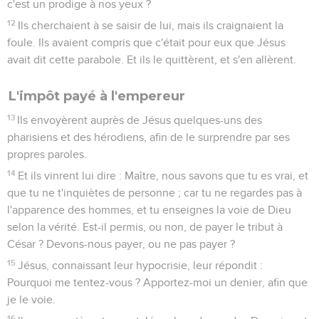
c'est un prodige à nos yeux ?
12
Ils cherchaient à se saisir de lui, mais ils craignaient la
foule. Ils avaient compris que c'était pour eux que Jésus
avait dit cette parabole. Et ils le quittèrent, et s'en allèrent.
L'impôt payé à l'empereur
13
Ils envoyèrent auprès de Jésus quelques-uns des
pharisiens et des hérodiens, afin de le surprendre par ses
propres paroles.
14
Et ils vinrent lui dire : Maître, nous savons que tu es vrai, et
que tu ne t'inquiètes de personne ; car tu ne regardes pas à
l'apparence des hommes, et tu enseignes la voie de Dieu
selon la vérité. Est-il permis, ou non, de payer le tribut à
César ? Devons-nous payer, ou ne pas payer ?
15
Jésus, connaissant leur hypocrisie, leur répondit :
Pourquoi me tentez-vous ? Apportez-moi un denier, afin que
je le voie.
16