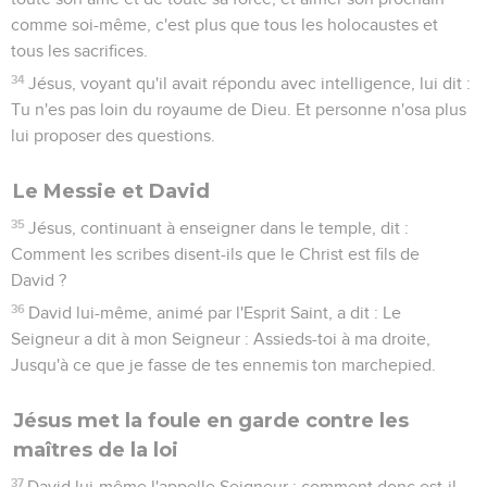
comme soi-même, c'est plus que tous les holocaustes et
tous les sacrifices.
34
Jésus, voyant qu'il avait répondu avec intelligence, lui dit :
Tu n'es pas loin du royaume de Dieu. Et personne n'osa plus
lui proposer des questions.
Le Messie et David
35
Jésus, continuant à enseigner dans le temple, dit :
Comment les scribes disent-ils que le Christ est fils de
David ?
36
David lui-même, animé par l'Esprit Saint, a dit : Le
Seigneur a dit à mon Seigneur : Assieds-toi à ma droite,
Jusqu'à ce que je fasse de tes ennemis ton marchepied.
Jésus met la foule en garde contre les
maîtres de la loi
37
David lui-même l'appelle Seigneur ; comment donc est-il