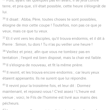
Puis, ayant fait quelques pas en avant, il se jeta contre
terre, et pria que, s'il était possible, cette heure s'éloignât de
lui.
36
Il disait : Abba, Père, toutes choses te sont possibles,
éloigne de moi cette coupe ! Toutefois, non pas ce que je
veux, mais ce que tu veux.
37
Et il vint vers les disciples, qu'il trouva endormis, et il dit à
Pierre : Simon, tu dors ! Tu n'as pu veiller une heure !
38
Veillez et priez, afin que vous ne tombiez pas en
tentation ; l'esprit est bien disposé, mais la chair est faible.
39
Il s'éloigna de nouveau, et fit la même prière.
40
Il revint, et les trouva encore endormis ; car leurs yeux
étaient appesantis. Ils ne surent que lui répondre.
41
Il revint pour la troisième fois, et leur dit : Dormez
maintenant, et reposez-vous ! C'est assez ! L'heure est
venue ; voici, le Fils de l'homme est livré aux mains des
pécheurs.
42