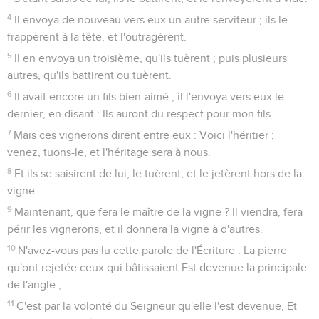
4
Il envoya de nouveau vers eux un autre serviteur ; ils le
frappèrent à la tête, et l'outragèrent.
5
Il en envoya un troisième, qu'ils tuèrent ; puis plusieurs
autres, qu'ils battirent ou tuèrent.
6
Il avait encore un fils bien-aimé ; il l'envoya vers eux le
dernier, en disant : Ils auront du respect pour mon fils.
7
Mais ces vignerons dirent entre eux : Voici l'héritier ;
venez, tuons-le, et l'héritage sera à nous.
8
Et ils se saisirent de lui, le tuèrent, et le jetèrent hors de la
vigne.
9
Maintenant, que fera le maître de la vigne ? Il viendra, fera
périr les vignerons, et il donnera la vigne à d'autres.
10
N'avez-vous pas lu cette parole de l'Écriture : La pierre
qu'ont rejetée ceux qui bâtissaient Est devenue la principale
de l'angle ;
11
C'est par la volonté du Seigneur qu'elle l'est devenue, Et