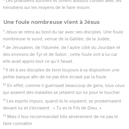
Les pharisiens sortirent et tinrent aussitôt conseil avec les
hérodiens sur les moyens de le faire mourir.
Une foule nombreuse vient à Jésus
7
Jésus se retira au bord du lac avec ses disciples. Une foule
nombreuse le suivit, venue de la Galilée, de la Judée,
8
de Jérusalem, de l'Idumée, de l’autre côté du Jourdain et
des environs de Tyr et de Sidon ; cette foule vint à lui car
elle avait appris tout ce qu’il faisait.
9
Il dit à ses disciples de tenir toujours à sa disposition une
petite barque afin de ne pas être écrasé par la foule.
10
En effet, comme il guérissait beaucoup de gens, tous ceux
qui avaient des maladies se jetaient sur lui pour le toucher.
11
Les esprits impurs, quand ils le voyaient, se prosternaient
devant lui et s'écriaient : « Tu es le Fils de Dieu. »
12
Mais il leur recommandait très sévèrement de ne pas le
faire connaître.