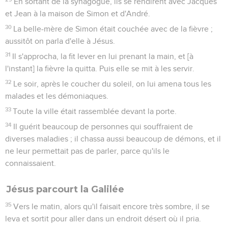
En sortant de la synagogue, ils se rendirent avec Jacques
et Jean à la maison de Simon et d'André.
30
La belle-mère de Simon était couchée avec de la fièvre ;
aussitôt on parla d'elle à Jésus.
31
Il s'approcha, la fit lever en lui prenant la main, et [à
l'instant] la fièvre la quitta. Puis elle se mit à les servir.
32
Le soir, après le coucher du soleil, on lui amena tous les
malades et les démoniaques.
33
Toute la ville était rassemblée devant la porte.
34
Il guérit beaucoup de personnes qui souffraient de
diverses maladies ; il chassa aussi beaucoup de démons, et il
ne leur permettait pas de parler, parce qu'ils le
connaissaient.
Jésus parcourt la Galilée
35
Vers le matin, alors qu'il faisait encore très sombre, il se
leva et sortit pour aller dans un endroit désert où il pria.