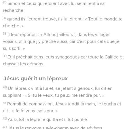
36
Simon et ceux qui étaient avec lui se mirent à sa
recherche ;
37
quand ils l'eurent trouvé, ils lui dirent : « Tout le monde te
cherche. »
38
Il leur répondit : « Allons [ailleurs, ] dans les villages
voisins, afin que j'y prêche aussi, car c'est pour cela que je
suis sorti. »
39
Et il prêchait dans leurs synagogues par toute la Galilée et
chassait les démons.
Jésus guérit un lépreux
40
Un lépreux vint à lui et, se jetant à genoux, lui dit en
suppliant : « Si tu le veux, tu peux me rendre pur. »
41
Rempli de compassion, Jésus tendit la main, le toucha et
dit : « Je le veux, sois pur. »
42
Aussitôt la lèpre le quitta et il fut purifié.
43
Jésus le renvoya sur-le-champ avec de sévères