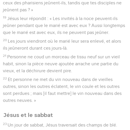
ceux des pharisiens jeûnent-ils, tandis que tes disciples ne
jeûnent pas ? »
19
Jésus leur répondit : « Les invités à la noce peuvent-ils
jeûner pendant que le marié est avec eux ? Aussi longtemps
que le marié est avec eux, ils ne peuvent pas jeûner.
20
Les jours viendront où le marié leur sera enlevé, et alors
ils jeûneront durant ces jours-là.
21
Personne ne coud un morceau de tissu neuf sur un vieil
habit, sinon la pièce neuve ajoutée arrache une partie du
vieux, et la déchirure devient pire.
22
Et personne ne met du vin nouveau dans de vieilles
outres, sinon les outres éclatent, le vin coule et les outres
sont perdues ; mais [il faut mettre] le vin nouveau dans des
outres neuves. »
Jésus et le sabbat
23
Un jour de sabbat, Jésus traversait des champs de blé.