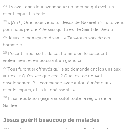
23
Il y avait dans leur synagogue un homme qui avait un
esprit impur. Il s'écria :
24
« [Ah ! ] Que nous veux-tu, Jésus de Nazareth ? Es-tu venu
pour nous perdre ? Je sais qui tu es : le Saint de Dieu. »
25
Jésus le menaça en disant : « Tais-toi et sors de cet
homme. »
26
L'esprit impur sortit de cet homme en le secouant
violemment et en poussant un grand cri.
27
Tous furent si effrayés qu'ils se demandaient les uns aux
autres : « Qu'est-ce que ceci ? Quel est ce nouvel
enseignement ? Il commande avec autorité même aux
esprits impurs, et ils lui obéissent ! »
28
Et sa réputation gagna aussitôt toute la région de la
Galilée.
Jésus guérit beaucoup de malades
29