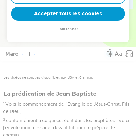
il l’avait annoncé, il est ressuscité. Le Fils de Dieu ne
pouvait rester dans la tombe !
Accepter tous les cookies
La Bible Du Semeur Copyright © 1992, 1999 by Biblica, Inc.® Used by
Tout refuser
permission. All rights reserved worldwide.
Marc
1
Les vidéos ne sont pas disponibles aux USA et C anada.
La prédication de Jean-Baptiste
1
Voici le commencement de l'Evangile de Jésus-Christ, Fils
de Dieu,
2
conformément à ce qui est écrit dans les prophètes : Voici,
j'envoie mon messager devant toi pour te préparer le
chemin.