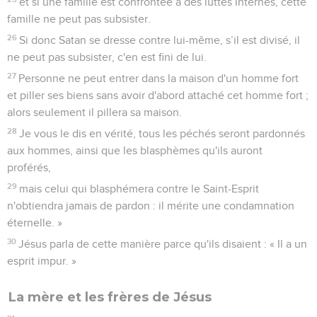
et si une famille est confrontée à des luttes internes, cette
famille ne peut pas subsister.
26
Si donc Satan se dresse contre lui-même, s’il est divisé, il
ne peut pas subsister, c'en est fini de lui.
27
Personne ne peut entrer dans la maison d'un homme fort
et piller ses biens sans avoir d'abord attaché cet homme fort ;
alors seulement il pillera sa maison.
28
Je vous le dis en vérité, tous les péchés seront pardonnés
aux hommes, ainsi que les blasphèmes qu'ils auront
proférés,
29
mais celui qui blasphémera contre le Saint-Esprit
n'obtiendra jamais de pardon : il mérite une condamnation
éternelle. »
30
Jésus parla de cette manière parce qu'ils disaient : « Il a un
esprit impur. »
La mère et les frères de Jésus