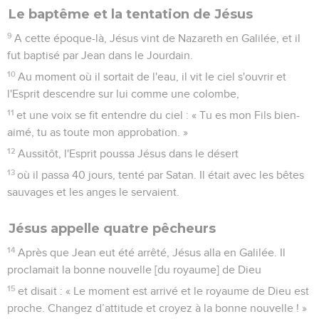
Le baptême et la tentation de Jésus
9
A cette époque-là, Jésus vint de Nazareth en Galilée, et il
fut baptisé par Jean dans le Jourdain.
10
Au moment où il sortait de l'eau, il vit le ciel s'ouvrir et
l'Esprit descendre sur lui comme une colombe,
11
et une voix se fit entendre du ciel : « Tu es mon Fils bien-
aimé, tu as toute mon approbation. »
12
Aussitôt, l'Esprit poussa Jésus dans le désert
13
où il passa 40 jours, tenté par Satan. Il était avec les bêtes
sauvages et les anges le servaient.
Jésus appelle quatre pêcheurs
14
Après que Jean eut été arrêté, Jésus alla en Galilée. Il
proclamait la bonne nouvelle [du royaume] de Dieu
15
et disait : « Le moment est arrivé et le royaume de Dieu est
proche. Changez d’attitude et croyez à la bonne nouvelle ! »