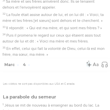
31
Sa mère et ses frères arrivèrent donc. Ils se tenaient
dehors et l'envoyèrent appeler.
32
La foule était assise autour de lui, et on lui dit : « Voici, ta
mère et tes frères [et sœurs] sont dehors et te cherchent. »
33
Il répondit : « Qui est ma mère, et qui sont mes frères ? »
34
Puis il promena le regard sur ceux qui étaient assis tout
autour de lui et dit : « Voici ma mère et mes frères.
35
En effet, celui qui fait la volonté de Dieu, celui-là est mon
frère, ma sœur, ma mère. »
Marc
4
Les vidéos ne sont pas disponibles aux USA et C anada.
La parabole du semeur
1
Jésus se mit de nouveau à enseigner au bord du lac. La