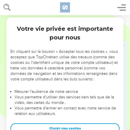
Les œuvres de Jésus authentifient sa divinité. En effet, dès
le premier verset, Marc nous dit que Jésus est « Fils de Dieu
Segond 21
» (1.1) et, vers la fin de l’évangile, au pied de la croix, le
Votre vie privée est importante
Marc
Introduction
centurion romain s’exclame : « Cet homme était vraiment
pour nous
Fils de Dieu ! » (15.39).
Ces miracles, cependant, ne sont pas le fait d’un homme
En cliquant sur le bouton « Accepter tous les cookies », vous
qui recherche la gloire : Jésus sait qu’il va souffrir. C’est
acceptez que TopChrétien utilise des traceurs (comme des
cookies ou l'identifiant unique de votre compte utilisateur) et
pourquoi Marc présente la vie de Jésus comme une
traite vos données à caractère personnel (comme vos
préparation à sa mort : dans les treize premiers chapitres,
données de navigation et les informations renseignées dans
Jésus annonce, à plusieurs reprises, ses souffrances à venir.
votre compte utilisateur) dans les buts suivants :
Le récit, qui suit ses déplacements géographiques, de
Mesurer l'audience de notre service
*Galilée en *Judée, peut aussi être lu comme une montée
Vous permettre d'utiliser des services tiers tels que de la
vers *Jérusalem où il va mourir.
vidéo, des cartes du monde…
Vous permettre d'entrer en contact avec notre service de
Cette mort est néanmoins une bonne nouvelle, car Jésus a
relation aux utilisateurs.
accompli la prophétie d’*Esaïe (Es 53.12) : il est venu pour «
donner sa vie en rançon pour beaucoup » (10.45) et, comme
Choisir mes cookies