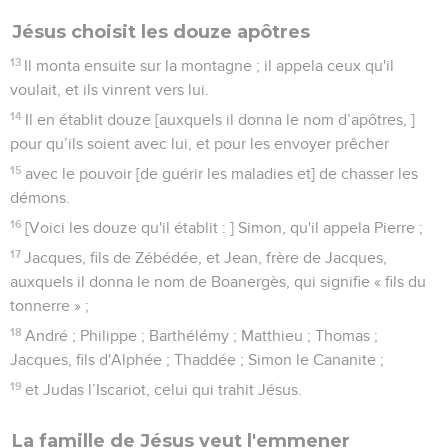
Jésus choisit les douze apôtres
13
Il monta ensuite sur la montagne ; il appela ceux qu'il
voulait, et ils vinrent vers lui.
14
Il en établit douze [auxquels il donna le nom d’apôtres, ]
pour qu’ils soient avec lui, et pour les envoyer prêcher
15
avec le pouvoir [de guérir les maladies et] de chasser les
démons.
16
[Voici les douze qu'il établit : ] Simon, qu'il appela Pierre ;
17
Jacques, fils de Zébédée, et Jean, frère de Jacques,
auxquels il donna le nom de Boanergès, qui signifie « fils du
tonnerre » ;
18
André ; Philippe ; Barthélémy ; Matthieu ; Thomas ;
Jacques, fils d'Alphée ; Thaddée ; Simon le Cananite ;
19
et Judas l’Iscariot, celui qui trahit Jésus.
La famille de Jésus veut l'emmener