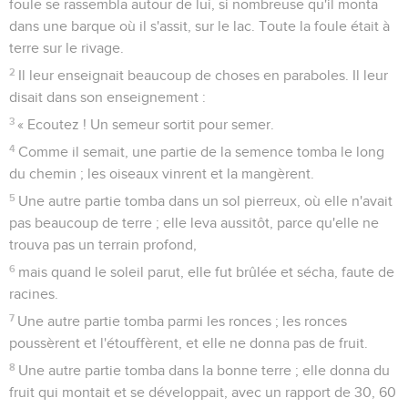
foule se rassembla autour de lui, si nombreuse qu'il monta
dans une barque où il s'assit, sur le lac. Toute la foule était à
terre sur le rivage.
2
Il leur enseignait beaucoup de choses en paraboles. Il leur
disait dans son enseignement :
3
« Ecoutez ! Un semeur sortit pour semer.
4
Comme il semait, une partie de la semence tomba le long
du chemin ; les oiseaux vinrent et la mangèrent.
5
Une autre partie tomba dans un sol pierreux, où elle n'avait
pas beaucoup de terre ; elle leva aussitôt, parce qu'elle ne
trouva pas un terrain profond,
6
mais quand le soleil parut, elle fut brûlée et sécha, faute de
racines.
7
Une autre partie tomba parmi les ronces ; les ronces
poussèrent et l'étouffèrent, et elle ne donna pas de fruit.
8
Une autre partie tomba dans la bonne terre ; elle donna du
fruit qui montait et se développait, avec un rapport de 30, 60