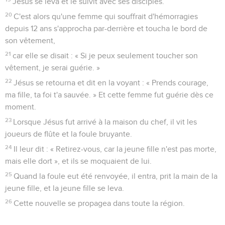
Jésus se leva et le suivit avec ses disciples.
20
C'est alors qu'une femme qui souffrait d'hémorragies
depuis 12 ans s'approcha par-derrière et toucha le bord de
son vêtement,
21
car elle se disait : « Si je peux seulement toucher son
vêtement, je serai guérie. »
22
Jésus se retourna et dit en la voyant : « Prends courage,
ma fille, ta foi t'a sauvée. » Et cette femme fut guérie dès ce
moment.
23
Lorsque Jésus fut arrivé à la maison du chef, il vit les
joueurs de flûte et la foule bruyante.
24
Il leur dit : « Retirez-vous, car la jeune fille n'est pas morte,
mais elle dort », et ils se moquaient de lui.
25
Quand la foule eut été renvoyée, il entra, prit la main de la
jeune fille, et la jeune fille se leva.
26
Cette nouvelle se propagea dans toute la région.