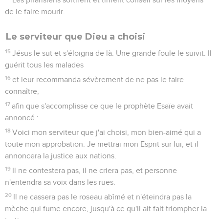
de le faire mourir.
Le serviteur que Dieu a choisi
15
Jésus le sut et s'éloigna de là. Une grande foule le suivit. Il
guérit tous les malades
16
et leur recommanda sévèrement de ne pas le faire
connaître,
17
afin que s'accomplisse ce que le prophète Esaïe avait
annoncé :
18
Voici mon serviteur que j'ai choisi, mon bien-aimé qui a
toute mon approbation. Je mettrai mon Esprit sur lui, et il
annoncera la justice aux nations.
19
Il ne contestera pas, il ne criera pas, et personne
n'entendra sa voix dans les rues.
20
Il ne cassera pas le roseau abîmé et n'éteindra pas la
mèche qui fume encore, jusqu'à ce qu'il ait fait triompher la