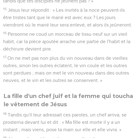
tandis que tes disciples ne jeûnent pas ? »
15
Jésus leur répondit : « Les invités à la noce peuvent-ils
être tristes tant que le marié est avec eux ? Les jours
viendront où le marié leur sera enlevé, et alors ils jeûneront.
16
Personne ne coud un morceau de tissu neuf sur un vieil
habit, car la pièce ajoutée arrache une partie de l'habit et la
déchirure devient pire.
17
On ne met pas non plus du vin nouveau dans de vieilles
outres, sinon les outres éclatent, le vin coule et les outres
sont perdues ; mais on met le vin nouveau dans des outres
neuves, et le vin et les outres se conservent. »
La fille d'un chef juif et la femme qui toucha
le vêtement de Jésus
18
Tandis qu'il leur adressait ces paroles, un chef arriva, se
prosterna devant lui et dit : « Ma fille est morte il y a un
instant ; mais viens, pose ta main sur elle et elle vivra. »
19