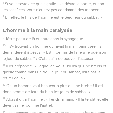
7
Si vous saviez ce que signifie : Je désire la bonté, et non
les sacrifices, vous n'auriez pas condamné des innocents.
8
En effet, le Fils de l'homme est le Seigneur du sabbat. »
L'homme à la main paralysée
9
Jésus partit de là et entra dans la synagogue.
10
Il s'y trouvait un homme qui avait la main paralysée. Ils
demandèrent à Jésus : « Est-il permis de faire une guérison
le jour du sabbat ? » C'était afin de pouvoir l'accuser.
11
Il leur répondit : « Lequel de vous, s'il n'a qu'une brebis et
qu'elle tombe dans un trou le jour du sabbat, n'ira pas la
retirer de là ?
12
Or, un homme vaut beaucoup plus qu'une brebis ! Il est
donc permis de faire du bien les jours de sabbat. »
13
Alors il dit à l'homme : « Tends la main. » Il la tendit, et elle
devint saine [comme l'autre].
14
Les pharisiens sortirent et tinrent conseil sur les moyens