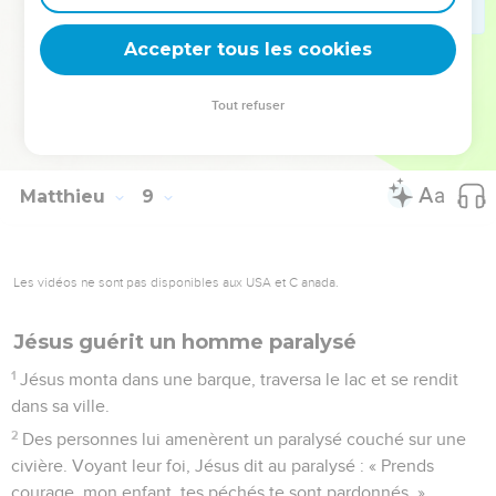
33
Les gardiens du troupeau s'enfuirent et allèrent dans la
ville rapporter tout ce qui s'était passé et ce qui était arrivé
Accepter tous les cookies
aux démoniaques.
34
Alors tous les habitants de la ville sortirent à la rencontre
Tout refuser
de Jésus et, dès qu'ils le virent, ils le supplièrent de quitter
leur territoire.
Matthieu
9
Les vidéos ne sont pas disponibles aux USA et C anada.
Jésus guérit un homme paralysé
1
Jésus monta dans une barque, traversa le lac et se rendit
dans sa ville.
2
Des personnes lui amenèrent un paralysé couché sur une
civière. Voyant leur foi, Jésus dit au paralysé : « Prends
courage, mon enfant, tes péchés te sont pardonnés. »