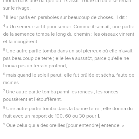
monta dans une barque où il s'assit. Toute la foule se tenait
sur le rivage.
3
Il leur parla en paraboles sur beaucoup de choses. Il dit :
4
« Un semeur sortit pour semer. Comme il semait, une partie
de la semence tomba le long du chemin ; les oiseaux vinrent
et la mangèrent.
5
Une autre partie tomba dans un sol pierreux où elle n'avait
pas beaucoup de terre ; elle leva aussitôt, parce qu'elle ne
trouva pas un terrain profond,
6
mais quand le soleil parut, elle fut brûlée et sécha, faute de
racines.
7
Une autre partie tomba parmi les ronces ; les ronces
poussèrent et l'étouffèrent.
8
Une autre partie tomba dans la bonne terre ; elle donna du
fruit avec un rapport de 100, 60 ou 30 pour 1.
9
Que celui qui a des oreilles [pour entendre] entende. »