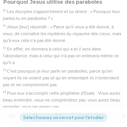
Pourquoi Jésus utilise des paraboles
10
Les disciples s'approchèrent et lui dirent : « Pourquoi leur
parles-tu en paraboles ? »
11
Jésus [leur] répondit : « Parce qu'il vous a été donné, à
vous, de connaître les mystères du royaume des cieux, mais
qu'à eux cela n'a pas été donné.
12
En effet, on donnera à celui qui a et il sera dans
l'abondance, mais à celui qui n'a pas on enlèvera même ce
qu'il a.
13
C'est pourquoi je leur parle en paraboles, parce qu'en
voyant ils ne voient pas et qu’en entendant ils n'entendent
pas et ne comprennent pas.
14
Pour eux s'accomplit cette prophétie d'Esaïe : Vous aurez
beau entendre, vous ne comprendrez pas, vous aurez beau
regarder, vous ne verrez pas.
15
En effet, le cœur de ce peuple est devenu insensible ; ils
Contenus
Versions
Commentaires
Strong
Dictionnaire
se sont bouché les oreilles et ils ont fermé les yeux de peur