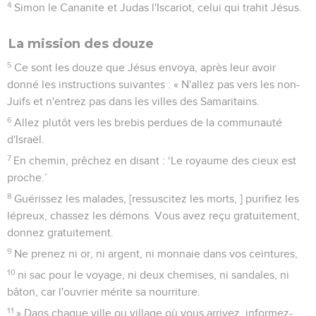
4
Simon le Cananite et Judas l'Iscariot, celui qui trahit Jésus.
La mission des douze
5
Ce sont les douze que Jésus envoya, après leur avoir
donné les instructions suivantes : « N'allez pas vers les non-
Juifs et n'entrez pas dans les villes des Samaritains.
6
Allez plutôt vers les brebis perdues de la communauté
d'Israël.
7
En chemin, prêchez en disant : ‘Le royaume des cieux est
proche.’
8
Guérissez les malades, [ressuscitez les morts, ] purifiez les
lépreux, chassez les démons. Vous avez reçu gratuitement,
donnez gratuitement.
9
Ne prenez ni or, ni argent, ni monnaie dans vos ceintures,
10
ni sac pour le voyage, ni deux chemises, ni sandales, ni
bâton, car l'ouvrier mérite sa nourriture.
11
» Dans chaque ville ou village où vous arrivez, informez-