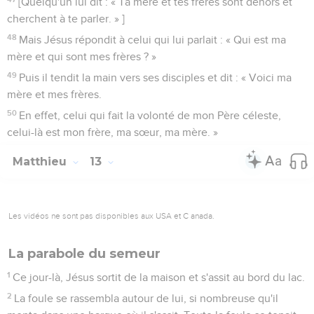
[Quelqu'un lui dit : « Ta mère et tes frères sont dehors et
cherchent à te parler. » ]
48
Mais Jésus répondit à celui qui lui parlait : « Qui est ma
mère et qui sont mes frères ? »
49
Puis il tendit la main vers ses disciples et dit : « Voici ma
mère et mes frères.
50
En effet, celui qui fait la volonté de mon Père céleste,
celui-là est mon frère, ma sœur, ma mère. »
Matthieu
13
Les vidéos ne sont pas disponibles aux USA et C anada.
La parabole du semeur
1
Ce jour-là, Jésus sortit de la maison et s'assit au bord du lac.
2
La foule se rassembla autour de lui, si nombreuse qu'il