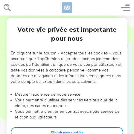
Jésus guérit deux hommes possédés par
des esprits mauvais
Segond 21
28
Lorsqu'il fut arrivé sur l'autre rive, dans le pays des
Votre vie privée est importante
Matthieu
8
Gadaréniens, deux démoniaques qui sortaient des tombeaux
pour nous
vinrent à sa rencontre. Ils étaient si dangereux que personne
n'osait passer par là.
En cliquant sur le bouton « Accepter tous les cookies », vous
29
Et voilà qu’ils se mirent à crier : « Que nous veux-tu,
acceptez que TopChrétien utilise des traceurs (comme des
cookies ou l'identifiant unique de votre compte utilisateur) et
[Jésus, ] Fils de Dieu ? Es-tu venu ici pour nous tourmenter
traite vos données à caractère personnel (comme vos
avant le moment fixé ? »
données de navigation et les informations renseignées dans
30
Il y avait loin d'eux un grand troupeau de porcs en train de
votre compte utilisateur) dans les buts suivants :
chercher à manger.
Mesurer l'audience de notre service
31
Les démons suppliaient Jésus : « Si tu nous chasses,
Vous permettre d'utiliser des services tiers tels que de la
permets-nous d'aller dans ce troupeau de porcs. »
vidéo, des cartes du monde…
Vous permettre d'entrer en contact avec notre service de
32
« Allez-y ! » leur dit-il. Ils sortirent des deux hommes et
relation aux utilisateurs.
entrèrent dans les porcs. Alors tout le troupeau se précipita
du haut de la falaise dans le lac, et ils moururent dans l'eau.
Choisir mes cookies