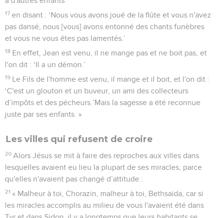
à d'autres enfants
17
en disant : ‘Nous vous avons joué de la flûte et vous n'avez
pas dansé, nous [vous] avons entonné des chants funèbres
et vous ne vous êtes pas lamentés.’
18
En effet, Jean est venu, il ne mange pas et ne boit pas, et
l'on dit : ‘Il a un démon.’
19
Le Fils de l'homme est venu, il mange et il boit, et l'on dit :
‘C'est un glouton et un buveur, un ami des collecteurs
d’impôts et des pécheurs.’Mais la sagesse a été reconnue
juste par ses enfants. »
Les villes qui refusent de croire
20
Alors Jésus se mit à faire des reproches aux villes dans
lesquelles avaient eu lieu la plupart de ses miracles, parce
qu'elles n'avaient pas changé d’attitude :
21
« Malheur à toi, Chorazin, malheur à toi, Bethsaïda, car si
les miracles accomplis au milieu de vous l'avaient été dans
Tyr et dans Sidon, il y a longtemps que leurs habitants se