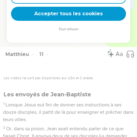
recevra une récompense de prophète, et celui qui accueille
un juste en qualité de juste recevra une récompense de
Accepter tous les cookies
juste.
42
Et si quelqu’un donne à boire ne serait-ce qu'un verre
Tout refuser
d'eau froide à l'un de ces petits parce qu'il est mon disciple,
je vous le dis en vérité, il ne perdra pas sa récompense. »
Matthieu
11
Les vidéos ne sont pas disponibles aux USA et C anada.
Les envoyés de Jean-Baptiste
1
Lorsque Jésus eut fini de donner ses instructions à ses
douze disciples, il partit de là pour enseigner et prêcher dans
leurs villes.
2
Or, dans sa prison, Jean avait entendu parler de ce que
faisait Christ. Il envoya deux de ses disciples lui demander :