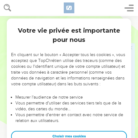
terre ! Je ne suis pas venu apporter la paix, mais l'épée,
35
car je suis venu mettre la division entre l'homme et son
père, entre la fille et sa mère, entre la belle-fille et sa belle-
Segond 21
mère,
Votre vie privée est importante
Matthieu
10
36
et l'on aura pour ennemis les membres de sa famille.
pour nous
37
Celui qui aime son père ou sa mère plus que moi n'est pas
digne de moi, et celui qui aime son fils ou sa fille plus que
En cliquant sur le bouton « Accepter tous les cookies », vous
moi n'est pas digne de moi.
acceptez que TopChrétien utilise des traceurs (comme des
38
cookies ou l'identifiant unique de votre compte utilisateur) et
Celui qui ne prend pas sa croix et ne me suit pas n'est pas
traite vos données à caractère personnel (comme vos
digne de moi.
données de navigation et les informations renseignées dans
39
Celui qui conservera sa vie la perdra, et celui qui perdra sa
votre compte utilisateur) dans les buts suivants :
vie à cause de moi la retrouvera.
Mesurer l'audience de notre service
Vous permettre d'utiliser des services tiers tels que de la
Des récompenses
vidéo, des cartes du monde…
Vous permettre d'entrer en contact avec notre service de
40
» Si quelqu’un vous accueille, c’est moi qu’il accueille, et
relation aux utilisateurs.
celui qui m’accueille accueille celui qui m'a envoyé.
41
Celui qui accueille un prophète en qualité de prophète
Choisir mes cookies