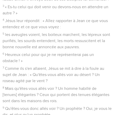
3
« Es-tu celui qui doit venir ou devons-nous en attendre un
autre ? »
4
Jésus leur répondit : « Allez rapporter à Jean ce que vous
entendez et ce que vous voyez :
5
les aveugles voient, les boiteux marchent, les lépreux sont
purifiés, les sourds entendent, les morts ressuscitent et la
bonne nouvelle est annoncée aux pauvres.
6
Heureux celui pour qui je ne représenterai pas un
obstacle ! »
7
Comme ils s'en allaient, Jésus se mit à dire à la foule au
sujet de Jean : « Qu'êtes-vous allés voir au désert ? Un
roseau agité par le vent ?
8
Mais qu'êtes-vous allés voir ? Un homme habillé de
[tenues] élégantes ? Ceux qui portent des tenues élégantes
sont dans les maisons des rois.
9
Qu'êtes-vous donc allés voir ? Un prophète ? Oui, je vous le
dis, et plus qu'un prophète,