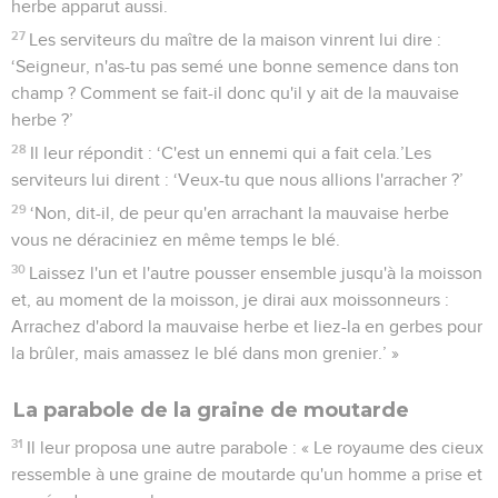
herbe apparut aussi.
27
Les serviteurs du maître de la maison vinrent lui dire :
‘Seigneur, n'as-tu pas semé une bonne semence dans ton
champ ? Comment se fait-il donc qu'il y ait de la mauvaise
herbe ?’
28
Il leur répondit : ‘C'est un ennemi qui a fait cela.’Les
serviteurs lui dirent : ‘Veux-tu que nous allions l'arracher ?’
29
‘Non, dit-il, de peur qu'en arrachant la mauvaise herbe
vous ne déraciniez en même temps le blé.
30
Laissez l'un et l'autre pousser ensemble jusqu'à la moisson
et, au moment de la moisson, je dirai aux moissonneurs :
Arrachez d'abord la mauvaise herbe et liez-la en gerbes pour
la brûler, mais amassez le blé dans mon grenier.’ »
La parabole de la graine de moutarde
31
Il leur proposa une autre parabole : « Le royaume des cieux
ressemble à une graine de moutarde qu'un homme a prise et