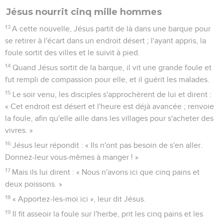
Jésus nourrit cinq mille hommes
13
A cette nouvelle, Jésus partit de là dans une barque pour
se retirer à l'écart dans un endroit désert ; l'ayant appris, la
foule sortit des villes et le suivit à pied.
14
Quand Jésus sortit de la barque, il vit une grande foule et
fut rempli de compassion pour elle, et il guérit les malades.
15
Le soir venu, les disciples s'approchèrent de lui et dirent :
« Cet endroit est désert et l'heure est déjà avancée ; renvoie
la foule, afin qu'elle aille dans les villages pour s'acheter des
vivres. »
16
Jésus leur répondit : « Ils n'ont pas besoin de s'en aller.
Donnez-leur vous-mêmes à manger ! »
17
Mais ils lui dirent : « Nous n'avons ici que cinq pains et
deux poissons. »
18
« Apportez-les-moi ici », leur dit Jésus.
19
Il fit asseoir la foule sur l'herbe, prit les cinq pains et les