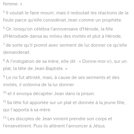
femme. »
5
Il voulait le faire mourir, mais il redoutait les réactions de la
foule parce qu'elle considérait Jean comme un prophète.
6
Or, lorsqu'on célébra l'anniversaire d'Hérode, la fille
d'Hérodiade dansa au milieu des invités et plut à Hérode,
7
de sorte qu'il promit avec serment de lui donner ce qu'elle
demanderait.
8
A l'instigation de sa mère, elle dit : « Donne-moi ici, sur un
plat, la tête de Jean-Baptiste. »
9
Le roi fut attristé, mais, à cause de ses serments et des
invités, il ordonna de la lui donner
10
et il envoya décapiter Jean dans la prison.
11
Sa tête fut apportée sur un plat et donnée à la jeune fille,
qui l’apporta à sa mère.
12
Les disciples de Jean vinrent prendre son corps et
l'ensevelirent. Puis ils allèrent l'annoncer à Jésus.