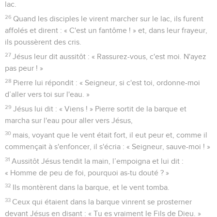
lac.
26
Quand les disciples le virent marcher sur le lac, ils furent
affolés et dirent : « C'est un fantôme ! » et, dans leur frayeur,
ils poussèrent des cris.
27
Jésus leur dit aussitôt : « Rassurez-vous, c'est moi. N'ayez
pas peur ! »
28
Pierre lui répondit : « Seigneur, si c'est toi, ordonne-moi
d’aller vers toi sur l'eau. »
29
Jésus lui dit : « Viens ! » Pierre sortit de la barque et
marcha sur l'eau pour aller vers Jésus,
30
mais, voyant que le vent était fort, il eut peur et, comme il
commençait à s'enfoncer, il s'écria : « Seigneur, sauve-moi ! »
31
Aussitôt Jésus tendit la main, l’empoigna et lui dit :
« Homme de peu de foi, pourquoi as-tu douté ? »
32
Ils montèrent dans la barque, et le vent tomba.
33
Ceux qui étaient dans la barque vinrent se prosterner
devant Jésus en disant : « Tu es vraiment le Fils de Dieu. »