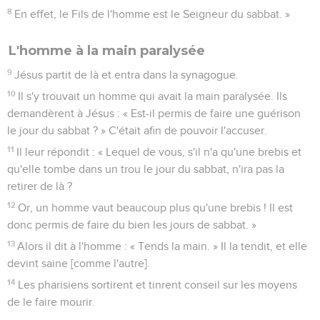
8
En effet, le Fils de l'homme est le Seigneur du sabbat. »
L'homme à la main paralysée
9
Jésus partit de là et entra dans la synagogue.
10
Il s'y trouvait un homme qui avait la main paralysée. Ils
demandèrent à Jésus : « Est-il permis de faire une guérison
le jour du sabbat ? » C'était afin de pouvoir l'accuser.
11
Il leur répondit : « Lequel de vous, s'il n'a qu'une brebis et
qu'elle tombe dans un trou le jour du sabbat, n'ira pas la
retirer de là ?
12
Or, un homme vaut beaucoup plus qu'une brebis ! Il est
donc permis de faire du bien les jours de sabbat. »
13
Alors il dit à l'homme : « Tends la main. » Il la tendit, et elle
devint saine [comme l'autre].
14
Les pharisiens sortirent et tinrent conseil sur les moyens
de le faire mourir.