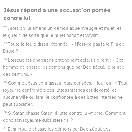
Jésus répond à une accusation portée
contre lui
22
Alors on lui amena un démoniaque aveugle et muet, et il
le guérit, de sorte que le muet parlait et voyait.
23
Toute la foule disait, étonnée : « N'est-ce pas là le Fils de
David ? »
24
Lorsque les pharisiens entendirent cela, ils dirent : « Cet
homme ne chasse les démons que par Béelzébul, le prince
des démons. »
25
Comme Jésus connaissait leurs pensées, il leur dit : « Tout
royaume confronté à des luttes internes est dévasté, et
aucune ville ou famille confrontée à des luttes internes ne
peut subsister.
26
Si Satan chasse Satan, il lutte contre lui-même. Comment
donc son royaume subsistera-t-il ?
27
Et si moi, je chasse les démons par Béelzébul, vos