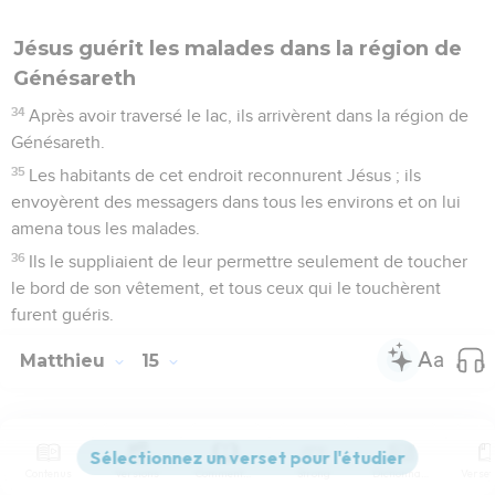
Jésus guérit les malades dans la région de
Génésareth
34
Après avoir traversé le lac, ils arrivèrent dans la région de
Génésareth.
35
Les habitants de cet endroit reconnurent Jésus ; ils
envoyèrent des messagers dans tous les environs et on lui
amena tous les malades.
36
Ils le suppliaient de leur permettre seulement de toucher
le bord de son vêtement, et tous ceux qui le touchèrent
furent guéris.
Matthieu
15
Les vidéos ne sont pas disponibles aux USA et C anada.
Contenus
Versions
Commentaires
Strong
Dictionnaire