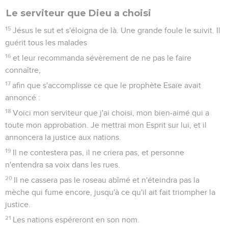
Le serviteur que Dieu a choisi
15
Jésus le sut et s'éloigna de là. Une grande foule le suivit. Il
guérit tous les malades
16
et leur recommanda sévèrement de ne pas le faire
connaître,
17
afin que s'accomplisse ce que le prophète Esaïe avait
annoncé :
18
Voici mon serviteur que j'ai choisi, mon bien-aimé qui a
toute mon approbation. Je mettrai mon Esprit sur lui, et il
annoncera la justice aux nations.
19
Il ne contestera pas, il ne criera pas, et personne
n'entendra sa voix dans les rues.
20
Il ne cassera pas le roseau abîmé et n'éteindra pas la
mèche qui fume encore, jusqu'à ce qu'il ait fait triompher la
justice.
21
Les nations espéreront en son nom.