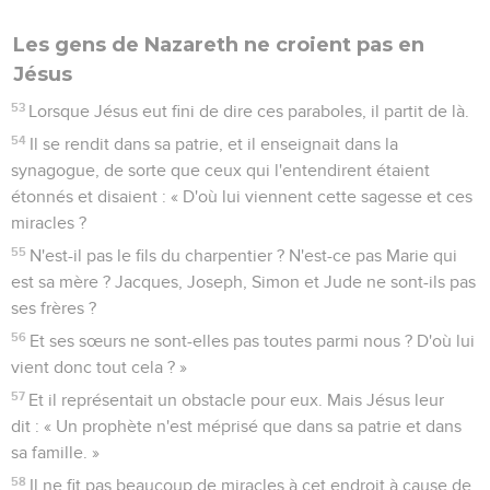
Les gens de Nazareth ne croient pas en
Jésus
53
Lorsque Jésus eut fini de dire ces paraboles, il partit de là.
54
Il se rendit dans sa patrie, et il enseignait dans la
synagogue, de sorte que ceux qui l'entendirent étaient
étonnés et disaient : « D'où lui viennent cette sagesse et ces
miracles ?
55
N'est-il pas le fils du charpentier ? N'est-ce pas Marie qui
est sa mère ? Jacques, Joseph, Simon et Jude ne sont-ils pas
ses frères ?
56
Et ses sœurs ne sont-elles pas toutes parmi nous ? D'où lui
vient donc tout cela ? »
57
Et il représentait un obstacle pour eux. Mais Jésus leur
dit : « Un prophète n'est méprisé que dans sa patrie et dans
sa famille. »
58
Il ne fit pas beaucoup de miracles à cet endroit à cause de