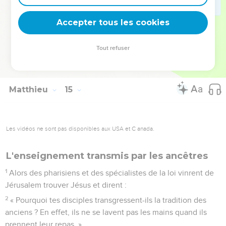
35
Les habitants de cet endroit reconnurent Jésus ; ils
envoyèrent des messagers dans tous les environs et on lui
Accepter tous les cookies
amena tous les malades.
36
Ils le suppliaient de leur permettre seulement de toucher
Tout refuser
le bord de son vêtement, et tous ceux qui le touchèrent
furent guéris.
Matthieu
15
Les vidéos ne sont pas disponibles aux USA et C anada.
L'enseignement transmis par les ancêtres
1
Alors des pharisiens et des spécialistes de la loi vinrent de
Jérusalem trouver Jésus et dirent :
2
« Pourquoi tes disciples transgressent-ils la tradition des
anciens ? En effet, ils ne se lavent pas les mains quand ils
prennent leur repas. »