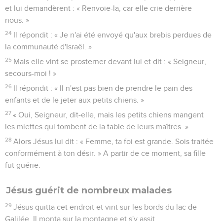
et lui demandèrent : « Renvoie-la, car elle crie derrière
nous. »
24
Il répondit : « Je n'ai été envoyé qu'aux brebis perdues de
la communauté d'Israël. »
25
Mais elle vint se prosterner devant lui et dit : « Seigneur,
secours-moi ! »
26
Il répondit : « Il n'est pas bien de prendre le pain des
enfants et de le jeter aux petits chiens. »
27
« Oui, Seigneur, dit-elle, mais les petits chiens mangent
les miettes qui tombent de la table de leurs maîtres. »
28
Alors Jésus lui dit : « Femme, ta foi est grande. Sois traitée
conformément à ton désir. » A partir de ce moment, sa fille
fut guérie.
Jésus guérit de nombreux malades
29
Jésus quitta cet endroit et vint sur les bords du lac de
Galilée. Il monta sur la montagne et s'y assit.