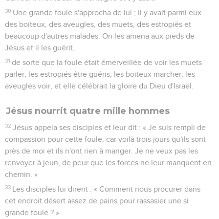
30
Une grande foule s'approcha de lui ; il y avait parmi eux
des boiteux, des aveugles, des muets, des estropiés et
beaucoup d'autres malades. On les amena aux pieds de
Jésus et il les guérit,
31
de sorte que la foule était émerveillée de voir les muets
parler, les estropiés être guéris, les boiteux marcher, les
aveugles voir, et elle célébrait la gloire du Dieu d'Israël.
Jésus nourrit quatre mille hommes
32
Jésus appela ses disciples et leur dit : « Je suis rempli de
compassion pour cette foule, car voilà trois jours qu'ils sont
près de moi et ils n'ont rien à manger. Je ne veux pas les
renvoyer à jeun, de peur que les forces ne leur manquent en
chemin. »
33
Les disciples lui dirent : « Comment nous procurer dans
cet endroit désert assez de pains pour rassasier une si
grande foule ? »