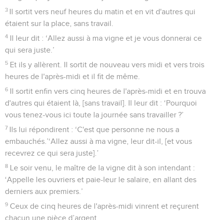
3
Il sortit vers neuf heures du matin et en vit d'autres qui
étaient sur la place, sans travail.
4
Il leur dit : ‘Allez aussi à ma vigne et je vous donnerai ce
qui sera juste.’
5
Et ils y allèrent. Il sortit de nouveau vers midi et vers trois
heures de l'après-midi et il fit de même.
6
Il sortit enfin vers cinq heures de l'après-midi et en trouva
d'autres qui étaient là, [sans travail]. Il leur dit : ‘Pourquoi
vous tenez-vous ici toute la journée sans travailler ?’
7
Ils lui répondirent : ‘C'est que personne ne nous a
embauchés.’‘Allez aussi à ma vigne, leur dit-il, [et vous
recevrez ce qui sera juste].’
8
Le soir venu, le maître de la vigne dit à son intendant :
‘Appelle les ouvriers et paie-leur le salaire, en allant des
derniers aux premiers.’
9
Ceux de cinq heures de l'après-midi vinrent et reçurent
chacun une pièce d’argent.