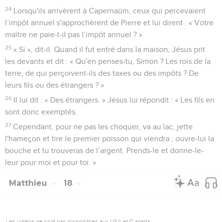
24
Lorsqu'ils arrivèrent à Capernaüm, ceux qui percevaient
l’impôt annuel s'approchèrent de Pierre et lui dirent : « Votre
maître ne paie-t-il pas l’impôt annuel ? »
25
« Si », dit-il. Quand il fut entré dans la maison, Jésus prit
les devants et dit : « Qu'en penses-tu, Simon ? Les rois de la
terre, de qui perçoivent-ils des taxes ou des impôts ? De
leurs fils ou des étrangers ? »
26
Il lui dit : « Des étrangers. » Jésus lui répondit : « Les fils en
sont donc exemptés.
27
Cependant, pour ne pas les choquer, va au lac, jette
l'hameçon et tire le premier poisson qui viendra ; ouvre-lui la
bouche et tu trouveras de l’argent. Prends-le et donne-le-
leur pour moi et pour toi. »
Matthieu
18
Les vidéos ne sont pas disponibles aux USA et C anada.