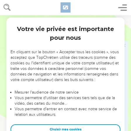
28
Pierre lui répondit : « Seigneur, si c'est toi, ordonne-moi
d’aller vers toi sur l'eau. »
Segond 21
29
Jésus lui dit : « Viens ! » Pierre sortit de la barque et
Votre vie privée est importante
marcha sur l'eau pour aller vers Jésus,
Matthieu
14
pour nous
30
mais, voyant que le vent était fort, il eut peur et, comme il
commençait à s'enfoncer, il s'écria : « Seigneur, sauve-moi ! »
En cliquant sur le bouton « Accepter tous les cookies », vous
31
Aussitôt Jésus tendit la main, l’empoigna et lui dit :
acceptez que TopChrétien utilise des traceurs (comme des
« Homme de peu de foi, pourquoi as-tu douté ? »
cookies ou l'identifiant unique de votre compte utilisateur) et
traite vos données à caractère personnel (comme vos
32
Ils montèrent dans la barque, et le vent tomba.
données de navigation et les informations renseignées dans
33
Ceux qui étaient dans la barque vinrent se prosterner
votre compte utilisateur) dans les buts suivants :
devant Jésus en disant : « Tu es vraiment le Fils de Dieu. »
Mesurer l'audience de notre service
Vous permettre d'utiliser des services tiers tels que de la
Jésus guérit les malades dans la région de
vidéo, des cartes du monde…
Génésareth
Vous permettre d'entrer en contact avec notre service de
relation aux utilisateurs.
34
Après avoir traversé le lac, ils arrivèrent dans la région de
Génésareth.
Choisir mes cookies