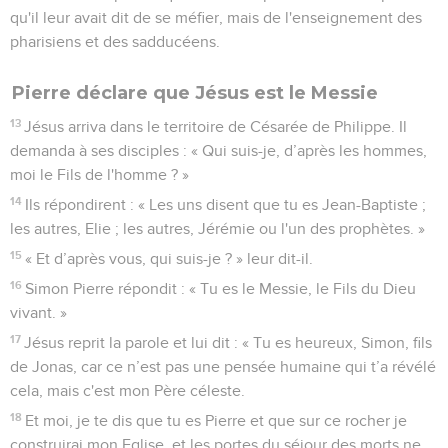
qu'il leur avait dit de se méfier, mais de l'enseignement des
pharisiens et des sadducéens.
Pierre déclare que Jésus est le Messie
13
Jésus arriva dans le territoire de Césarée de Philippe. Il
demanda à ses disciples : « Qui suis-je, d’après les hommes,
moi le Fils de l'homme ? »
14
Ils répondirent : « Les uns disent que tu es Jean-Baptiste ;
les autres, Elie ; les autres, Jérémie ou l'un des prophètes. »
15
« Et d’après vous, qui suis-je ? » leur dit-il.
16
Simon Pierre répondit : « Tu es le Messie, le Fils du Dieu
vivant. »
17
Jésus reprit la parole et lui dit : « Tu es heureux, Simon, fils
de Jonas, car ce n’est pas une pensée humaine qui t’a révélé
cela, mais c'est mon Père céleste.
18
Et moi, je te dis que tu es Pierre et que sur ce rocher je
construirai mon Eglise, et les portes du séjour des morts ne