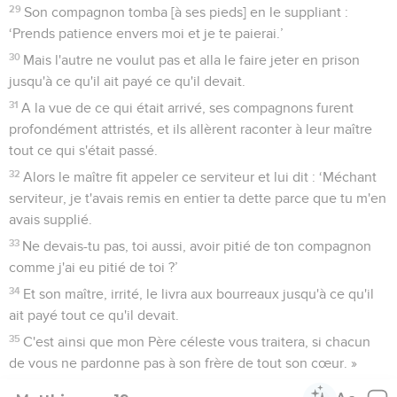
29
Son compagnon tomba [à ses pieds] en le suppliant :
‘Prends patience envers moi et je te paierai.’
30
Mais l'autre ne voulut pas et alla le faire jeter en prison
jusqu'à ce qu'il ait payé ce qu'il devait.
31
A la vue de ce qui était arrivé, ses compagnons furent
profondément attristés, et ils allèrent raconter à leur maître
tout ce qui s'était passé.
32
Alors le maître fit appeler ce serviteur et lui dit : ‘Méchant
serviteur, je t'avais remis en entier ta dette parce que tu m'en
avais supplié.
33
Ne devais-tu pas, toi aussi, avoir pitié de ton compagnon
comme j'ai eu pitié de toi ?’
34
Et son maître, irrité, le livra aux bourreaux jusqu'à ce qu'il
ait payé tout ce qu'il devait.
35
C'est ainsi que mon Père céleste vous traitera, si chacun
de vous ne pardonne pas à son frère de tout son cœur. »