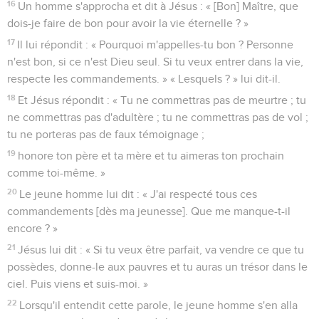
16
Un homme s'approcha et dit à Jésus : « [Bon] Maître, que
dois-je faire de bon pour avoir la vie éternelle ? »
17
Il lui répondit : « Pourquoi m'appelles-tu bon ? Personne
n'est bon, si ce n'est Dieu seul. Si tu veux entrer dans la vie,
respecte les commandements. » « Lesquels ? » lui dit-il.
18
Et Jésus répondit : « Tu ne commettras pas de meurtre ; tu
ne commettras pas d'adultère ; tu ne commettras pas de vol ;
tu ne porteras pas de faux témoignage ;
19
honore ton père et ta mère et tu aimeras ton prochain
comme toi-même. »
20
Le jeune homme lui dit : « J'ai respecté tous ces
commandements [dès ma jeunesse]. Que me manque-t-il
encore ? »
21
Jésus lui dit : « Si tu veux être parfait, va vendre ce que tu
possèdes, donne-le aux pauvres et tu auras un trésor dans le
ciel. Puis viens et suis-moi. »
22
Lorsqu'il entendit cette parole, le jeune homme s'en alla