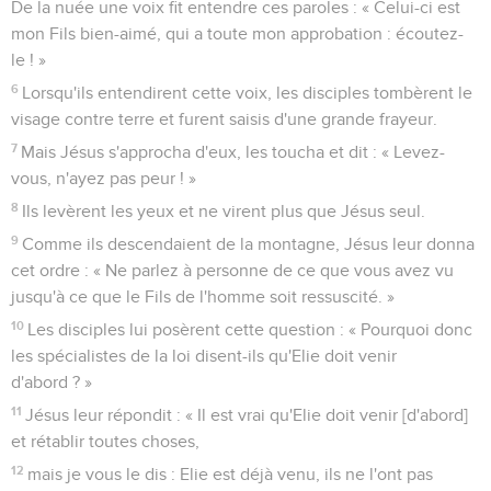
De la nuée une voix fit entendre ces paroles : « Celui-ci est
mon Fils bien-aimé, qui a toute mon approbation : écoutez-
le ! »
6
Lorsqu'ils entendirent cette voix, les disciples tombèrent le
visage contre terre et furent saisis d'une grande frayeur.
7
Mais Jésus s'approcha d'eux, les toucha et dit : « Levez-
vous, n'ayez pas peur ! »
8
Ils levèrent les yeux et ne virent plus que Jésus seul.
9
Comme ils descendaient de la montagne, Jésus leur donna
cet ordre : « Ne parlez à personne de ce que vous avez vu
jusqu'à ce que le Fils de l'homme soit ressuscité. »
10
Les disciples lui posèrent cette question : « Pourquoi donc
les spécialistes de la loi disent-ils qu'Elie doit venir
d'abord ? »
11
Jésus leur répondit : « Il est vrai qu'Elie doit venir [d'abord]
et rétablir toutes choses,
12
mais je vous le dis : Elie est déjà venu, ils ne l'ont pas