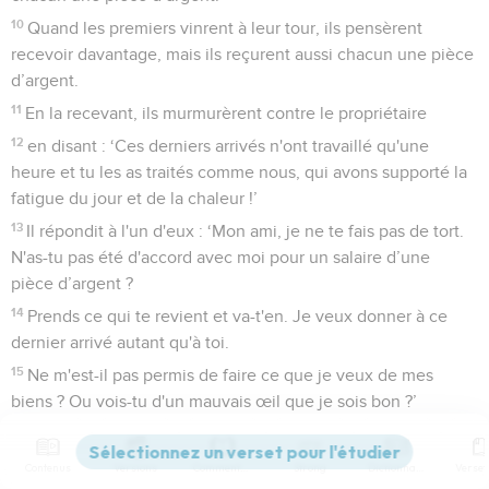
10
Quand les premiers vinrent à leur tour, ils pensèrent
recevoir davantage, mais ils reçurent aussi chacun une pièce
d’argent.
11
En la recevant, ils murmurèrent contre le propriétaire
12
en disant : ‘Ces derniers arrivés n'ont travaillé qu'une
heure et tu les as traités comme nous, qui avons supporté la
fatigue du jour et de la chaleur !’
13
Il répondit à l'un d'eux : ‘Mon ami, je ne te fais pas de tort.
N'as-tu pas été d'accord avec moi pour un salaire d’une
pièce d’argent ?
14
Prends ce qui te revient et va-t'en. Je veux donner à ce
dernier arrivé autant qu'à toi.
15
Ne m'est-il pas permis de faire ce que je veux de mes
biens ? Ou vois-tu d'un mauvais œil que je sois bon ?’
16
Ainsi les derniers seront les premiers et les premiers
seront les derniers. [Beaucoup sont invités mais peu sont
Contenus
Versions
Commentaires
Strong
Dictionnaire
choisis. ] »