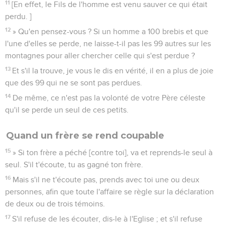
11
[En effet, le Fils de l'homme est venu sauver ce qui était
perdu. ]
12
» Qu'en pensez-vous ? Si un homme a 100 brebis et que
l'une d'elles se perde, ne laisse-t-il pas les 99 autres sur les
montagnes pour aller chercher celle qui s'est perdue ?
13
Et s'il la trouve, je vous le dis en vérité, il en a plus de joie
que des 99 qui ne se sont pas perdues.
14
De même, ce n'est pas la volonté de votre Père céleste
qu'il se perde un seul de ces petits.
Quand un frère se rend coupable
15
» Si ton frère a péché [contre toi], va et reprends-le seul à
seul. S'il t'écoute, tu as gagné ton frère.
16
Mais s'il ne t'écoute pas, prends avec toi une ou deux
personnes, afin que toute l'affaire se règle sur la déclaration
de deux ou de trois témoins.
17
S'il refuse de les écouter, dis-le à l'Eglise ; et s'il refuse