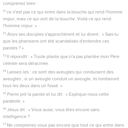
comprenez bien :
11
ce n'est pas ce qui entre dans la bouche qui rend l'homme
impur, mais ce qui sort de la bouche. Voilà ce qui rend
l'homme impur. »
12
Alors ses disciples s'approchèrent et lui dirent : « Sais-tu
que les pharisiens ont été scandalisés d'entendre ces
paroles ? »
13
Il répondit : « Toute plante que n'a pas plantée mon Père
céleste sera déracinée.
14
Laissez-les : ce sont des aveugles qui conduisent des
aveugles ; si un aveugle conduit un aveugle, ils tomberont
tous les deux dans un fossé. »
15
Pierre prit la parole et lui dit : « Explique-nous cette
parabole. »
16
Jésus dit : « Vous aussi, vous êtes encore sans
intelligence ?
17
Ne comprenez-vous pas encore que tout ce qui entre dans