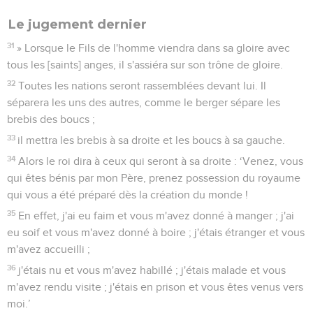
Le jugement dernier
31
» Lorsque le Fils de l'homme viendra dans sa gloire avec
tous les [saints] anges, il s'assiéra sur son trône de gloire.
32
Toutes les nations seront rassemblées devant lui. Il
séparera les uns des autres, comme le berger sépare les
brebis des boucs ;
33
il mettra les brebis à sa droite et les boucs à sa gauche.
34
Alors le roi dira à ceux qui seront à sa droite : ‘Venez, vous
qui êtes bénis par mon Père, prenez possession du royaume
qui vous a été préparé dès la création du monde !
35
En effet, j'ai eu faim et vous m'avez donné à manger ; j'ai
eu soif et vous m'avez donné à boire ; j'étais étranger et vous
m'avez accueilli ;
36
j'étais nu et vous m'avez habillé ; j'étais malade et vous
m'avez rendu visite ; j'étais en prison et vous êtes venus vers
moi.’