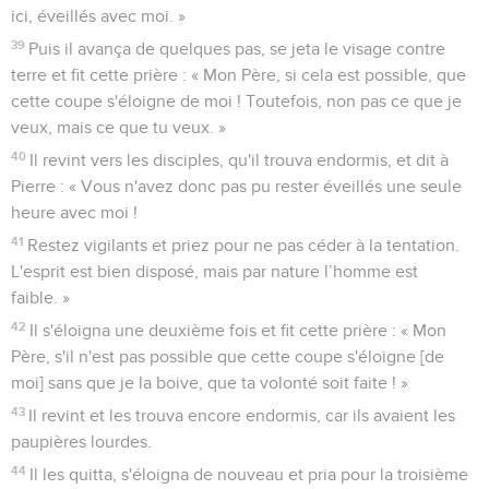
ici, éveillés avec moi. »
39
Puis il avança de quelques pas, se jeta le visage contre
terre et fit cette prière : « Mon Père, si cela est possible, que
cette coupe s'éloigne de moi ! Toutefois, non pas ce que je
veux, mais ce que tu veux. »
40
Il revint vers les disciples, qu'il trouva endormis, et dit à
Pierre : « Vous n'avez donc pas pu rester éveillés une seule
heure avec moi !
41
Restez vigilants et priez pour ne pas céder à la tentation.
L'esprit est bien disposé, mais par nature l’homme est
faible. »
42
Il s'éloigna une deuxième fois et fit cette prière : « Mon
Père, s'il n'est pas possible que cette coupe s'éloigne [de
moi] sans que je la boive, que ta volonté soit faite ! »
43
Il revint et les trouva encore endormis, car ils avaient les
paupières lourdes.
44
Il les quitta, s'éloigna de nouveau et pria pour la troisième