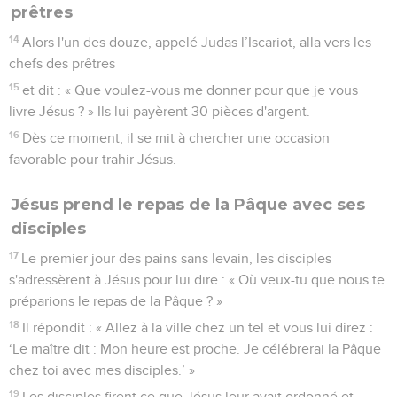
prêtres
14
Alors l'un des douze, appelé Judas l’Iscariot, alla vers les
chefs des prêtres
15
et dit : « Que voulez-vous me donner pour que je vous
livre Jésus ? » Ils lui payèrent 30 pièces d'argent.
16
Dès ce moment, il se mit à chercher une occasion
favorable pour trahir Jésus.
Jésus prend le repas de la Pâque avec ses
disciples
17
Le premier jour des pains sans levain, les disciples
s'adressèrent à Jésus pour lui dire : « Où veux-tu que nous te
préparions le repas de la Pâque ? »
18
Il répondit : « Allez à la ville chez un tel et vous lui direz :
‘Le maître dit : Mon heure est proche. Je célébrerai la Pâque
chez toi avec mes disciples.’ »
19
Les disciples firent ce que Jésus leur avait ordonné et