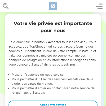
loi ? »
37
Jésus lui répondit : « Tu aimeras le Seigneur, ton Dieu, de
Segond 21
tout ton cœur, de toute ton âme et de toute ta pensée.
38
Votre vie privée est importante
C'est le premier commandement et le plus grand.
Matthieu
22
39
pour nous
Et voici le deuxième, qui lui est semblable : Tu aimeras ton
prochain comme toi-même.
En cliquant sur le bouton « Accepter tous les cookies », vous
40
De ces deux commandements dépendent toute la loi et
acceptez que TopChrétien utilise des traceurs (comme des
les prophètes. »
cookies ou l'identifiant unique de votre compte utilisateur) et
traite vos données à caractère personnel (comme vos
Le Messie et David
données de navigation et les informations renseignées dans
votre compte utilisateur) dans les buts suivants :
41
Comme les pharisiens se trouvaient rassemblés, Jésus les
interrogea
Mesurer l'audience de notre service
Vous permettre d'utiliser des services tiers tels que de la
42
en ces termes : « Que pensez-vous du Messie ? De qui
vidéo, des cartes du monde…
est-il le fils ? » Ils lui répondirent : « De David. »
Vous permettre d'entrer en contact avec notre service de
relation aux utilisateurs.
43
Et Jésus leur dit : « Comment donc David, animé par
l'Esprit, peut-il l'appeler Seigneur lorsqu'il dit :
Choisir mes cookies
44