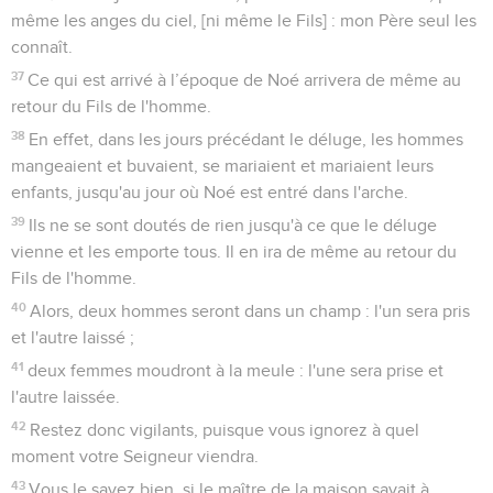
même les anges du ciel, [ni même le Fils] : mon Père seul les
connaît.
37
Ce qui est arrivé à l’époque de Noé arrivera de même au
retour du Fils de l'homme.
38
En effet, dans les jours précédant le déluge, les hommes
mangeaient et buvaient, se mariaient et mariaient leurs
enfants, jusqu'au jour où Noé est entré dans l'arche.
39
Ils ne se sont doutés de rien jusqu'à ce que le déluge
vienne et les emporte tous. Il en ira de même au retour du
Fils de l'homme.
40
Alors, deux hommes seront dans un champ : l'un sera pris
et l'autre laissé ;
41
deux femmes moudront à la meule : l'une sera prise et
l'autre laissée.
42
Restez donc vigilants, puisque vous ignorez à quel
moment votre Seigneur viendra.
43
Vous le savez bien, si le maître de la maison savait à