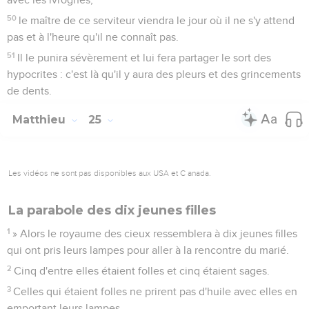
50
le maître de ce serviteur viendra le jour où il ne s'y attend
pas et à l'heure qu'il ne connaît pas.
51
Il le punira sévèrement et lui fera partager le sort des
hypocrites : c'est là qu'il y aura des pleurs et des grincements
de dents.
Matthieu
25
Les vidéos ne sont pas disponibles aux USA et C anada.
La parabole des dix jeunes filles
1
» Alors le royaume des cieux ressemblera à dix jeunes filles
qui ont pris leurs lampes pour aller à la rencontre du marié.
2
Cinq d'entre elles étaient folles et cinq étaient sages.
3
Celles qui étaient folles ne prirent pas d'huile avec elles en
emportant leurs lampes,