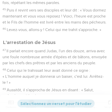
fois, répétant les mêmes paroles.
45
Puis il revint vers ses disciples et leur dit : « Vous dormez
maintenant et vous vous reposez ! Voici, l'heure est proche
et le Fils de l'homme est livré entre les mains des pécheurs.
46
Levez-vous, allons-y ! Celui qui me trahit s'approche. »
L'arrestation de Jésus
47
Il parlait encore quand Judas, l'un des douze, arriva avec
une foule nombreuse armée d'épées et de bâtons, envoyée
par les chefs des prêtres et par les anciens du peuple.
48
Celui qui le trahissait leur avait donné ce signe :
« L’homme auquel je donnerai un baiser, c'est lui. Arrêtez-
le ! »
49
Aussitôt, il s'approcha de Jésus en disant : « Salut,
maître ! », et il l'embrassa.
50
Jésus lui dit : « Mon ami, ce que tu es venu faire, fais-le. »
Contenus
Versions
Commentaires
Strong
Dictionnaire
Alors ces gens s'avancèrent, mirent la main sur Jésus et