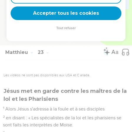
Le Seigneur a dit à mon Seigneur : ‘Assieds-toi à ma droite
jusqu'à ce que j'aie fait de tes ennemis ton marchepied’ ?
Accepter tous les cookies
45
Si donc David l'appelle Seigneur, comment peut-il être
son fils ? »
Tout refuser
46
Aucun ne put lui répondre un mot. Et, depuis ce jour,
personne n'osa plus lui poser de questions.
Matthieu
23
Les vidéos ne sont pas disponibles aux USA et C anada.
Jésus met en garde contre les maîtres de la
loi et les Pharisiens
1
Alors Jésus s'adressa à la foule et à ses disciples
2
en disant : « Les spécialistes de la loi et les pharisiens se
sont faits les interprètes de Moïse.