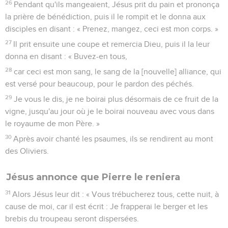
26
Pendant qu'ils mangeaient, Jésus prit du pain et prononça
la prière de bénédiction, puis il le rompit et le donna aux
disciples en disant : « Prenez, mangez, ceci est mon corps. »
27
Il prit ensuite une coupe et remercia Dieu, puis il la leur
donna en disant : « Buvez-en tous,
28
car ceci est mon sang, le sang de la [nouvelle] alliance, qui
est versé pour beaucoup, pour le pardon des péchés.
29
Je vous le dis, je ne boirai plus désormais de ce fruit de la
vigne, jusqu'au jour où je le boirai nouveau avec vous dans
le royaume de mon Père. »
30
Après avoir chanté les psaumes, ils se rendirent au mont
des Oliviers.
Jésus annonce que Pierre le reniera
31
Alors Jésus leur dit : « Vous trébucherez tous, cette nuit, à
cause de moi, car il est écrit : Je frapperai le berger et les
brebis du troupeau seront dispersées.