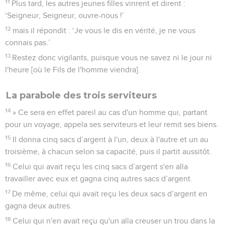
11
Plus tard, les autres jeunes filles vinrent et dirent :
‘Seigneur, Seigneur, ouvre-nous !’
12
mais il répondit : ‘Je vous le dis en vérité, je ne vous
connais pas.’
13
Restez donc vigilants, puisque vous ne savez ni le jour ni
l'heure [où le Fils de l'homme viendra].
La parabole des trois serviteurs
14
» Ce sera en effet pareil au cas d'un homme qui, partant
pour un voyage, appela ses serviteurs et leur remit ses biens.
15
Il donna cinq sacs d’argent à l'un, deux à l'autre et un au
troisième, à chacun selon sa capacité, puis il partit aussitôt.
16
Celui qui avait reçu les cinq sacs d’argent s'en alla
travailler avec eux et gagna cinq autres sacs d’argent.
17
De même, celui qui avait reçu les deux sacs d’argent en
gagna deux autres.
18
Celui qui n'en avait reçu qu'un alla creuser un trou dans la