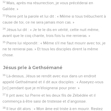
32
Mais, après ma résurrection, je vous précéderai en
Galilée. »
33
Pierre prit la parole et lui dit : « Même si tous trébuchent à
cause de toi, ce ne sera jamais mon cas. »
34
Jésus lui dit : « Je te le dis en vérité, cette nuit même,
avant que le coq chante, trois fois tu me renieras. »
35
Pierre lui répondit : « Même s'il me faut mourir avec toi, je
ne te renierai pas. » Et tous les disciples dirent la même
chose.
Jésus prie à Gethsémané
36
Là-dessus, Jésus se rendit avec eux dans un endroit
appelé Gethsémané et il dit aux disciples : « Asseyez-vous
[ici] pendant que je m'éloignerai pour prier. »
37
Il prit avec lui Pierre et les deux fils de Zébédée et il
commença à être saisi de tristesse et d’angoisse.
38
Il leur dit alors : « Mon âme est triste à en mourir. Restez