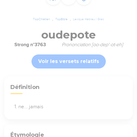
TopChrétien
TopBible
Lexique Hébreu / Grec
oudepote
Strong n°3763
Prononciation [oo-dep'-ot-eh]
Voir les versets relatifs
Définition
ne... jamais
Étymologie