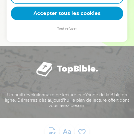
deviennent vos tremplins. Que vous guidiez un ministère, une
équipe, un groupe ou une famille, leur expérience est faite
Accepter tous les cookies
pour vous.
Tout refuser
Je découvre l’événement
Un outil révolutionnaire de lecture et d'étude de la Bible en
ligne. Démarrez dès aujourd'hui le plan de lecture offert dont
vous avez besoin.