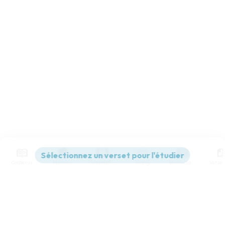
Contenus
Versions
Commentaires
Strong
Dictionnaire
Paramètres de lecture
Afficher les numéros de versets