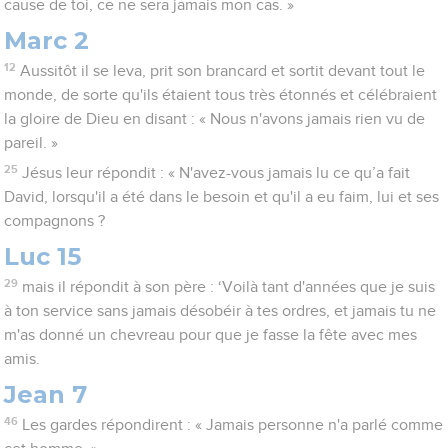
cause de toi, ce ne sera jamais mon cas. »
Marc 2
12
Aussitôt il se leva, prit son brancard et sortit devant tout le
monde, de sorte qu'ils étaient tous très étonnés et célébraient
la gloire de Dieu en disant : « Nous n'avons jamais rien vu de
pareil. »
25
Jésus leur répondit : « N'avez-vous jamais lu ce qu’a fait
David, lorsqu'il a été dans le besoin et qu'il a eu faim, lui et ses
compagnons ?
Luc 15
29
mais il répondit à son père : ‘Voilà tant d'années que je suis
à ton service sans jamais désobéir à tes ordres, et jamais tu ne
m'as donné un chevreau pour que je fasse la fête avec mes
amis.
Jean 7
46
Les gardes répondirent : « Jamais personne n'a parlé comme