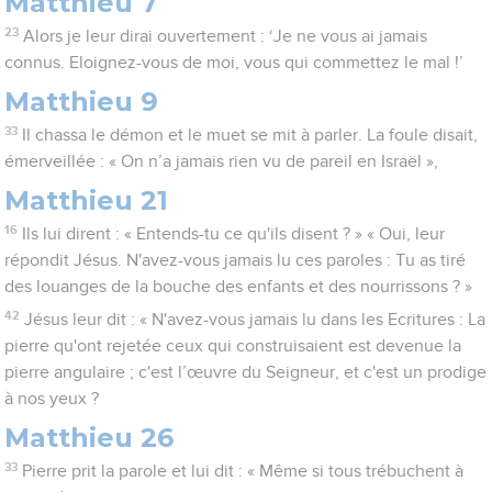
Matthieu 7
23
Alors je leur dirai ouvertement : ‘Je ne vous ai jamais
connus. Eloignez-vous de moi, vous qui commettez le mal !’
Matthieu 9
33
Il chassa le démon et le muet se mit à parler. La foule disait,
émerveillée : « On n’a jamais rien vu de pareil en Israël »,
Matthieu 21
16
Ils lui dirent : « Entends-tu ce qu'ils disent ? » « Oui, leur
répondit Jésus. N'avez-vous jamais lu ces paroles : Tu as tiré
des louanges de la bouche des enfants et des nourrissons ? »
42
Jésus leur dit : « N'avez-vous jamais lu dans les Ecritures : La
pierre qu'ont rejetée ceux qui construisaient est devenue la
pierre angulaire ; c'est l’œuvre du Seigneur, et c'est un prodige
à nos yeux ?
Matthieu 26
33
Pierre prit la parole et lui dit : « Même si tous trébuchent à