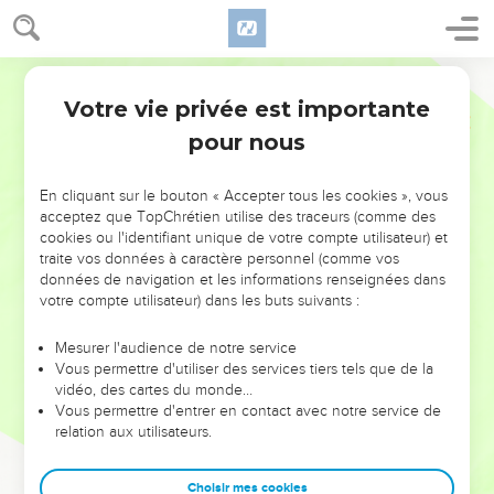
Votre vie privée est importante
pour nous
NE MANQUEZ PAS L’ÉVÉNEMENT
En cliquant sur le bouton « Accepter tous les cookies », vous
DE L’ANNÉE !
acceptez que TopChrétien utilise des traceurs (comme des
cookies ou l'identifiant unique de votre compte utilisateur) et
ET SI LEURS ERREURS POUVAIENT VOUS ÉVITER LES
traite vos données à caractère personnel (comme vos
VOTRES ?
données de navigation et les informations renseignées dans
votre compte utilisateur) dans les buts suivants :
On admire souvent les leaders pour leurs réussites, leur impact,
leur foi ou leur vision. Mais on voit moins les doutes, les erreurs
Mesurer l'audience de notre service
Vous permettre d'utiliser des services tiers tels que de la
et les saisons difficiles qu'ils ont traversés, alors même que ce
vidéo, des cartes du monde…
sont elles qui les ont façonnés.
Vous permettre d'entrer en contact avec notre service de
relation aux utilisateurs.
Dans cette conférence, leaders, entrepreneurs, et responsables
reviennent sur les erreurs marquantes de leur parcours et les
clés pour avancer avec plus de sagesse afin que leurs erreurs
Choisir mes cookies