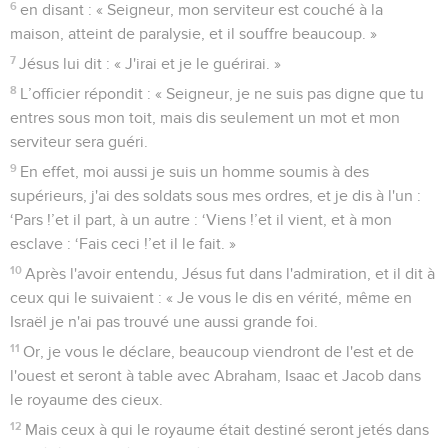
6
en disant : « Seigneur, mon serviteur est couché à la
maison, atteint de paralysie, et il souffre beaucoup. »
7
Jésus lui dit : « J'irai et je le guérirai. »
8
L’officier répondit : « Seigneur, je ne suis pas digne que tu
entres sous mon toit, mais dis seulement un mot et mon
serviteur sera guéri.
9
En effet, moi aussi je suis un homme soumis à des
supérieurs, j'ai des soldats sous mes ordres, et je dis à l'un :
‘Pars !’et il part, à un autre : ‘Viens !’et il vient, et à mon
esclave : ‘Fais ceci !’et il le fait. »
10
Après l'avoir entendu, Jésus fut dans l'admiration, et il dit à
ceux qui le suivaient : « Je vous le dis en vérité, même en
Israël je n'ai pas trouvé une aussi grande foi.
11
Or, je vous le déclare, beaucoup viendront de l'est et de
l'ouest et seront à table avec Abraham, Isaac et Jacob dans
le royaume des cieux.
12
Mais ceux à qui le royaume était destiné seront jetés dans