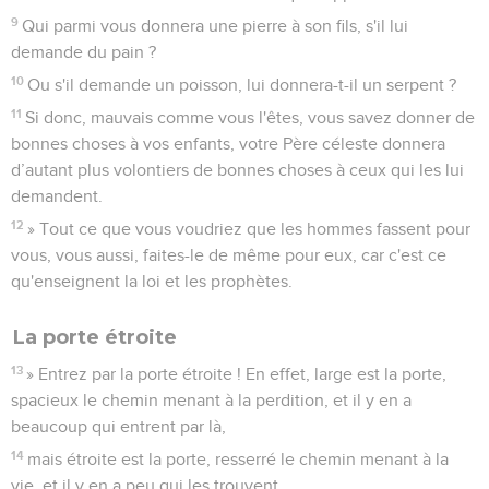
9
Qui parmi vous donnera une pierre à son fils, s'il lui
demande du pain ?
10
Ou s'il demande un poisson, lui donnera-t-il un serpent ?
11
Si donc, mauvais comme vous l'êtes, vous savez donner de
bonnes choses à vos enfants, votre Père céleste donnera
d’autant plus volontiers de bonnes choses à ceux qui les lui
demandent.
12
» Tout ce que vous voudriez que les hommes fassent pour
vous, vous aussi, faites-le de même pour eux, car c'est ce
qu'enseignent la loi et les prophètes.
La porte étroite
13
» Entrez par la porte étroite ! En effet, large est la porte,
spacieux le chemin menant à la perdition, et il y en a
beaucoup qui entrent par là,
14
mais étroite est la porte, resserré le chemin menant à la
vie, et il y en a peu qui les trouvent.