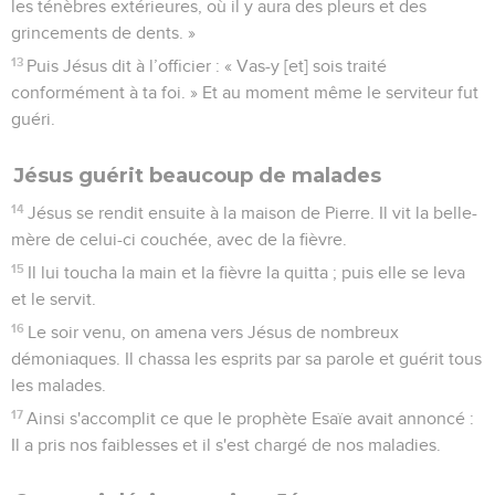
les ténèbres extérieures, où il y aura des pleurs et des
grincements de dents. »
13
Puis Jésus dit à l’officier : « Vas-y [et] sois traité
conformément à ta foi. » Et au moment même le serviteur fut
guéri.
Jésus guérit beaucoup de malades
14
Jésus se rendit ensuite à la maison de Pierre. Il vit la belle-
mère de celui-ci couchée, avec de la fièvre.
15
Il lui toucha la main et la fièvre la quitta ; puis elle se leva
et le servit.
16
Le soir venu, on amena vers Jésus de nombreux
démoniaques. Il chassa les esprits par sa parole et guérit tous
les malades.
17
Ainsi s'accomplit ce que le prophète Esaïe avait annoncé :
Il a pris nos faiblesses et il s'est chargé de nos maladies.