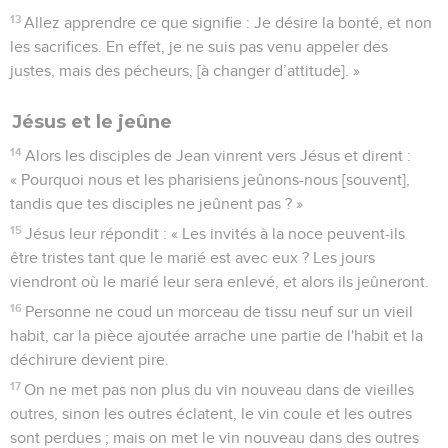
13
Allez apprendre ce que signifie : Je désire la bonté, et non
les sacrifices. En effet, je ne suis pas venu appeler des
justes, mais des pécheurs, [à changer d’attitude]. »
Jésus et le jeûne
14
Alors les disciples de Jean vinrent vers Jésus et dirent :
« Pourquoi nous et les pharisiens jeûnons-nous [souvent],
tandis que tes disciples ne jeûnent pas ? »
15
Jésus leur répondit : « Les invités à la noce peuvent-ils
être tristes tant que le marié est avec eux ? Les jours
viendront où le marié leur sera enlevé, et alors ils jeûneront.
16
Personne ne coud un morceau de tissu neuf sur un vieil
habit, car la pièce ajoutée arrache une partie de l'habit et la
déchirure devient pire.
17
On ne met pas non plus du vin nouveau dans de vieilles
outres, sinon les outres éclatent, le vin coule et les outres
sont perdues ; mais on met le vin nouveau dans des outres