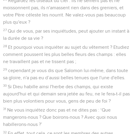
Regardez les oiseaux du ciel : ils ne sèment pas et ne
moissonnent pas, ils n'amassent rien dans des greniers, et
votre Père céleste les nourrit. Ne valez-vous pas beaucoup
plus qu'eux ?
27
Qui de vous, par ses inquiétudes, peut ajouter un instant à
la durée de sa vie ?
28
Et pourquoi vous inquiéter au sujet du vêtement ? Etudiez
comment poussent les plus belles fleurs des champs : elles
ne travaillent pas et ne tissent pas ;
29
cependant je vous dis que Salomon lui-même, dans toute
sa gloire, n'a pas eu d’aussi belles tenues que l'une d'elles.
30
Si Dieu habille ainsi l'herbe des champs, qui existe
aujourd'hui et qui demain sera jetée au feu, ne le fera-t-il pas
bien plus volontiers pour vous, gens de peu de foi ?
31
Ne vous inquiétez donc pas et ne dites pas : ‘Que
mangerons-nous ? Que boirons-nous ? Avec quoi nous
habillerons-nous ?’
32
En effet, tout cela, ce sont les membres des autres