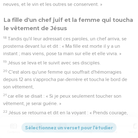
neuves, et le vin et les outres se conservent. »
La fille d'un chef juif et la femme qui toucha
le vêtement de Jésus
18
Tandis qu'il leur adressait ces paroles, un chef arriva, se
prosterna devant lui et dit : « Ma fille est morte il y a un
instant ; mais viens, pose ta main sur elle et elle vivra. »
19
Jésus se leva et le suivit avec ses disciples.
20
C'est alors qu'une femme qui souffrait d'hémorragies
depuis 12 ans s'approcha par-derrière et toucha le bord de
son vêtement,
21
car elle se disait : « Si je peux seulement toucher son
vêtement, je serai guérie. »
22
Jésus se retourna et dit en la voyant : « Prends courage,
ma fille, ta foi t'a sauvée. » Et cette femme fut guérie dès ce
moment.
Contenus
Versions
Commentaires
Strong
Dictionnaire
23
Lorsque Jésus fut arrivé à la maison du chef, il vit les