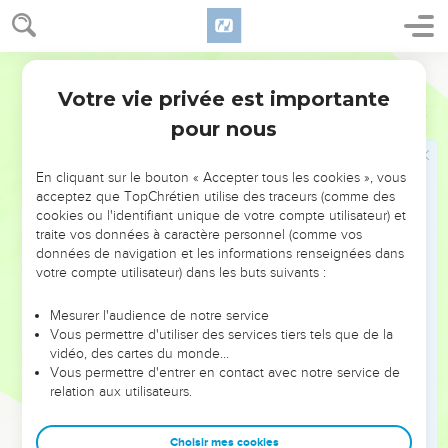
frères, Simon, appelé Pierre, et son frère André, qui jetaient
un filet dans le lac ; c’étaient en effet des pêcheurs.
19
Il leur dit : « Suivez-moi et je ferai de vous des pêcheurs
Segond 21
d'hommes. »
Votre vie privée est importante
Matthieu
4
20
Aussitôt, ils laissèrent les filets et le suivirent.
pour nous
21
Il alla plus loin et vit deux autres frères, Jacques, fils de
Zébédée, et son frère Jean, qui étaient dans une barque
En cliquant sur le bouton « Accepter tous les cookies », vous
avec leur père Zébédée et qui réparaient leurs filets. Il les
acceptez que TopChrétien utilise des traceurs (comme des
cookies ou l'identifiant unique de votre compte utilisateur) et
appela,
traite vos données à caractère personnel (comme vos
22
et aussitôt ils laissèrent la barque et leur père et le
données de navigation et les informations renseignées dans
suivirent.
votre compte utilisateur) dans les buts suivants :
Mesurer l'audience de notre service
Jésus enseigne et guérit
Vous permettre d'utiliser des services tiers tels que de la
23
vidéo, des cartes du monde…
Jésus parcourait toute la Galilée ; il enseignait dans les
Vous permettre d'entrer en contact avec notre service de
synagogues, proclamait la bonne nouvelle du royaume et
relation aux utilisateurs.
guérissait toute maladie et toute infirmité parmi le peuple.
24
Sa réputation gagna toute la Syrie et on lui amenait tous
Choisir mes cookies