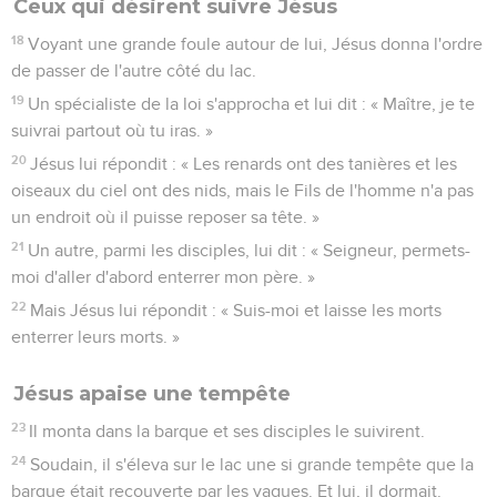
Ceux qui désirent suivre Jésus
18
Voyant une grande foule autour de lui, Jésus donna l'ordre
de passer de l'autre côté du lac.
19
Un spécialiste de la loi s'approcha et lui dit : « Maître, je te
suivrai partout où tu iras. »
20
Jésus lui répondit : « Les renards ont des tanières et les
oiseaux du ciel ont des nids, mais le Fils de l'homme n'a pas
un endroit où il puisse reposer sa tête. »
21
Un autre, parmi les disciples, lui dit : « Seigneur, permets-
moi d'aller d'abord enterrer mon père. »
22
Mais Jésus lui répondit : « Suis-moi et laisse les morts
enterrer leurs morts. »
Jésus apaise une tempête
23
Il monta dans la barque et ses disciples le suivirent.
24
Soudain, il s'éleva sur le lac une si grande tempête que la
barque était recouverte par les vagues. Et lui, il dormait.