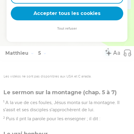
ceux qui souffraient de maladies et de douleurs de divers
genres, des démoniaques, des épileptiques, des paralysés ;
Accepter tous les cookies
et il les guérissait.
25
De grandes foules le suivirent, venues de la Galilée, de la
Tout refuser
Décapole, de Jérusalem, de la Judée et de l’autre côté du
Jourdain.
Matthieu
5
Les vidéos ne sont pas disponibles aux USA et C anada.
Le sermon sur la montagne (chap. 5 à 7)
1
A la vue de ces foules, Jésus monta sur la montagne. Il
s'assit et ses disciples s'approchèrent de lui.
2
Puis il prit la parole pour les enseigner ; il dit :
Le vrai bonheur