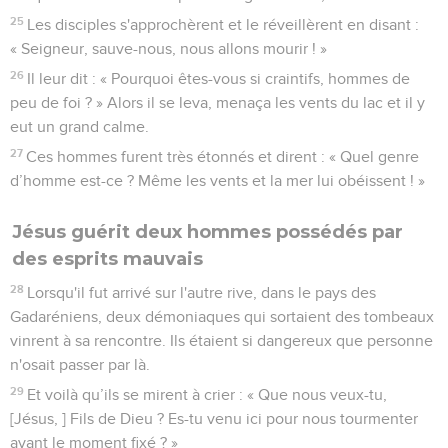
25
Les disciples s'approchèrent et le réveillèrent en disant :
« Seigneur, sauve-nous, nous allons mourir ! »
26
Il leur dit : « Pourquoi êtes-vous si craintifs, hommes de
peu de foi ? » Alors il se leva, menaça les vents du lac et il y
eut un grand calme.
27
Ces hommes furent très étonnés et dirent : « Quel genre
d’homme est-ce ? Même les vents et la mer lui obéissent ! »
Jésus guérit deux hommes possédés par
des esprits mauvais
28
Lorsqu'il fut arrivé sur l'autre rive, dans le pays des
Gadaréniens, deux démoniaques qui sortaient des tombeaux
vinrent à sa rencontre. Ils étaient si dangereux que personne
n'osait passer par là.
29
Et voilà qu’ils se mirent à crier : « Que nous veux-tu,
[Jésus, ] Fils de Dieu ? Es-tu venu ici pour nous tourmenter
avant le moment fixé ? »