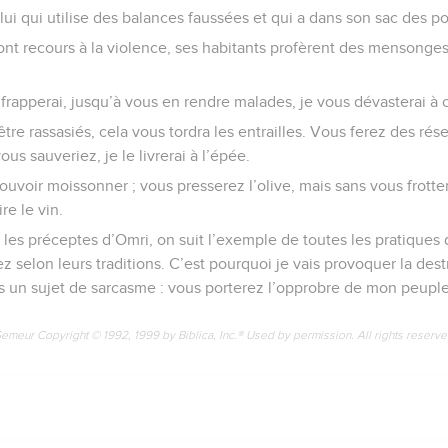
lui qui utilise des balances faussées et qui a dans son sac des p
e ont recours à la violence, ses habitants profèrent des mensonges
 frapperai, jusqu’à vous en rendre malades, je vous dévasterai à 
re rassasiés, cela vous tordra les entrailles. Vous ferez des rés
us sauveriez, je le livrerai à l’épée.
voir moissonner ; vous presserez l’olive, mais sans vous frotter
re le vin.
 les préceptes d’Omri, on suit l’exemple de toutes les pratiques
 selon leurs traditions. C’est pourquoi je vais provoquer la destr
ts un sujet de sarcasme : vous porterez l’opprobre de mon peuple
Semeur Copyright © 1992, 1999 by Biblica, Inc.® Used by permission. All rights reserv