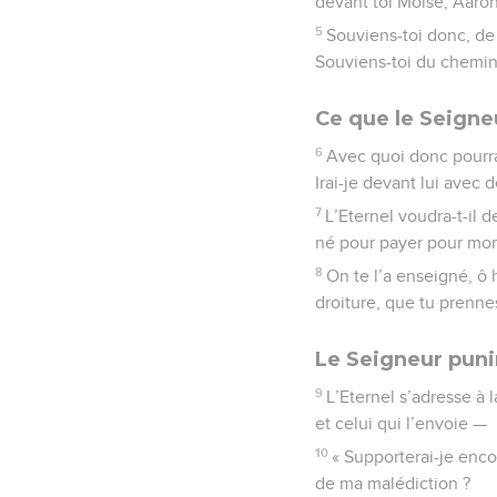
devant toi Moïse, Aaro
5
Souviens-toi donc, de 
Souviens-toi du chemin q
Ce que le Seign
6
Avec quoi donc pourrai
Irai-je devant lui avec
7
L’Eternel voudra-t-il d
né pour payer pour mon c
8
On te l’a enseigné, ô 
droiture, que tu prenne
Le Seigneur punir
9
L’Eternel s’adresse à 
et celui qui l’envoie —
10
« Supporterai-je enc
de ma malédiction ?