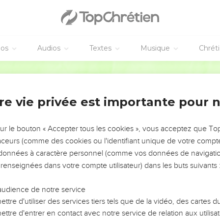
Israël parmi les nations
a, parmi de nombreux peuples, semblable à la rosée qui vient de 
erbe : elles n’attendent rien de l’homme et n’espèrent rien des 
a, au milieu des nations, parmi de nombreux peuples, semblable à
éos
Audios
Textes
Musique
Chrét
 lionceau parmi des troupeaux de brebis : car, lorsqu’il passe, il
nne ne puisse délivrer.
Semeur
a contre tes adversaires, et tous tes ennemis seront exterminés.
re vie privée est importante pour 
rimera tous les faux appuis
nel le déclare, je ferai disparaître tous les chevaux de guerre de t
sur le bouton « Accepter tous les cookies », vous acceptez que T
traceurs (comme des cookies ou l'identifiant unique de votre compte 
s cités fortifiées de ton pays, et je renverserai toutes tes forteres
s données à caractère personnel (comme vos données de navigatio
 renseignées dans votre compte utilisateur) dans les buts suivants 
e chez ton peuple tout acte de sorcellerie et tu n’auras plus de d
u milieu de ton peuple tes idoles sculptées et tes statues taillées
audience de notre service
ieux que tu t’es fabriqués.
ttre d'utiliser des services tiers tels que de la vidéo, des cartes
on peuple tous tes poteaux sacrés, je détruirai tes villes.
ttre d'entrer en contact avec notre service de relation aux utilisat