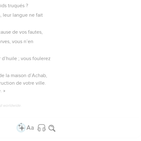
oids truqués ?
, leur langue ne fait
cause de vos fautes,
erves, vous n’en
 d’huile ; vous foulerez
 de la maison d’Achab,
uction de votre ville.
. »
ed worldwide.