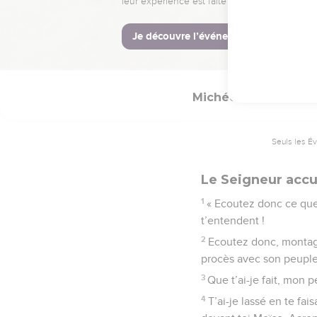
14
Dans ma colère et ma 
La Bible Du 
Michée
6
Seuls les É
Le Seigneur accu
1
« Ecoutez donc ce que 
t’entendent !
2
Ecoutez donc, montagn
procès avec son peuple, 
3
Que t’ai-je fait, mon 
4
T’ai-je lassé en te fai