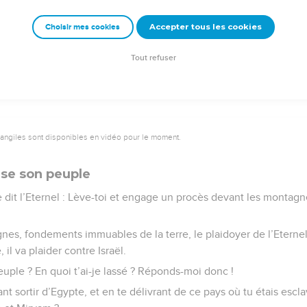
fureur, je ferai payer toutes les nations qui ne m’auront pas obé
Accepter tous les cookies
Choisir mes cookies
Semeur Copyright © 1992, 1999 by Biblica, Inc.® Used by permission. All rights reserv
Tout refuser
vangiles sont disponibles en vidéo pour le moment.
se son peuple
dit l’Eternel : Lève-toi et engage un procès devant les montagne
es, fondements immuables de la terre, le plaidoyer de l’Eternel.
il va plaider contre Israël.
peuple ? En quoi t’ai-je lassé ? Réponds-moi donc !
sant sortir d’Egypte, et en te délivrant de ce pays où tu étais esc