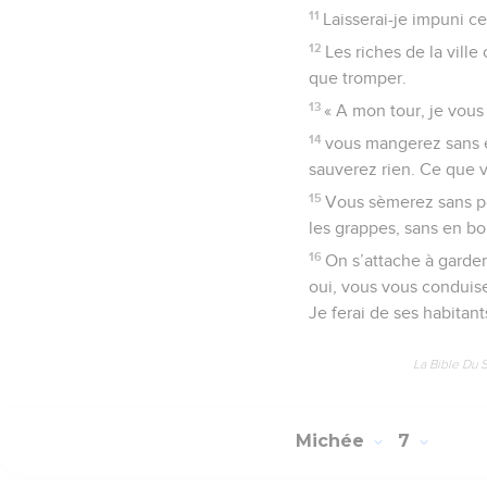
11
Laisserai-je impuni ce
12
Les riches de la vill
que tromper.
13
« A mon tour, je vous
14
vous mangerez sans êt
sauverez rien. Ce que vo
15
Vous sèmerez sans pou
les grappes, sans en boi
16
On s’attache à garder
oui, vous vous conduisez
Je ferai de ses habitan
La Bible Du 
Michée
7