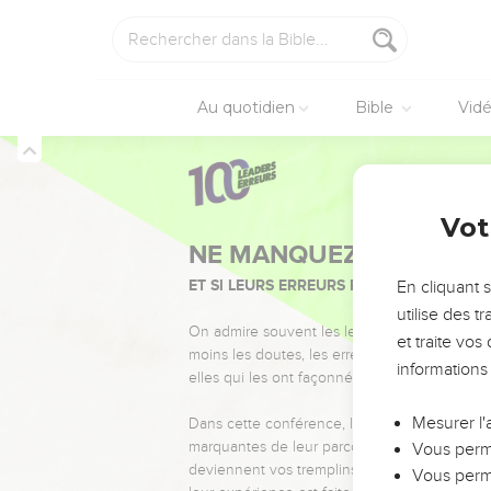
Les survivants d'
6
Le reste de Jacob ser
averses tombant sur l’h
7
Le reste de Jacob ser
Au quotidien
Bible
Vid
animaux des bois ou à un
déchire sans que perso
8
Ainsi ta main se lèver
Michée
5
Vot
Le Seigneur supp
9
« En ce jour-là, l’Eter
En cliquant 
tes chars.
utilise des 
10
Je ferai disparaître le
et traite vo
informations
11
Je ferai disparaître d
12
Je ferai disparaître d
Mesurer l'
prosterner devant les d
Vous perme
13
J’arracherai de chez t
Vous perme