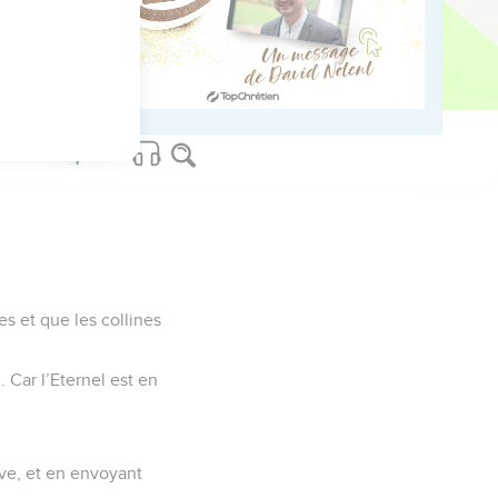
i.
ed worldwide.
s et que les collines
 Car l’Eternel est en
lave, et en envoyant