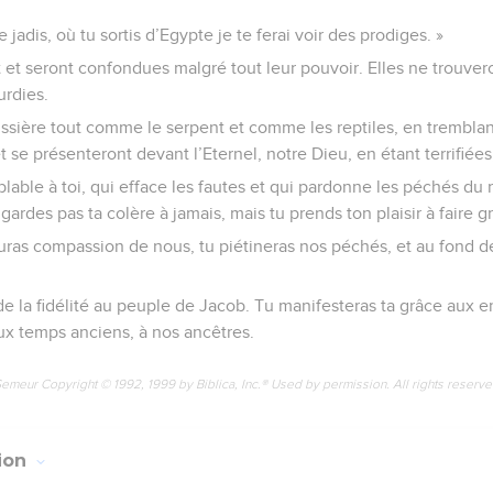
adis, où tu sortis d’Egypte je te ferai voir des prodiges. »
t et seront confondues malgré tout leur pouvoir. Elles ne trouver
urdies.
ussière tout comme le serpent et comme les reptiles, en tremblant
 se présenteront devant l’Eternel, notre Dieu, en étant terrifiées,
lable à toi, qui efface les fautes et qui pardonne les péchés du 
 gardes pas ta colère à jamais, mais tu prends ton plaisir à faire g
ras compassion de nous, tu piétineras nos péchés, et au fond de 
de la fidélité au peuple de Jacob. Tu manifesteras ta grâce aux 
ux temps anciens, à nos ancêtres.
Semeur Copyright © 1992, 1999 by Biblica, Inc.® Used by permission. All rights reserv
tion