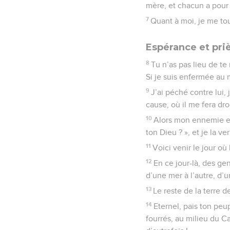
mère, et chacun a pour 
7
Quant à moi, je me to
Espérance et pri
8
Tu n’as pas lieu de te
Si je suis enfermée au 
9
J’ai péché contre lui,
cause, où il me fera droi
10
Alors mon ennemie en 
ton Dieu ? », et je la 
11
Voici venir le jour où 
12
En ce jour-là, des gen
d’une mer à l’autre, d’
13
Le reste de la terre 
14
Eternel, pais ton peup
fourrés, au milieu du C