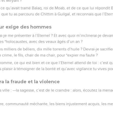
n et Miryam ?
ce qu’avait tramé Balaq, roi de Moab, et de ce que lui répondit Ba
ue tu as parcouru de Chittim à Guilgal, et reconnais que l’Eternel
eur exige des hommes
-je me présenter à l’Eternel ? Et avec quoi m’inclinerai-je devan
 des *holocaustes, avec des veaux âgés d’un an ?
es milliers de béliers, dix mille torrents d’huile ? Devrai-je sacrif
rime, le fils, chair de ma chair, pour *expier ma faute ?
homme, ce qui est bien et ce que l’Eternel attend de toi : c’est 
s plaisir à témoigner de la bonté et qu’avec vigilance tu vives po
a la fraude et la violence
la ville : —la sagesse, c’est de le craindre : alors, écoutez la me
ore, communauté méchante, les biens injustement acquis, les mes