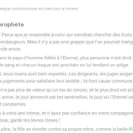
vangiles sont disponibles en vidéo pour le moment.
prophète
 Parce que je ressemble à celui qui viendrait chercher des fruits 
 vendangeurs. Mais il n’y a pas une grappe que l’on pourrait mang
ande envie.
dans le pays d’homme fidèle à l’Eternel, plus personne n’est droit
le sang et chacun traque son prochain en lui tendant un piège.
 leurs mains sont bien expertes. Les dirigeants, les juges exigen
 jugements pour satisfaire leur avidité ; ils font cause commune
n’a pas plus de valeur qu’un tas de ronces, et le plus droit est p
 arrive, le jour annoncé par tes sentinelles, le jour où l’Eternel va
nt consternés.
s à votre ami intime, et n’ayez pas confiance en votre compagn
bras, garde tes lèvres closes !
 père, la fille se révolte contre sa propre mère, comme la belle-fil