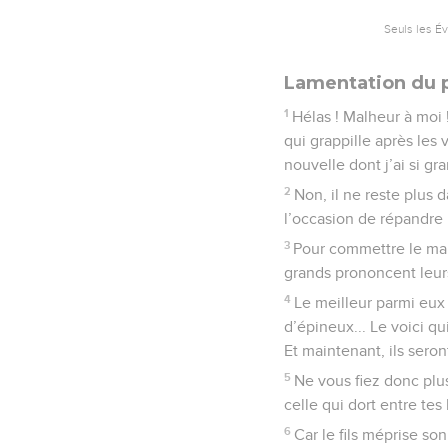
Seuls les É
Lamentation du 
1
Hélas ! Malheur à moi !
qui grappille après les
nouvelle dont j’ai si gr
2
Non, il ne reste plus 
l’occasion de répandre 
3
Pour commettre le mal,
grands prononcent leurs
4
Le meilleur parmi eux 
d’épineux... Le voici qui
Et maintenant, ils sero
5
Ne vous fiez donc plu
celle qui dort entre tes 
6
Car le fils méprise son