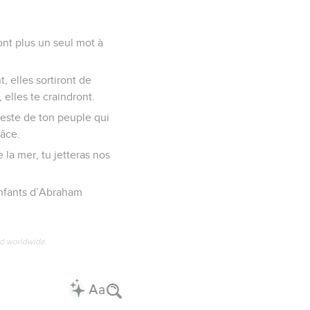
ont plus un seul mot à
, elles sortiront de
 elles te craindront.
reste de ton peuple qui
râce.
la mer, tu jetteras nos
enfants d’Abraham
ed worldwide.