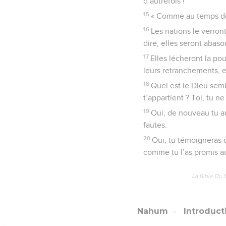
d’autrefois !
15
« Comme au temps de j
16
Les nations le verron
dire, elles seront abaso
17
Elles lécheront la po
leurs retranchements, et
18
Quel est le Dieu semb
t’appartient ? Toi, tu ne
19
Oui, de nouveau tu au
fautes.
20
Oui, tu témoigneras 
comme tu l’as promis a
La Bible Du 
Nahum
Introduc