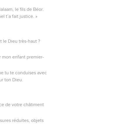
laam, le fils de Béor.
 t’a fait justice. »
t le Dieu très-haut ?
ier mon enfant premier-
que tu te conduises avec
ur ton Dieu.
nace de votre châtiment
ures réduites, objets