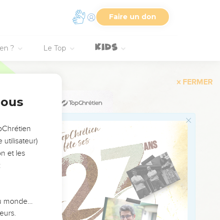
Faire un don
l’Eternel, ou aux
humains.
 un lion parmi les
ien ?
Le Top
 foule aux pieds et il
nous
on pays et j’anéantirai
opChrétien
utilisateur)
ses.
n et les
:
evins.
, et tu cesseras de te
 du monde…
eurs.