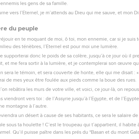
ennemis les gens de sa famille.
urne vers l’Eternel, je m’attends au Dieu qui me sauve, et mon D
ère du peuple
 réjouir en te moquant de moi, ô toi, mon ennemie, car si je suis 
milieu des ténèbres, l’Eternel est pour moi une lumière.
 je supporterai donc le poids de sa colère, jusqu’à ce jour où il 
t, et me fera sortir à la lumière, et je contemplerai son œuvre qui 
sera le témoin, et sera couverte de honte, elle qui me disait : «
verrai de mes yeux être foulée aux pieds comme la boue des rues.
l’on rebâtira les murs de votre ville, et voici, ce jour-là, on repou
s viendront vers toi : de l’Assyrie jusqu’à l’Egypte, et de l’Egypte
une montagne à l’autre.
deviendra un désert à cause de ses habitants, ce sera le salaire d
le sous ta houlette ! C’est le troupeau qui t’appartient, il habite à
armel. Qu’il puisse paître dans les prés du *Basan et du mont Ga