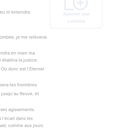
ieu m’entendra.
Ajouter une
Ajouter une
Ajouter une
Ajouter une
Ajouter une
Ajouter une
colonne
colonne
colonne
colonne
colonne
colonne
tombée, je me relèverai.
prendra en main ma
établira la justice.
 Où donc est l’Eternel
ssera tes frontières.
 jusqu’au fleuve, et
e ses agissements.
 l’écart dans les
laad, comme aux jours