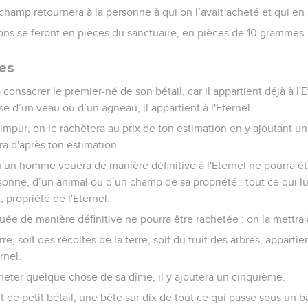
 champ retournera à la personne à qui on l’avait acheté et qui en a
ions se feront en pièces du sanctuaire, en pièces de 10 grammes.
es
consacrer le premier-né de son bétail, car il appartient déjà à l'
sse d’un veau ou d’un agneau, il appartient à l'Eternel.
l impur, on le rachètera au prix de ton estimation en y ajoutant un 
ra d'après ton estimation.
'un homme vouera de manière définitive à l'Eternel ne pourra êt
rsonne, d’un animal ou d’un champ de sa propriété ; tout ce qui 
t, propriété de l'Eternel.
e de manière définitive ne pourra être rachetée : on la mettra 
re, soit des récoltes de la terre, soit du fruit des arbres, appartien
rnel.
heter quelque chose de sa dîme, il y ajoutera un cinquième.
 de petit bétail, une bête sur dix de tout ce qui passe sous un b