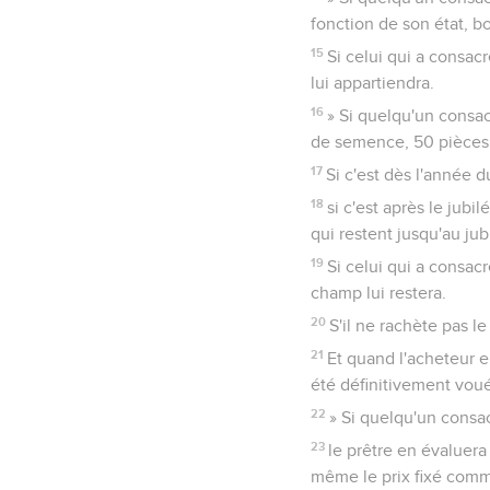
fonction de son état, bo
15
Si celui qui a consac
lui appartiendra.
16
» Si quelqu'un consac
de semence, 50 pièces d
17
Si c'est dès l'année d
18
si c'est après le jub
qui restent jusqu'au jub
19
Si celui qui a consac
champ lui restera.
20
S'il ne rachète pas l
21
Et quand l'acheteur e
été définitivement voué 
22
» Si quelqu'un consac
23
le prêtre en évaluera
même le prix fixé comme