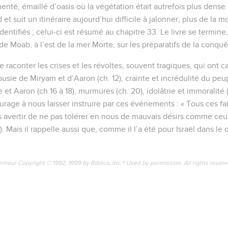
nté, émaillé d’oasis où la végétation était autrefois plus dense 
d et suit un itinéraire aujourd’hui difficile à jalonner, plus de la
identifiés ; celui-ci est résumé au chapitre 33. Le livre se termin
 de Moab, à l’est de la mer Morte, sur les préparatifs de la conq
 raconter les crises et les révoltes, souvent tragiques, qui ont ca
lousie de Miryam et d’Aaron (ch. 12), crainte et incrédulité du peupl
 et Aaron (ch.16 à 18), murmures (ch. 20), idolâtrie et immoralité
age à nous laisser instruire par ces événements : « Tous ces fa
avertir de ne pas tolérer en nous de mauvais désirs comme ceux
. Mais il rappelle aussi que, comme il l’a été pour Israël dans le 
emeur Copyright © 1992, 1999 by Biblica, Inc.® Used by permission. All rights reser