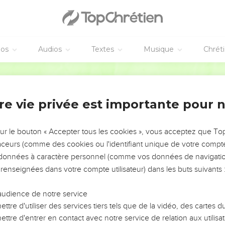
survivront seront frappés de dépérissement pour leurs fautes dan
ssi frappés de dépérissement pour les fautes de leurs ancêtres.
ra de son alliance
éos
Audios
Textes
Musique
Chrét
r faute et celle de leurs ancêtres, l’infidélité dont ils auront fait
Segond 21
ont opposée.
fautes que moi aussi je leur résisterai et les conduirai dans le p
re vie privée est importante pour 
cis s'humiliera et ils paieront la dette de leur faute.
 mon alliance avec Jacob, je me souviendrai de mon alliance av
sur le bouton « Accepter tous les cookies », vous acceptez que T
et je me souviendrai du pays.
traceurs (comme des cookies ou l'identifiant unique de votre compte 
né par eux et compensera ses sabbats durant la période où il res
s données à caractère personnel (comme vos données de navigatio
ette de leur faute, parce qu'ils auront méprisé mes règles et qu’il
 renseignées dans votre compte utilisateur) dans les buts suivants 
criptions.
seront dans le pays de leurs ennemis, je ne les rejetterai pas et j
audience de notre service
int de les exterminer, au point de rompre mon alliance avec eux, 
ttre d'utiliser des services tiers tels que de la vidéo, des cartes
ttre d'entrer en contact avec notre service de relation aux utilisat