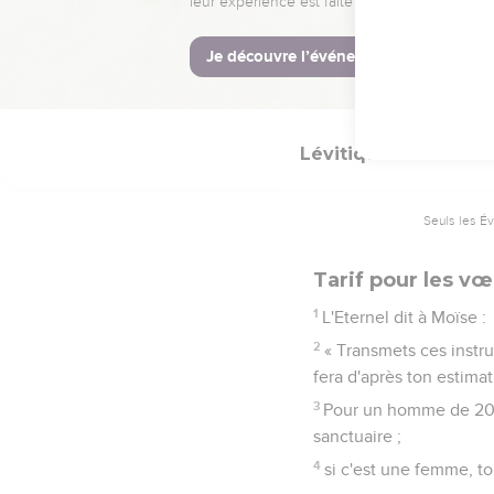
Je me souviendrai en 
nations pour être leur Di
46
Telles sont les prescri
l’intermédiaire de Moïse
Lévitique
27
Seuls les É
Tarif pour les v
1
L'Eternel dit à Moïse :
2
« Transmets ces instru
fera d'après ton estimat
3
Pour un homme de 20 à
sanctuaire ;
4
si c'est une femme, t