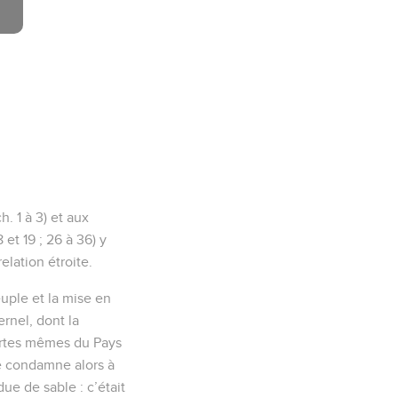
h. 1 à 3) et aux
 et 19 ; 26 à 36) y
relation étroite.
uple et la mise en
ernel, dont la
portes mêmes du Pays
 le condamne alors à
ue de sable : c’était