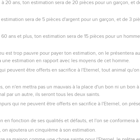
à 20 ans, ton estimation sera de 20 pièces pour un garçon, et d
 estimation sera de 5 pièces d'argent pour un garçon, et de 3 pi
60 ans et plus, ton estimation sera de 15 pièces pour un homme,
 vœu est trop pauvre pour payer ton estimation, on le présentera au
era une estimation en rapport avec les moyens de cet homme.
 qui peuvent être offerts en sacrifice à l'Eternel, tout animal qu'o
, on n'en mettra pas un mauvais à la place d'un bon ni un bon à 
al par un autre, ils seront tous les deux saints.
impurs qui ne peuvent être offerts en sacrifice à l'Eternel, on prés
on en fonction de ses qualités et défauts, et l'on se conformera à 
r, on ajoutera un cinquième à son estimation.
re sa maison comme une chose sainte pour l'Eternel, le prêtre en