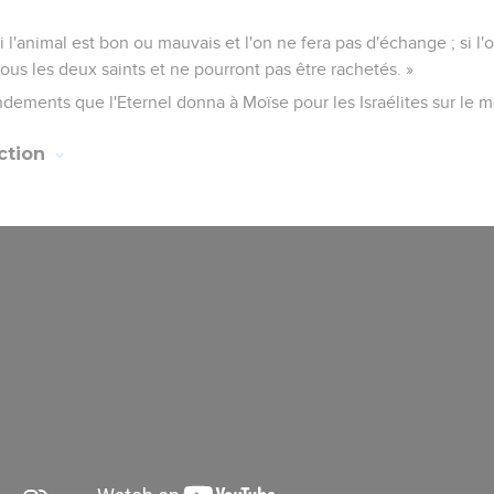
 l'animal est bon ou mauvais et l'on ne fera pas d'échange ; si l
 tous les deux saints et ne pourront pas être rachetés. »
ements que l'Eternel donna à Moïse pour les Israélites sur le m
ction