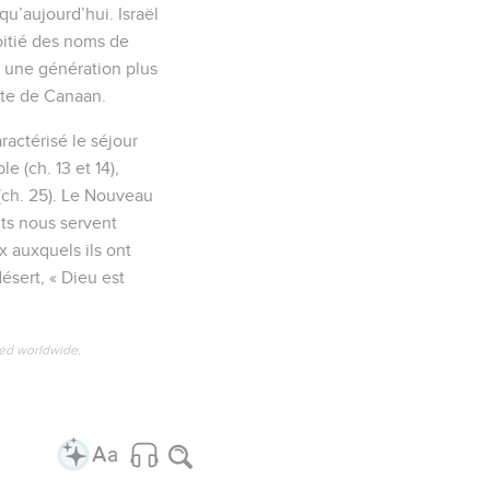
qu’aujourd’hui. Israël
 moitié des noms de
e, une génération plus
uête de Canaan.
ractérisé le séjour
e (ch. 13 et 14),
 (ch. 25). Le Nouveau
its nous servent
 auxquels ils ont
désert, « Dieu est
ved worldwide.