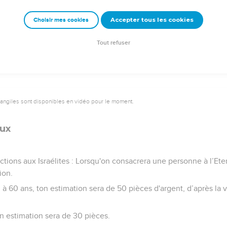
leur faveur de l'ancienne alliance, par laquelle je les ai fait sor
eu. Je suis l'Eternel. »
Accepter tous les cookies
Choisir mes cookies
ptions, les règles et les lois que l'Eternel établit entre lui et les I
 sur le mont Sinaï.
Tout refuser
vangiles sont disponibles en vidéo pour le moment.
œux
ctions aux Israélites : Lorsqu'on consacrera une personne à l’Ete
ion.
 60 ans, ton estimation sera de 50 pièces d'argent, d’après la v
on estimation sera de 30 pièces.