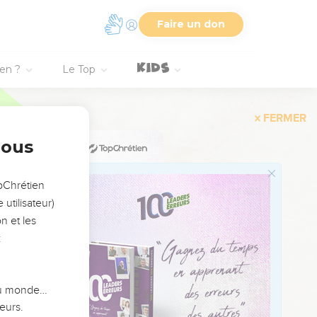
s les pays de leurs
Faire un don
ien ?
Le Top
 preuve envers moi et la
ays de leurs ennemis.
nous
ec Isaac et de mon
opChrétien
utilisateur)
tera dévasté loin
n et les
s auront montré du
:
e ne montrerai pas du
car je suis l'Eternel,
 du monde…
eurs.