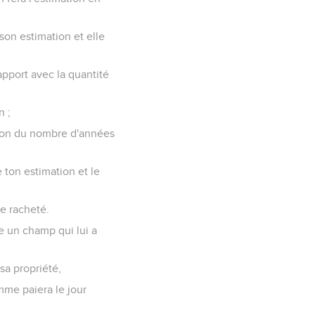
 son estimation et elle
apport avec la quantité
n ;
ction du nombre d'années
 ton estimation et le
re racheté.
e un champ qui lui a
 sa propriété,
omme paiera le jour