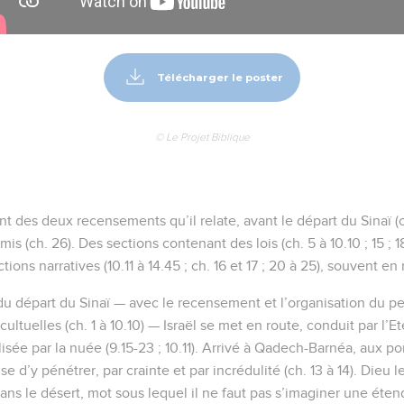
Télécharger le poster
© Le Projet Biblique
ent des deux recensements qu’il relate, avant le départ du Sinaï (c
is (ch. 26). Des sections contenant des lois (ch. 5 à 10.10 ; 15 ; 18
ions narratives (10.11 à 14.45 ; ch. 16 et 17 ; 20 à 25), souvent en 
 du départ du Sinaï — avec le recensement et l’organisation du pe
cultuelles (ch. 1 à 10.10) — Israël se met en route, conduit par l’Et
isée par la nuée (9.15-23 ; 10.11). Arrivé à Qadech-Barnéa, aux 
se d’y pénétrer, par crainte et par incrédulité (ch. 13 à 14). Dieu
ns le désert, mot sous lequel il ne faut pas s’imaginer une étend