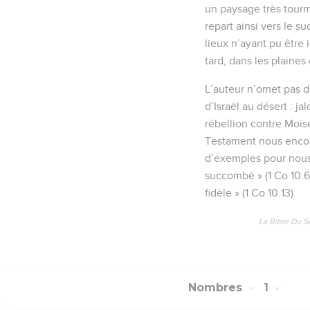
un paysage très tourme
repart ainsi vers le su
lieux n’ayant pu être 
tard, dans les plaines
L’auteur n’omet pas de
d’Israël au désert : ja
rébellion contre Moïse
Testament nous encour
d’exemples pour nous 
succombé » (1 Co 10.6)
fidèle » (1 Co 10.13).
La Bible Du S
Nombres
1