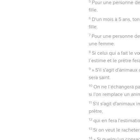
5
Pour une personne de 
fille.
6
D'un mois à 5 ans, ton
fille.
7
Pour une personne de 
une femme.
8
Si celui qui a fait le
l’estime et le prêtre f
9
» S'il s'agit d'animaux
sera saint.
10
On ne l’échangera pas
si l'on remplace un anim
11
S'il s'agit d'animaux 
prêtre,
12
qui en fera l'estimati
13
Si on veut le rachete
14
» Si quelqu'un consac