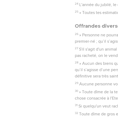
24
L'année du jubilé, le
25
» Toutes tes estimat
Offrandes divers
26
» Personne ne pourra 
premier-né ; qu’il s’agi
27
S'il s'agit d'un anima
pas racheté, on le vend
28
» Aucun des biens qu
qu’il s’agisse d’une pe
définitive sera très sain
29
Aucune personne voué
30
» Toute dîme de la ter
chose consacrée à l'Ete
31
Si quelqu'un veut rac
32
Toute dîme de gros et