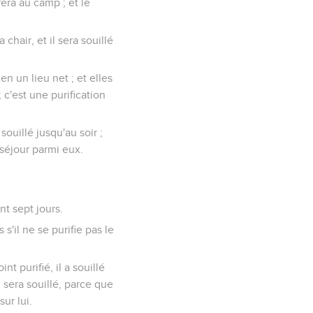
rera au camp ; et le
 chair, et il sera souillé
n un lieu net ; et elles
 c'est une purification
ouillé jusqu'au soir ;
 séjour parmi eux.
t sept jours.
 s'il ne se purifie pas le
 purifié, il a souillé
l sera souillé, parce que
ur lui.