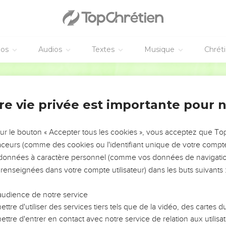
 verge. Ainsi il y eut douze verges. Or la verge d'Aaron fut mise
es devant l'Eternel au Tabernacle du Témoignage.
endemain, que Moïse étant entré au Tabernacle du Témoignage, voic
éos
Audios
Textes
Musique
Chrét
son de Lévi, et elle avait jeté des fleurs, produit des boutons, et
e devant l'Eternel toutes les verges, et les porta à tous les enfant
Martin
un leurs verges.
oïse : Reporte la verge d'Aaron devant le Témoignage, pour être
re vie privée est importante pour 
 ; et tu feras cesser leurs murmures de devant moi, et ainsi ils n
ernel lui avait commandé ; il fit ainsi.
sur le bouton « Accepter tous les cookies », vous acceptez que T
ël parlèrent à Moïse, en disant : Voici, nous défaillons, nous som
traceurs (comme des cookies ou l'identifiant unique de votre compte 
s données à caractère personnel (comme vos données de navigatio
 du pavillon de l'Eternel, mourra ; serons-nous tous entièreme
 renseignées dans votre compte utilisateur) dans les buts suivants 
audience de notre service
ttre d'utiliser des services tiers tels que de la vidéo, des cartes
ttre d'entrer en contact avec notre service de relation aux utilisat