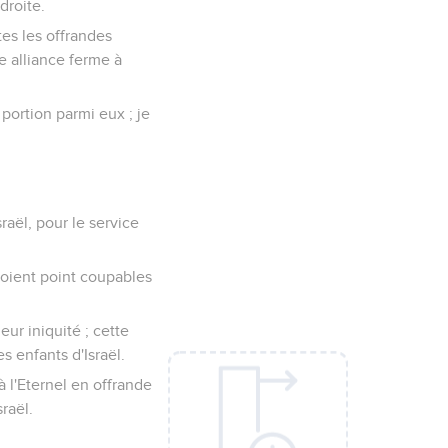
droite.
utes les offrandes
ne alliance ferme à
 portion parmi eux ; je
raël, pour le service
 soient point coupables
eur iniquité ; cette
s enfants d'Israël.
 à l'Eternel en offrande
sraël.