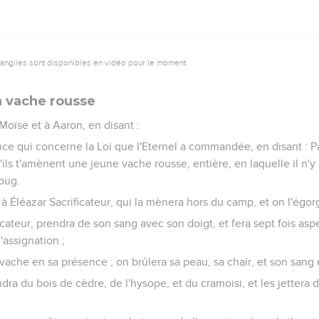
vangiles sont disponibles en vidéo pour le moment.
a vache rousse
 Moïse et à Aaron, en disant :
nce qui concerne la Loi que l'Eternel a commandée, en disant : P
 qu'ils t'amènent une jeune vache rousse, entière, en laquelle il n'y a
joug.
à Éléazar Sacrificateur, qui la mènera hors du camp, et on l'égo
icateur, prendra de son sang avec son doigt, et fera sept fois asp
assignation ;
 vache en sa présence ; on brûlera sa peau, sa chair, et son sang e
ndra du bois de cèdre, de l'hysope, et du cramoisi, et les jettera 