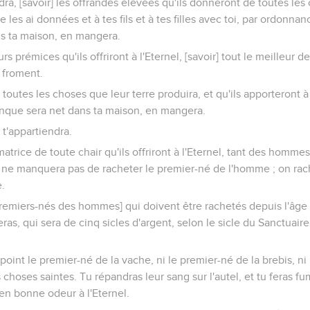
dra, [savoir] les offrandes élevées qu'ils donneront de toutes le
te les ai données et à tes fils et à tes filles avec toi, par ordonna
s ta maison, en mangera.
rs prémices qu'ils offriront à l'Eternel, [savoir] tout le meilleur de 
 froment.
 toutes les choses que leur terre produira, et qu'ils apporteront à 
onque sera net dans ta maison, en mangera.
l t'appartiendra.
matrice de toute chair qu'ils offriront à l'Eternel, tant des homme
n ne manquera pas de racheter le premier-né de l'homme ; on rach
.
premiers-nés des hommes] qui doivent être rachetés depuis l'âge
eras, qui sera de cinq sicles d'argent, selon le sicle du Sanctuaire,
point le premier-né de la vache, ni le premier-né de la brebis, ni
 choses saintes. Tu répandras leur sang sur l'autel, et tu feras fum
u en bonne odeur à l'Eternel.