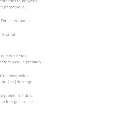
s offrandes tournoyées
nce perpétuelle ;
l'huile, et tout le
l'Eternel
s que des bêtes,
ètera aussi le premier-
 d'un mois, selon
 qui [est] de vingt
 le premier-né de la
er leur graisse ; c'est