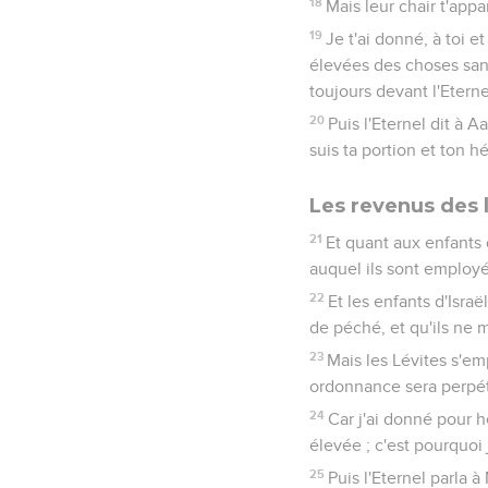
18
Mais leur chair t'app
19
Je t'ai donné, à toi et
élevées des choses sanct
toujours devant l'Eternel
20
Puis l'Eternel dit à A
suis ta portion et ton h
Les revenus des 
21
Et quant aux enfants d
auquel ils sont employé
22
Et les enfants d'Isra
de péché, et qu'ils ne 
23
Mais les Lévites s'emp
ordonnance sera perpétu
24
Car j'ai donné pour hé
élevée ; c'est pourquoi j
25
Puis l'Eternel parla à