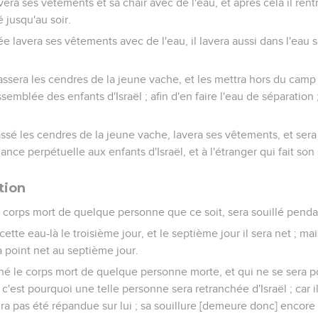
avera ses vêtements et sa chair avec de l'eau, et après cela il rent
é jusqu'au soir.
lée lavera ses vêtements avec de l'eau, il lavera aussi dans l'eau sa
sera les cendres de la jeune vache, et les mettra hors du camp e
semblée des enfants d'Israël ; afin d'en faire l'eau de séparation ;
assé les cendres de la jeune vache, lavera ses vêtements, et sera s
nce perpétuelle aux enfants d'Israël, et à l'étranger qui fait son
ation
 corps mort de quelque personne que ce soit, sera souillé pendan
 cette eau-là le troisième jour, et le septième jour il sera net ; mais
ra point net au septième jour.
 le corps mort de quelque personne morte, et qui ne se sera point
; c'est pourquoi une telle personne sera retranchée d'Israël ; car i
ra pas été répandue sur lui ; sa souillure [demeure donc] encore s