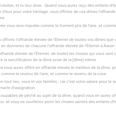
 Lévites, et tu leur diras : Quand vous aurez reçu des enfants d'I
 d'eux pour votre héritage, vous offrirez de ces dîmes l'offrande 
îme.
evée vous sera imputée comme le froment pris de l'aire, et comm
 offrirez l'offrande élevée de l'Eternel de toutes vos dîmes que
us en donnerez de chacune l'offrande élevée de l'Eternel à Aaron S
'offrande élevée de l'Eternel, de toutes les choses qui vous sont 
re la sanctification de la dîme prise de la [dîme] même.
and vous aurez offert en offrande élevée le meilleur de la dîme, pr
s comme le revenu de l'aire, et comme le revenu de la cuve.
 tout lieu, vous et vos familles ; car c'est votre salaire pour le 
nacle d'assignation.
coupables de péché au sujet de la dîme, quand vous en aurez of
eur, et vous ne souillerez point les choses saintes des enfants d'I