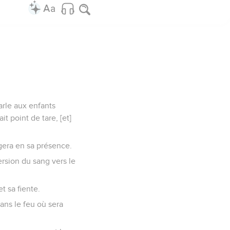
arle aux enfants
it point de tare, [et]
rgera en sa présence.
ersion du sang vers le
t sa fiente.
dans le feu où sera