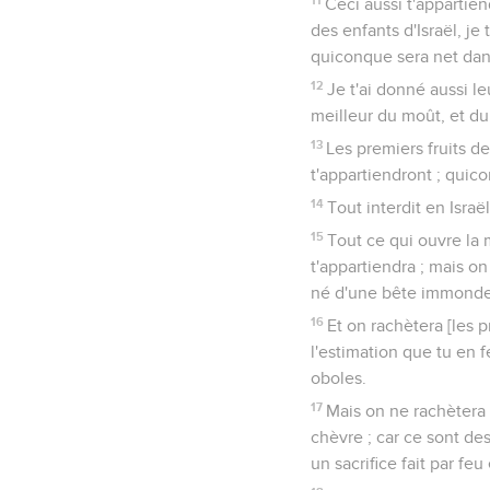
Ceci aussi t'appartien
des enfants d'Israël, je 
quiconque sera net dan
12
Je t'ai donné aussi leu
meilleur du moût, et du
13
Les premiers fruits de
t'appartiendront ; quic
14
Tout interdit en Israë
15
Tout ce qui ouvre la 
t'appartiendra ; mais o
né d'une bête immonde
16
Et on rachètera [les 
l'estimation que tu en f
oboles.
17
Mais on ne rachètera 
chèvre ; car ce sont des
un sacrifice fait par fe