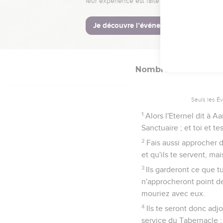
Le rôle des prêtr
Nombres
18
Seuls les É
1
Alors l'Eternel dit à Aa
Sanctuaire ; et toi et te
2
Fais aussi approcher de
et qu'ils te servent, ma
3
Ils garderont ce que tu
n'approcheront point de
mouriez avec eux.
4
Ils te seront donc adjo
service du Tabernacle ;