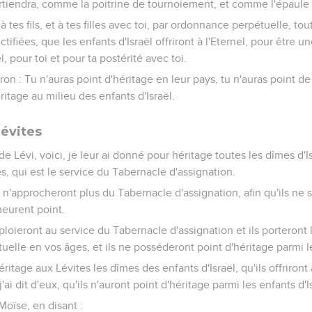
artiendra, comme la poitrine de tournoiement, et comme l'épaule 
 à tes fils, et à tes filles avec toi, par ordonnance perpétuelle, to
ifiées, que les enfants d'Israël offriront à l'Eternel, pour être u
, pour toi et pour ta postérité avec toi.
aron : Tu n'auras point d'héritage en leur pays, tu n'auras point de
éritage au milieu des enfants d'Israël.
lévites
e Lévi, voici, je leur ai donné pour héritage toutes les dîmes d'Is
s, qui est le service du Tabernacle d'assignation.
ël n'approcheront plus du Tabernacle d'assignation, afin qu'ils ne
meurent point.
loieront au service du Tabernacle d'assignation et ils porteront l
elle en vos âges, et ils ne posséderont point d'héritage parmi le
ritage aux Lévites les dîmes des enfants d'Israël, qu'ils offriront
'ai dit d'eux, qu'ils n'auront point d'héritage parmi les enfants d'I
 Moïse, en disant :