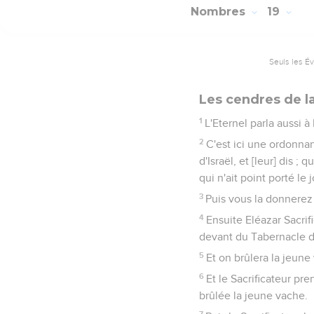
Nombres
19
Seuls les É
Les cendres de l
1
L'Eternel parla aussi à
2
C'est ici une ordonna
d'Israël, et [leur] dis ;
qui n'ait point porté le 
3
Puis vous la donnerez 
4
Ensuite Eléazar Sacrif
devant du Tabernacle d'
5
Et on brûlera la jeune
6
Et le Sacrificateur pre
brûlée la jeune vache.
7