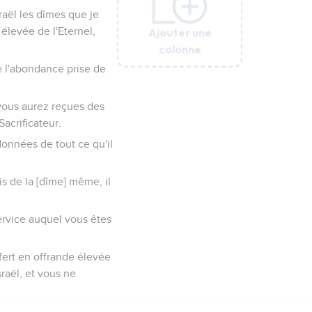
sraël les dîmes que je
Ajouter une
Ajouter une
Ajouter une
Ajouter une
Ajouter une
élevée de l'Eternel,
colonne
colonne
colonne
colonne
colonne
e l'abondance prise de
 vous aurez reçues des
acrificateur.
données de tout ce qu'il
is de la [dîme] même, il
service auquel vous êtes
fert en offrande élevée
sraël, et vous ne