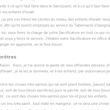
 à ce qu'il faut faire dans le Sanctuaire, et à ce qu'il faut faire à 
r les enfants d'Israël.
 j'ai pris vos frères les Lévites du milieu des enfants d'Israël, l
el, afin qu'ils soient employés au service du Tabernacle d'assigna
ec toi, vous ferez la charge de votre Sacrificature en tout ce qui c
et vous y ferez le service. J'établis votre Sacrificature en office d
anger en approche, on le fera mourir.
prêtres
 Aaron : Voici, je t'ai donné la garde de mes offrandes élevées, d
d'Israël ; je te les ai données, et à tes enfants, par ordonnance 
ntre les choses très-saintes qui ne sont point brûlées, [savoir] to
x, soit de tous [leurs sacrifices] pour le péché, soit de tous [leurs
ont ; ce sont des choses très-saintes pour toi et pour tes enfants.
un lieu très-saint ; tout mâle en mangera ; ce te sera une chose 