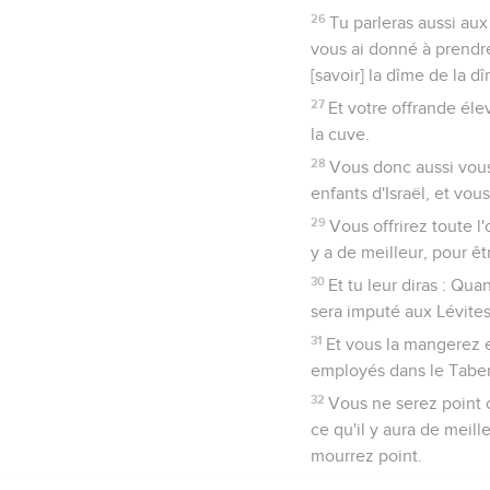
26
Tu parleras aussi aux
vous ai donné à prendre
[savoir] la dîme de la d
27
Et votre offrande él
la cuve.
28
Vous donc aussi vous
enfants d'Israël, et vo
29
Vous offrirez toute l
y a de meilleur, pour êt
30
Et tu leur diras : Qu
sera imputé aux Lévite
31
Et vous la mangerez en
employés dans le Taber
32
Vous ne serez point 
ce qu'il y aura de meill
mourrez point.