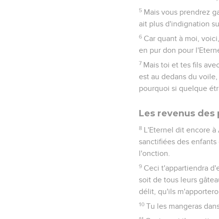
5
Mais vous prendrez garde
ait plus d'indignation su
6
Car quant à moi, voici,
en pur don pour l'Etern
7
Mais toi et tes fils av
est au dedans du voile, 
pourquoi si quelque étr
Les revenus des 
8
L'Eternel dit encore à
sanctifiées des enfants 
l'onction.
9
Ceci t'appartiendra d'e
soit de tous leurs gâteau
délit, qu'ils m'apporter
10
Tu les mangeras dans 
11