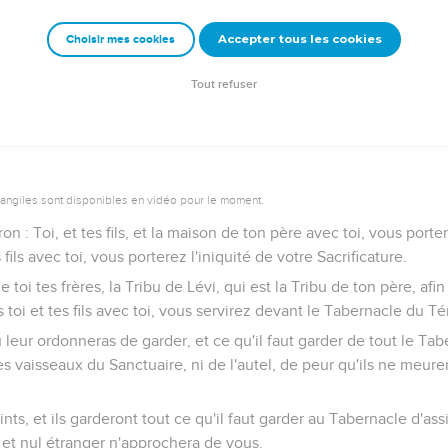
Accepter tous les cookies
Choisir mes cookies
es et des lévites
Tout refuser
vangiles sont disponibles en vidéo pour le moment.
ron : Toi, et tes fils, et la maison de ton père avec toi, vous porte
s fils avec toi, vous porterez l'iniquité de votre Sacrificature.
 toi tes frères, la Tribu de Lévi, qui est la Tribu de ton père, afin 
is toi et tes fils avec toi, vous servirez devant le Tabernacle du 
 leur ordonneras de garder, et ce qu'il faut garder de tout le Tab
s vaisseaux du Sanctuaire, ni de l'autel, de peur qu'ils ne meure
ints, et ils garderont tout ce qu'il faut garder au Tabernacle d'ass
 et nul étranger n'approchera de vous.