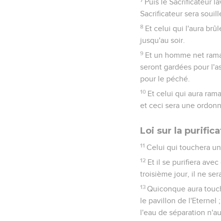
Puis le Sacrificateur l
Sacrificateur sera souill
8
Et celui qui l'aura brû
jusqu'au soir.
9
Et un homme net ramas
seront gardées pour l'as
pour le péché.
10
Et celui qui aura ram
et ceci sera une ordonna
Loi sur la purific
11
Celui qui touchera un
12
Et il se purifiera avec
troisième jour, il ne se
13
Quiconque aura touché
le pavillon de l'Eternel 
l'eau de séparation n'au