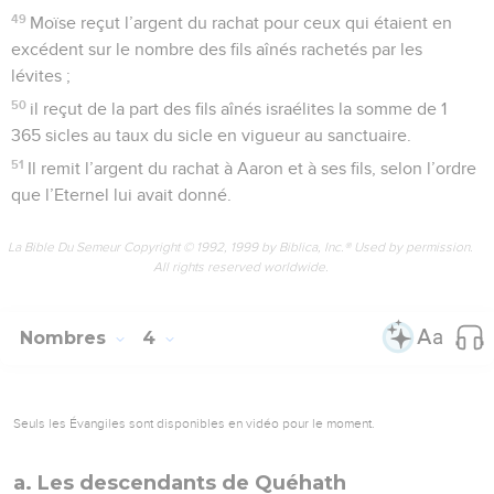
49
Moïse reçut l’argent du rachat pour ceux qui étaient en
excédent sur le nombre des fils aînés rachetés par les
lévites ;
50
il reçut de la part des fils aînés israélites la somme de 1
365 sicles au taux du sicle en vigueur au sanctuaire.
51
Il remit l’argent du rachat à Aaron et à ses fils, selon l’ordre
que l’Eternel lui avait donné.
La Bible Du Semeur Copyright © 1992, 1999 by Biblica, Inc.® Used by permission.
All rights reserved worldwide.
Nombres
4
Seuls les Évangiles sont disponibles en vidéo pour le moment.
a. Les descendants de Quéhath