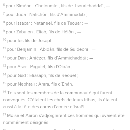
6
pour Siméon : Cheloumiel, fils de Tsourichaddaï ; —
7
pour Juda : Nahchôn, fils d’Amminadab ; —
8
pour Issacar : Netaneel, fils de Tsouar ; —
9
pour Zabulon : Eliab, fils de Hélôn ; —
10
pour les fils de Joseph : —
11
pour Benjamin : Abidân, fils de Guideoni ; —
12
pour Dan : Ahiézer, fils d’Ammichaddaï ; —
13
pour Aser : Paguiel, fils d’Okrân ; —
14
pour Gad : Eliasaph, fils de Reouel ; —
15
pour Nephtali : Ahira, fils d’Enân.
16
Tels sont les membres de la communauté qui furent
convoqués. C’étaient les chefs de leurs tribus, ils étaient
aussi à la tête des corps d’armée d’Israël.
17
Moïse et Aaron s’adjoignirent ces hommes qui avaient été
nommément désignés
18