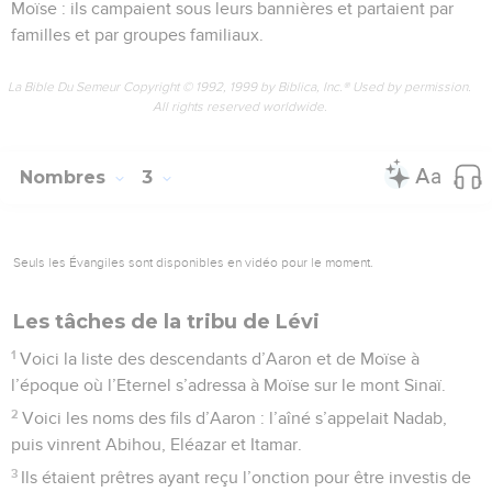
Moïse : ils campaient sous leurs bannières et partaient par
familles et par groupes familiaux.
La Bible Du Semeur Copyright © 1992, 1999 by Biblica, Inc.® Used by permission.
All rights reserved worldwide.
Nombres
3
Seuls les Évangiles sont disponibles en vidéo pour le moment.
Les tâches de la tribu de Lévi
1
Voici la liste des descendants d’Aaron et de Moïse à
l’époque où l’Eternel s’adressa à Moïse sur le mont Sinaï.
2
Voici les noms des fils d’Aaron : l’aîné s’appelait Nadab,
puis vinrent Abihou, Eléazar et Itamar.
3
Ils étaient prêtres ayant reçu l’onction pour être investis de