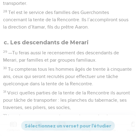
transporter.
28
Tel est le service des familles des Guerchonites
concernant la tente de la Rencontre. Ils l’accompliront sous
la direction d’Itamar, fils du prêtre Aaron.
c. Les descendants de Merari
29
—Tu feras aussi le recensement des descendants de
Merari, par familles et par groupes familiaux.
30
Tu compteras tous les hommes âgés de trente à cinquante
ans, ceux qui seront recrutés pour effectuer une tâche
quelconque dans la tente de la Rencontre.
31
Voici quelles parties de la tente de la Rencontre ils auront
pour tâche de transporter : les planches du tabernacle, ses
traverses, ses piliers, ses socles,
32
les piliers qui entourent le parvis, leurs socles, leurs
piquets, leurs cordages, ainsi que tous les outils nécessaires
Contenus
Versions
Commentaires
Strong
Dictionnaire
à leur montage. Vous attribuerez à chacun nominativement