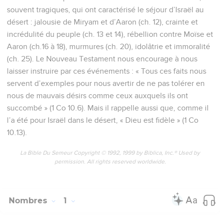
souvent tragiques, qui ont caractérisé le séjour d’Israël au
désert : jalousie de Miryam et d’Aaron (ch. 12), crainte et
incrédulité du peuple (ch. 13 et 14), rébellion contre Moïse et
Aaron (ch.16 à 18), murmures (ch. 20), idolâtrie et immoralité
(ch. 25). Le Nouveau Testament nous encourage à nous
laisser instruire par ces événements : « Tous ces faits nous
servent d’exemples pour nous avertir de ne pas tolérer en
nous de mauvais désirs comme ceux auxquels ils ont
succombé » (1 Co 10.6). Mais il rappelle aussi que, comme il
l’a été pour Israël dans le désert, « Dieu est fidèle » (1 Co
10.13).
La Bible Du Semeur Copyright © 1992, 1999 by Biblica, Inc.® Used by
permission. All rights reserved worldwide.
Nombres
1