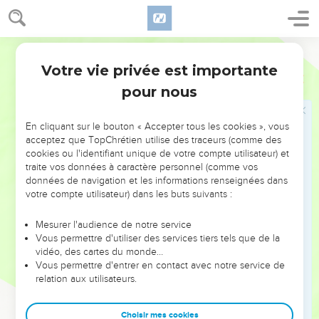
homme, animal ou champ de son *patrimoine — ne pourra se
vendre ou se racheter : car tout ce qui a été voué est très
saint et appartient à l’Eternel.
Semeur
29
Si une personne a été vouée à l’Eternel, elle ne pourra pas
Votre vie privée est importante
Lévitique
27
être rachetée ; elle sera mise à mort.
pour nous
30
Toute dîme prélevée sur les produits de la terre et sur les
fruits des arbres appartient à l’Eternel : c’est une chose
En cliquant sur le bouton « Accepter tous les cookies », vous
sacrée qui est à lui.
acceptez que TopChrétien utilise des traceurs (comme des
31
Si quelqu’un tient à racheter une partie de sa dîme, il en
cookies ou l'identifiant unique de votre compte utilisateur) et
traite vos données à caractère personnel (comme vos
majorera le prix d’un cinquième de sa valeur.
données de navigation et les informations renseignées dans
32
Toute dîme de gros et de menu bétail, c’est-à-dire chaque
votre compte utilisateur) dans les buts suivants :
dixième bête qui passe sous la houlette, sera consacrée à
l’Eternel.
Mesurer l'audience de notre service
Vous permettre d'utiliser des services tiers tels que de la
33
Le propriétaire ne choisira pas entre ceux qui sont bons et
vidéo, des cartes du monde…
ceux qui sont mauvais, et on ne fera pas d’échange ; si on
Vous permettre d'entrer en contact avec notre service de
relation aux utilisateurs.
procède quand même à un échange, les deux bêtes, celle
qui est remplacée et celle qui la remplace, seront tenues
pour sacrées et ne pourront pas être rachetées.
Choisir mes cookies