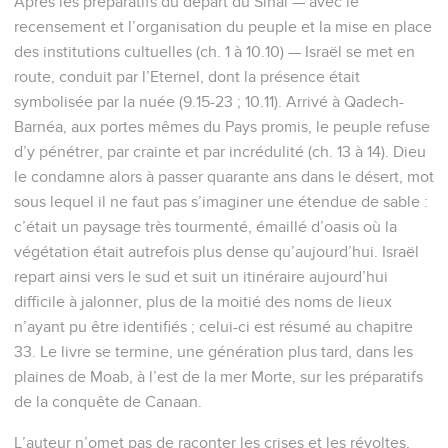
Après les préparatifs du départ du Sinaï — avec le
recensement et l’organisation du peuple et la mise en place
des institutions cultuelles (ch. 1 à 10.10) — Israël se met en
route, conduit par l’Eternel, dont la présence était
symbolisée par la nuée (9.15-23 ; 10.11). Arrivé à Qadech-
Barnéa, aux portes mêmes du Pays promis, le peuple refuse
d’y pénétrer, par crainte et par incrédulité (ch. 13 à 14). Dieu
le condamne alors à passer quarante ans dans le désert, mot
sous lequel il ne faut pas s’imaginer une étendue de sable :
c’était un paysage très tourmenté, émaillé d’oasis où la
végétation était autrefois plus dense qu’aujourd’hui. Israël
repart ainsi vers le sud et suit un itinéraire aujourd’hui
difficile à jalonner, plus de la moitié des noms de lieux
n’ayant pu être identifiés ; celui-ci est résumé au chapitre
33. Le livre se termine, une génération plus tard, dans les
plaines de Moab, à l’est de la mer Morte, sur les préparatifs
de la conquête de Canaan.
L’auteur n’omet pas de raconter les crises et les révoltes,