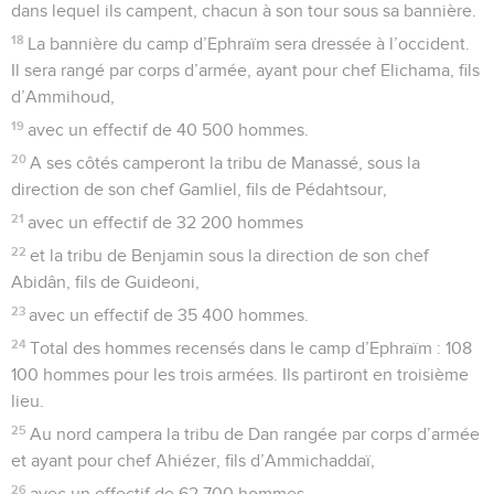
dans lequel ils campent, chacun à son tour sous sa bannière.
18
La bannière du camp d’Ephraïm sera dressée à l’occident.
Il sera rangé par corps d’armée, ayant pour chef Elichama, fils
d’Ammihoud,
19
avec un effectif de 40 500 hommes.
20
A ses côtés camperont la tribu de Manassé, sous la
direction de son chef Gamliel, fils de Pédahtsour,
21
avec un effectif de 32 200 hommes
22
et la tribu de Benjamin sous la direction de son chef
Abidân, fils de Guideoni,
23
avec un effectif de 35 400 hommes.
24
Total des hommes recensés dans le camp d’Ephraïm : 108
100 hommes pour les trois armées. Ils partiront en troisième
lieu.
25
Au nord campera la tribu de Dan rangée par corps d’armée
et ayant pour chef Ahiézer, fils d’Ammichaddaï,
26
avec un effectif de 62 700 hommes.