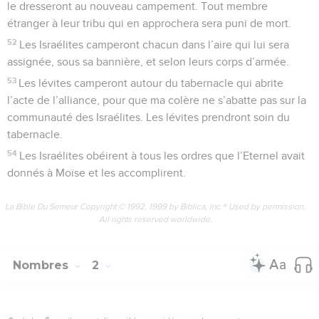
le dresseront au nouveau campement. Tout membre
étranger à leur tribu qui en approchera sera puni de mort.
52
Les Israélites camperont chacun dans l’aire qui lui sera
assignée, sous sa bannière, et selon leurs corps d’armée.
53
Les lévites camperont autour du tabernacle qui abrite
l’acte de l’alliance, pour que ma colère ne s’abatte pas sur la
communauté des Israélites. Les lévites prendront soin du
tabernacle.
54
Les Israélites obéirent à tous les ordres que l’Eternel avait
donnés à Moïse et les accomplirent.
La Bible Du Semeur Copyright © 1992, 1999 by Biblica, Inc.® Used by permission.
All rights reserved worldwide.
Nombres
2