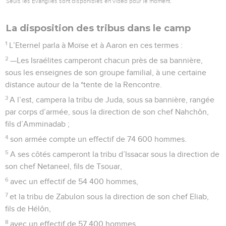
Seuls les Évangiles sont disponibles en vidéo pour le moment.
La disposition des tribus dans le camp
1
L’Eternel parla à Moïse et à Aaron en ces termes :
2
—Les Israélites camperont chacun près de sa bannière,
sous les enseignes de son groupe familial, à une certaine
distance autour de la *tente de la Rencontre.
3
A l’est, campera la tribu de Juda, sous sa bannière, rangée
par corps d’armée, sous la direction de son chef Nahchôn,
fils d’Amminadab ;
4
son armée compte un effectif de 74 600 hommes.
5
A ses côtés camperont la tribu d’Issacar sous la direction de
son chef Netaneel, fils de Tsouar,
6
avec un effectif de 54 400 hommes,
7
et la tribu de Zabulon sous la direction de son chef Eliab,
fils de Hélôn,
8
avec un effectif de 57 400 hommes.