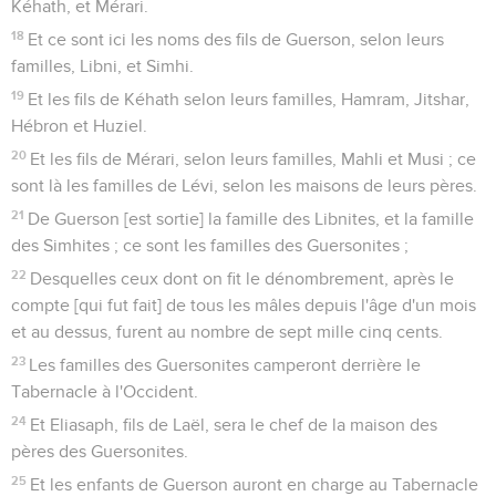
Kéhath, et Mérari.
18
Et ce sont ici les noms des fils de Guerson, selon leurs
familles, Libni, et Simhi.
19
Et les fils de Kéhath selon leurs familles, Hamram, Jitshar,
Hébron et Huziel.
20
Et les fils de Mérari, selon leurs familles, Mahli et Musi ; ce
sont là les familles de Lévi, selon les maisons de leurs pères.
21
De Guerson [est sortie] la famille des Libnites, et la famille
des Simhites ; ce sont les familles des Guersonites ;
22
Desquelles ceux dont on fit le dénombrement, après le
compte [qui fut fait] de tous les mâles depuis l'âge d'un mois
et au dessus, furent au nombre de sept mille cinq cents.
23
Les familles des Guersonites camperont derrière le
Tabernacle à l'Occident.
24
Et Eliasaph, fils de Laël, sera le chef de la maison des
pères des Guersonites.
25
Et les enfants de Guerson auront en charge au Tabernacle