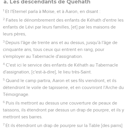
a. Les descendants de Quéhath
1
Et l'Eternel parla à Moïse, et à Aaron, en disant :
2
Faites le dénombrement des enfants de Kéhath d'entre les
enfants de Lévi par leurs familles, [et] par les maisons de
leurs pères,
3
Depuis l'âge de trente ans et au dessus, jusqu'à l'âge de
cinquante ans, tous ceux qui entrent en rang, pour
s'employer au Tabernacle d'assignation.
4
C'est ici le service des enfants de Kéhath au Tabernacle
d'assignation, [c'est-à-dire], le lieu très-Saint.
5
Quand le camp partira, Aaron et ses fils viendront, et ils
détendront le voile de tapisserie, et en couvriront l'Arche du
Témoignage.
6
Puis ils mettront au dessus une couverture de peaux de
taissons, ils étendront par dessus un drap de pourpre, et ils y
mettront ses barres.
7
Et ils étendront un drap de pourpre sur la Table [des pains]