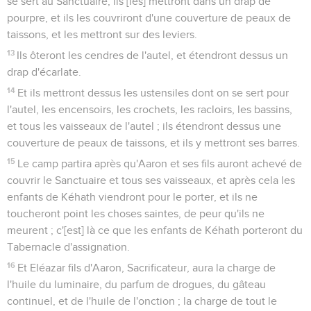
se sert au Sanctuaire, ils [les] mettront dans un drap de
pourpre, et ils les couvriront d'une couverture de peaux de
taissons, et les mettront sur des leviers.
13
Ils ôteront les cendres de l'autel, et étendront dessus un
drap d'écarlate.
14
Et ils mettront dessus les ustensiles dont on se sert pour
l'autel, les encensoirs, les crochets, les racloirs, les bassins,
et tous les vaisseaux de l'autel ; ils étendront dessus une
couverture de peaux de taissons, et ils y mettront ses barres.
15
Le camp partira après qu'Aaron et ses fils auront achevé de
couvrir le Sanctuaire et tous ses vaisseaux, et après cela les
enfants de Kéhath viendront pour le porter, et ils ne
toucheront point les choses saintes, de peur qu'ils ne
meurent ; c'[est] là ce que les enfants de Kéhath porteront du
Tabernacle d'assignation.
16
Et Eléazar fils d'Aaron, Sacrificateur, aura la charge de
l'huile du luminaire, du parfum de drogues, du gâteau
continuel, et de l'huile de l'onction ; la charge de tout le