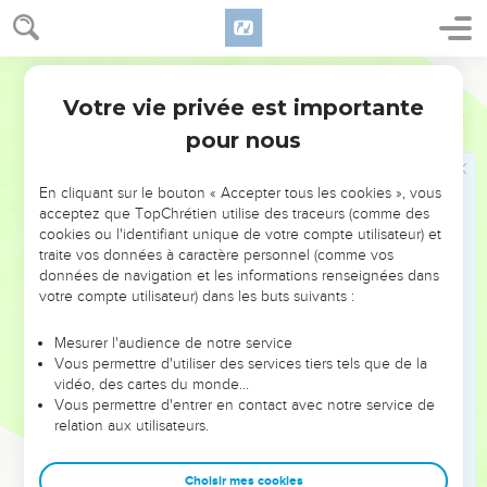
27
Mais s'il est de bêtes souillées, il le rachètera selon ton
estimation, et il ajoutera à ton estimation un cinquième ; et
s'il n'est point racheté, il sera vendu selon ton estimation.
Martin
28
Or nul interdit que quelqu'un aura dévoué à l'Eternel par
Votre vie privée est importante
Lévitique
27
interdit, de tout ce qui est sien, soit homme, ou bête, ou
pour nous
champ de sa possession, ne se vendra, ni ne se rachètera ;
tout interdit sera très-saint à l'Eternel.
En cliquant sur le bouton « Accepter tous les cookies », vous
29
Nul interdit dévoué par interdit d'entre les hommes, ne se
acceptez que TopChrétien utilise des traceurs (comme des
cookies ou l'identifiant unique de votre compte utilisateur) et
rachètera, mais on le fera mourir de mort.
traite vos données à caractère personnel (comme vos
30
Or toute dîme de la terre, tant du grain de la terre que du
données de navigation et les informations renseignées dans
fruit des arbres, est à l'Eternel ; c'est une sainteté à l'Eternel.
votre compte utilisateur) dans les buts suivants :
31
Mais si quelqu'un veut racheter en quelque sorte que ce
Mesurer l'audience de notre service
soit quelque chose de sa dîme, il y ajoutera le cinquième par
Vous permettre d'utiliser des services tiers tels que de la
dessus.
vidéo, des cartes du monde…
Vous permettre d'entrer en contact avec notre service de
32
Mais toute dîme de boeufs, de brebis et de chèvres,
relation aux utilisateurs.
[savoir] tout ce qui passe sous la verge, qui est le dixième,
sera sanctifié à l'Eternel.
Choisir mes cookies