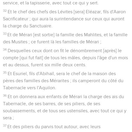
service, et la tapisserie, avec tout ce qui y sert.
32
Et le chef des chefs des Lévites [sera] Eléazar, fils d'Aaron
Sacrificateur ; qui aura la surintendance sur ceux qui auront
la charge du Sanctuaire.
33
Et de Mérari [est sortie] la famille des Mahlites, et la famille
des Musites ; ce furent là les familles de Mérari ;
34
Desquelles ceux dont on fit le dénombrement [après] le
compte [qui fut fait] de tous les mâles, depuis l'âge d'un mois
et au dessus, furent six mille deux cents.
35
Et Esuriel, fils d'Abihaïl, sera le chef de la maison des
pères des familles des Mérarites ; ils camperont du côté du
Tabernacle vers l'Aquilon.
36
Et on donnera aux enfants de Mérari la charge des ais du
Tabernacle, de ses barres, de ses piliers, de ses
soubassements, et de tous ses ustensiles, avec tout ce qui y
sera ;
37
Et des piliers du parvis tout autour, avec leurs