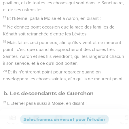
pavillon, et de toutes les choses qui sont dans le Sanctuaire,
et de ses ustensiles.
17
Et l'Eternel parla à Moïse et à Aaron, en disant :
18
Ne donnez point occasion que la race des familles de
Kéhath soit retranchée d'entre les Lévites.
19
Mais faites ceci pour eux, afin qu'ils vivent et ne meurent
point ; c'est que quand ils approcheront des choses très-
Saintes, Aaron et ses fils viendront, qui les rangeront chacun
à son service, et à ce qu'il doit porter.
20
Et ils n'entreront point pour regarder quand on
enveloppera les choses saintes, afin qu'ils ne meurent point.
b. Les descendants de Guerchon
21
L'Eternel parla aussi à Moïse, en disant :
22
Fais aussi le dénombrement des enfants de Guerson selon
les maisons de leurs pères, [et] selon leurs familles ;
Contenus
Versions
Commentaires
Strong
Dictionnaire
23
Depuis l'âge de trente ans, et au dessus, jusqu'à l'âge de