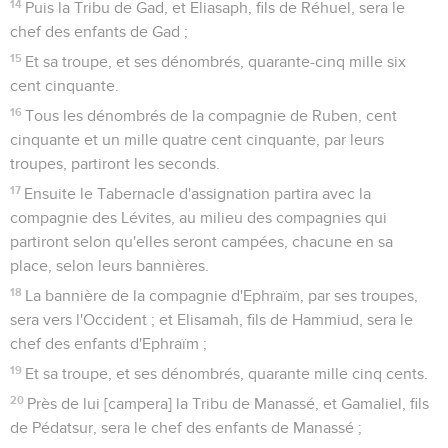
14
Puis la Tribu de Gad, et Eliasaph, fils de Réhuel, sera le
chef des enfants de Gad ;
15
Et sa troupe, et ses dénombrés, quarante-cinq mille six
cent cinquante.
16
Tous les dénombrés de la compagnie de Ruben, cent
cinquante et un mille quatre cent cinquante, par leurs
troupes, partiront les seconds.
17
Ensuite le Tabernacle d'assignation partira avec la
compagnie des Lévites, au milieu des compagnies qui
partiront selon qu'elles seront campées, chacune en sa
place, selon leurs bannières.
18
La bannière de la compagnie d'Ephraïm, par ses troupes,
sera vers l'Occident ; et Elisamah, fils de Hammiud, sera le
chef des enfants d'Ephraïm ;
19
Et sa troupe, et ses dénombrés, quarante mille cinq cents.
20
Près de lui [campera] la Tribu de Manassé, et Gamaliel, fils
de Pédatsur, sera le chef des enfants de Manassé ;