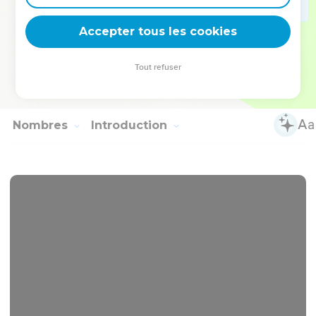
33
On ne choisira point le bon ou le mauvais, et on n'en
mettra point d'autre en sa place ; que si on le fait en quelque
Accepter tous les cookies
sorte que ce soit, la bête changée et l'autre qui aura été mise
en sa place, sera sanctifiée, [et] ne sera point rachetée.
Tout refuser
34
Ce sont là les commandements que l'Eternel donna à
Moïse sur la montagne de Sinaï, pour les enfants d'Israël.
Nombres
Introduction