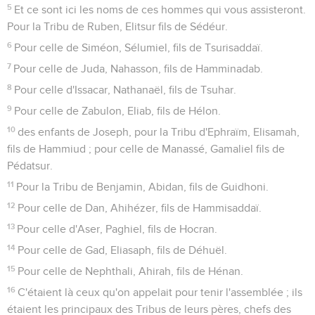
5
Et ce sont ici les noms de ces hommes qui vous assisteront.
Pour la Tribu de Ruben, Elitsur fils de Sédéur.
6
Pour celle de Siméon, Sélumiel, fils de Tsurisaddaï.
7
Pour celle de Juda, Nahasson, fils de Hamminadab.
8
Pour celle d'Issacar, Nathanaël, fils de Tsuhar.
9
Pour celle de Zabulon, Eliab, fils de Hélon.
10
des enfants de Joseph, pour la Tribu d'Ephraïm, Elisamah,
fils de Hammiud ; pour celle de Manassé, Gamaliel fils de
Pédatsur.
11
Pour la Tribu de Benjamin, Abidan, fils de Guidhoni.
12
Pour celle de Dan, Ahihézer, fils de Hammisaddaï.
13
Pour celle d'Aser, Paghiel, fils de Hocran.
14
Pour celle de Gad, Eliasaph, fils de Déhuël.
15
Pour celle de Nephthali, Ahirah, fils de Hénan.
16
C'étaient là ceux qu'on appelait pour tenir l'assemblée ; ils
étaient les principaux des Tribus de leurs pères, chefs des