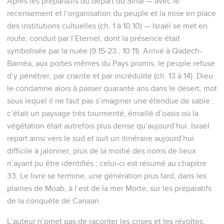
Après les préparatifs du départ du Sinaï — avec le
recensement et l’organisation du peuple et la mise en place
des institutions cultuelles (ch. 1 à 10.10) — Israël se met en
route, conduit par l’Eternel, dont la présence était
symbolisée par la nuée (9.15-23 ; 10.11). Arrivé à Qadech-
Barnéa, aux portes mêmes du Pays promis, le peuple refuse
d’y pénétrer, par crainte et par incrédulité (ch. 13 à 14). Dieu
le condamne alors à passer quarante ans dans le désert, mot
sous lequel il ne faut pas s’imaginer une étendue de sable :
c’était un paysage très tourmenté, émaillé d’oasis où la
végétation était autrefois plus dense qu’aujourd’hui. Israël
repart ainsi vers le sud et suit un itinéraire aujourd’hui
difficile à jalonner, plus de la moitié des noms de lieux
n’ayant pu être identifiés ; celui-ci est résumé au chapitre
33. Le livre se termine, une génération plus tard, dans les
plaines de Moab, à l’est de la mer Morte, sur les préparatifs
de la conquête de Canaan.
L’auteur n’omet pas de raconter les crises et les révoltes,