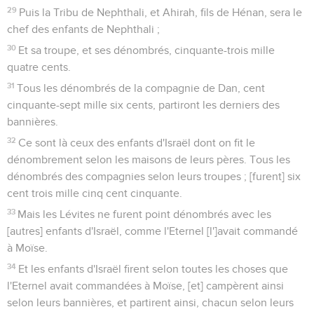
29
Puis la Tribu de Nephthali, et Ahirah, fils de Hénan, sera le
chef des enfants de Nephthali ;
30
Et sa troupe, et ses dénombrés, cinquante-trois mille
quatre cents.
31
Tous les dénombrés de la compagnie de Dan, cent
cinquante-sept mille six cents, partiront les derniers des
bannières.
32
Ce sont là ceux des enfants d'Israël dont on fit le
dénombrement selon les maisons de leurs pères. Tous les
dénombrés des compagnies selon leurs troupes ; [furent] six
cent trois mille cinq cent cinquante.
33
Mais les Lévites ne furent point dénombrés avec les
[autres] enfants d'Israël, comme l'Eternel [l']avait commandé
à Moïse.
34
Et les enfants d'Israël firent selon toutes les choses que
l'Eternel avait commandées à Moïse, [et] campèrent ainsi
selon leurs bannières, et partirent ainsi, chacun selon leurs