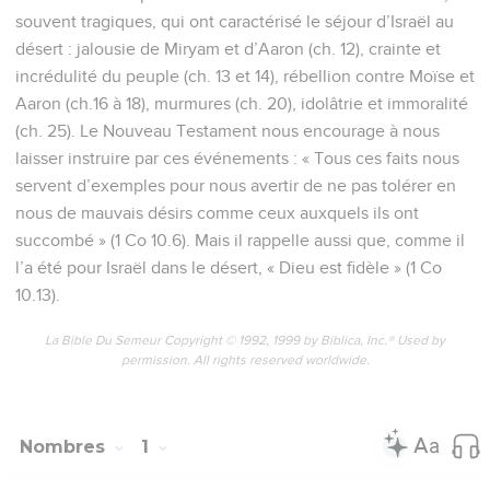
souvent tragiques, qui ont caractérisé le séjour d’Israël au
désert : jalousie de Miryam et d’Aaron (ch. 12), crainte et
incrédulité du peuple (ch. 13 et 14), rébellion contre Moïse et
Aaron (ch.16 à 18), murmures (ch. 20), idolâtrie et immoralité
(ch. 25). Le Nouveau Testament nous encourage à nous
laisser instruire par ces événements : « Tous ces faits nous
servent d’exemples pour nous avertir de ne pas tolérer en
nous de mauvais désirs comme ceux auxquels ils ont
succombé » (1 Co 10.6). Mais il rappelle aussi que, comme il
l’a été pour Israël dans le désert, « Dieu est fidèle » (1 Co
10.13).
La Bible Du Semeur Copyright © 1992, 1999 by Biblica, Inc.® Used by
permission. All rights reserved worldwide.
Nombres
1