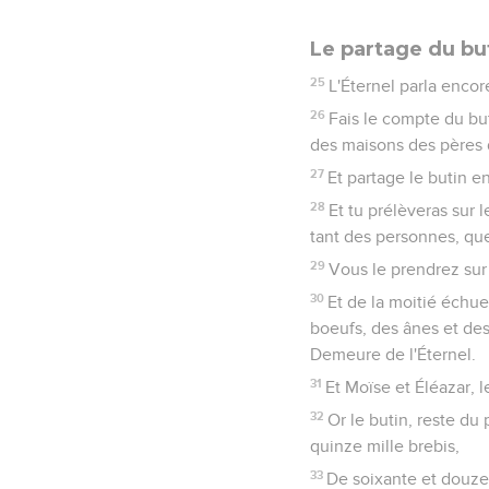
Le partage du bu
25
L'Éternel parla encor
26
Fais le compte du but
des maisons des pères 
27
Et partage le butin e
28
Et tu prélèveras sur l
tant des personnes, que
29
Vous le prendrez sur l
30
Et de la moitié échue
boeufs, des ânes et des 
Demeure de l'Éternel.
31
Et Moïse et Éléazar, 
32
Or le butin, reste du 
quinze mille brebis,
33
De soixante et douze