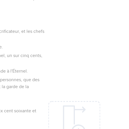
ificateur, et les chefs
e.
nel, un sur cinq cents,
de à l'Éternel.
es personnes, que des
t la garde de la
six cent soixante et