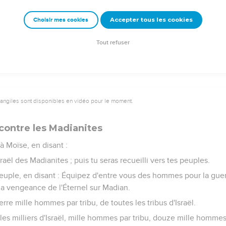
quelque temps après les avoir entendus, il portera la peine du p
Accepter tous les cookies
Choisir mes cookies
nnances que l'Éternel commanda à Moïse, entre un mari et sa fem
ncore dans la maison de son père, en sa jeunesse.
Tout refuser
vangiles sont disponibles en vidéo pour le moment.
 contre les Madianites
à Moïse, en disant :
raël des Madianites ; puis tu seras recueilli vers tes peuples.
uple, en disant : Équipez d'entre vous des hommes pour la guerre
la vengeance de l'Éternel sur Madian.
rre mille hommes par tribu, de toutes les tribus d'Israël.
les milliers d'Israël, mille hommes par tribu, douze mille homme