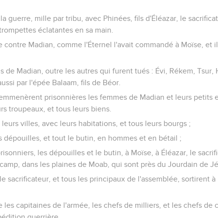
a guerre, mille par tribu, avec Phinées, fils d'Éléazar, le sacrificat
 trompettes éclatantes en sa main.
rre contre Madian, comme l'Éternel l'avait commandé à Moïse, et il
ois de Madian, outre les autres qui furent tués : Évi, Rékem, Tsur, 
aussi par l'épée Balaam, fils de Béor.
l emmenèrent prisonnières les femmes de Madian et leurs petits enf
urs troupeaux, et tous leurs biens.
 leurs villes, avec leurs habitations, et tous leurs bourgs ;
es dépouilles, et tout le butin, en hommes et en bétail ;
risonniers, les dépouilles et le butin, à Moïse, à Éléazar, le sacrif
u camp, dans les plaines de Moab, qui sont près du Jourdain de Jé
le sacrificateur, et tous les principaux de l'assemblée, sortirent 
re les capitaines de l'armée, les chefs de milliers, et les chefs de
édition guerrière.