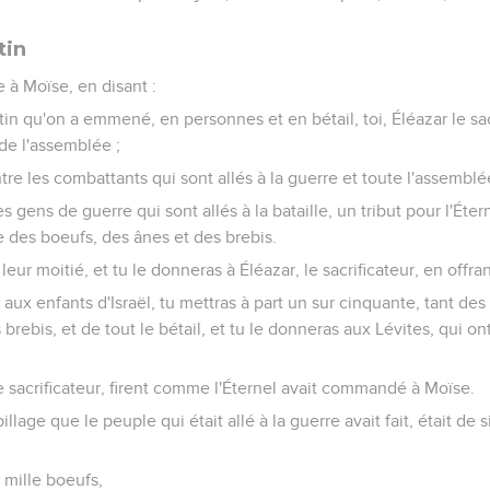
tin
e à Moïse, en disant :
in qu'on a emmené, en personnes et en bétail, toi, Éléazar le sacr
de l'assemblée ;
ntre les combattants qui sont allés à la guerre et toute l'assemblé
es gens de guerre qui sont allés à la bataille, un tribut pour l'Éter
 des boeufs, des ânes et des brebis.
eur moitié, et tu le donneras à Éléazar, le sacrificateur, en offran
 aux enfants d'Israël, tu mettras à part un sur cinquante, tant d
brebis, et de tout le bétail, et tu le donneras aux Lévites, qui on
le sacrificateur, firent comme l'Éternel avait commandé à Moïse.
pillage que le peuple qui était allé à la guerre avait fait, était de 
 mille boeufs,