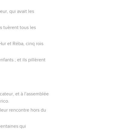
eur, qui avait les
s tuèrent tous les
Hur et Réba, cinq rois
ants ; et ils pillèrent
icateur, et à l'assemblée
rico.
à leur rencontre hors du
 centaines qui