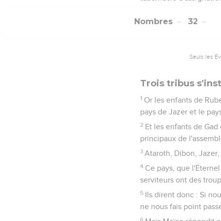
Nombres
32
Seuls les É
Trois tribus s'ins
1
Or les enfants de Rube
pays de Jazer et le pays
2
Et les enfants de Gad 
principaux de l'assembl
3
Ataroth, Dibon, Jazer
4
Ce pays, que l'Éternel
serviteurs ont des trou
5
Ils dirent donc : Si n
ne nous fais point passe
6