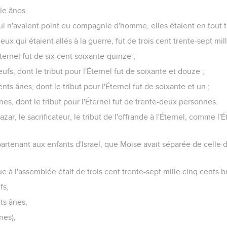
le ânes.
 n'avaient point eu compagnie d'homme, elles étaient en tout t
ceux qui étaient allés à la guerre, fut de trois cent trente-sept mil
Éternel fut de six cent soixante-quinze ;
eufs, dont le tribut pour l'Éternel fut de soixante et douze ;
ents ânes, dont le tribut pour l'Éternel fut de soixante et un ;
nes, dont le tribut pour l'Éternel fut de trente-deux personnes.
ar, le sacrificateur, le tribut de l'offrande à l'Éternel, comme l'Ét
ppartenant aux enfants d'Israël, que Moïse avait séparée de celle
e à l'assemblée était de trois cent trente-sept mille cinq cents b
fs,
ts ânes,
nes),