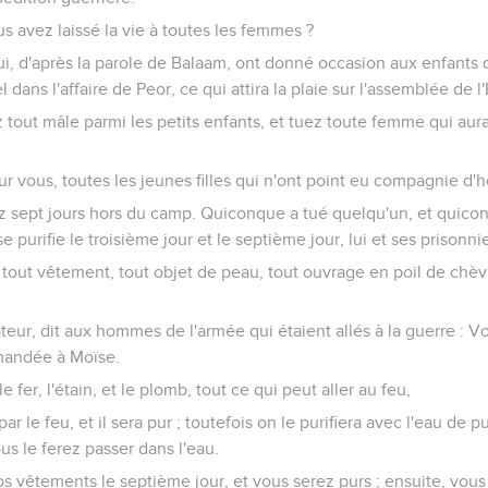
us avez laissé la vie à toutes les femmes ?
qui, d'après la parole de Balaam, ont donné occasion aux enfants
 dans l'affaire de Peor, ce qui attira la plaie sur l'assemblée de l'
 tout mâle parmi les petits enfants, et tuez toute femme qui au
our vous, toutes les jeunes filles qui n'ont point eu compagnie d
 sept jours hors du camp. Quiconque a tué quelqu'un, et quico
e purifie le troisième jour et le septième jour, lui et ses prisonnie
 tout vêtement, tout objet de peau, tout ouvrage en poil de chèvr
cateur, dit aux hommes de l'armée qui étaient allés à la guerre : V
mmandée à Moïse.
, le fer, l'étain, et le plomb, tout ce qui peut aller au feu,
ar le feu, et il sera pur ; toutefois on le purifiera avec l'eau de pu
us le ferez passer dans l'eau.
os vêtements le septième jour, et vous serez purs ; ensuite, vou