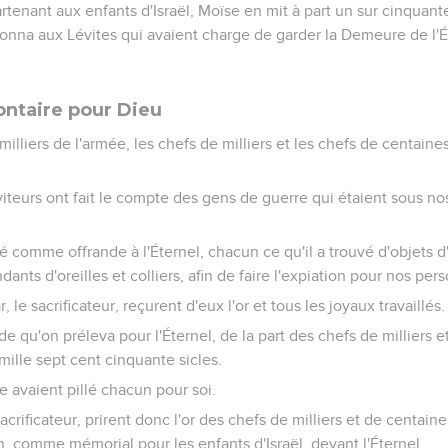
rtenant aux enfants d'Israël, Moïse en mit à part un sur cinquant
s donna aux Lévites qui avaient charge de garder la Demeure de l'
ontaire pour Dieu
 milliers de l'armée, les chefs de milliers et les chefs de centain
rviteurs ont fait le compte des gens de guerre qui étaient sous nos
 comme offrande à l'Éternel, chacun ce qu'il a trouvé d'objets d'
ants d'oreilles et colliers, afin de faire l'expiation pour nos per
 le sacrificateur, reçurent d'eux l'or et tous les joyaux travaillés.
ande qu'on préleva pour l'Éternel, de la part des chefs de milliers 
mille sept cent cinquante sicles.
e avaient pillé chacun pour soi.
acrificateur, prirent donc l'or des chefs de milliers et de centaine
n, comme mémorial pour les enfants d'Israël, devant l'Éternel.