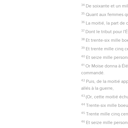
34
De soixante et un mil
35
Quant aux femmes qui
36
La moitié, la part de 
37
Dont le tribut pour l'
38
Et trente-six mille bo
39
Et trente mille cinq c
40
Et seize mille person
41
Or Moïse donna à Éléaz
commandé.
42
Puis, de la moitié a
allés à la guerre,
43
(Or, cette moitié échu
44
Trente-six mille boeu
45
Trente mille cinq cen
46
Et seize mille person