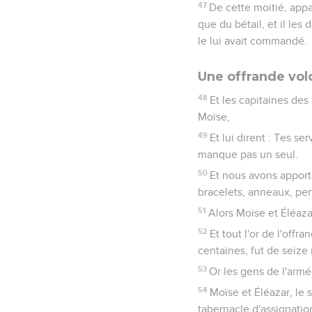
47
De cette moitié, appa
que du bétail, et il le
le lui avait commandé.
Une offrande vol
48
Et les capitaines des
Moïse,
49
Et lui dirent : Tes se
manque pas un seul.
50
Et nous avons apporté
bracelets, anneaux, pend
51
Alors Moïse et Éléazar,
52
Et tout l'or de l'offr
centaines, fut de seize 
53
Or les gens de l'armé
54
Moïse et Éléazar, le s
tabernacle d'assignatio