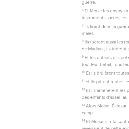
guerre.
6
Et Moïse les envoya à l
instruments sacrés, les
7
Ils firent donc la gue
mâles.
8
Ils tuèrent aussi les r
de Madian ; ils tuèrent 
9
Et les enfants d'Israë
tout leur bétail, tous le
10
Et ils brûlèrent toutes
11
Et ils prirent toutes l
12
Et ils amenèrent les p
des enfants d'Israël, a
13
Alors Moïse, Éléazar, 
camp.
14
Et Moïse s'irrita cont
revenaient de cette exp