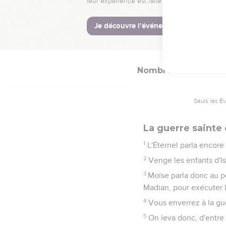
15
Mais s'il les annule 
16
Telles sont les ordo
fille, quand elle est e
Nombres
31
Seuls les É
La guerre sainte
1
L'Éternel parla encore 
2
Venge les enfants d'Is
3
Moïse parla donc au pe
Madian, pour exécuter 
4
Vous enverrez à la gue
5
On leva donc, d'entre 