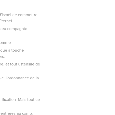
 d'Israël de commettre
Éternel.
ra eu compagnie
'homme.
nque a touché
rs.
e, et tout ustensile de
oici l'ordonnance de la
rification. Mais tout ce
s entrerez au camp.