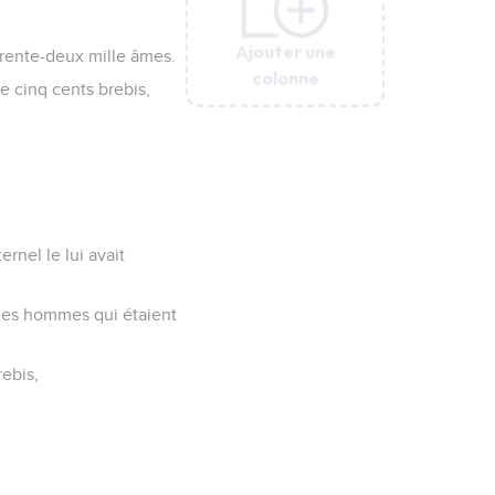
Ajouter une
Ajouter une
Ajouter une
Ajouter une
Ajouter une
Ajouter une
rente-deux mille âmes.
colonne
colonne
colonne
colonne
colonne
colonne
le cinq cents brebis,
ernel le lui avait
 des hommes qui étaient
rebis,