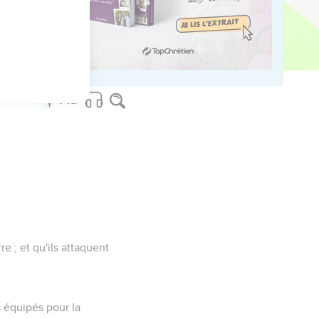
éché de sa femme.
me, entre un père et sa
 ; et qu'ils attaquent
s équipés pour la