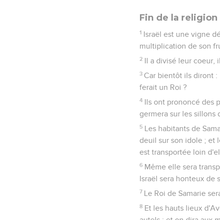
Fin de la religion
1
Israël est une vigne dé
multiplication de son fru
2
Il a divisé leur coeur, 
3
Car bientôt ils diront
ferait un Roi ?
4
Ils ont prononcé des p
germera sur les sillons
5
Les habitants de Sama
deuil sur son idole ; et
est transportée loin d'el
6
Même elle sera transpo
Israël sera honteux de 
7
Le Roi de Samarie ser
8
Et les hauts lieux d'Av
autels ; et on dira aux