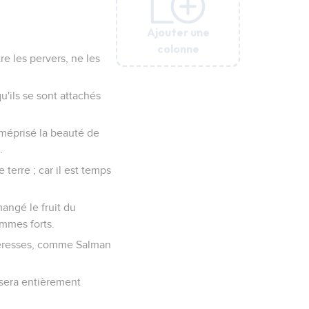
Ajouter une
Ajouter une
Ajouter une
Ajouter une
Ajouter une
Ajouter une
Ajouter une
colonne
colonne
colonne
colonne
colonne
colonne
colonne
tre les pervers, ne les
u'ils se sont attachés
 méprisé la beauté de
.
terre ; car il est temps
angé le fruit du
ommes forts.
rteresses, comme Salman
 sera entièrement