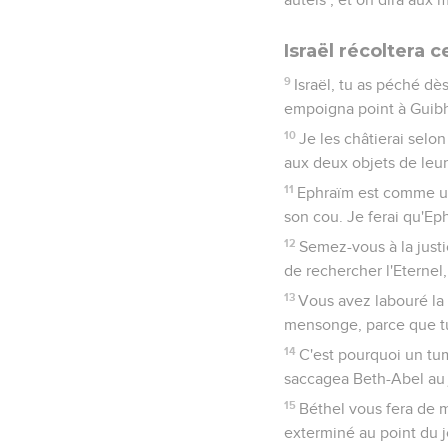
Israël récoltera c
9
Israël, tu as péché dès 
empoigna point à Guib
10
Je les châtierai selo
aux deux objets de leu
11
Ephraïm est comme une
son cou. Je ferai qu'Ep
12
Semez-vous à la justi
de rechercher l'Eternel, 
13
Vous avez labouré la
mensonge, parce que tu 
14
C'est pourquoi un tu
saccagea Beth-Abel au jo
15
Béthel vous fera de m
exterminé au point du j