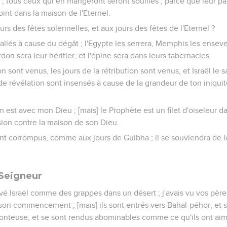
; tous ceux qui en mangeront seront souillés ; parce que leur pai
point dans la maison de l'Eternel.
rs des fêtes solennelles, et aux jours des fêtes de l'Eternel ?
t allés à cause du dégât ; l'Egypte les serrera, Memphis les enseve
rdon sera leur héritier, et l'épine sera dans leurs tabernacles.
ion sont venus, les jours de la rétribution sont venus, et Israël le
e révélation sont insensés à cause de la grandeur de ton iniquité
m est avec mon Dieu ; [mais] le Prophète est un filet d'oiseleur 
ersion contre la maison de son Dieu.
t corrompus, comme aux jours de Guibha ; il se souviendra de leu
 Seigneur
 trouvé Israël comme des grappes dans un désert ; j'avais vu vos p
s son commencement ; [mais] ils sont entrés vers Bahal-péhor, et 
honteuse, et se sont rendus abominables comme ce qu'ils ont aim