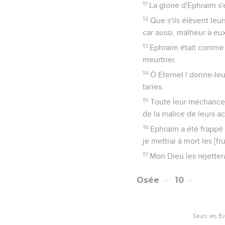
11
La gloire d'Ephraïm s'
12
Que s'ils élèvent leu
car aussi, malheur à eux
13
Ephraïm était comme j
meurtrier.
14
Ô Eternel ! donne-leu
taries.
15
Toute leur méchanceté
de la malice de leurs ac
16
Ephraïm a été frappé ;
je mettrai à mort les [fr
17
Mon Dieu les rejettera
Osée
10
Seuls les É