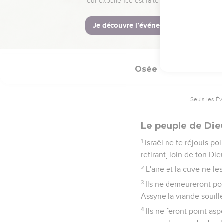
accepte point, et mainte
Egypte.
14
Israël a mis en oubli ce
j'enverrai le feu dans le
Osée
9
Seuls les É
Le peuple de Die
1
Israël ne te réjouis p
retirant] loin de ton Die
2
L'aire et la cuve ne le
3
Ils ne demeureront poi
Assyrie la viande souill
4
Ils ne feront point aspe