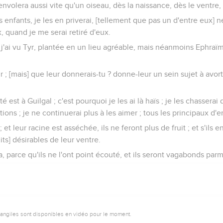
envolera aussi vite qu'un oiseau, dès la naissance, dès le ventre,
rs enfants, je les en priverai, [tellement que pas un d'entre eux
, quand je me serai retiré d'eux.
'ai vu Tyr, plantée en un lieu agréable, mais néanmoins Ephraïm
r ; [mais] que leur donnerais-tu ? donne-leur un sein sujet à avor
 est à Guilgal ; c'est pourquoi je les ai là haïs ; je les chassera
tions ; je ne continuerai plus à les aimer ; tous les principaux d'
 et leur racine est asséchée, ils ne feront plus de fruit ; et s'ils 
uits] désirables de leur ventre.
, parce qu'ils ne l'ont point écouté, et ils seront vagabonds parm
vangiles sont disponibles en vidéo pour le moment.