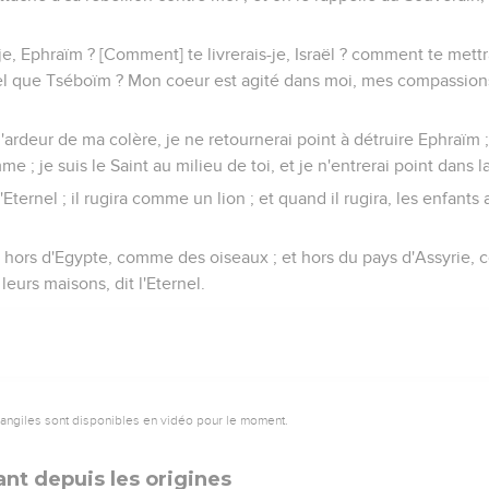
, Ephraïm ? [Comment] te livrerais-je, Israël ? comment te mettr
tel que Tséboïm ? Mon coeur est agité dans moi, mes compassion
'ardeur de ma colère, je ne retournerai point à détruire Ephraïm ; 
 ; je suis le Saint au milieu de toi, et je n'entrerai point dans la 
'Eternel ; il rugira comme un lion ; et quand il rugira, les enfants
e hors d'Egypte, comme des oiseaux ; et hors du pays d'Assyrie,
 leurs maisons, dit l'Eternel.
vangiles sont disponibles en vidéo pour le moment.
nt depuis les origines