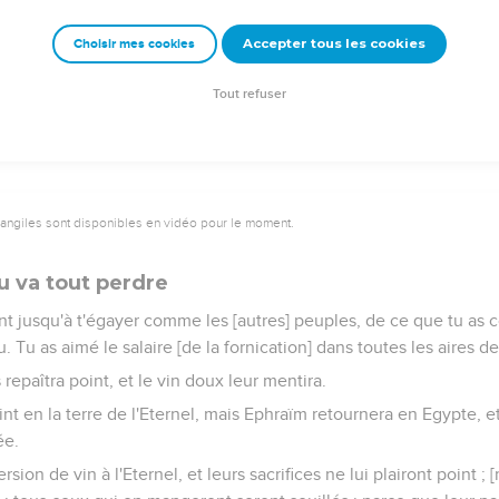
nant il se souviendra de leur iniquité, et punira leurs péchés ; i
Accepter tous les cookies
Choisir mes cookies
lui qui l'a fait, et il a bâti des palais ; et Juda a fait plusieurs vil
s villes de celui ci, quand il aura dévoré les palais de celui-là.
Tout refuser
vangiles sont disponibles en vidéo pour le moment.
u va tout perdre
oint jusqu'à t'égayer comme les [autres] peuples, de ce que tu as 
u. Tu as aimé le salaire [de la fornication] dans toutes les aires d
s repaîtra point, et le vin doux leur mentira.
nt en la terre de l'Eternel, mais Ephraïm retournera en Egypte, e
ée.
rsion de vin à l'Eternel, et leurs sacrifices ne lui plairont point ; [