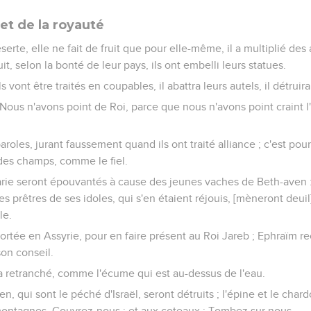
 et de la royauté
serte, elle ne fait de fruit que pour elle-même, il a multiplié des 
it, selon la bonté de leur pays, ils ont embelli leurs statues.
ils vont être traités en coupables, il abattra leurs autels, il détruir
 : Nous n'avons point de Roi, parce que nous n'avons point craint l
aroles, jurant faussement quand ils ont traité alliance ; c'est po
 des champs, comme le fiel.
rie seront épouvantés à cause des jeunes vaches de Beth-aven 
 les prêtres de ses idoles, qui s'en étaient réjouis, [mèneront deui
le.
rtée en Assyrie, pour en faire présent au Roi Jareb ; Ephraïm re
son conseil.
a retranché, comme l'écume qui est au-dessus de l'eau.
en, qui sont le péché d'Israël, seront détruits ; l'épine et le chard
 montagnes, Couvrez-nous ; et aux coteaux : Tombez sur nous.