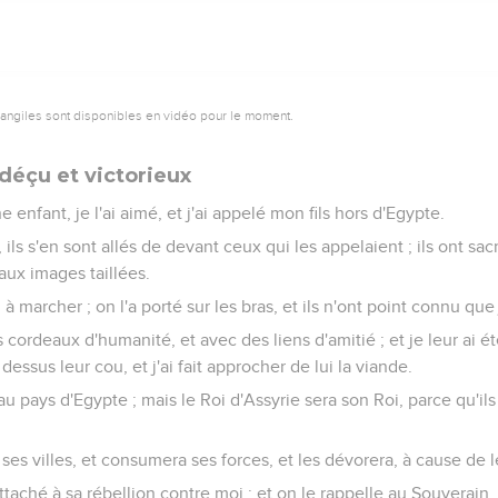
vangiles sont disponibles en vidéo pour le moment.
déçu et victorieux
e enfant, je l'ai aimé, et j'ai appelé mon fils hors d'Egypte.
 ils s'en sont allés de devant ceux qui les appelaient ; ils ont sacr
ux images taillées.
m à marcher ; on l'a porté sur les bras, et ils n'ont point connu que 
es cordeaux d'humanité, et avec des liens d'amitié ; et je leur ai
dessus leur cou, et j'ai fait approcher de lui la viande.
 au pays d'Egypte ; mais le Roi d'Assyrie sera son Roi, parce qu'ils
 ses villes, et consumera ses forces, et les dévorera, à cause de l
aché à sa rébellion contre moi ; et on le rappelle au Souverain,