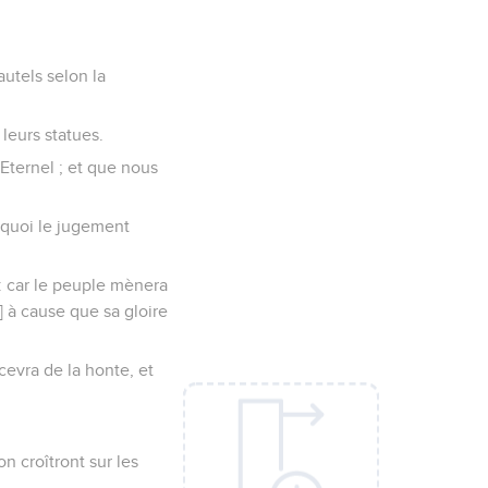
autels selon la
a leurs statues.
'Eternel ; et que nous
urquoi le jugement
: car le peuple mènera
l] à cause que sa gloire
cevra de la honte, et
on croîtront sur les