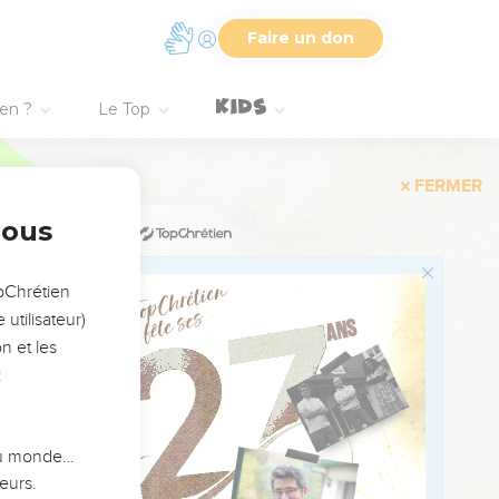
rien su ; ils se sont fait
Faire un don
d ne pourront-ils point
ien ?
Le Top
 de Samarie sera mis en
bout ; le grain ne fera
nous
e soucie point.
 ; Ephraïm a donné des
opChrétien
utilisateur)
n et les
n y a même commencé
:
.
s étrangères.
 du monde…
 l'Eternel ne les
eurs.