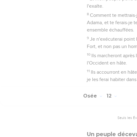
l'exalte.
8
Comment te mettrais-je
Adama, et te ferais-je 
ensemble échauffées.
9
Je n'exécuterai point l
Fort, et non pas un homme
10
Ils marcheront après l
l'Occident en hâte.
11
Ils accourront en hât
je les ferai habiter dans
Osée
12
Seuls les É
Un peuple déceva