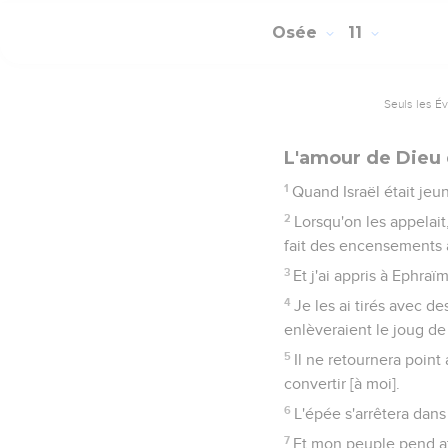
Osée
11
Seuls les É
L'amour de Dieu 
1
Quand Israël était jeun
2
Lorsqu'on les appelait,
fait des encensements a
3
Et j'ai appris à Ephraï
4
Je les ai tirés avec d
enlèveraient le joug de 
5
Il ne retournera point
convertir [à moi].
6
L'épée s'arrêtera dans
7
Et mon peuple pend att