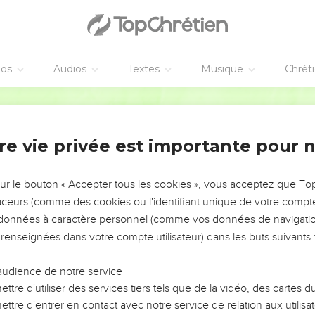
s non pas de ma part ; ils ont établi des Gouverneurs, et je n'en ai 
de leur argent ; c'est pourquoi ils seront retranchés.
chassée loin ; ma colère s'est embrasée contre eux ; jusqu'à quan
e ?
éos
Audios
Textes
Musique
Chrét
l, l'orfèvre l'a fait, et il n'est point Dieu ; c'est pourquoi le veau
Martin
ent ils recueilleront le tourbillon ; et il n'[y aura] point de blé de
en fait, les étrangers la dévoreront.
re vie privée est importante pour 
 est maintenant entre les nations comme un vaisseau dont on ne s
rs le Roi d'Assyrie qui est un âne sauvage, se tenant seul à part
sur le bouton « Accepter tous les cookies », vous acceptez que T
t.
traceurs (comme des cookies ou l'identifiant unique de votre compte 
s données à caractère personnel (comme vos données de navigatio
donné des gages aux nations, je les assemblerai maintenant ; o
 renseignées dans votre compte utilisateur) dans les buts suivants 
 l'impôt [pour] le Roi des Princes.
t plusieurs autels pour pécher, ils auront des autels pour pécher
audience de notre service
randes choses de ma Loi, [mais] elles sont estimées comme des loi
ttre d'utiliser des services tiers tels que de la vidéo, des cartes
i me sont offerts, ils sacrifient de la chair, et la mangent ; [mais]
ttre d'entrer en contact avec notre service de relation aux utilisat