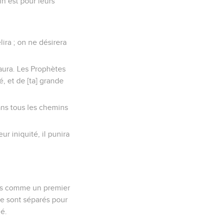
n est pour leurs
lira ; on ne désirera
 saura. Les Prophètes
, et de [ta] grande
dans tous les chemins
r iniquité, il punira
ères comme un premier
se sont séparés pour
é.