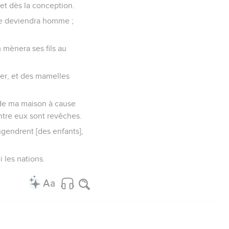
 et dès la conception.
] ne deviendra homme ;
 mènera ses fils au
ter, et des mamelles
i de ma maison à cause
entre eux sont revêches.
engendrent [des enfants],
i les nations.