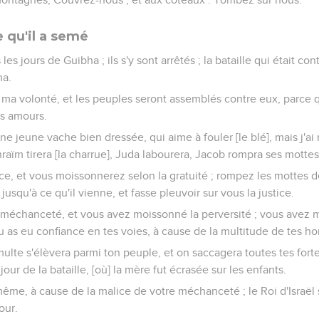
e qu'il a semé
les jours de Guibha ; ils s'y sont arrêtés ; la bataille qui était con
ha.
n ma volonté, et les peuples seront assemblés contre eux, parce q
rs amours.
 jeune vache bien dressée, qui aime à fouler [le blé], mais j'ai
hraïm tirera [la charrue], Juda labourera, Jacob rompra ses mottes
ce, et vous moissonnerez selon la gratuité ; rompez les mottes de 
jusqu'à ce qu'il vienne, et fasse pleuvoir sur vous la justice.
 méchanceté, et vous avez moissonné la perversité ; vous avez m
as eu confiance en tes voies, à cause de la multitude de tes h
multe s'élèvera parmi ton peuple, et on saccagera toutes tes fo
ur de la bataille, [où] la mère fut écrasée sur les enfants.
ême, à cause de la malice de votre méchanceté ; le Roi d'Israël
our.