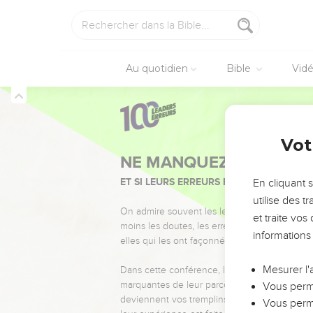
4
Ils ont fait régner, mai
des dieux de leur or et 
5
Samarie, ton veau t'a 
[s'adonner] à l'innocenc
Au quotidien
Bible
Vid
6
Car il est aussi d'Israë
pièces.
7
Parce qu'ils sèment le v
Osée
8
point de farine, et s'il 
Vot
8
Israël est dévoré ; il
9
Car ils sont montés ve
En cliquant 
gages à ceux qu'il aimai
utilise des 
10
et traite vo
Et parce qu'ils ont 
informations
quelque peu, à cause de
11
Parce qu'Ephraïm a fai
Mesurer l'
12
Je lui ai écrit les g
Vous perme
13
Quant aux sacrifices qu
Vous perme