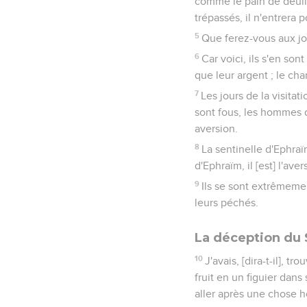
comme le pain de deuil 
trépassés, il n'entrera 
5
Que ferez-vous aux jou
6
Car voici, ils s'en son
que leur argent ; le cha
7
Les jours de la visitat
sont fous, les hommes d
aversion.
8
La sentinelle d'Ephraï
d'Ephraïm, il [est] l'av
9
Ils se sont extrêmemen
leurs péchés.
La déception du
10
J'avais, [dira-t-il],
fruit en un figuier dan
aller après une chose 