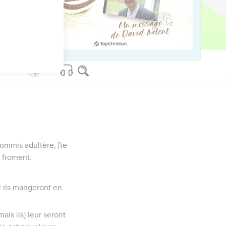
ls retourneront en
les fortes ; c'est pourquoi
commis adultère, [te
e froment.
t ils mangeront en
mais ils] leur seront