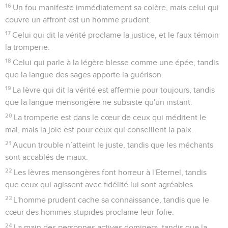
16
Un fou manifeste immédiatement sa colère, mais celui qui
couvre un affront est un homme prudent.
17
Celui qui dit la vérité proclame la justice, et le faux témoin
la tromperie.
18
Celui qui parle à la légère blesse comme une épée, tandis
que la langue des sages apporte la guérison.
19
La lèvre qui dit la vérité est affermie pour toujours, tandis
que la langue mensongère ne subsiste qu'un instant.
20
La tromperie est dans le cœur de ceux qui méditent le
mal, mais la joie est pour ceux qui conseillent la paix.
21
Aucun trouble n’atteint le juste, tandis que les méchants
sont accablés de maux.
22
Les lèvres mensongères font horreur à l'Eternel, tandis
que ceux qui agissent avec fidélité lui sont agréables.
23
L'homme prudent cache sa connaissance, tandis que le
cœur des hommes stupides proclame leur folie.
24
La main des personnes actives dominera, tandis que la