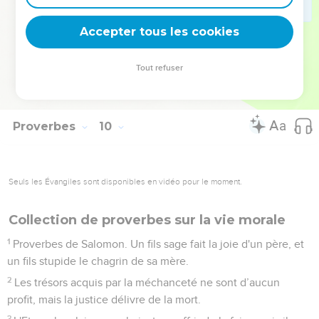
« Qui manque d’expérience ? Qu'il entre ici ! » Elle dit à
celui qui est dépourvu de bon sens :
Accepter tous les cookies
17
« L’eau volée est douce et le pain mangé en cachette est
agréable. »
Tout refuser
18
Et il ne sait pas que là se trouvent les défunts, que ceux
qu'elle a invités sont dans les vallées du séjour des morts.
Proverbes
10
Seuls les Évangiles sont disponibles en vidéo pour le moment.
Collection de proverbes sur la vie morale
1
Proverbes de Salomon. Un fils sage fait la joie d'un père, et
un fils stupide le chagrin de sa mère.
2
Les trésors acquis par la méchanceté ne sont d’aucun
profit, mais la justice délivre de la mort.
3