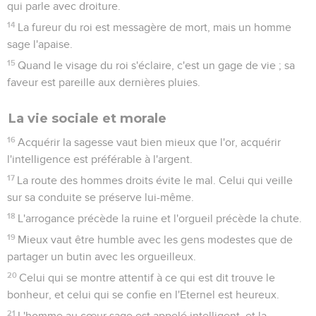
qui parle avec droiture.
14
La fureur du roi est messagère de mort, mais un homme
sage l'apaise.
15
Quand le visage du roi s'éclaire, c'est un gage de vie ; sa
faveur est pareille aux dernières pluies.
La vie sociale et morale
16
Acquérir la sagesse vaut bien mieux que l'or, acquérir
l'intelligence est préférable à l'argent.
17
La route des hommes droits évite le mal. Celui qui veille
sur sa conduite se préserve lui-même.
18
L'arrogance précède la ruine et l'orgueil précède la chute.
19
Mieux vaut être humble avec les gens modestes que de
partager un butin avec les orgueilleux.
20
Celui qui se montre attentif à ce qui est dit trouve le
bonheur, et celui qui se confie en l'Eternel est heureux.
21
L'homme au cœur sage est appelé intelligent, et la