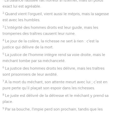
La balance faussée fait horreur à l'Eternel, mais un poids
exact lui est agréable.
2
Quand vient l'orgueil, vient aussi le mépris, mais la sagesse
est avec les humbles.
3
L'intégrité des hommes droits est leur guide, mais les
tromperies des traîtres causent leur ruine.
4
Le jour de la colère, la richesse ne sert à rien : c'est la
justice qui délivre de la mort.
5
La justice de l'homme intègre rend sa voie droite, mais le
méchant tombe par sa méchanceté.
6
La justice des hommes droits les délivre, mais les traîtres
sont prisonniers de leur avidité.
7
A la mort du méchant, son attente meurt avec lui ; c’est en
pure perte qu’il plaçait son espoir dans les richesses.
8
Le juste est délivré de la détresse et le méchant y prend sa
place.
9
Par sa bouche, l'impie perd son prochain, tandis que les