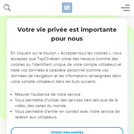
déteste, mais reprends le sage et il t'aimera.
9
Donne au sage et il deviendra encore plus sage, enseigne
Segond 21
le juste et il augmentera son savoir.
10
Votre vie privée est importante
» Le commencement de la sagesse, c'est la crainte de
Proverbes
9
l'Eternel. La connaissance du Dieu saint, voilà en quoi
pour nous
consiste l'intelligence.
11
Oui, c'est grâce à moi que tes jours se multiplieront et que
En cliquant sur le bouton « Accepter tous les cookies », vous
acceptez que TopChrétien utilise des traceurs (comme des
les années de ta vie augmenteront.
cookies ou l'identifiant unique de votre compte utilisateur) et
12
Si tu es sage, tu l’es pour toi ; si tu es moqueur, tu en
traite vos données à caractère personnel (comme vos
supporteras les conséquences tout seul. »
données de navigation et les informations renseignées dans
votre compte utilisateur) dans les buts suivants :
L'invitation de la Sottise
Mesurer l'audience de notre service
Vous permettre d'utiliser des services tiers tels que de la
13
La folie est une femme bruyante, naïve, qui ne sait rien.
vidéo, des cartes du monde…
14
Elle s'assied à l'entrée de sa maison, sur un siège, dans les
Vous permettre d'entrer en contact avec notre service de
hauteurs de la ville,
relation aux utilisateurs.
15
pour interpeller les passants qui vont droit leur chemin :
Choisir mes cookies
16