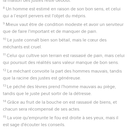
la maison des justes reste debout.
8
Un homme est estimé en raison de son bon sens, et celui
qui a l’esprit pervers est l'objet du mépris.
9
Mieux vaut être de condition modeste et avoir un serviteur
que de faire l'important et de manquer de pain.
10
Le juste connaît bien son bétail, mais le cœur des
méchants est cruel.
11
Celui qui cultive son terrain est rassasié de pain, mais celui
qui poursuit des réalités sans valeur manque de bon sens.
12
Le méchant convoite la part des hommes mauvais, tandis
que la racine des justes est généreuse.
13
Le péché des lèvres prend l'homme mauvais au piège,
tandis que le juste peut sortir de la détresse.
14
Grâce au fruit de la bouche on est rassasié de biens, et
chacun sera récompensé de ses actes.
15
La voie qu'emprunte le fou est droite à ses yeux, mais il
est sage d'écouter les conseils.