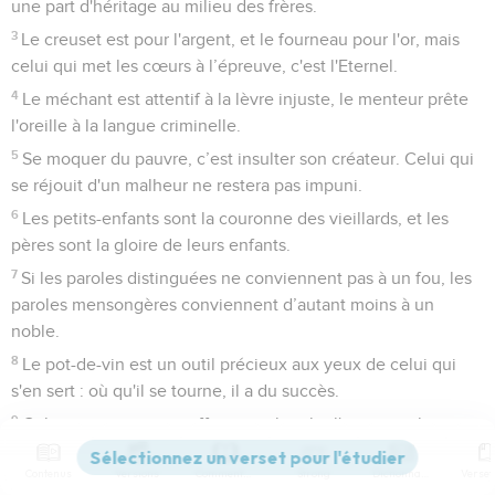
une part d'héritage au milieu des frères.
3
Le creuset est pour l'argent, et le fourneau pour l'or, mais
celui qui met les cœurs à l’épreuve, c'est l'Eternel.
4
Le méchant est attentif à la lèvre injuste, le menteur prête
l'oreille à la langue criminelle.
5
Se moquer du pauvre, c’est insulter son créateur. Celui qui
se réjouit d'un malheur ne restera pas impuni.
6
Les petits-enfants sont la couronne des vieillards, et les
pères sont la gloire de leurs enfants.
7
Si les paroles distinguées ne conviennent pas à un fou, les
paroles mensongères conviennent d’autant moins à un
noble.
8
Le pot-de-vin est un outil précieux aux yeux de celui qui
s'en sert : où qu'il se tourne, il a du succès.
9
Celui qui couvre une offense recherche l'amour, celui qui
la rappelle dans ses discours divise les amis.
Contenus
Versions
Commentaires
Strong
Dictionnaire
10
Une menace a plus d'effet sur un homme intelligent que