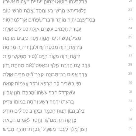
21
בָּז־לְרֵעֵ֥הוּ חוֹטֵ֑א וּמְחוֹנֵ֖ן *עניים **עֲנָוִ֣ים אַשְׁרָֽיו׃
22
הֲ‍ֽלוֹא־יִ֭תְעוּ חֹ֣רְשֵׁי רָ֑ע וְחֶ֥סֶד וֶ֝אֱמֶ֗ת חֹ֣רְשֵׁי טֽוֹב׃
23
בְּכָל־עֶ֭צֶב יִהְיֶ֣ה מוֹתָ֑ר וּדְבַר־שְׂ֝פָתַ֗יִם אַךְ־לְמַחְסֽוֹר׃
24
עֲטֶ֣רֶת חֲכָמִ֣ים עָשְׁרָ֑ם אִוֶּ֖לֶת כְּסִילִ֣ים אִוֶּֽלֶת׃
25
מַצִּ֣יל נְ֭פָשׁוֹת עֵ֣ד אֱמֶ֑ת וְיָפִ֖חַ כְּזָבִ֣ים מִרְמָֽה׃
26
בְּיִרְאַ֣ת יְ֭הוָה מִבְטַח־עֹ֑ז וּ֝לְבָנָ֗יו יִהְיֶ֥ה מַחְסֶֽה׃
27
יִרְאַ֣ת יְ֭הוָה מְק֣וֹר חַיִּ֑ים לָ֝ס֗וּר מִמֹּ֥קְשֵׁי מָֽוֶת׃
28
בְּרָב־עָ֥ם הַדְרַת־מֶ֑לֶךְ וּבְאֶ֥פֶס לְ֝אֹ֗ם מְחִתַּ֥ת רָזֽוֹן׃
29
אֶ֣רֶךְ אַ֭פַּיִם רַב־תְּבוּנָ֑ה וּקְצַר־ר֝֗וּחַ מֵרִ֥ים אִוֶּֽלֶת׃
30
חַיֵּ֣י בְ֭שָׂרִים לֵ֣ב מַרְפֵּ֑א וּרְקַ֖ב עֲצָמ֣וֹת קִנְאָֽה׃
31
עֹ֣שֵֽׁק־דָּ֭ל חֵרֵ֣ף עֹשֵׂ֑הוּ וּ֝מְכַבְּד֗וֹ חֹנֵ֥ן אֶבְיֽוֹן׃
32
בְּֽ֭רָעָתוֹ יִדָּחֶ֣ה רָשָׁ֑ע וְחֹסֶ֖ה בְמוֹת֣וֹ צַדִּֽיק׃
33
בְּלֵ֣ב נָ֭בוֹן תָּנ֣וּחַ חָכְמָ֑ה וּבְקֶ֥רֶב כְּ֝סִילִ֗ים תִּוָּדֵֽעַ׃
34
צְדָקָ֥ה תְרֽוֹמֵֽם־גּ֑וֹי וְחֶ֖סֶד לְאֻמִּ֣ים חַטָּֽאת׃
35
רְֽצוֹן־מֶ֭לֶךְ לְעֶ֣בֶד מַשְׂכִּ֑יל וְ֝עֶבְרָת֗וֹ תִּהְיֶ֥ה מֵבִֽישׁ׃