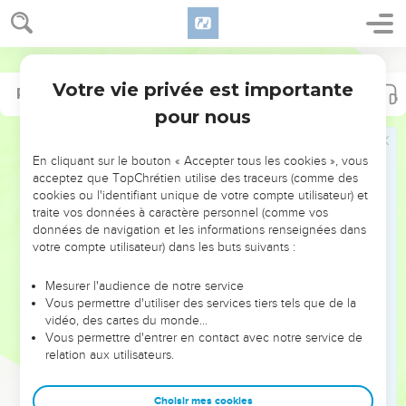
Votre vie privée est importante
Proverbes
Proverbes
11
23
pour nous
NE MANQUEZ PAS L’ÉVÉNEMENT
En cliquant sur le bouton « Accepter tous les cookies », vous
DE L’ANNÉE !
acceptez que TopChrétien utilise des traceurs (comme des
cookies ou l'identifiant unique de votre compte utilisateur) et
ET SI LEURS ERREURS POUVAIENT VOUS ÉVITER LES
traite vos données à caractère personnel (comme vos
VOTRES ?
données de navigation et les informations renseignées dans
votre compte utilisateur) dans les buts suivants :
On admire souvent les leaders pour leurs réussites, leur impact,
leur foi ou leur vision. Mais on voit moins les doutes, les erreurs
Mesurer l'audience de notre service
Vous permettre d'utiliser des services tiers tels que de la
et les saisons difficiles qu'ils ont traversés, alors même que ce
vidéo, des cartes du monde…
sont elles qui les ont façonnés.
Vous permettre d'entrer en contact avec notre service de
relation aux utilisateurs.
Dans cette conférence, leaders, entrepreneurs, et responsables
reviennent sur les erreurs marquantes de leur parcours et les
clés pour avancer avec plus de sagesse afin que leurs erreurs
Choisir mes cookies