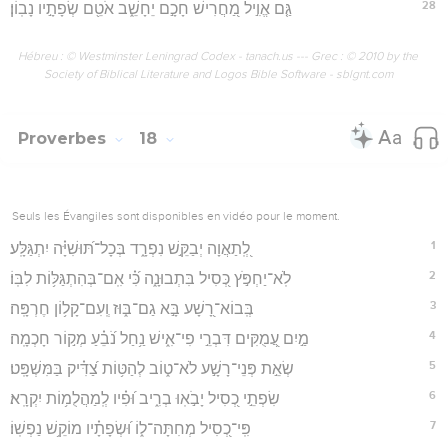
28
גַּ֤ם אֱוִ֣יל מַ֭חֲרִישׁ חָכָ֣ם יֵחָשֵׁ֑ב אֹטֵ֖ם שְׂפָתָ֣יו נָבֽוֹן׃
Hébreu : © Westminster Leningrad Codex - tanach.us --- Grec : © 2010 by the
Society of Biblical Literature and Logos Bible Software - sblgnt.com
Proverbes
18
Seuls les Évangiles sont disponibles en vidéo pour le moment.
1
לְֽ֭תַאֲוָה יְבַקֵּ֣שׁ נִפְרָ֑ד בְּכָל־תּ֝וּשִׁיָּ֗ה יִתְגַּלָּֽע׃
2
לֹֽא־יַחְפֹּ֣ץ כְּ֭סִיל בִּתְבוּנָ֑ה כִּ֝֗י אִֽם־בְּהִתְגַּלּ֥וֹת לִבּֽוֹ׃
3
בְּֽבוֹא־רָ֭שָׁע בָּ֣א גַם־בּ֑וּז וְֽעִם־קָל֥וֹן חֶרְפָּֽה׃
4
מַ֣יִם עֲ֭מֻקִּים דִּבְרֵ֣י פִי־אִ֑ישׁ נַ֥חַל נֹ֝בֵ֗עַ מְק֣וֹר חָכְמָֽה׃
5
שְׂאֵ֣ת פְּנֵי־רָשָׁ֣ע לֹא־ט֑וֹב לְהַטּ֥וֹת צַ֝דִּ֗יק בַּמִּשְׁפָּֽט׃
6
שִׂפְתֵ֣י כְ֭סִיל יָבֹ֣אֽוּ בְרִ֑יב וּ֝פִ֗יו לְֽמַהֲלֻמ֥וֹת יִקְרָֽא׃
7
פִּֽי־כְ֭סִיל מְחִתָּה־ל֑וֹ וּ֝שְׂפָתָ֗יו מוֹקֵ֥שׁ נַפְשֽׁוֹ׃