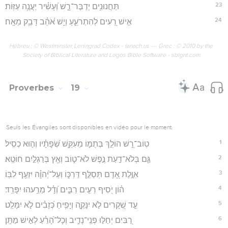
23
תַּחֲנוּנִ֥ים יְדַבֶּר־רָ֑שׁ וְ֝עָשִׁ֗יר יַעֲנֶ֥ה עַזּֽוֹת׃
24
אִ֣ישׁ רֵ֭עִים לְהִתְרֹעֵ֑עַ וְיֵ֥שׁ אֹ֝הֵ֗ב דָּבֵ֥ק מֵאָֽח׃
Hébreu : © Westminster Leningrad Codex - tanach.us --- Grec : © 2010 by the
Society of Biblical Literature and Logos Bible Software - sblgnt.com
Proverbes
19
Seuls les Évangiles sont disponibles en vidéo pour le moment.
1
טֽוֹב־רָ֭שׁ הוֹלֵ֣ךְ בְּתֻמּ֑וֹ מֵעִקֵּ֥שׁ שְׂ֝פָתָ֗יו וְה֣וּא כְסִֽיל׃
2
גַּ֤ם בְּלֹא־דַ֣עַת נֶ֣פֶשׁ לֹא־ט֑וֹב וְאָ֖ץ בְּרַגְלַ֣יִם חוֹטֵֽא׃
3
אִוֶּ֣לֶת אָ֭דָם תְּסַלֵּ֣ף דַּרְכּ֑וֹ וְעַל־יְ֝הוָ֗ה יִזְעַ֥ף לִבּֽוֹ׃
4
ה֗וֹן יֹ֭סִיף רֵעִ֣ים רַבִּ֑ים וְ֝דָ֗ל מֵרֵ֥עהוּ יִפָּרֵֽד׃
5
עֵ֣ד שְׁ֭קָרִים לֹ֣א יִנָּקֶ֑ה וְיָפִ֥יחַ כְּ֝זָבִ֗ים לֹ֣א יִמָּלֵֽט׃
6
רַ֭בִּים יְחַלּ֣וּ פְנֵֽי־נָדִ֑יב וְכָל־הָ֝רֵ֗עַ לְאִ֣ישׁ מַתָּֽן׃