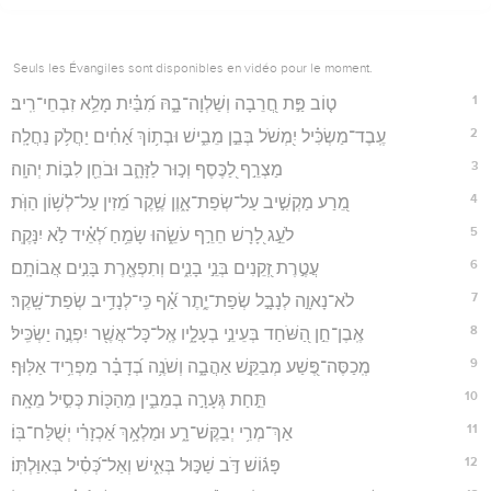
Seuls les Évangiles sont disponibles en vidéo pour le moment.
1
ט֤וֹב פַּ֣ת חֲ֭רֵבָה וְשַׁלְוָה־בָ֑הּ מִ֝בַּ֗יִת מָלֵ֥א זִבְחֵי־רִֽיב׃
2
עֶֽבֶד־מַשְׂכִּ֗יל יִ֭מְשֹׁל בְּבֵ֣ן מֵבִ֑ישׁ וּבְת֥וֹךְ אַ֝חִ֗ים יַחֲלֹ֥ק נַחֲלָֽה׃
3
מַצְרֵ֣ף לַ֭כֶּסֶף וְכ֣וּר לַזָּהָ֑ב וּבֹחֵ֖ן לִבּ֣וֹת יְהוָֽה׃
4
מֵ֭רַע מַקְשִׁ֣יב עַל־שְׂפַת־אָ֑וֶן שֶׁ֥קֶר מֵ֝זִין עַל־לְשׁ֥וֹן הַוֺּֽת׃
5
לֹעֵ֣ג לָ֭רָשׁ חֵרֵ֣ף עֹשֵׂ֑הוּ שָׂמֵ֥חַ לְ֝אֵ֗יד לֹ֣א יִנָּקֶֽה׃
6
עֲטֶ֣רֶת זְ֭קֵנִים בְּנֵ֣י בָנִ֑ים וְתִפְאֶ֖רֶת בָּנִ֣ים אֲבוֹתָֽם׃
7
לֹא־נָאוָ֣ה לְנָבָ֣ל שְׂפַת־יֶ֑תֶר אַ֝֗ף כִּֽי־לְנָדִ֥יב שְׂפַת־שָֽׁקֶר׃
8
אֶֽבֶן־חֵ֣ן הַ֭שֹּׁחַד בְּעֵינֵ֣י בְעָלָ֑יו אֶֽל־כָּל־אֲשֶׁ֖ר יִפְנֶ֣ה יַשְׂכִּֽיל׃
9
מְֽכַסֶּה־פֶּ֭שַׁע מְבַקֵּ֣שׁ אַהֲבָ֑ה וְשֹׁנֶ֥ה בְ֝דָבָ֗ר מַפְרִ֥יד אַלּֽוּף׃
10
תֵּ֣חַת גְּעָרָ֣ה בְמֵבִ֑ין מֵהַכּ֖וֹת כְּסִ֣יל מֵאָֽה׃
11
אַךְ־מְרִ֥י יְבַקֶּשׁ־רָ֑ע וּמַלְאָ֥ךְ אַ֝כְזָרִ֗י יְשֻׁלַּח־בּֽוֹ׃
12
פָּג֬וֹשׁ דֹּ֣ב שַׁכּ֣וּל בְּאִ֑ישׁ וְאַל־כְּ֝סִ֗יל בְּאִוַּלְתּֽוֹ׃