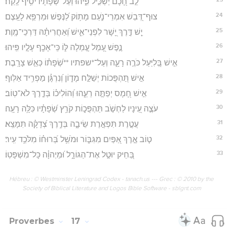
לֵ֣ב חָ֭כָם יַשְׂכִּ֣יל פִּ֑יהוּ וְעַל־שְׂ֝פָתָ֗יו יֹסִ֥יף לֶֽקַח׃
24
צוּף־דְּ֭בַשׁ אִמְרֵי־נֹ֑עַם מָת֥וֹק לַ֝נֶּפֶשׁ וּמַרְפֵּ֥א לָעָֽצֶם׃
25
יֵ֤שׁ דֶּ֣רֶךְ יָ֭שָׁר לִפְנֵי־אִ֑ישׁ וְ֝אַחֲרִיתָ֗הּ דַּרְכֵי־מָֽוֶת׃
26
נֶ֣פֶשׁ עָ֭מֵל עָ֣מְלָה לּ֑וֹ כִּֽי־אָכַ֖ף עָלָ֣יו פִּֽיהוּ׃
27
אִ֣ישׁ בְּ֭לִיַּעַל כֹּרֶ֣ה רָעָ֑ה וְעַל־*שפתיו **שְׂ֝פָת֗וֹ כְּאֵ֣שׁ צָרָֽבֶת׃
28
אִ֣ישׁ תַּ֭הְפֻּכוֹת יְשַׁלַּ֣ח מָד֑וֹן וְ֝נִרְגָּ֗ן מַפְרִ֥יד אַלּֽוּף׃
29
אִ֣ישׁ חָ֭מָס יְפַתֶּ֣ה רֵעֵ֑הוּ וְ֝הוֹלִיכ֗וֹ בְּדֶ֣רֶךְ לֹא־טֽוֹב׃
30
עֹצֶ֣ה עֵ֭ינָיו לַחְשֹׁ֣ב תַּהְפֻּכ֑וֹת קֹרֵ֥ץ שְׂ֝פָתָ֗יו כִּלָּ֥ה רָעָֽה׃
31
עֲטֶ֣רֶת תִּפְאֶ֣רֶת שֵׂיבָ֑ה בְּדֶ֥רֶךְ צְ֝דָקָ֗ה תִּמָּצֵֽא׃
32
ט֤וֹב אֶ֣רֶךְ אַ֭פַּיִם מִגִּבּ֑וֹר וּמֹשֵׁ֥ל בְּ֝רוּח֗וֹ מִלֹּכֵ֥ד עִֽיר׃
33
בַּ֭חֵיק יוּטַ֣ל אֶת־הַגּוֹרָ֑ל וּ֝מֵיְהוָ֗ה כָּל־מִשְׁפָּטֽוֹ׃
Hébreu : © Westminster Leningrad Codex - tanach.us --- Grec : © 2010 by the
Society of Biblical Literature and Logos Bible Software - sblgnt.com
Proverbes
17