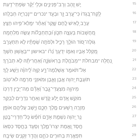
15
יֵ֣שׁ זָ֭הָב וְרָב־פְּנִינִ֑ים וּכְלִ֥י יְ֝קָ֗ר שִׂפְתֵי־דָֽעַת׃
16
לְֽקַח־בִּ֭גְדוֹ כִּי־עָ֣רַב זָ֑ר וּבְעַ֖ד *נכרים **נָכְרִיָּ֣ה חַבְלֵֽהוּ׃
17
עָרֵ֣ב לָ֭אִישׁ לֶ֣חֶם שָׁ֑קֶר וְ֝אַחַ֗ר יִמָּֽלֵא־פִ֥יהוּ חָצָֽץ׃
18
מַ֭חֲשָׁבוֹת בְּעֵצָ֣ה תִכּ֑וֹן וּ֝בְתַחְבֻּל֗וֹת עֲשֵׂ֣ה מִלְחָמָֽה׃
19
גּֽוֹלֶה־סּ֭וֹד הוֹלֵ֣ךְ רָכִ֑יל וּלְפֹתֶ֥ה שְׂ֝פָתָ֗יו לֹ֣א תִתְעָרָֽב׃
20
מְ֭קַלֵּל אָבִ֣יו וְאִמּ֑וֹ יִֽדְעַ֥ךְ נֵ֝ר֗וֹ *באישון **בֶּאֱשׁ֥וּן חֹֽשֶׁךְ׃
21
נַ֭חֲלָה *מבחלת **מְבֹהֶ֣לֶת בָּרִאשֹׁנָ֑ה וְ֝אַחֲרִיתָ֗הּ לֹ֣א תְבֹרָֽךְ׃
22
אַל־תֹּאמַ֥ר אֲשַׁלְּמָה־רָ֑ע קַוֵּ֥ה לַֽ֝יהוָ֗ה וְיֹ֣שַֽׁע לָֽךְ׃
23
תּוֹעֲבַ֣ת יְ֭הוָה אֶ֣בֶן וָאָ֑בֶן וּמֹאזְנֵ֖י מִרְמָ֣ה לֹא־טֽוֹב׃
24
מֵיהוָ֥ה מִצְעֲדֵי־גָ֑בֶר וְ֝אָדָ֗ם מַה־יָּבִ֥ין דַּרְכּֽוֹ׃
25
מוֹקֵ֣שׁ אָ֭דָם יָ֣לַע קֹ֑דֶשׁ וְאַחַ֖ר נְדָרִ֣ים לְבַקֵּֽר׃
26
מְזָרֶ֣ה רְ֭שָׁעִים מֶ֣לֶךְ חָכָ֑ם וַיָּ֖שֶׁב עֲלֵיהֶ֣ם אוֹפָֽן׃
27
נֵ֣ר יְ֭הוָה נִשְׁמַ֣ת אָדָ֑ם חֹ֝פֵ֗שׂ כָּל־חַדְרֵי־בָֽטֶן׃
28
חֶ֣סֶד וֶ֭אֱמֶת יִצְּרוּ־מֶ֑לֶךְ וְסָעַ֖ד בַּחֶ֣סֶד כִּסְאֽוֹ׃
29
תִּפְאֶ֣רֶת בַּחוּרִ֣ים כֹּחָ֑ם וַהֲדַ֖ר זְקֵנִ֣ים שֵׂיבָֽה׃