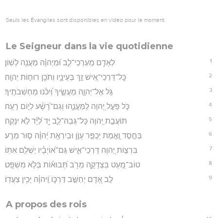
Seuls les Évangiles sont disponibles en vidéo pour le moment.
Le Seigneur dans la vie quotidienne
1
לְאָדָ֥ם מַֽעַרְכֵי־לֵ֑ב וּ֝מֵיְהוָ֗ה מַעֲנֵ֥ה לָשֽׁוֹן׃
2
כָּֽל־דַּרְכֵי־אִ֭ישׁ זַ֣ךְ בְּעֵינָ֑יו וְתֹכֵ֖ן רוּח֣וֹת יְהוָֽה׃
3
גֹּ֣ל אֶל־יְהוָ֣ה מַעֲשֶׂ֑יךָ וְ֝יִכֹּ֗נוּ מַחְשְׁבֹתֶֽיךָ׃
4
כֹּ֤ל פָּעַ֣ל יְ֭הוָה לַֽמַּעֲנֵ֑הוּ וְגַם־רָ֝שָׁ֗ע לְי֣וֹם רָעָֽה׃
5
תּוֹעֲבַ֣ת יְ֭הוָה כָּל־גְּבַהּ־לֵ֑ב יָ֥ד לְ֝יָ֗ד לֹ֣א יִנָּקֶֽה׃
6
בְּחֶ֣סֶד וֶ֭אֱמֶת יְכֻפַּ֣ר עָוֺ֑ן וּבְיִרְאַ֥ת יְ֝הוָ֗ה ס֣וּר מֵרָֽע׃
7
בִּרְצ֣וֹת יְ֭הוָה דַּרְכֵי־אִ֑ישׁ גַּם־א֝וֹיְבָ֗יו יַשְׁלִ֥ם אִתּֽוֹ׃
8
טוֹב־מְ֭עַט בִּצְדָקָ֑ה מֵרֹ֥ב תְּ֝בוּא֗וֹת בְּלֹ֣א מִשְׁפָּֽט׃
9
לֵ֣ב אָ֭דָם יְחַשֵּׁ֣ב דַּרְכּ֑וֹ וַֽ֝יהוָ֗ה יָכִ֥ין צַעֲדֽוֹ׃
A propos des rois