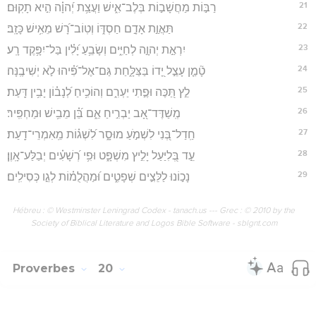
21
רַבּ֣וֹת מַחֲשָׁב֣וֹת בְּלֶב־אִ֑ישׁ וַעֲצַ֥ת יְ֝הוָ֗ה הִ֣יא תָקֽוּם׃
22
תַּאֲוַ֣ת אָדָ֣ם חַסְדּ֑וֹ וְטֽוֹב־רָ֝שׁ מֵאִ֥ישׁ כָּזָֽב׃
23
יִרְאַ֣ת יְהוָ֣ה לְחַיִּ֑ים וְשָׂבֵ֥עַ יָ֝לִ֗ין בַּל־יִפָּ֥קֶד רָֽע׃
24
טָ֘מַ֤ן עָצֵ֣ל יָ֭דוֹ בַּצַּלָּ֑חַת גַּם־אֶל־פִּ֝֗יהוּ לֹ֣א יְשִׁיבֶֽנָּה׃
25
לֵ֣ץ תַּ֭כֶּה וּפֶ֣תִי יַעְרִ֑ם וְהוֹכִ֥יחַ לְ֝נָב֗וֹן יָבִ֥ין דָּֽעַת׃
26
מְֽשַׁדֶּד־אָ֭ב יַבְרִ֣יחַ אֵ֑ם בֵּ֝֗ן מֵבִ֥ישׁ וּמַחְפִּֽיר׃
27
חַֽדַל־בְּ֭נִי לִשְׁמֹ֣עַ מוּסָ֑ר לִ֝שְׁג֗וֹת מֵֽאִמְרֵי־דָֽעַת׃
28
עֵ֣ד בְּ֭לִיַּעַל יָלִ֣יץ מִשְׁפָּ֑ט וּפִ֥י רְ֝שָׁעִ֗ים יְבַלַּע־אָֽוֶן׃
29
נָכ֣וֹנוּ לַלֵּצִ֣ים שְׁפָטִ֑ים וּ֝מַהֲלֻמ֗וֹת לְגֵ֣ו כְּסִילִֽים׃
Hébreu : © Westminster Leningrad Codex - tanach.us --- Grec : © 2010 by the
Society of Biblical Literature and Logos Bible Software - sblgnt.com
Proverbes
20