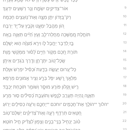
9
אוֹר־צַדִּיקִ֥ים יִשְׂמָ֑ח וְנֵ֖ר רְשָׁעִ֣ים יִדְעָֽךְ׃
10
רַק־בְּ֭זָדוֹן יִתֵּ֣ן מַצָּ֑ה וְאֶת־נ֖וֹעָצִ֣ים חָכְמָֽה׃
11
ה֭וֹן מֵהֶ֣בֶל יִמְעָ֑ט וְקֹבֵ֖ץ עַל־יָ֣ד יַרְבֶּֽה׃
12
תּוֹחֶ֣לֶת מְ֭מֻשָּׁכָה מַחֲלָה־לֵ֑ב וְעֵ֥ץ חַ֝יִּ֗ים תַּאֲוָ֥ה בָאָֽה׃
13
בָּ֣ז לְ֭דָבָר יֵחָ֣בֶל ל֑וֹ וִירֵ֥א מִ֝צְוָ֗ה ה֣וּא יְשֻׁלָּֽם׃
14
תּוֹרַ֣ת חָ֭כָם מְק֣וֹר חַיִּ֑ים לָ֝ס֗וּר מִמֹּ֥קְשֵׁי מָֽוֶת׃
15
שֵֽׂכֶל־ט֭וֹב יִתֶּן־חֵ֑ן וְדֶ֖רֶךְ בֹּגְדִ֣ים אֵיתָֽן׃
16
כָּל־עָ֭רוּם יַעֲשֶׂ֣ה בְדָ֑עַת וּ֝כְסִ֗יל יִפְרֹ֥שׂ אִוֶּֽלֶת׃
17
מַלְאָ֣ךְ רָ֭שָׁע יִפֹּ֣ל בְּרָ֑ע וְצִ֖יר אֱמוּנִ֣ים מַרְפֵּֽא׃
18
רֵ֣ישׁ וְ֭קָלוֹן פּוֹרֵ֣עַ מוּסָ֑ר וְשׁוֹמֵ֖ר תּוֹכַ֣חַת יְכֻבָּֽד׃
19
תַּאֲוָ֣ה נִ֭הְיָה תֶּעֱרַ֣ב לְנָ֑פֶשׁ וְתוֹעֲבַ֥ת כְּ֝סִילִ֗ים ס֣וּר מֵרָֽע׃
20
*הלוך **הוֹלֵ֣ךְ אֶת־חֲכָמִ֣ים *וחכם **יֶחְכָּ֑ם וְרֹעֶ֖ה כְסִילִ֣ים יֵרֽוֹעַ׃
21
חַ֭טָּאִים תְּרַדֵּ֣ף רָעָ֑ה וְאֶת־צַ֝דִּיקִ֗ים יְשַׁלֶּם־טֽוֹב׃
22
ט֗וֹב יַנְחִ֥יל בְּנֵֽי־בָנִ֑ים וְצָפ֥וּן לַ֝צַּדִּ֗יק חֵ֣יל חוֹטֵֽא׃
23