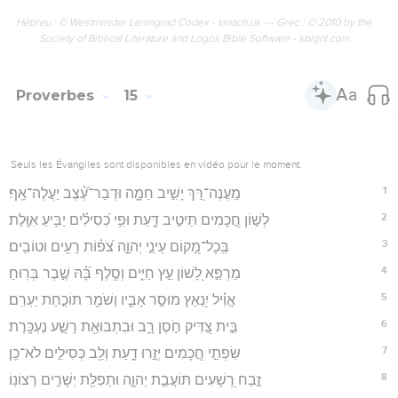
Hébreu : © Westminster Leningrad Codex - tanach.us --- Grec : © 2010 by the
Society of Biblical Literature and Logos Bible Software - sblgnt.com
Proverbes
15
Seuls les Évangiles sont disponibles en vidéo pour le moment.
1
מַֽעֲנֶה־רַּ֭ךְ יָשִׁ֣יב חֵמָ֑ה וּדְבַר־עֶ֝֗צֶב יַעֲלֶה־אָֽף׃
2
לְשׁ֣וֹן חֲ֭כָמִים תֵּיטִ֣יב דָּ֑עַת וּפִ֥י כְ֝סִילִ֗ים יַבִּ֥יעַ אִוֶּֽלֶת׃
3
בְּֽכָל־מָ֭קוֹם עֵינֵ֣י יְהוָ֑ה צֹ֝פ֗וֹת רָעִ֥ים וטוֹבִֽים׃
4
מַרְפֵּ֣א לָ֭שׁוֹן עֵ֣ץ חַיִּ֑ים וְסֶ֥לֶף בָּ֝֗הּ שֶׁ֣בֶר בְּרֽוּחַ׃
5
אֱוִ֗יל יִ֭נְאַץ מוּסַ֣ר אָבִ֑יו וְשֹׁמֵ֖ר תּוֹכַ֣חַת יַעְרִֽם׃
6
בֵּ֣ית צַ֭דִּיק חֹ֣סֶן רָ֑ב וּבִתְבוּאַ֖ת רָשָׁ֣ע נֶעְכָּֽרֶת׃
7
שִׂפְתֵ֣י חֲ֭כָמִים יְזָ֣רוּ דָ֑עַת וְלֵ֖ב כְּסִילִ֣ים לֹא־כֵֽן׃
8
זֶ֣בַח רְ֭שָׁעִים תּוֹעֲבַ֣ת יְהוָ֑ה וּתְפִלַּ֖ת יְשָׁרִ֣ים רְצוֹנֽוֹ׃