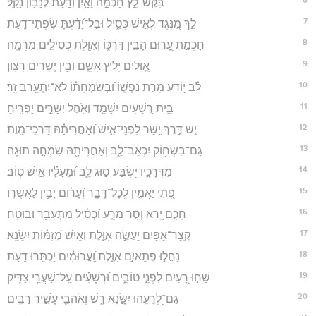
בִּקֶּשׁ־לֵ֣ץ חָכְמָ֣ה וָאָ֑יִן וְדַ֖עַת לְנָב֣וֹן נָקָֽל׃
7
לֵ֣ךְ מִ֭נֶּגֶד לְאִ֣ישׁ כְּסִ֑יל וּבַל־יָ֝דַ֗עְתָּ שִׂפְתֵי־דָֽעַת׃
8
חָכְמַ֣ת עָ֭רוּם הָבִ֣ין דַּרְכּ֑וֹ וְאִוֶּ֖לֶת כְּסִילִ֣ים מִרְמָֽה׃
9
אֱ֭וִלִים יָלִ֣יץ אָשָׁ֑ם וּבֵ֖ין יְשָׁרִ֣ים רָצֽוֹן׃
10
לֵ֗ב י֭וֹדֵעַ מָרַּ֣ת נַפְשׁ֑וֹ וּ֝בְשִׂמְחָת֗וֹ לֹא־יִתְעָ֥רַב זָֽר׃
11
בֵּ֣ית רְ֭שָׁעִים יִשָּׁמֵ֑ד וְאֹ֖הֶל יְשָׁרִ֣ים יַפְרִֽיחַ׃
12
יֵ֤שׁ דֶּ֣רֶךְ יָ֭שָׁר לִפְנֵי־אִ֑ישׁ וְ֝אַחֲרִיתָ֗הּ דַּרְכֵי־מָֽוֶת׃
13
גַּם־בִּשְׂח֥וֹק יִכְאַב־לֵ֑ב וְאַחֲרִיתָ֖הּ שִׂמְחָ֣ה תוּגָֽה׃
14
מִדְּרָכָ֣יו יִ֭שְׂבַּע ס֣וּג לֵ֑ב וּ֝מֵעָלָ֗יו אִ֣ישׁ טֽוֹב׃
15
פֶּ֭תִי יַאֲמִ֣ין לְכָל־דָּבָ֑ר וְ֝עָר֗וּם יָבִ֥ין לַאֲשֻׁרֽוֹ׃
16
חָכָ֣ם יָ֭רֵא וְסָ֣ר מֵרָ֑ע וּ֝כְסִ֗יל מִתְעַבֵּ֥ר וּבוֹטֵֽחַ׃
17
קְֽצַר־אַ֭פַּיִם יַעֲשֶׂ֣ה אִוֶּ֑לֶת וְאִ֥ישׁ מְ֝זִמּ֗וֹת יִשָּׂנֵֽא׃
18
נָחֲל֣וּ פְתָאיִ֣ם אִוֶּ֑לֶת וַֽ֝עֲרוּמִ֗ים יַכְתִּ֥רוּ דָֽעַת׃
19
שַׁח֣וּ רָ֭עִים לִפְנֵ֣י טוֹבִ֑ים וּ֝רְשָׁעִ֗ים עַֽל־שַׁעֲרֵ֥י צַדִּֽיק׃
20
גַּם־לְ֭רֵעֵהוּ יִשָּׂ֣נֵא רָ֑שׁ וְאֹהֲבֵ֖י עָשִׁ֣יר רַבִּֽים׃