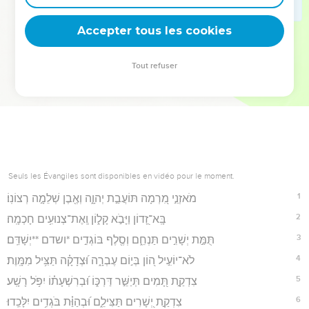
deviennent vos tremplins. Que vous guidiez un ministère, une
équipe, un groupe ou une famille, leur expérience est faite
Accepter tous les cookies
pour vous.
Tout refuser
Je découvre l’événement
Seuls les Évangiles sont disponibles en vidéo pour le moment.
1
מֹאזְנֵ֣י מִ֭רְמָה תּוֹעֲבַ֣ת יְהוָ֑ה וְאֶ֖בֶן שְׁלֵמָ֣ה רְצוֹנֽוֹ׃
2
בָּֽא־זָ֭דוֹן וַיָּבֹ֣א קָל֑וֹן וְֽאֶת־צְנוּעִ֥ים חָכְמָֽה׃
3
תֻּמַּ֣ת יְשָׁרִ֣ים תַּנְחֵ֑ם וְסֶ֖לֶף בּוֹגְדִ֣ים *ושדם **יְשָׁדֵּֽם׃
4
לֹא־יוֹעִ֣יל ה֭וֹן בְּי֣וֹם עֶבְרָ֑ה וּ֝צְדָקָ֗ה תַּצִּ֥יל מִמָּֽוֶת׃
5
צִדְקַ֣ת תָּ֭מִים תְּיַשֵּׁ֣ר דַּרְכּ֑וֹ וּ֝בְרִשְׁעָת֗וֹ יִפֹּ֥ל רָשָֽׁע׃
6
צִדְקַ֣ת יְ֭שָׁרִים תַּצִּילֵ֑ם וּ֝בְהַוַּ֗ת בֹּגְדִ֥ים יִלָּכֵֽדוּ׃