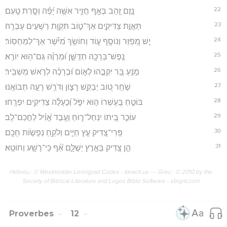
22
נֶ֣זֶם זָ֭הָב בְּאַ֣ף חֲזִ֑יר אִשָּׁ֥ה יָ֝פָ֗ה וְסָ֣רַת טָֽעַם׃
23
תַּאֲוַ֣ת צַדִּיקִ֣ים אַךְ־ט֑וֹב תִּקְוַ֖ת רְשָׁעִ֣ים עֶבְרָֽה׃
24
יֵ֣שׁ מְ֭פַזֵּר וְנוֹסָ֥ף ע֑וֹד וְחוֹשֵׂ֥ךְ מִ֝יֹּ֗שֶׁר אַךְ־לְמַחְסֽוֹר׃
25
נֶֽפֶשׁ־בְּרָכָ֥ה תְדֻשָּׁ֑ן וּ֝מַרְוֶ֗ה גַּם־ה֥וּא יוֹרֶֽא׃
26
מֹ֣נֵֽעַ בָּ֭ר יִקְּבֻ֣הוּ לְא֑וֹם וּ֝בְרָכָ֗ה לְרֹ֣אשׁ מַשְׁבִּֽיר׃
27
שֹׁ֣חֵֽר ט֭וֹב יְבַקֵּ֣שׁ רָצ֑וֹן וְדֹרֵ֖שׁ רָעָ֣ה תְבוֹאֶֽנּוּ׃
28
בּוֹטֵ֣חַ בְּ֭עָשְׁרוֹ ה֣וּא יִפֹּ֑ל וְ֝כֶעָלֶ֗ה צַדִּיקִ֥ים יִפְרָֽחוּ׃
29
עוֹכֵ֣ר בֵּ֭יתוֹ יִנְחַל־ר֑וּחַ וְעֶ֥בֶד אֱ֝וִ֗יל לַחֲכַם־לֵֽב׃
30
פְּֽרִי־צַ֭דִּיק עֵ֣ץ חַיִּ֑ים וְלֹקֵ֖חַ נְפָשׂ֣וֹת חָכָֽם׃
31
הֵ֣ן צַ֭דִּיק בָּאָ֣רֶץ יְשֻׁלָּ֑ם אַ֝֗ף כִּֽי־רָשָׁ֥ע וְחוֹטֵֽא׃
Hébreu : © Westminster Leningrad Codex - tanach.us --- Grec : © 2010 by the
Society of Biblical Literature and Logos Bible Software - sblgnt.com
Proverbes
12