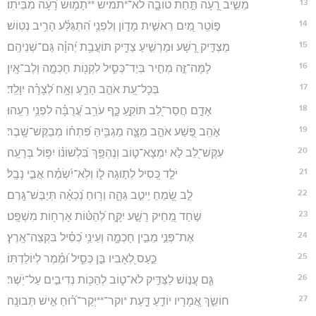
13
מֵשִׁ֣יב רָ֭עָה תַּ֣חַת טוֹבָ֑ה לֹא־*תמיש **תָמ֥וּשׁ רָ֝עָ֗ה מִבֵּיתֽוֹ׃
14
פּ֣וֹטֵֽר מַ֭יִם רֵאשִׁ֣ית מָד֑וֹן וְלִפְנֵ֥י הִ֝תְגַּלַּ֗ע הָרִ֥יב נְטֽוֹשׁ׃
15
מַצְדִּ֣יק רָ֭שָׁע וּמַרְשִׁ֣יעַ צַדִּ֑יק תּוֹעֲבַ֥ת יְ֝הוָ֗ה גַּם־שְׁנֵיהֶֽם׃
16
לָמָּה־זֶּ֣ה מְחִ֣יר בְּיַד־כְּסִ֑יל לִקְנ֖וֹת חָכְמָ֣ה וְלֶב־אָֽיִן׃
17
בְּכָל־עֵ֭ת אֹהֵ֣ב הָרֵ֑עַ וְאָ֥ח לְ֝צָרָ֗ה יִוָּלֵֽד׃
18
אָדָ֣ם חֲסַר־לֵ֭ב תּוֹקֵ֣עַ כָּ֑ף עֹרֵ֥ב עֲ֝רֻבָּ֗ה לִפְנֵ֥י רֵעֵֽהוּ׃
19
אֹ֣הֵֽב פֶּ֭שַׁע אֹהֵ֣ב מַצָּ֑ה מַגְבִּ֥יהַּ פִּ֝תְח֗וֹ מְבַקֶּשׁ־שָֽׁבֶר׃
20
עִקֶּשׁ־לֵ֭ב לֹ֣א יִמְצָא־ט֑וֹב וְנֶהְפָּ֥ךְ בִּ֝לְשׁוֹנ֗וֹ יִפּ֥וֹל בְּרָעָֽה׃
21
יֹלֵ֣ד כְּ֭סִיל לְת֣וּגָה ל֑וֹ וְלֹֽא־יִ֝שְׂמַ֗ח אֲבִ֣י נָבָֽל׃
22
לֵ֣ב שָׂ֭מֵחַ יֵיטִ֣ב גֵּהָ֑ה וְר֥וּחַ נְ֝כֵאָ֗ה תְּיַבֶּשׁ־גָּֽרֶם׃
23
שֹׁ֣חַד מֵ֭חֵיק רָשָׁ֣ע יִקָּ֑ח לְ֝הַטּ֗וֹת אָרְח֥וֹת מִשְׁפָּֽט׃
24
אֶת־פְּנֵ֣י מֵבִ֣ין חָכְמָ֑ה וְעֵינֵ֥י כְ֝סִ֗יל בִּקְצֵה־אָֽרֶץ׃
25
כַּ֣עַס לְ֭אָבִיו בֵּ֣ן כְּסִ֑יל וּ֝מֶ֗מֶר לְיוֹלַדְתּֽוֹ׃
26
גַּ֤ם עֲנ֣וֹשׁ לַצַּדִּ֣יק לֹא־ט֑וֹב לְהַכּ֖וֹת נְדִיבִ֣ים עַל־יֹֽשֶׁר׃
27
חוֹשֵׂ֣ךְ אֲ֭מָרָיו יוֹדֵ֣עַ דָּ֑עַת *וקר־**יְקַר־ר֝֗וּחַ אִ֣ישׁ תְּבוּנָֽה׃