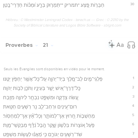
30
חַבֻּר֣וֹת פֶּ֭צַע *תמריק **תַּמְר֣וּק בְּרָ֑ע וּ֝מַכּ֗וֹת חַדְרֵי־בָֽטֶן׃
Hébreu : © Westminster Leningrad Codex - tanach.us --- Grec : © 2010 by the
Society of Biblical Literature and Logos Bible Software - sblgnt.com
Proverbes
21
Seuls les Évangiles sont disponibles en vidéo pour le moment.
1
פַּלְגֵי־מַ֣יִם לֶב־מֶ֭לֶךְ בְּיַד־יְהוָ֑ה עַֽל־כָּל־אֲשֶׁ֖ר יַחְפֹּ֣ץ יַטֶּֽנּוּ׃
2
כָּֽל־דֶּרֶךְ־אִ֭ישׁ יָשָׁ֣ר בְּעֵינָ֑יו וְתֹכֵ֖ן לִבּ֣וֹת יְהוָֽה׃
3
עֲ֭שֹׂה צְדָקָ֣ה וּמִשְׁפָּ֑ט נִבְחָ֖ר לַיהוָ֣ה מִזָּֽבַח׃
4
רוּם־עֵ֭ינַיִם וּרְחַב־לֵ֑ב נִ֖ר רְשָׁעִ֣ים חַטָּֽאת׃
5
מַחְשְׁב֣וֹת חָ֭רוּץ אַךְ־לְמוֹתָ֑ר וְכָל־אָ֝֗ץ אַךְ־לְמַחְסֽוֹר׃
6
פֹּ֣עַל א֭וֹצָרוֹת בִּלְשׁ֣וֹן שָׁ֑קֶר הֶ֥בֶל נִ֝דָּ֗ף מְבַקְשֵׁי־מָֽוֶת׃
7
שֹׁד־רְשָׁעִ֥ים יְגוֹרֵ֑ם כִּ֥י מֵ֝אֲנ֗וּ לַעֲשׂ֥וֹת מִשְׁפָּֽט׃