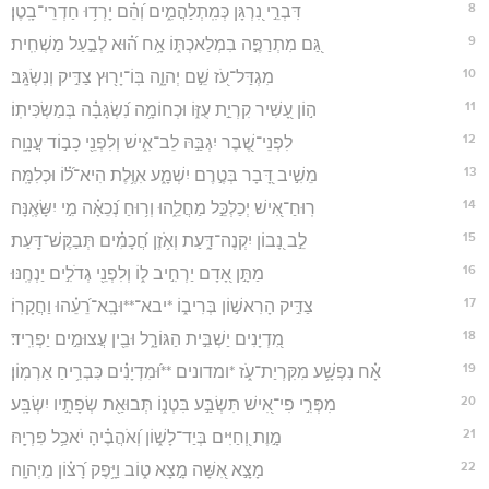
8
דִּבְרֵ֣י נִ֭רְגָּן כְּמִֽתְלַהֲמִ֑ים וְ֝הֵ֗ם יָרְד֥וּ חַדְרֵי־בָֽטֶן׃
9
גַּ֭ם מִתְרַפֶּ֣ה בִמְלַאכְתּ֑וֹ אָ֥ח ה֝֗וּא לְבַ֣עַל מַשְׁחִֽית׃
10
מִגְדַּל־עֹ֭ז שֵׁ֣ם יְהוָ֑ה בּֽוֹ־יָר֖וּץ צַדִּ֣יק וְנִשְׂגָּֽב׃
11
ה֣וֹן עָ֭שִׁיר קִרְיַ֣ת עֻזּ֑וֹ וּכְחוֹמָ֥ה נִ֝שְׂגָּבָ֗ה בְּמַשְׂכִּיתֽוֹ׃
12
לִפְנֵי־שֶׁ֭בֶר יִגְבַּ֣הּ לֵב־אִ֑ישׁ וְלִפְנֵ֖י כָב֣וֹד עֲנָוָֽה׃
13
מֵשִׁ֣יב דָּ֭בָר בְּטֶ֣רֶם יִשְׁמָ֑ע אִוֶּ֥לֶת הִיא־ל֝֗וֹ וּכְלִמָּֽה׃
14
רֽוּחַ־אִ֭ישׁ יְכַלְכֵּ֣ל מַחֲלֵ֑הוּ וְר֥וּחַ נְ֝כֵאָ֗ה מִ֣י יִשָּׂאֶֽנָּה׃
15
לֵ֣ב נָ֭בוֹן יִקְנֶה־דָּ֑עַת וְאֹ֥זֶן חֲ֝כָמִ֗ים תְּבַקֶּשׁ־דָּֽעַת׃
16
מַתָּ֣ן אָ֭דָם יַרְחִ֣יב ל֑וֹ וְלִפְנֵ֖י גְדֹלִ֣ים יַנְחֶֽנּוּ׃
17
צַדִּ֣יק הָרִאשׁ֣וֹן בְּרִיב֑וֹ *יבא־**וּבָֽא־רֵ֝עֵ֗הוּ וַחֲקָרֽוֹ׃
18
מִ֭דְיָנִים יַשְׁבִּ֣ית הַגּוֹרָ֑ל וּבֵ֖ין עֲצוּמִ֣ים יַפְרִֽיד׃
19
אָ֗ח נִפְשָׁ֥ע מִקִּרְיַת־עֹ֑ז *ומדונים **וּ֝מִדְיָנִ֗ים כִּבְרִ֥יחַ אַרְמֽוֹן׃
20
מִפְּרִ֣י פִי־אִ֭ישׁ תִּשְׂבַּ֣ע בִּטְנ֑וֹ תְּבוּאַ֖ת שְׂפָתָ֣יו יִשְׂבָּֽע׃
21
מָ֣וֶת וְ֭חַיִּים בְּיַד־לָשׁ֑וֹן וְ֝אֹהֲבֶ֗יהָ יֹאכַ֥ל פִּרְיָֽהּ׃
22
מָצָ֣א אִ֭שָּׁה מָ֣צָא ט֑וֹב וַיָּ֥פֶק רָ֝צ֗וֹן מֵיְהוָֽה׃