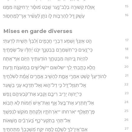
15
אִ֭וֶּלֶת קְשׁוּרָ֣ה בְלֶב־נָ֑עַר שֵׁ֥בֶט מ֝וּסָ֗ר יַרְחִיקֶ֥נָּה מִמֶּֽנּוּ׃
16
עֹ֣שֵֽׁק דָּ֭ל לְהַרְבּ֣וֹת ל֑וֹ נֹתֵ֥ן לְ֝עָשִׁ֗יר אַךְ־לְמַחְסֽוֹר׃
Mises en garde diverses
17
הַ֥ט אָזְנְךָ֗ וּ֭שְׁמַע דִּבְרֵ֣י חֲכָמִ֑ים וְ֝לִבְּךָ֗ תָּשִׁ֥ית לְדַעְתִּֽי׃
18
כִּֽי־נָ֭עִים כִּֽי־תִשְׁמְרֵ֣ם בְּבִטְנֶ֑ךָ יִכֹּ֥נוּ יַ֝חְדָּ֗ו עַל־שְׂפָתֶֽיךָ׃
19
לִהְי֣וֹת בַּ֭יהוָה מִבְטַחֶ֑ךָ הוֹדַעְתִּ֖יךָ הַיּ֣וֹם אַף־אָֽתָּה׃
20
הֲלֹ֤א כָתַ֣בְתִּי לְ֭ךָ *שלשום **שָׁלִישִׁ֑ים בְּמ֖וֹעֵצֹ֣ת וָדָֽעַת׃
21
לְהוֹדִֽיעֲךָ֗ קֹ֭שְׁטְ אִמְרֵ֣י אֱמֶ֑ת לְהָשִׁ֥יב אֲמָרִ֥ים אֱ֝מֶ֗ת לְשֹׁלְחֶֽיךָ׃
22
אַֽל־תִּגְזָל־דָּ֭ל כִּ֣י דַל־ה֑וּא וְאַל־תְּדַכֵּ֖א עָנִ֣י בַשָּֽׁעַר׃
23
כִּֽי־יְ֭הוָה יָרִ֣יב רִיבָ֑ם וְקָבַ֖ע אֶת־קֹבְעֵיהֶ֣ם נָֽפֶשׁ׃
24
אַל־תִּ֭תְרַע אֶת־בַּ֣עַל אָ֑ף וְאֶת־אִ֥ישׁ חֵ֝מוֹת לֹ֣א תָבֽוֹא׃
25
פֶּן־תֶּאֱלַ֥ף *ארחתו **אֹֽרְחֹתָ֑יו וְלָקַחְתָּ֖ מוֹקֵ֣שׁ לְנַפְשֶֽׁךָ׃
26
אַל־תְּהִ֥י בְתֹֽקְעֵי־כָ֑ף בַּ֝עֹרְבִ֗ים מַשָּׁאֽוֹת׃
27
אִם־אֵֽין־לְךָ֥ לְשַׁלֵּ֑ם לָ֥מָּה יִקַּ֥ח מִ֝שְׁכָּבְךָ֗ מִתַּחְתֶּֽיךָ׃