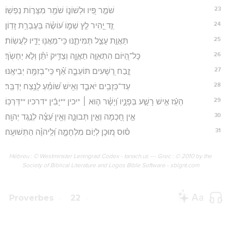
23
שֹׁמֵ֣ר פִּ֭יו וּלְשׁוֹנ֑וֹ שֹׁמֵ֖ר מִצָּר֣וֹת נַפְשֽׁוֹ׃
24
זֵ֣ד יָ֭הִיר לֵ֣ץ שְׁמ֑וֹ ע֝וֹשֶׂ֗ה בְּעֶבְרַ֥ת זָדֽוֹן׃
25
תַּאֲוַ֣ת עָצֵ֣ל תְּמִיתֶ֑נּוּ כִּֽי־מֵאֲנ֖וּ יָדָ֣יו לַעֲשֽׂוֹת׃
26
כָּל־הַ֭יּוֹם הִתְאַוָּ֣ה תַאֲוָ֑ה וְצַדִּ֥יק יִ֝תֵּ֗ן וְלֹ֣א יַחְשֹֽׂךְ׃
27
זֶ֣בַח רְ֭שָׁעִים תּוֹעֵבָ֑ה אַ֝֗ף כִּֽי־בְזִמָּ֥ה יְבִיאֶֽנּוּ׃
28
עֵד־כְּזָבִ֥ים יֹאבֵ֑ד וְאִ֥ישׁ שׁ֝וֹמֵ֗עַ לָנֶ֥צַח יְדַבֵּֽר׃
29
הֵעֵ֬ז אִ֣ישׁ רָשָׁ֣ע בְּפָנָ֑יו וְ֝יָשָׁ֗ר ה֤וּא ׀ *יכין **יָבִ֬ין *דרכיו **דַּרְכּֽוֹ׃
30
אֵ֣ין חָ֭כְמָה וְאֵ֣ין תְּבוּנָ֑ה וְאֵ֥ין עֵ֝צָ֗ה לְנֶ֣גֶד יְהוָֽה׃
31
ס֗וּס מ֭וּכָן לְי֣וֹם מִלְחָמָ֑ה וְ֝לַֽיהוָ֗ה הַתְּשׁוּעָֽה׃
Hébreu : © Westminster Leningrad Codex - tanach.us --- Grec : © 2010 by the
Society of Biblical Literature and Logos Bible Software - sblgnt.com
Proverbes
22