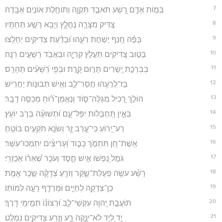
7
בְּמ֤וֹת אָדָ֣ם רָ֭שָׁע תֹּאבַ֣ד תִּקְוָ֑ה וְתוֹחֶ֖לֶת אוֹנִ֣ים אָבָֽדָה׃
8
צַ֭דִּיק מִצָּרָ֣ה נֶחֱלָ֑ץ וַיָּבֹ֖א רָשָׁ֣ע תַּחְתָּֽיו׃
9
בְּפֶ֗ה חָ֭נֵף יַשְׁחִ֣ת רֵעֵ֑הוּ וּ֝בְדַ֗עַת צַדִּיקִ֥ים יֵחָלֵֽצוּ׃
10
בְּט֣וּב צַ֭דִּיקִים תַּעֲלֹ֣ץ קִרְיָ֑ה וּבַאֲבֹ֖ד רְשָׁעִ֣ים רִנָּֽה׃
11
בְּבִרְכַּ֣ת יְ֭שָׁרִים תָּר֣וּם קָ֑רֶת וּבְפִ֥י רְ֝שָׁעִ֗ים תֵּהָרֵֽס׃
12
בָּז־לְרֵעֵ֥הוּ חֲסַר־לֵ֑ב וְאִ֖ישׁ תְּבוּנ֣וֹת יַחֲרִֽישׁ׃
13
הוֹלֵ֣ךְ רָ֭כִיל מְגַלֶּה־סּ֑וֹד וְנֶאֱמַן־ר֝֗וּחַ מְכַסֶּ֥ה דָבָֽר׃
14
בְּאֵ֣ין תַּ֭חְבֻּלוֹת יִפָּל־עָ֑ם וּ֝תְשׁוּעָ֗ה בְּרֹ֣ב יוֹעֵֽץ׃
15
רַע־יֵ֭רוֹעַ כִּי־עָ֣רַב זָ֑ר וְשֹׂנֵ֖א תֹקְעִ֣ים בּוֹטֵֽחַ׃
16
אֵֽשֶׁת־חֵ֭ן תִּתְמֹ֣ךְ כָּב֑וֹד וְ֝עָרִיצִ֗ים יִתְמְכוּ־עֹֽשֶׁר׃
17
גֹּמֵ֣ל נַ֭פְשׁוֹ אִ֣ישׁ חָ֑סֶד וְעֹכֵ֥ר שְׁ֝אֵר֗וֹ אַכְזָרִֽי׃
18
רָשָׁ֗ע עֹשֶׂ֥ה פְעֻלַּת־שָׁ֑קֶר וְזֹרֵ֥עַ צְ֝דָקָ֗ה שֶׂ֣כֶר אֱמֶֽת׃
19
כֵּן־צְדָקָ֥ה לְחַיִּ֑ים וּמְרַדֵּ֖ף רָעָ֣ה לְמוֹתֽוֹ׃
20
תּוֹעֲבַ֣ת יְ֭הוָה עִקְּשֵׁי־לֵ֑ב וּ֝רְצוֹנ֗וֹ תְּמִ֣ימֵי דָֽרֶךְ׃
21
יָ֣ד לְ֭יָד לֹא־יִנָּ֣קֶה רָּ֑ע וְזֶ֖רַע צַדִּיקִ֣ים נִמְלָֽט׃