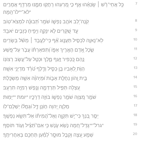
7
כָּ֥ל אֲחֵי־רָ֨שׁ ׀ שְֽׂנֵאֻ֗הוּ אַ֤ף כִּ֣י מְ֭רֵעֵהוּ רָחֲק֣וּ מִמֶּ֑נּוּ מְרַדֵּ֖ף אֲמָרִ֣ים
*לא־**לוֹ־הֵֽמָּה׃
8
קֹֽנֶה־לֵּ֭ב אֹהֵ֣ב נַפְשׁ֑וֹ שֹׁמֵ֥ר תְּ֝בוּנָ֗ה לִמְצֹא־טֽוֹב׃
9
עֵ֣ד שְׁ֭קָרִים לֹ֣א יִנָּקֶ֑ה וְיָפִ֖יחַ כְּזָבִ֣ים יֹאבֵֽד׃
10
לֹֽא־נָאוֶ֣ה לִכְסִ֣יל תַּעֲנ֑וּג אַ֝֗ף כִּֽי־לְעֶ֤בֶד ׀ מְשֹׁ֬ל בְּשָׂרִֽים׃
11
שֵׂ֣כֶל אָ֭דָם הֶאֱרִ֣יךְ אַפּ֑וֹ וְ֝תִפאַרְתּ֗וֹ עֲבֹ֣ר עַל־פָּֽשַׁע׃
12
נַ֣הַם כַּ֭כְּפִיר זַ֣עַף מֶ֑לֶךְ וּכְטַ֖ל עַל־עֵ֣שֶׂב רְצוֹנֽוֹ׃
13
הַוֺּ֣ת לְ֭אָבִיו בֵּ֣ן כְּסִ֑יל וְדֶ֥לֶף טֹ֝רֵ֗ד מִדְיְנֵ֥י אִשָּֽׁה׃
14
בַּ֣יִת וָ֭הוֹן נַחֲלַ֣ת אָב֑וֹת וּ֝מֵיְהוָ֗ה אִשָּׁ֥ה מַשְׂכָּֽלֶת׃
15
עַ֭צְלָה תַּפִּ֣יל תַּרְדֵּמָ֑ה וְנֶ֖פֶשׁ רְמִיָּ֣ה תִרְעָֽב׃
16
שֹׁמֵ֣ר מִ֭צְוָה שֹׁמֵ֣ר נַפְשׁ֑וֹ בּוֹזֵ֖ה דְרָכָ֣יו *יומת **יָמֽוּת׃
17
מַלְוֵ֣ה יְ֭הוָה ח֣וֹנֵֽן דָּ֑ל וּ֝גְמֻל֗וֹ יְשַׁלֶּם־לֽוֹ׃
18
יַסֵּ֣ר בִּ֭נְךָ כִּי־יֵ֣שׁ תִּקְוָ֑ה וְאֶל־הֲ֝מִית֗וֹ אַל־תִּשָּׂ֥א נַפְשֶֽׁךָ׃
19
*גרל־**גְּֽדָל־חֵ֭מָה נֹ֣שֵׂא עֹ֑נֶשׁ כִּ֥י אִם־תַּ֝צִּ֗יל וְע֣וֹד תּוֹסִֽף׃
20
שְׁמַ֣ע עֵ֭צָה וְקַבֵּ֣ל מוּסָ֑ר לְ֝מַ֗עַן תֶּחְכַּ֥ם בְּאַחֲרִיתֶֽךָ׃