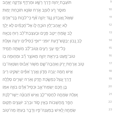
9
תּוֹעֲבַ֣ת יְ֭הוָה דֶּ֣רֶךְ רָשָׁ֑ע וּמְרַדֵּ֖ף צְדָקָ֣ה יֶאֱהָֽב׃
10
מוּסָ֣ר רָ֭ע לְעֹזֵ֣ב אֹ֑רַח שׂוֹנֵ֖א תוֹכַ֣חַת יָמֽוּת׃
11
שְׁא֣וֹל וַ֭אֲבַדּוֹן נֶ֣גֶד יְהוָ֑ה אַ֝֗ף כִּֽי־לִבּ֥וֹת בְּֽנֵי־אָדָֽם׃
12
לֹ֣א יֶאֱהַב־לֵ֭ץ הוֹכֵ֣חַֽ ל֑וֹ אֶל־חֲ֝כָמִ֗ים לֹ֣א יֵלֵֽךְ׃
13
לֵ֣ב שָׂ֭מֵחַ יֵיטִ֣ב פָּנִ֑ים וּבְעַצְּבַת־לֵ֝ב ר֣וּחַ נְכֵאָֽה׃
14
לֵ֣ב נָ֭בוֹן יְבַקֶּשׁ־דָּ֑עַת *ופני **וּפִ֥י כְ֝סִילִ֗ים יִרְעֶ֥ה אִוֶּֽלֶת׃
15
כָּל־יְמֵ֣י עָנִ֣י רָעִ֑ים וְטֽוֹב־לֵ֝֗ב מִשְׁתֶּ֥ה תָמִֽיד׃
16
טוֹב־מְ֭עַט בְּיִרְאַ֣ת יְהוָ֑ה מֵאוֹצָ֥ר רָ֝֗ב וּמְה֥וּמָה בֽוֹ׃
17
ט֤וֹב אֲרֻחַ֣ת יָ֭רָק וְאַהֲבָה־שָׁ֑ם מִשּׁ֥וֹר אָ֝ב֗וּס וְשִׂנְאָה־בֽוֹ׃
18
אִ֣ישׁ חֵ֭מָה יְגָרֶ֣ה מָד֑וֹן וְאֶ֥רֶך אַ֝פַּ֗יִם יַשְׁקִ֥יט רִֽיב׃
19
דֶּ֣רֶךְ עָ֭צֵל כִּמְשֻׂ֣כַת חָ֑דֶק וְאֹ֖רַח יְשָׁרִ֣ים סְלֻלָֽה׃
20
בֵּ֣ן חָ֭כָם יְשַׂמַּח־אָ֑ב וּכְסִ֥יל אָ֝דָ֗ם בּוֹזֶ֥ה אִמּֽוֹ׃
21
אִ֭וֶּלֶת שִׂמְחָ֣ה לַחֲסַר־לֵ֑ב וְאִ֥ישׁ תְּ֝בוּנָ֗ה יְיַשֶׁר־לָֽכֶת׃
22
הָפֵ֣ר מַ֭חֲשָׁבוֹת בְּאֵ֣ין ס֑וֹד וּבְרֹ֖ב יוֹעֲצִ֣ים תָּקֽוּם׃
23
שִׂמְחָ֣ה לָ֭אִישׁ בְּמַעֲנֵה־פִ֑יו וְדָבָ֖ר בְּעִתּ֣וֹ מַה־טּֽוֹב׃