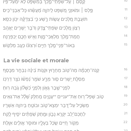
10
קֶ֤סֶם ׀ עַֽל־שִׂפְתֵי־מֶ֑לֶךְ בְּ֝מִשְׁפָּ֗ט לֹ֣א יִמְעַל־פִּֽיו׃
11
פֶּ֤לֶס ׀ וּמֹאזְנֵ֣י מִ֭שְׁפָּט לַֽיהוָ֑ה מַ֝עֲשֵׂ֗הוּ כָּל־אַבְנֵי־כִֽיס׃
12
תּוֹעֲבַ֣ת מְ֭לָכִים עֲשׂ֣וֹת רֶ֑שַׁע כִּ֥י בִ֝צְדָקָ֗ה יִכּ֥וֹן כִּסֵּֽא׃
13
רְצ֣וֹן מְ֭לָכִים שִׂפְתֵי־צֶ֑דֶק וְדֹבֵ֖ר יְשָׁרִ֣ים יֶאֱהָֽב׃
14
חֲמַת־מֶ֥לֶךְ מַלְאֲכֵי־מָ֑וֶת וְאִ֖ישׁ חָכָ֣ם יְכַפְּרֶֽנָּה׃
15
בְּאוֹר־פְּנֵי־מֶ֥לֶךְ חַיִּ֑ים וּ֝רְצוֹנ֗וֹ כְּעָ֣ב מַלְקֽוֹשׁ׃
La vie sociale et morale
16
קְֽנֹה־חָכְמָ֗ה מַה־טּ֥וֹב מֵחָר֑וּץ וּקְנ֥וֹת בִּ֝ינָ֗ה נִבְחָ֥ר מִכָּֽסֶף׃
17
מְסִלַּ֣ת יְ֭שָׁרִים ס֣וּר מֵרָ֑ע שֹׁמֵ֥ר נַ֝פְשׁ֗וֹ נֹצֵ֥ר דַּרְכּֽוֹ׃
18
לִפְנֵי־שֶׁ֥בֶר גָּא֑וֹן וְלִפְנֵ֥י כִ֝שָּׁל֗וֹן גֹּ֣בַהּ רֽוּחַ׃
19
ט֣וֹב שְׁפַל־ר֭וּחַ אֶת־*עניים **עֲנָוִ֑ים מֵֽחַלֵּ֥ק שָׁ֝לָ֗ל אֶת־גֵּאִֽים׃
20
מַשְׂכִּ֣יל עַל־דָּ֭בָר יִמְצָא־ט֑וֹב וּבוֹטֵ֖חַ בַּיהוָ֣ה אַשְׁרָֽיו׃
21
לַחֲכַם־לֵ֭ב יִקָּרֵ֣א נָב֑וֹן וּמֶ֥תֶק שְׂ֝פָתַ֗יִם יֹסִ֥יף לֶֽקַח׃
22
מְק֣וֹר חַ֭יִּים שֵׂ֣כֶל בְּעָלָ֑יו וּמוּסַ֖ר אֱוִלִ֣ים אִוֶּֽלֶת׃
23