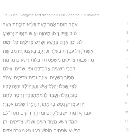
Seuls les Évangiles sont disponibles en vidéo pour le moment.
1
אֹהֵ֣ב מ֭וּסָר אֹ֣הֵֽב דָּ֑עַת וְשֹׂנֵ֖א תוֹכַ֣חַת בָּֽעַר׃
2
ט֗וֹב יָפִ֣יק רָ֭צוֹן מֵיְהוָ֑ה וְאִ֖ישׁ מְזִמּ֣וֹת יַרְשִֽׁיעַ׃
3
לֹא־יִכּ֣וֹן אָדָ֣ם בְּרֶ֑שַׁע וְשֹׁ֥רֶשׁ צַ֝דִּיקִ֗ים בַּל־יִמּֽוֹט׃
4
אֵֽשֶׁת־חַ֭יִל עֲטֶ֣רֶת בַּעְלָ֑הּ וּכְרָקָ֖ב בְּעַצְמוֹתָ֣יו מְבִישָֽׁה׃
5
מַחְשְׁב֣וֹת צַדִּיקִ֣ים מִשְׁפָּ֑ט תַּחְבֻּל֖וֹת רְשָׁעִ֣ים מִרְמָֽה׃
6
דִּבְרֵ֣י רְשָׁעִ֣ים אֱרָב־דָּ֑ם וּפִ֥י יְ֝שָׁרִ֗ים יַצִּילֵֽם׃
7
הָפ֣וֹךְ רְשָׁעִ֣ים וְאֵינָ֑ם וּבֵ֖ית צַדִּיקִ֣ים יַעֲמֹֽד׃
8
לְֽפִי־שִׂ֭כְלוֹ יְהֻלַּל־אִ֑ישׁ וְנַעֲוֵה־לֵ֝֗ב יִהְיֶ֥ה לָבֽוּז׃
9
ט֣וֹב נִ֭קְלֶה וְעֶ֣בֶד ל֑וֹ מִ֝מְּתַכַּבֵּ֗ד וַחֲסַר־לָֽחֶם׃
10
יוֹדֵ֣עַ צַ֭דִּיק נֶ֣פֶשׁ בְּהֶמְתּ֑וֹ וְֽרַחֲמֵ֥י רְ֝שָׁעִ֗ים אַכְזָרִֽי׃
11
עֹבֵ֣ד אַ֭דְמָתוֹ יִֽשְׂבַּֽע־לָ֑חֶם וּמְרַדֵּ֖ף רֵיקִ֣ים חֲסַר־לֵֽב׃
12
חָמַ֣ד רָ֭שָׁע מְצ֣וֹד רָעִ֑ים וְשֹׁ֖רֶשׁ צַדִּיקִ֣ים יִתֵּֽן׃
13
בְּפֶ֣שַׁע שְׂ֭פָתַיִם מוֹקֵ֣שׁ רָ֑ע וַיֵּצֵ֖א מִצָּרָ֣ה צַדִּֽיק׃