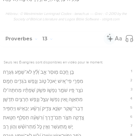
Hébreu : © Westminster Leningrad Codex - tanach.us --- Grec : © 2010 by the
Society of Biblical Literature and Logos Bible Software - sblgnt.com
Proverbes
13
Seuls les Évangiles sont disponibles en vidéo pour le moment.
1
בֵּ֣ן חָ֭כָם מ֣וּסַר אָ֑ב וְ֝לֵ֗ץ לֹא־שָׁמַ֥ע גְּעָרָֽה׃
2
מִפְּרִ֣י פִי־אִ֭ישׁ יֹ֣אכַל ט֑וֹב וְנֶ֖פֶשׁ בֹּגְדִ֣ים חָמָֽס׃
3
נֹצֵ֣ר פִּ֭יו שֹׁמֵ֣ר נַפְשׁ֑וֹ פֹּשֵׂ֥ק שְׂ֝פָתָ֗יו מְחִתָּה־לֽוֹ׃
4
מִתְאַוָּ֣ה וָ֭אַיִן נַפְשׁ֣וֹ עָצֵ֑ל וְנֶ֖פֶשׁ חָרֻצִ֣ים תְּדֻשָּֽׁן׃
5
דְּבַר־שֶׁ֭קֶר יִשְׂנָ֣א צַדִּ֑יק וְ֝רָשָׁ֗ע יַבְאִ֥ישׁ וְיַחְפִּֽיר׃
6
צְ֭דָקָה תִּצֹּ֣ר תָּם־דָּ֑רֶךְ וְ֝רִשְׁעָ֗ה תְּסַלֵּ֥ף חַטָּֽאת׃
7
יֵ֣שׁ מִ֭תְעַשֵּׁר וְאֵ֣ין כֹּ֑ל מִ֝תְרוֹשֵׁ֗שׁ וְה֣וֹן רָֽב׃
8
כֹּ֣פֶר נֶֽפֶשׁ־אִ֣ישׁ עָשְׁר֑וֹ וְ֝רָ֗שׁ לֹא־שָׁמַ֥ע גְּעָרָֽה׃