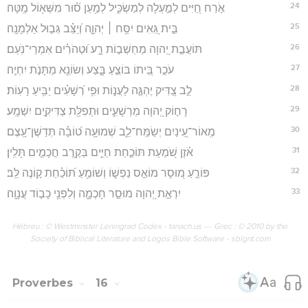
24
אֹ֣רַח חַ֭יִּים לְמַ֣עְלָה לְמַשְׂכִּ֑יל לְמַ֥עַן ס֝֗וּר מִשְּׁא֥וֹל מָֽטָּה׃
25
בֵּ֣ית גֵּ֭אִים יִסַּ֥ח ׀ יְהוָ֑ה וְ֝יַצֵּ֗ב גְּב֣וּל אַלְמָנָֽה׃
26
תּוֹעֲבַ֣ת יְ֭הוָה מַחְשְׁב֣וֹת רָ֑ע וּ֝טְהֹרִ֗ים אִמְרֵי־נֹֽעַם׃
27
עֹכֵ֣ר בֵּ֭יתוֹ בּוֹצֵ֣עַ בָּ֑צַע וְשׂוֹנֵ֖א מַתָּנֹ֣ת יִחְיֶֽה׃
28
לֵ֣ב צַ֭דִּיק יֶהְגֶּ֣ה לַעֲנ֑וֹת וּפִ֥י רְ֝שָׁעִ֗ים יַבִּ֥יעַ רָעֽוֹת׃
29
רָח֣וֹק יְ֭הוָה מֵרְשָׁעִ֑ים וּתְפִלַּ֖ת צַדִּיקִ֣ים יִשְׁמָֽע׃
30
מְֽאוֹר־עֵ֭ינַיִם יְשַׂמַּֽח־לֵ֑ב שְׁמוּעָ֥ה ט֝וֹבָ֗ה תְּדַשֶּׁן־עָֽצֶם׃
31
אֹ֗זֶן שֹׁ֭מַעַת תּוֹכַ֣חַת חַיִּ֑ים בְּקֶ֖רֶב חֲכָמִ֣ים תָּלִֽין׃
32
פּוֹרֵ֣עַ מ֭וּסָר מוֹאֵ֣ס נַפְשׁ֑וֹ וְשׁוֹמֵ֥עַ תּ֝וֹכַ֗חַת ק֣וֹנֶה לֵּֽב׃
33
יִרְאַ֣ת יְ֭הוָה מוּסַ֣ר חָכְמָ֑ה וְלִפְנֵ֖י כָב֣וֹד עֲנָוָֽה׃
Hébreu : © Westminster Leningrad Codex - tanach.us --- Grec : © 2010 by the
Society of Biblical Literature and Logos Bible Software - sblgnt.com
Proverbes
16