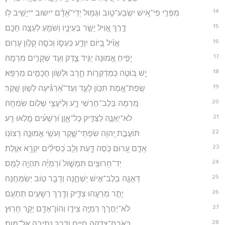
14
מִפְּרִ֣י פִי־אִ֭ישׁ יִשְׂבַּע־ט֑וֹב וּגְמ֥וּל יְדֵי־אָ֝דָ֗ם *ישוב **יָשִׁ֥יב לֽוֹ׃
15
דֶּ֣רֶךְ אֱ֭וִיל יָשָׁ֣ר בְּעֵינָ֑יו וְשֹׁמֵ֖עַ לְעֵצָ֣ה חָכָֽם׃
16
אֱוִ֗יל בַּ֭יּוֹם יִוָּדַ֣ע כַּעְס֑וֹ וְכֹסֶ֖ה קָל֣וֹן עָרֽוּם׃
17
יָפִ֣יחַ אֱ֭מוּנָה יַגִּ֣יד צֶ֑דֶק וְעֵ֖ד שְׁקָרִ֣ים מִרְמָֽה׃
18
יֵ֣שׁ בּ֭וֹטֶה כְּמַדְקְר֣וֹת חָ֑רֶב וּלְשׁ֖וֹן חֲכָמִ֣ים מַרְפֵּֽא׃
19
שְֽׂפַת־אֱ֭מֶת תִּכּ֣וֹן לָעַ֑ד וְעַד־אַ֝רְגִּ֗יעָה לְשׁ֣וֹן שָֽׁקֶר׃
20
מִ֭רְמָה בְּלֶב־חֹ֣רְשֵׁי רָ֑ע וּֽלְיֹעֲצֵ֖י שָׁל֣וֹם שִׂמְחָֽה׃
21
לֹא־יְאֻנֶּ֣ה לַצַּדִּ֣יק כָּל־אָ֑וֶן וּ֝רְשָׁעִ֗ים מָ֣לְאוּ רָֽע׃
22
תּוֹעֲבַ֣ת יְ֭הוָה שִׂפְתֵי־שָׁ֑קֶר וְעֹשֵׂ֖י אֱמוּנָ֣ה רְצוֹנֽוֹ׃
23
אָדָ֣ם עָ֭רוּם כֹּ֣סֶה דָּ֑עַת וְלֵ֥ב כְּ֝סִילִ֗ים יִקְרָ֥א אִוֶּֽלֶת׃
24
יַד־חָרוּצִ֥ים תִּמְשׁ֑וֹל ו֝רְמִיָּ֗ה תִּהְיֶ֥ה לָמַֽס׃
25
דְּאָגָ֣ה בְלֶב־אִ֣ישׁ יַשְׁחֶ֑נָּה וְדָבָ֖ר ט֣וֹב יְשַׂמְּחֶֽנָּה׃
26
יָתֵ֣ר מֵרֵעֵ֣הוּ צַדִּ֑יק וְדֶ֖רֶךְ רְשָׁעִ֣ים תַּתְעֵֽם׃
27
לֹא־יַחֲרֹ֣ךְ רְמִיָּ֣ה צֵיד֑וֹ וְהוֹן־אָדָ֖ם יָקָ֣ר חָרֽוּץ׃
28
בְּאֹֽרַח־צְדָקָ֥ה חַיִּ֑ים וְדֶ֖רֶךְ נְתִיבָ֣ה אַל־מָֽוֶת׃