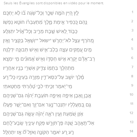
Seuls les Évangiles sont disponibles en vidéo pour le moment.
1
לֵ֣ץ הַ֭יַּין הֹמֶ֣ה שֵׁכָ֑ר וְכָל־שֹׁ֥גֶה בּ֝֗וֹ לֹ֣א יֶחְכָּֽם׃
2
נַ֣הַם כַּ֭כְּפִיר אֵ֣ימַת מֶ֑לֶךְ מִ֝תְעַבְּר֗וֹ חוֹטֵ֥א נַפְשֽׁוֹ׃
3
כָּב֣וֹד לָ֭אִישׁ שֶׁ֣בֶת מֵרִ֑יב וְכָל־אֱ֝וִ֗יל יִתְגַּלָּֽע׃
4
מֵ֭חֹרֶף עָצֵ֣ל לֹא־יַחֲרֹ֑שׁ *ישאל **וְשָׁאַ֖ל בַּקָּצִ֣יר וָאָֽיִן׃
5
מַ֣יִם עֲ֭מֻקִּים עֵצָ֣ה בְלֶב־אִ֑ישׁ וְאִ֖ישׁ תְּבוּנָ֣ה יִדְלֶֽנָּה׃
6
רָב־אָדָ֗ם יִ֭קְרָא אִ֣ישׁ חַסְדּ֑וֹ וְאִ֥ישׁ אֱ֝מוּנִ֗ים מִ֣י יִמְצָֽא׃
7
מִתְהַלֵּ֣ךְ בְּתֻמּ֣וֹ צַדִּ֑יק אַשְׁרֵ֖י בָנָ֣יו אַחֲרָֽיו׃
8
מֶ֗לֶךְ יוֹשֵׁ֥ב עַל־כִּסֵּא־דִ֑ין מְזָרֶ֖ה בְעֵינָ֣יו כָּל־רָֽע׃
9
מִֽי־יֹ֭אמַר זִכִּ֣יתִי לִבִּ֑י טָ֝הַ֗רְתִּי מֵחַטָּאתִֽי׃
10
אֶ֣בֶן וָ֭אֶבֶן אֵיפָ֣ה וְאֵיפָ֑ה תּוֹעֲבַ֥ת יְ֝הוָ֗ה גַּם־שְׁנֵיהֶֽם׃
11
גַּ֣ם בְּ֭מַעֲלָלָיו יִתְנַכֶּר־נָ֑עַר אִם־זַ֖ךְ וְאִם־יָשָׁ֣ר פָּעֳלֽוֹ׃
12
אֹ֣זֶן שֹׁ֭מַעַת וְעַ֣יִן רֹאָ֑ה יְ֝הוָ֗ה עָשָׂ֥ה גַם־שְׁנֵיהֶֽם׃
13
אַל־תֶּֽאֱהַ֣ב שֵׁ֭נָה פֶּן־תִּוָּרֵ֑שׁ פְּקַ֖ח עֵינֶ֣יךָ שְֽׂבַֽע־לָֽחֶם׃
14
רַ֣ע רַ֭ע יֹאמַ֣ר הַקּוֹנֶ֑ה וְאֹזֵ֥ל ל֝֗וֹ אָ֣ז יִתְהַלָּֽל׃