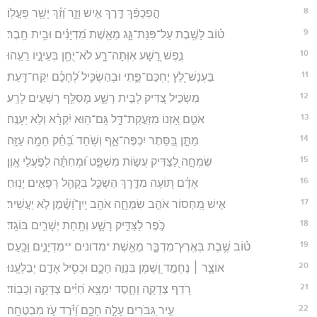
8
הֲפַכְפַּ֬ךְ דֶּ֣רֶךְ אִ֣ישׁ וָזָ֑ר וְ֝זַ֗ךְ יָשָׁ֥ר פָּעֳלֽוֹ׃
9
ט֗וֹב לָשֶׁ֥בֶת עַל־פִּנַּת־גָּ֑ג מֵאֵ֥שֶׁת מִ֝דְיָנִ֗ים וּבֵ֥ית חָֽבֶר׃
10
נֶ֣פֶשׁ רָ֭שָׁע אִוְּתָה־רָ֑ע לֹא־יֻחַ֖ן בְּעֵינָ֣יו רֵעֵֽהוּ׃
11
בַּעְנָשׁ־לֵ֭ץ יֶחְכַּם־פֶּ֑תִי וּבְהַשְׂכִּ֥יל לְ֝חָכָ֗ם יִקַּח־דָּֽעַת׃
12
מַשְׂכִּ֣יל צַ֭דִּיק לְבֵ֣ית רָשָׁ֑ע מְסַלֵּ֖ף רְשָׁעִ֣ים לָרָֽע׃
13
אֹטֵ֣ם אָ֭זְנוֹ מִזַּעֲקַת־דָּ֑ל גַּֽם־ה֥וּא יִ֝קְרָ֗א וְלֹ֣א יֵעָנֶֽה׃
14
מַתָּ֣ן בַּ֭סֵּתֶר יִכְפֶּה־אָ֑ף וְשֹׁ֥חַד בַּ֝חֵ֗ק חֵמָ֥ה עַזָּֽה׃
15
שִׂמְחָ֣ה לַ֭צַּדִּיק עֲשׂ֣וֹת מִשְׁפָּ֑ט וּ֝מְחִתָּ֗ה לְפֹ֣עֲלֵי אָֽוֶן׃
16
אָדָ֗ם תּ֭וֹעֶה מִדֶּ֣רֶךְ הַשְׂכֵּ֑ל בִּקְהַ֖ל רְפָאִ֣ים יָנֽוּחַ׃
17
אִ֣ישׁ מַ֭חְסוֹר אֹהֵ֣ב שִׂמְחָ֑ה אֹהֵ֥ב יַֽיִן־וָ֝שֶׁ֗מֶן לֹ֣א יַעֲשִֽׁיר׃
18
כֹּ֣פֶר לַצַּדִּ֣יק רָשָׁ֑ע וְתַ֖חַת יְשָׁרִ֣ים בּוֹגֵֽד׃
19
ט֗וֹב שֶׁ֥בֶת בְּאֶֽרֶץ־מִדְבָּ֑ר מֵאֵ֖שֶׁת *מדונים **מִדְיָנִ֣ים וָכָֽעַס׃
20
אוֹצָ֤ר ׀ נֶחְמָ֣ד וָ֭שֶׁמֶן בִּנְוֵ֣ה חָכָ֑ם וּכְסִ֖יל אָדָ֣ם יְבַלְּעֶֽנּוּ׃
21
רֹ֭דֵף צְדָקָ֣ה וָחָ֑סֶד יִמְצָ֥א חַ֝יִּ֗ים צְדָקָ֥ה וְכָבֽוֹד׃
22
עִ֣יר גִּ֭בֹּרִים עָלָ֣ה חָכָ֑ם וַ֝יֹּ֗רֶד עֹ֣ז מִבְטֶחָֽה׃