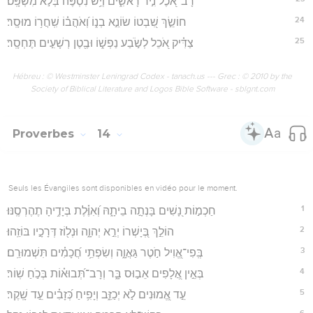
רָב־אֹ֭כֶל נִ֣יר רָאשִׁ֑ים וְיֵ֥שׁ נִ֝סְפֶּ֗ה בְּלֹ֣א מִשְׁפָּֽט׃
24
חוֹשֵׂ֣ךְ שִׁ֭בְטוֹ שׂוֹנֵ֣א בְנ֑וֹ וְ֝אֹהֲב֗וֹ שִֽׁחֲר֥וֹ מוּסָֽר׃
25
צַדִּ֗יק אֹ֭כֵל לְשֹׂ֣בַע נַפְשׁ֑וֹ וּבֶ֖טֶן רְשָׁעִ֣ים תֶּחְסָֽר׃
Hébreu : © Westminster Leningrad Codex - tanach.us --- Grec : © 2010 by the
Society of Biblical Literature and Logos Bible Software - sblgnt.com
Proverbes
14
Seuls les Évangiles sont disponibles en vidéo pour le moment.
1
חַכְמ֣וֹת נָ֭שִׁים בָּנְתָ֣ה בֵיתָ֑הּ וְ֝אִוֶּ֗לֶת בְּיָדֶ֥יהָ תֶהֶרְסֶֽנּוּ׃
2
הוֹלֵ֣ךְ בְּ֭יָשְׁרוֹ יְרֵ֣א יְהוָ֑ה וּנְל֖וֹז דְּרָכָ֣יו בּוֹזֵֽהוּ׃
3
בְּֽפִי־אֱ֭וִיל חֹ֣טֶר גַּאֲוָ֑ה וְשִׂפְתֵ֥י חֲ֝כָמִ֗ים תִּשְׁמוּרֵֽם׃
4
בְּאֵ֣ין אֲ֭לָפִים אֵב֣וּס בָּ֑ר וְרָב־תְּ֝בוּא֗וֹת בְּכֹ֣חַ שֽׁוֹר׃
5
עֵ֣ד אֱ֭מוּנִים לֹ֣א יְכַזֵּ֑ב וְיָפִ֥יחַ כְּ֝זָבִ֗ים עֵ֣ד שָֽׁקֶר׃
6