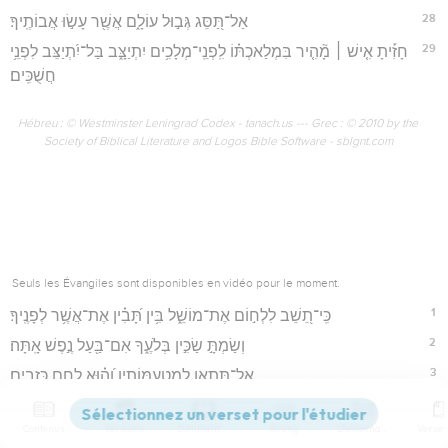
28
אַל־תַּ֭סֵּג גְּב֣וּל עוֹלָ֑ם אֲשֶׁ֖ר עָשׂ֣וּ אֲבוֹתֶֽיךָ׃
29
חָזִ֡יתָ אִ֤ישׁ ׀ מָ֘הִ֤יר בִּמְלַאכְתּ֗וֹ לִֽפְנֵֽי־מְלָכִ֥ים יִתְיַצָּ֑ב בַּל־יִ֝תְיַצֵּב לִפְנֵ֥י
חֲשֻׁכִּֽים׃
Hébreu : © Westminster Leningrad Codex - tanach.us --- Grec : © 2010 by the
Society of Biblical Literature and Logos Bible Software - sblgnt.com
Seuls les Évangiles sont disponibles en vidéo pour le moment.
1
כִּֽי־תֵ֭שֵׁב לִלְח֣וֹם אֶת־מוֹשֵׁ֑ל בִּ֥ין תָּ֝בִ֗ין אֶת־אֲשֶׁ֥ר לְפָנֶֽיךָ׃
2
וְשַׂמְתָּ֣ שַׂכִּ֣ין בְּלֹעֶ֑ךָ אִם־בַּ֖עַל נֶ֣פֶשׁ אָֽתָּה׃
3
אַל־תִּ֭תְאָו לְמַטְעַמּוֹתָ֑יו וְ֝ה֗וּא לֶ֣חֶם כְּזָבִֽים׃
4
אַל־תִּיגַ֥ע לְֽהַעֲשִׁ֑יר מִֽבִּינָתְךָ֥ חֲדָֽל׃
Contenus
Versions
Commentaires
Strong
Dictionnaire
5
*התעוף **הֲתָ֤עִיף עֵינֶ֥יךָ בּ֗וֹ וְֽאֵ֫ינֶ֥נּוּ כִּ֤י עָשֹׂ֣ה יַעֲשֶׂה־לּ֣וֹ כְנָפַ֑יִם כְּ֝נֶ֗שֶׁר