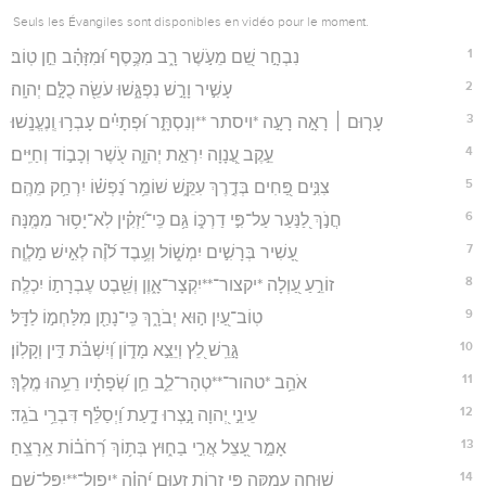
Seuls les Évangiles sont disponibles en vidéo pour le moment.
1
נִבְחָ֣ר שֵׁ֭ם מֵעֹ֣שֶׁר רָ֑ב מִכֶּ֥סֶף וּ֝מִזָּהָ֗ב חֵ֣ן טֽוֹב׃
2
עָשִׁ֣יר וָרָ֣שׁ נִפְגָּ֑שׁוּ עֹשֵׂ֖ה כֻלָּ֣ם יְהוָֽה׃
3
עָר֤וּם ׀ רָאָ֣ה רָעָ֣ה *ויסתר **וְנִסְתָּ֑ר וּ֝פְתָיִ֗ים עָבְר֥וּ וְֽנֶעֱנָֽשׁוּ׃
4
עֵ֣קֶב עֲ֭נָוָה יִרְאַ֣ת יְהוָ֑ה עֹ֖שֶׁר וְכָב֣וֹד וְחַיִּֽים׃
5
צִנִּ֣ים פַּ֭חִים בְּדֶ֣רֶךְ עִקֵּ֑שׁ שׁוֹמֵ֥ר נַ֝פְשׁ֗וֹ יִרְחַ֥ק מֵהֶֽם׃
6
חֲנֹ֣ךְ לַ֭נַּעַר עַל־פִּ֣י דַרְכּ֑וֹ גַּ֥ם כִּֽי־יַ֝זְקִ֗ין לֹֽא־יָס֥וּר מִמֶּֽנָּה׃
7
עָ֭שִׁיר בְּרָשִׁ֣ים יִמְשׁ֑וֹל וְעֶ֥בֶד לֹ֝וֶ֗ה לְאִ֣ישׁ מַלְוֶֽה׃
8
זוֹרֵ֣עַ עַ֭וְלָה *יקצור־**יִקְצָר־אָ֑וֶן וְשֵׁ֖בֶט עֶבְרָת֣וֹ יִכְלֶֽה׃
9
טֽוֹב־עַ֭יִן ה֣וּא יְבֹרָ֑ךְ כִּֽי־נָתַ֖ן מִלַּחְמ֣וֹ לַדָּֽל׃
10
גָּ֣רֵֽשׁ לֵ֭ץ וְיֵצֵ֣א מָד֑וֹן וְ֝יִשְׁבֹּ֗ת דִּ֣ין וְקָלֽוֹן׃
11
אֹהֵ֥ב *טהור־**טְהָר־לֵ֑ב חֵ֥ן שְׂ֝פָתָ֗יו רֵעֵ֥הוּ מֶֽלֶךְ׃
12
עֵינֵ֣י יְ֭הוָה נָ֣צְרוּ דָ֑עַת וַ֝יְסַלֵּ֗ף דִּבְרֵ֥י בֹגֵֽד׃
13
אָמַ֣ר עָ֭צֵל אֲרִ֣י בַח֑וּץ בְּת֥וֹךְ רְ֝חֹב֗וֹת אֵֽרָצֵֽחַ׃
14
שׁוּחָ֣ה עֲ֭מֻקָּה פִּ֣י זָר֑וֹת זְע֥וּם יְ֝הוָ֗ה *יפול־**יִפָּל־שָֽׁם׃