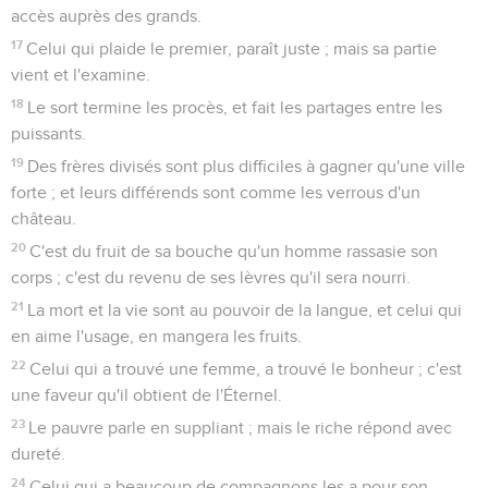
accès auprès des grands.
17
Celui qui plaide le premier, paraît juste ; mais sa partie
vient et l'examine.
18
Le sort termine les procès, et fait les partages entre les
puissants.
19
Des frères divisés sont plus difficiles à gagner qu'une ville
forte ; et leurs différends sont comme les verrous d'un
château.
20
C'est du fruit de sa bouche qu'un homme rassasie son
corps ; c'est du revenu de ses lèvres qu'il sera nourri.
21
La mort et la vie sont au pouvoir de la langue, et celui qui
en aime l'usage, en mangera les fruits.
22
Celui qui a trouvé une femme, a trouvé le bonheur ; c'est
une faveur qu'il obtient de l'Éternel.
23
Le pauvre parle en suppliant ; mais le riche répond avec
dureté.
24
Celui qui a beaucoup de compagnons les a pour son