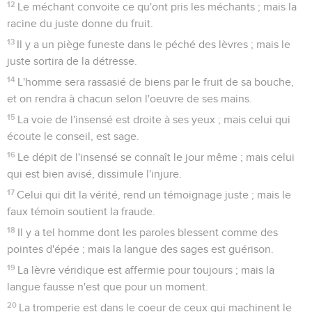
12
Le méchant convoite ce qu'ont pris les méchants ; mais la
racine du juste donne du fruit.
13
Il y a un piège funeste dans le péché des lèvres ; mais le
juste sortira de la détresse.
14
L'homme sera rassasié de biens par le fruit de sa bouche,
et on rendra à chacun selon l'oeuvre de ses mains.
15
La voie de l'insensé est droite à ses yeux ; mais celui qui
écoute le conseil, est sage.
16
Le dépit de l'insensé se connaît le jour même ; mais celui
qui est bien avisé, dissimule l'injure.
17
Celui qui dit la vérité, rend un témoignage juste ; mais le
faux témoin soutient la fraude.
18
Il y a tel homme dont les paroles blessent comme des
pointes d'épée ; mais la langue des sages est guérison.
19
La lèvre véridique est affermie pour toujours ; mais la
langue fausse n'est que pour un moment.
20
La tromperie est dans le coeur de ceux qui machinent le