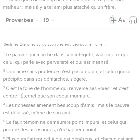
malheur ; mais il y a tel ami plus attaché qu'un frère.
Proverbes
19
Seuls les Évangiles sont disponibles en vidéo pour le moment.
1
Le pauvre qui marche dans son intégrité, vaut mieux que
celui qui parle avec perversité et qui est insensé.
2
Une âme sans prudence n'est pas un bien, et celui qui se
précipite dans ses démarches, s'égare.
3
C'est la folie de l'homme qui renverse ses voies ; et c'est
contre l'Éternel que son coeur murmure.
4
Les richesses amènent beaucoup d'amis ; mais le pauvre
est délaissé, même de son ami.
5
Le faux témoin ne demeurera point impuni, et celui qui
profère des mensonges, n'échappera point.
6
Plusieurs flattent celui qui est généreux, et chacun est ami