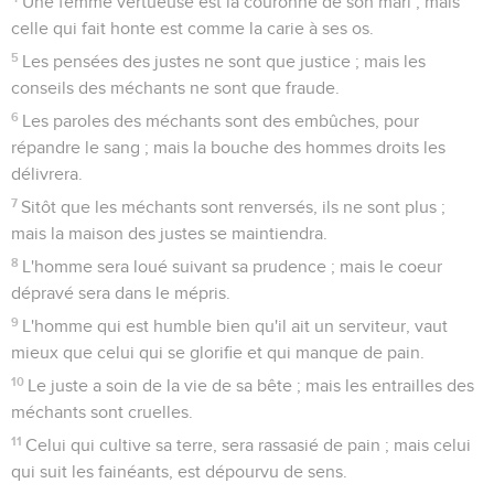
Une femme vertueuse est la couronne de son mari ; mais
celle qui fait honte est comme la carie à ses os.
5
Les pensées des justes ne sont que justice ; mais les
conseils des méchants ne sont que fraude.
6
Les paroles des méchants sont des embûches, pour
répandre le sang ; mais la bouche des hommes droits les
délivrera.
7
Sitôt que les méchants sont renversés, ils ne sont plus ;
mais la maison des justes se maintiendra.
8
L'homme sera loué suivant sa prudence ; mais le coeur
dépravé sera dans le mépris.
9
L'homme qui est humble bien qu'il ait un serviteur, vaut
mieux que celui qui se glorifie et qui manque de pain.
10
Le juste a soin de la vie de sa bête ; mais les entrailles des
méchants sont cruelles.
11
Celui qui cultive sa terre, sera rassasié de pain ; mais celui
qui suit les fainéants, est dépourvu de sens.