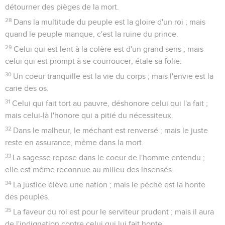
détourner des pièges de la mort.
28
Dans la multitude du peuple est la gloire d'un roi ; mais
quand le peuple manque, c'est la ruine du prince.
29
Celui qui est lent à la colère est d'un grand sens ; mais
celui qui est prompt à se courroucer, étale sa folie.
30
Un coeur tranquille est la vie du corps ; mais l'envie est la
carie des os.
31
Celui qui fait tort au pauvre, déshonore celui qui l'a fait ;
mais celui-là l'honore qui a pitié du nécessiteux.
32
Dans le malheur, le méchant est renversé ; mais le juste
reste en assurance, même dans la mort.
33
La sagesse repose dans le coeur de l'homme entendu ;
elle est même reconnue au milieu des insensés.
34
La justice élève une nation ; mais le péché est la honte
des peuples.
35
La faveur du roi est pour le serviteur prudent ; mais il aura
de l'indignation contre celui qui lui fait honte.