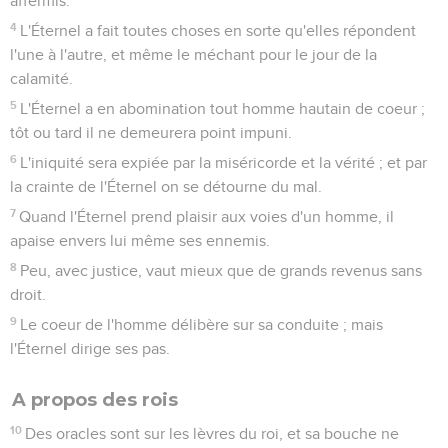
affermis.
4
L'Éternel a fait toutes choses en sorte qu'elles répondent
l'une à l'autre, et même le méchant pour le jour de la
calamité.
5
L'Éternel a en abomination tout homme hautain de coeur ;
tôt ou tard il ne demeurera point impuni.
6
L'iniquité sera expiée par la miséricorde et la vérité ; et par
la crainte de l'Éternel on se détourne du mal.
7
Quand l'Éternel prend plaisir aux voies d'un homme, il
apaise envers lui même ses ennemis.
8
Peu, avec justice, vaut mieux que de grands revenus sans
droit.
9
Le coeur de l'homme délibère sur sa conduite ; mais
l'Éternel dirige ses pas.
A propos des rois
10
Des oracles sont sur les lèvres du roi, et sa bouche ne