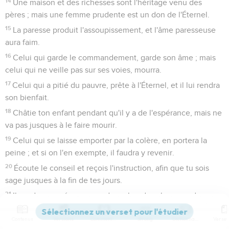
14
Une maison et des richesses sont l'héritage venu des
pères ; mais une femme prudente est un don de l'Éternel.
15
La paresse produit l'assoupissement, et l'âme paresseuse
aura faim.
16
Celui qui garde le commandement, garde son âme ; mais
celui qui ne veille pas sur ses voies, mourra.
17
Celui qui a pitié du pauvre, prête à l'Éternel, et il lui rendra
son bienfait.
18
Châtie ton enfant pendant qu'il y a de l'espérance, mais ne
va pas jusques à le faire mourir.
19
Celui qui se laisse emporter par la colère, en portera la
peine ; et si on l'en exempte, il faudra y revenir.
20
Écoute le conseil et reçois l'instruction, afin que tu sois
sage jusques à la fin de tes jours.
21
Il y a des pensées en grand nombre dans le coeur de
l'homme ; mais le conseil de l'Éternel est immuable.
Contenus
Versions
Commentaires
Strong
Dictionnaire
22
Ce qui fait la valeur de l'homme, c'est sa miséricorde ; car