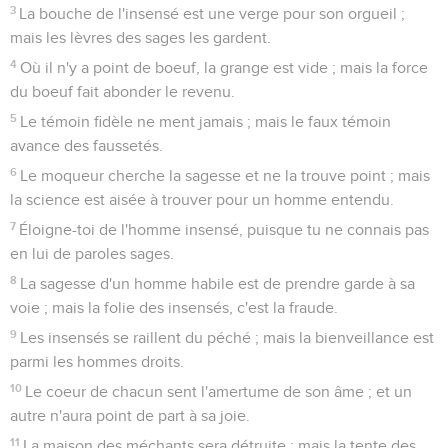
3
La bouche de l'insensé est une verge pour son orgueil ;
mais les lèvres des sages les gardent.
4
Où il n'y a point de boeuf, la grange est vide ; mais la force
du boeuf fait abonder le revenu.
5
Le témoin fidèle ne ment jamais ; mais le faux témoin
avance des faussetés.
6
Le moqueur cherche la sagesse et ne la trouve point ; mais
la science est aisée à trouver pour un homme entendu.
7
Éloigne-toi de l'homme insensé, puisque tu ne connais pas
en lui de paroles sages.
8
La sagesse d'un homme habile est de prendre garde à sa
voie ; mais la folie des insensés, c'est la fraude.
9
Les insensés se raillent du péché ; mais la bienveillance est
parmi les hommes droits.
10
Le coeur de chacun sent l'amertume de son âme ; et un
autre n'aura point de part à sa joie.
11
La maison des méchants sera détruite ; mais la tente des