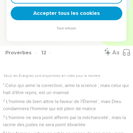
vent pour héritage ; et le fou sera le serviteur de celui qui a
le coeur sage.
Accepter tous les cookies
30
Le fruit du juste est un arbre de vie, et le sage gagne les
coeurs.
Tout refuser
31
Voici, le juste reçoit sur la terre sa rétribution ; combien
plus le méchant et le pécheur ?
Proverbes
12
Seuls les Évangiles sont disponibles en vidéo pour le moment.
1
Celui qui aime la correction, aime la science ; mais celui qui
hait d'être repris, est un insensé.
2
L'homme de bien attire la faveur de l'Éternel ; mais Dieu
condamnera l'homme qui est plein de malice.
3
L'homme ne sera point affermi par la méchanceté ; mais la
racine des justes ne sera point ébranlée.
4