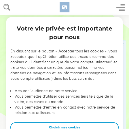
la race des justes sera délivrée.
22
Une belle femme, qui se détourne de la raison, est comme
Ostervald
une bague d'or au groin d'un pourceau.
Votre vie privée est importante
23
Proverbes
11
Le souhait des justes n'est que le bien ; mais l'attente des
pour nous
méchants c'est l'indignation.
24
Tel répand son bien, qui l'augmentera encore davantage ;
En cliquant sur le bouton « Accepter tous les cookies », vous
et tel le resserre plus qu'il ne faut, qui sera dans la disette.
acceptez que TopChrétien utilise des traceurs (comme des
25
Celui qui est bienfaisant sera rassasié, et celui qui arrose,
cookies ou l'identifiant unique de votre compte utilisateur) et
traite vos données à caractère personnel (comme vos
sera aussi arrosé lui-même.
données de navigation et les informations renseignées dans
26
Celui qui retient le blé est maudit du peuple ; mais la
votre compte utilisateur) dans les buts suivants :
bénédiction est sur la tête de celui qui le vend.
Mesurer l'audience de notre service
27
Celui qui recherche le bien, acquiert de la faveur ; mais le
Vous permettre d'utiliser des services tiers tels que de la
mal arrivera à celui qui le poursuit.
vidéo, des cartes du monde…
28
Vous permettre d'entrer en contact avec notre service de
Celui qui se fie en ses richesses, tombera ; mais les justes
relation aux utilisateurs.
reverdiront comme la feuille.
29
Celui qui ne gouverne pas sa maison avec ordre, aura le
Choisir mes cookies