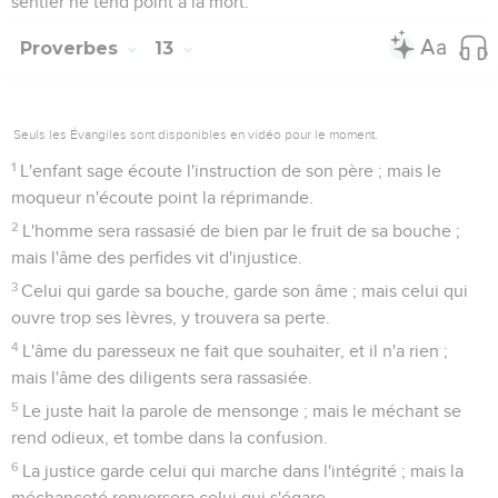
sentier ne tend point à la mort.
Proverbes
13
Seuls les Évangiles sont disponibles en vidéo pour le moment.
1
L'enfant sage écoute l'instruction de son père ; mais le
moqueur n'écoute point la réprimande.
2
L'homme sera rassasié de bien par le fruit de sa bouche ;
mais l'âme des perfides vit d'injustice.
3
Celui qui garde sa bouche, garde son âme ; mais celui qui
ouvre trop ses lèvres, y trouvera sa perte.
4
L'âme du paresseux ne fait que souhaiter, et il n'a rien ;
mais l'âme des diligents sera rassasiée.
5
Le juste hait la parole de mensonge ; mais le méchant se
rend odieux, et tombe dans la confusion.
6
La justice garde celui qui marche dans l'intégrité ; mais la
méchanceté renversera celui qui s'égare.