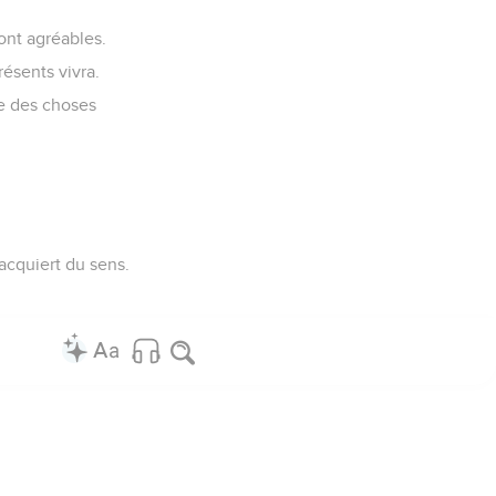
ont agréables.
résents vivra.
re des choses
 acquiert du sens.