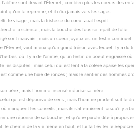
t l'abîme sont devant l'Éternel ; combien plus les coeurs des en
nt qu'on le reprenne, et il n'ira jamais vers les sages.
it le visage ; mais la tristesse du coeur abat l'esprit.
cherche la science ; mais la bouche des fous se repaît de folie.
fligé sont mauvais ; mais un coeur joyeux est un festin continuel.
e l'Éternel, vaut mieux qu'un grand trésor, avec lequel il y a du t
herbes, où il y a de l'amitié, qu'un festin de boeuf engraissé où i
 les disputes ; mais celui qui est lent à la colère apaise les quer
 est comme une haie de ronces ; mais le sentier des hommes dr
t son père ; mais l'homme insensé méprise sa mère.
de celui qui est dépourvu de sens ; mais l'homme prudent suit le dr
où manquent les conseils ; mais ils s'affermissent lorsqu'il y a 
ner une réponse de sa bouche ; et qu'une parole dite à propos e
 le chemin de la vie mène en haut, et lui fait éviter le Sépulcre 