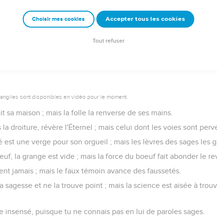
Accepter tous les cookies
Choisir mes cookies
erge, hait son fils ; mais celui qui l'aime se hâte de le châtier.
era rassasié à souhait ; mais le ventre des méchants aura disette
Tout refuser
vangiles sont disponibles en vidéo pour le moment.
 sa maison ; mais la folle la renverse de ses mains.
la droiture, révère l'Éternel ; mais celui dont les voies sont perv
 est une verge pour son orgueil ; mais les lèvres des sages les g
oeuf, la grange est vide ; mais la force du boeuf fait abonder le r
ent jamais ; mais le faux témoin avance des faussetés.
 sagesse et ne la trouve point ; mais la science est aisée à tr
e insensé, puisque tu ne connais pas en lui de paroles sages.