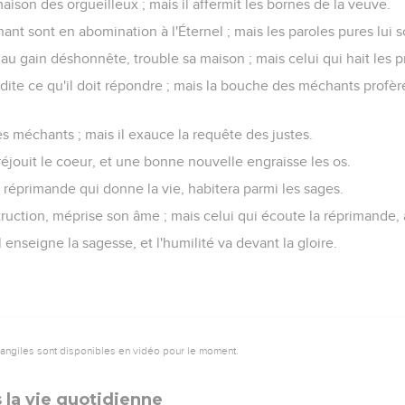
maison des orgueilleux ; mais il affermit les bornes de la veuve.
t sont en abomination à l'Éternel ; mais les paroles pures lui s
au gain déshonnête, trouble sa maison ; mais celui qui hait les p
dite ce qu'il doit répondre ; mais la bouche des méchants profè
es méchants ; mais il exauce la requête des justes.
éjouit le coeur, et une bonne nouvelle engraisse les os.
a réprimande qui donne la vie, habitera parmi les sages.
nstruction, méprise son âme ; mais celui qui écoute la réprimande,
l enseigne la sagesse, et l'humilité va devant la gloire.
vangiles sont disponibles en vidéo pour le moment.
 la vie quotidienne