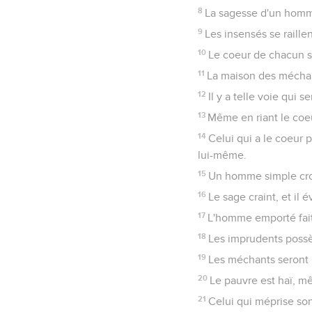
8
La sagesse d'un homme 
9
Les insensés se raille
10
Le coeur de chacun se
11
La maison des méchant
12
Il y a telle voie qui 
13
Même en riant le coeur 
14
Celui qui a le coeur 
lui-même.
15
Un homme simple croi
16
Le sage craint, et il é
17
L'homme emporté fait 
18
Les imprudents possèd
19
Les méchants seront h
20
Le pauvre est haï, m
21
Celui qui méprise son 