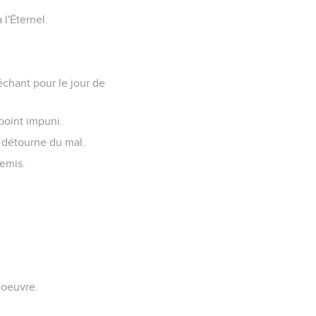
l'Éternel.
échant pour le jour de
point impuni.
se détourne du mal.
nemis.
 oeuvre.