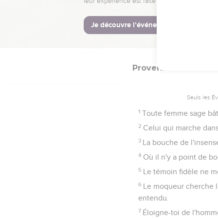
de jugement.
24
Celui qui épargne la v
25
Le juste mangera et s
Proverbes
14
Seuls les É
1
Toute femme sage bâtit
2
Celui qui marche dans 
3
La bouche de l'insensé
4
Où il n'y a point de b
5
Le témoin fidèle ne m
6
Le moqueur cherche la
entendu.
7
Éloigne-toi de l'homm