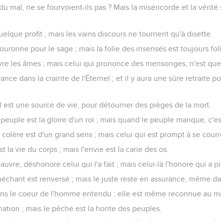
 mal, ne se fourvoient-ils pas ? Mais la miséricorde et la vérité
 quelque profit ; mais les vains discours ne tournent qu'à disette.
ouronne pour le sage ; mais la folie des insensés est toujours fol
ivre les âmes ; mais celui qui prononce des mensonges, n'est que
ance dans la crainte de l'Éternel ; et il y aura une sûre retraite p
el est une source de vie, pour détourner des pièges de la mort.
peuple est la gloire d'un roi ; mais quand le peuple manque, c'est
a colère est d'un grand sens ; mais celui qui est prompt à se courr
t la vie du corps ; mais l'envie est la carie des os.
 pauvre, déshonore celui qui l'a fait ; mais celui-là l'honore qui a 
échant est renversé ; mais le juste reste en assurance, même da
ns le coeur de l'homme entendu ; elle est même reconnue au mi
nation ; mais le péché est la honte des peuples.