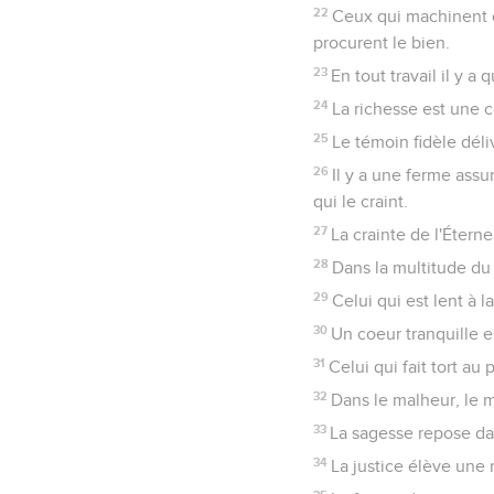
22
Ceux qui machinent du
procurent le bien.
23
En tout travail il y a
24
La richesse est une c
25
Le témoin fidèle dél
26
Il y a une ferme assur
qui le craint.
27
La crainte de l'Étern
28
Dans la multitude du 
29
Celui qui est lent à l
30
Un coeur tranquille es
31
Celui qui fait tort au
32
Dans le malheur, le m
33
La sagesse repose da
34
La justice élève une 