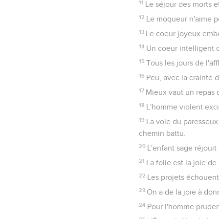
11
Le séjour des morts e
12
Le moqueur n'aime poi
13
Le coeur joyeux embell
14
Un coeur intelligent 
15
Tous les jours de l'af
16
Peu, avec la crainte d
17
Mieux vaut un repas d'
18
L'homme violent excite
19
La voie du paresseux
chemin battu.
20
L'enfant sage réjoui
21
La folie est la joie 
22
Les projets échouent 
23
On a de la joie à don
24
Pour l'homme prudent,