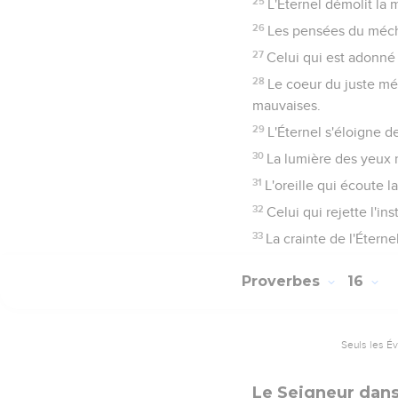
25
L'Éternel démolit la 
26
Les pensées du méchan
27
Celui qui est adonné 
28
Le coeur du juste mé
mauvaises.
29
L'Éternel s'éloigne d
30
La lumière des yeux r
31
L'oreille qui écoute l
32
Celui qui rejette l'i
33
La crainte de l'Éterne
Proverbes
16
Seuls les É
Le Seigneur dans