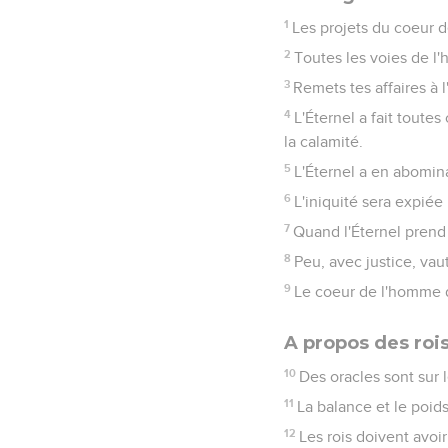
1
Les projets du coeur d
2
Toutes les voies de l'
3
Remets tes affaires à l
4
L'Éternel a fait toute
la calamité.
5
L'Éternel a en abomin
6
L'iniquité sera expiée 
7
Quand l'Éternel prend
8
Peu, avec justice, va
9
Le coeur de l'homme dé
A propos des roi
10
Des oracles sont sur l
11
La balance et le poids
12
Les rois doivent avoir 