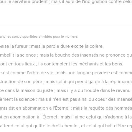
our le serviteur prudent ; mais il aura de l'indignation contre celui
vangiles sont disponibles en vidéo pour le moment.
se la fureur ; mais la parole dure excite la colère.
mbellit la science ; mais la bouche des insensés ne prononce que
sont en tous lieux ; ils contemplent les méchants et les bons.
e est comme l'arbre de vie ; mais une langue perverse est comme
struction de son père ; mais celui qui prend garde à la répriman
e dans la maison du juste ; mais il y a du trouble dans le reven
èment la science ; mais il n'en est pas ainsi du coeur des insensé
nts est en abomination à l'Éternel ; mais la requête des hommes d
 en abomination à l'Éternel ; mais il aime celui qui s'adonne à la 
tend celui qui quitte le droit chemin ; et celui qui hait d'être re