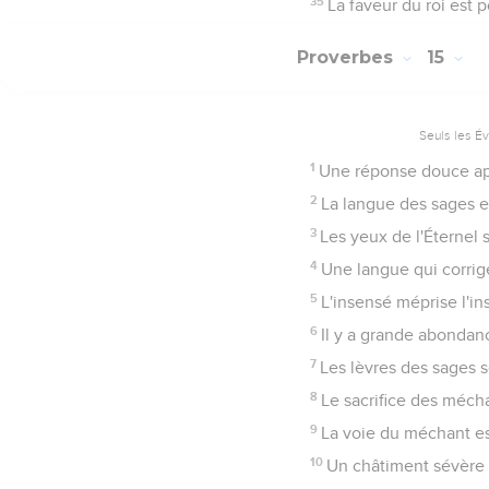
35
La faveur du roi est p
Proverbes
15
Seuls les É
1
Une réponse douce apai
2
La langue des sages e
3
Les yeux de l'Éternel 
4
Une langue qui corrig
5
L'insensé méprise l'in
6
Il y a grande abondanc
7
Les lèvres des sages s
8
Le sacrifice des mécha
9
La voie du méchant est
10
Un châtiment sévère at