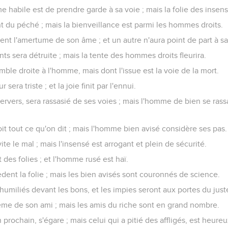
habile est de prendre garde à sa voie ; mais la folie des insensé
nt du péché ; mais la bienveillance est parmi les hommes droits.
nt l'amertume de son âme ; et un autre n'aura point de part à sa 
s sera détruite ; mais la tente des hommes droits fleurira.
semble droite à l'homme, mais dont l'issue est la voie de la mort.
sera triste ; et la joie finit par l'ennui.
pervers, sera rassasié de ses voies ; mais l'homme de bien se rass
t tout ce qu'on dit ; mais l'homme bien avisé considère ses pas.
vite le mal ; mais l'insensé est arrogant et plein de sécurité.
des folies ; et l'homme rusé est haï.
ent la folie ; mais les bien avisés sont couronnés de science.
umiliés devant les bons, et les impies seront aux portes du just
ême de son ami ; mais les amis du riche sont en grand nombre.
prochain, s'égare ; mais celui qui a pitié des affligés, est heureu