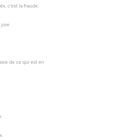
s, c'est la fraude.
joie.
asie de ce qui est en
e.
x.