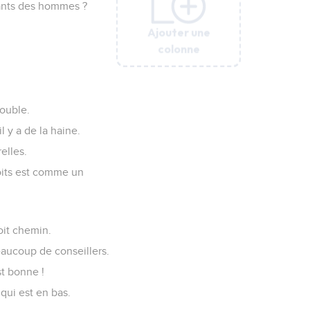
fants des hommes ?
Ajouter une
Ajouter une
Ajouter une
Ajouter une
Ajouter une
Ajouter une
Ajouter une
colonne
colonne
colonne
colonne
colonne
colonne
colonne
rouble.
l y a de la haine.
elles.
oits est comme un
oit chemin.
beaucoup de conseillers.
st bonne !
qui est en bas.