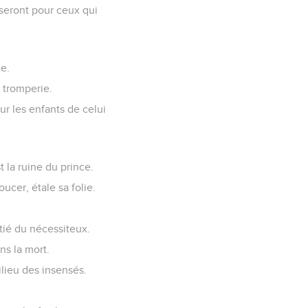
 seront pour ceux qui
ie.
 tromperie.
our les enfants de celui
 la ruine du prince.
oucer, étale sa folie.
pitié du nécessiteux.
ns la mort.
lieu des insensés.