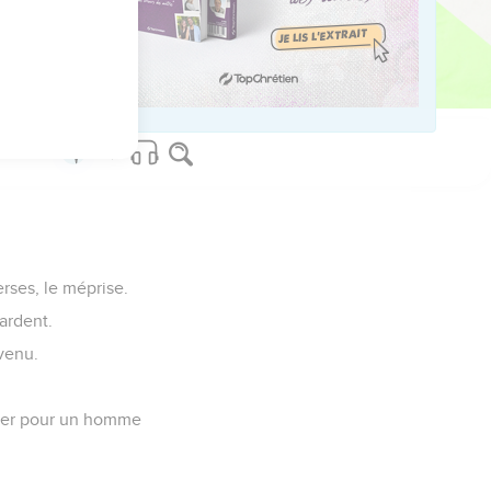
.
erses, le méprise.
ardent.
evenu.
ouver pour un homme