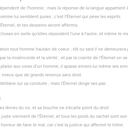
épendent de l'homme ; mais la réponse de la langue appartient à 
homme lui semblent pures ; c'est l'Éternel qui pèse les esprits.
'Éternel, et tes desseins seront affermis.
s choses en sorte qu'elles répondent l'une à l'autre, et même le m
ation tout homme hautain de coeur ; tôt ou tard il ne demeurera 
par la miséricorde et la vérité ; et par la crainte de l'Éternel on 
 plaisir aux voies d'un homme, il apaise envers lui même ses en
ut mieux que de grands revenus sans droit.
libère sur sa conduite ; mais l'Éternel dirige ses pas.
s
es lèvres du roi, et sa bouche ne s'écarte point du droit.
 juste viennent de l'Éternel, et tous les poids du sachet sont son
horreur de faire le mal, car c'est la justice qui affermit le trône.