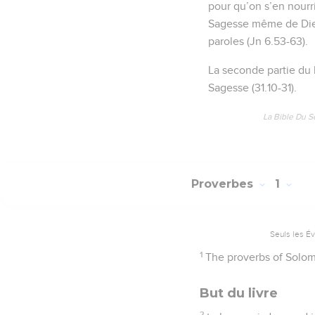
pour qu’on s’en nourri
Sagesse même de Dieu (
paroles (Jn 6.53-63).
La seconde partie du l
Sagesse (31.10-31).
La Bible Du S
Proverbes
1
Seuls les É
1
The proverbs of Solomo
But du livre
2