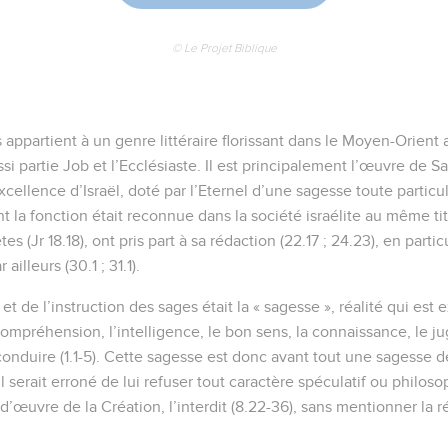
© Le Projet Biblique
 appartient à un genre littéraire florissant dans le Moyen-Orient a
i partie Job et l’Ecclésiaste. Il est principalement l’œuvre de Sal
excellence d’Israël, doté par l’Eternel d’une sagesse toute particul
nt la fonction était reconnue dans la société israélite au même ti
s (Jr 18.18), ont pris part à sa rédaction (22.17 ; 24.23), en parti
illeurs (30.1 ; 31.1).
 et de l’instruction des sages était la « sagesse », réalité qui es
compréhension, l’intelligence, le bon sens, la connaissance, le ju
e conduire (1.1-5). Cette sagesse est donc avant tout une sagesse d
l serait erroné de lui refuser tout caractère spéculatif ou philoso
d’œuvre de la Création, l’interdit (8.22-36), sans mentionner la r