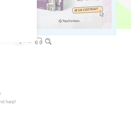
 the earth and the
n of Israel, a people
.
nd harp!