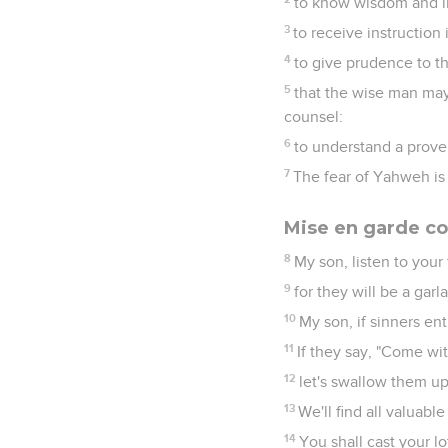
to know wisdom and in
3
to receive instruction 
4
to give prudence to t
5
that the wise man may
counsel:
6
to understand a prover
7
The fear of Yahweh is
Mise en garde co
8
My son, listen to your
9
for they will be a gar
10
My son, if sinners en
11
If they say, "Come wit
12
let's swallow them up
13
We'll find all valuable
14
You shall cast your l