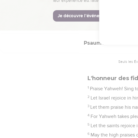
let them praise the n
heavens.
14
He has lifted up the h
near to him. Praise Yah!
Psaumes
149
Seuls les É
L'honneur des fi
1
Praise Yahweh! Sing to
2
Let Israel rejoice in 
3
Let them praise his n
4
For Yahweh takes plea
5
Let the saints rejoice 
6
May the high praises 