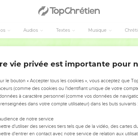
vangiles sont disponibles en vidéo pour le moment.
ns le ciel et sur la terre
weh from the heavens! Praise him in the heights!
éos
Audios
Textes
Musique
Chrét
els! Praise him, all his army!
World English Bible
on! Praise him, all you shining stars!
ns of heavens, You waters that are above the heavens.
re vie privée est importante pour 
name of Yahweh, For he commanded, and they were created.
ed them forever and ever. He has made a decree which will not 
sur le bouton « Accepter tous les cookies », vous acceptez que T
 earth, you great sea creatures, and all depths!
traceurs (comme des cookies ou l'identifiant unique de votre compte 
ow and clouds; stormy wind, fulfilling his word;
s données à caractère personnel (comme vos données de navigatio
; fruit trees and all cedars;
 renseignées dans votre compte utilisateur) dans les buts suivants 
ivestock; small creatures and flying birds;
audience de notre service
 all peoples; princes and all judges of the earth;
ttre d'utiliser des services tiers tels que de la vidéo, des cartes
maidens; old men and children:
ttre d'entrer en contact avec notre service de relation aux utilisat