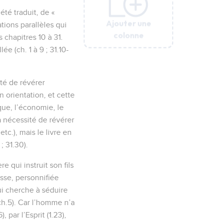
été traduit, de «
Ajouter une
Ajouter une
Ajouter une
Ajouter une
Ajouter une
Ajouter une
ions parallèles qui
colonne
colonne
colonne
colonne
colonne
colonne
 chapitres 10 à 31.
ée (ch. 1 à 9 ; 31.10-
ité de révérer
n orientation, et cette
que, l’économie, le
La nécessité de révérer
tc.), mais le livre en
; 31.30).
e qui instruit son fils
agesse, personnifiée
qui cherche à séduire
ch.5). Car l’homme n’a
 par l’Esprit (1.23),