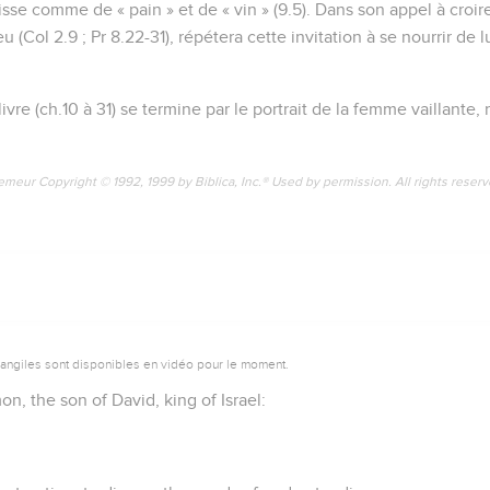
sse comme de « pain » et de « vin » (9.5). Dans son appel à croire
Col 2.9 ; Pr 8.22-31), répétera cette invitation à se nourrir de 
ivre (ch.10 à 31) se termine par le portrait de la femme vaillante, 
emeur Copyright © 1992, 1999 by Biblica, Inc.® Used by permission. All rights reser
vangiles sont disponibles en vidéo pour le moment.
n, the son of David, king of Israel: