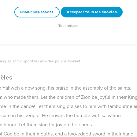
ame of Yahweh, for his name alone is exalted. His glory is above
Accepter tous les cookies
Choisir mes cookies
orn of his people, the praise of all his saints; even of the childre
Tout refuser
vangiles sont disponibles en vidéo pour le moment.
dèles
 Yahweh a new song, his praise in the assembly of the saints.
him who made them. Let the children of Zion be joyful in their King
ame in the dance! Let them sing praises to him with tambourine a
sure in his people. He crowns the humble with salvation.
in honor. Let them sing for joy on their beds.
of God be in their mouths, and a two-edged sword in their hand;