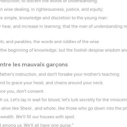
struction; to discern the words of understanding;
in wise dealing, in righteousness, justice, and equity;
he simple, knowledge and discretion to the young man:
 hear, and increase in learning; that the man of understanding m
b, and parables, the words and riddles of the wise.
 the beginning of knowledge; but the foolish despise wisdom and
ntre les mauvais garçons
 father's instruction, and don't forsake your mother's teaching:
land to grace your head, and chains around your neck.
tice you, don't consent.
h us, Let's lay in wait for blood; let's lurk secretly for the innoce
 alive like Sheol , and whole, like those who go down into the pi
 wealth. We'll fill our houses with spoil.
ot among us. We'll all have one purse."