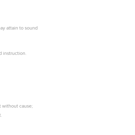
ay attain to sound
 instruction.
nt without cause;
t.