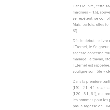
Dans le livre, cette s
maximes » (1.6), souv
se répètent, se compl
Mais, parfois, elles fo
31).
Dès le début, le livre
l’Eternel, le Seigneur 
sagesse concerne tous
mariage, le travail, et
l’Eternel est rappelée
souligne son rôle-« cl
Dans la première parti
(1.10 ; 2.1 ; 4.1 ; etc.
(1.20 ; 8.1 ; 9.1), qui
les hommes pour les p
pas la sagesse en lui-m