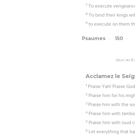
7
To execute vengeance
8
To bind their kings wit
9
to execute on them the
Psaumes
150
Seuls les É
Acclamez le Sei
1
Praise Yah! Praise God 
2
Praise him for his mig
3
Praise him with the so
4
Praise him with tambo
5
Praise him with loud 
6
Let everything that ha