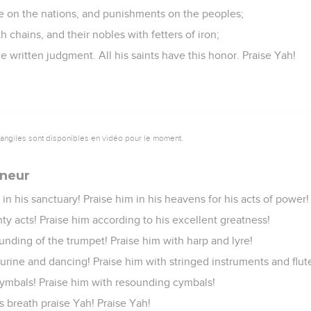
 on the nations, and punishments on the peoples;
h chains, and their nobles with fetters of iron;
 written judgment. All his saints have this honor. Praise Yah!
vangiles sont disponibles en vidéo pour le moment.
gneur
in his sanctuary! Praise him in his heavens for his acts of power!
hty acts! Praise him according to his excellent greatness!
unding of the trumpet! Praise him with harp and lyre!
urine and dancing! Praise him with stringed instruments and flut
cymbals! Praise him with resounding cymbals!
s breath praise Yah! Praise Yah!