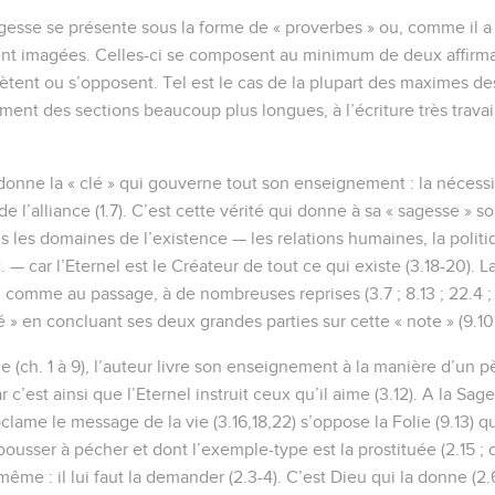
agesse se présente sous la forme de « proverbes » ou, comme il a 
ent imagées. Celles-ci se composent au minimum de deux affirmat
ètent ou s’opposent. Tel est le cas de la plupart des maximes des
rment des sections beaucoup plus longues, à l’écriture très travaill
 donne la « clé » qui gouverne tout son enseignement : la nécess
de l’alliance (1.7). C’est cette vérité qui donne à sa « sagesse » so
 les domaines de l’existence — les relations humaines, la politi
c. — car l’Eternel est le Créateur de tout ce qui existe (3.18-20). 
, comme au passage, à de nombreuses reprises (3.7 ; 8.13 ; 22.4 ; e
é » en concluant ses deux grandes parties sur cette « note » (9.10 
e (ch. 1 à 9), l’auteur livre son enseignement à la manière d’un pèr
), car c’est ainsi que l’Eternel instruit ceux qu’il aime (3.12). A la S
 proclame le message de la vie (3.16,18,22) s’oppose la Folie (9.13) 
ousser à pécher et dont l’exemple-type est la prostituée (2.15 ; 
ême : il lui faut la demander (2.3-4). C’est Dieu qui la donne (2.6),