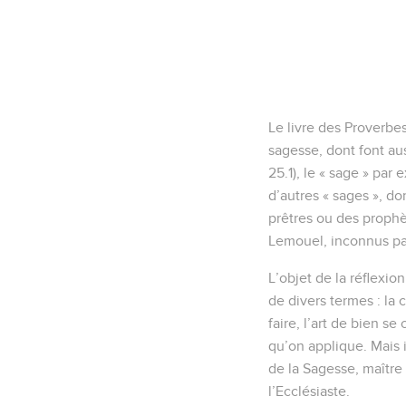
Le livre des Proverbes
sagesse, dont font auss
25.1), le « sage » par 
d’autres « sages », do
prêtres ou des prophète
Lemouel, inconnus par a
L’objet de la réflexion
de divers termes : la 
faire, l’art de bien s
qu’on applique. Mais i
de la Sagesse, maître 
l’Ecclésiaste.