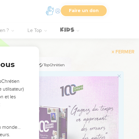
Faire un don
ien ?
Le Top
nous
pass away.
opChrétien
utilisateur)
n et les
:
 du monde…
eurs.