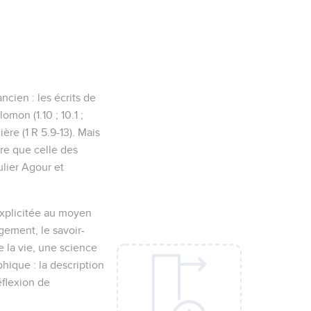
ncien : les écrits de
omon (1.10 ; 10.1 ;
ière (1 R 5.9-13). Mais
tre que celle des
culier Agour et
t explicitée au moyen
gement, le savoir-
e la vie, une science
phique : la description
éflexion de