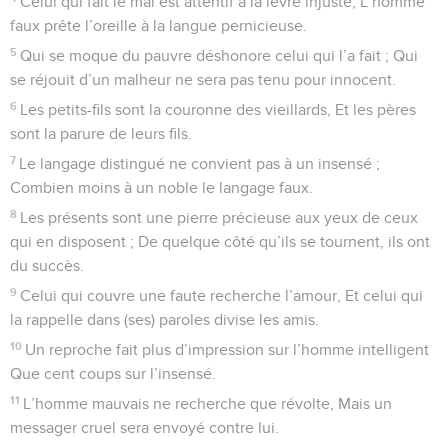
Celui qui fait le mal est attentif à la lèvre injuste, L’homme
faux prête l’oreille à la langue pernicieuse.
5
Qui se moque du pauvre déshonore celui qui l’a fait ; Qui
se réjouit d’un malheur ne sera pas tenu pour innocent.
6
Les petits-fils sont la couronne des vieillards, Et les pères
sont la parure de leurs fils.
7
Le langage distingué ne convient pas à un insensé ;
Combien moins à un noble le langage faux.
8
Les présents sont une pierre précieuse aux yeux de ceux
qui en disposent ; De quelque côté qu’ils se tournent, ils ont
du succès.
9
Celui qui couvre une faute recherche l’amour, Et celui qui
la rappelle dans (ses) paroles divise les amis.
10
Un reproche fait plus d’impression sur l’homme intelligent
Que cent coups sur l’insensé.
11
L’homme mauvais ne recherche que révolte, Mais un
messager cruel sera envoyé contre lui.