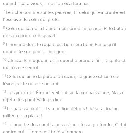
quand il sera vieux, il ne s’en écartera pas.
7
Le riche domine sur les pauvres, Et celui qui emprunte est
l’esclave de celui qui prête.
8
Celui qui sème la fraude moissonne l’injustice, Et le bâton
de son courroux disparaît.
9
L’homme dont le regard est bon sera béni, Parce qu’il
donne de son pain à l’indigent.
10
Chasse le moqueur, et la querelle prendra fin ; Dispute et
mépris cesseront.
11
Celui qui aime la pureté du cœur, La grâce est sur ses
lèvres, et le roi est son ami.
12
Les yeux de l’Éternel veillent sur la connaissance, Mais il
rejette les paroles du perfide.
13
Le paresseux dit : Il y a un lion dehors ! Je serai tué au
milieu de la place !
14
La bouche des courtisanes est une fosse profonde ; Celui
contre qui l’Éternel est irrité y tombera.