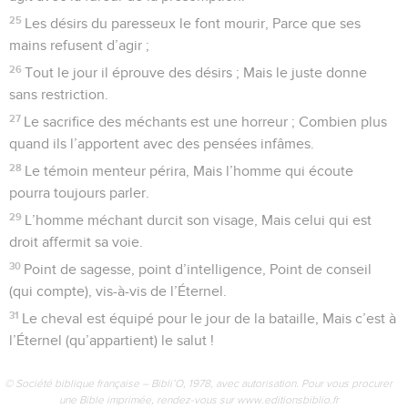
25
Les désirs du paresseux le font mourir, Parce que ses
mains refusent d’agir ;
26
Tout le jour il éprouve des désirs ; Mais le juste donne
sans restriction.
27
Le sacrifice des méchants est une horreur ; Combien plus
quand ils l’apportent avec des pensées infâmes.
28
Le témoin menteur périra, Mais l’homme qui écoute
pourra toujours parler.
29
L’homme méchant durcit son visage, Mais celui qui est
droit affermit sa voie.
30
Point de sagesse, point d’intelligence, Point de conseil
(qui compte), vis-à-vis de l’Éternel.
31
Le cheval est équipé pour le jour de la bataille, Mais c’est à
l’Éternel (qu’appartient) le salut !
© Société biblique française – Bibli’O, 1978, avec autorisation. Pour vous procurer
une Bible imprimée, rendez-vous sur www.editionsbiblio.fr