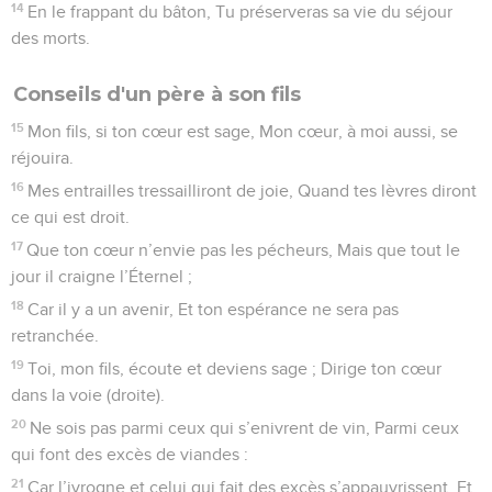
14
En le frappant du bâton, Tu préserveras sa vie du séjour
des morts.
Conseils d'un père à son fils
15
Mon fils, si ton cœur est sage, Mon cœur, à moi aussi, se
réjouira.
16
Mes entrailles tressailliront de joie, Quand tes lèvres diront
ce qui est droit.
17
Que ton cœur n’envie pas les pécheurs, Mais que tout le
jour il craigne l’Éternel ;
18
Car il y a un avenir, Et ton espérance ne sera pas
retranchée.
19
Toi, mon fils, écoute et deviens sage ; Dirige ton cœur
dans la voie (droite).
20
Ne sois pas parmi ceux qui s’enivrent de vin, Parmi ceux
qui font des excès de viandes :
21
Car l’ivrogne et celui qui fait des excès s’appauvrissent, Et