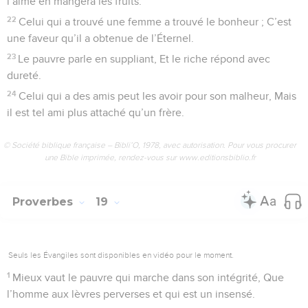
l’aime en mangera les fruits.
22
Celui qui a trouvé une femme a trouvé le bonheur ; C’est
une faveur qu’il a obtenue de l’Éternel.
23
Le pauvre parle en suppliant, Et le riche répond avec
dureté.
24
Celui qui a des amis peut les avoir pour son malheur, Mais
il est tel ami plus attaché qu’un frère.
© Société biblique française – Bibli’O, 1978, avec autorisation. Pour vous procurer
une Bible imprimée, rendez-vous sur www.editionsbiblio.fr
Proverbes
19
Seuls les Évangiles sont disponibles en vidéo pour le moment.
1
Mieux vaut le pauvre qui marche dans son intégrité, Que
l’homme aux lèvres perverses et qui est un insensé.