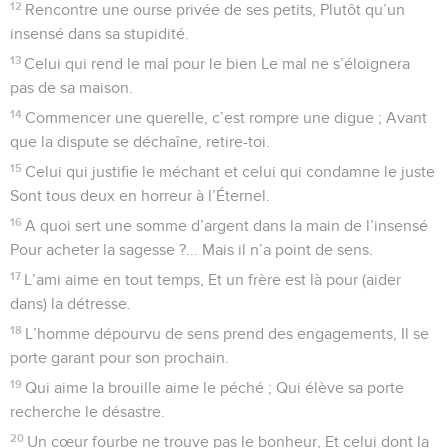
12
Rencontre une ourse privée de ses petits, Plutôt qu’un
insensé dans sa stupidité.
13
Celui qui rend le mal pour le bien Le mal ne s’éloignera
pas de sa maison.
14
Commencer une querelle, c’est rompre une digue ; Avant
que la dispute se déchaîne, retire-toi.
15
Celui qui justifie le méchant et celui qui condamne le juste
Sont tous deux en horreur à l’Éternel.
16
A quoi sert une somme d’argent dans la main de l’insensé
Pour acheter la sagesse ?... Mais il n’a point de sens.
17
L’ami aime en tout temps, Et un frère est là pour (aider
dans) la détresse.
18
L’homme dépourvu de sens prend des engagements, Il se
porte garant pour son prochain.
19
Qui aime la brouille aime le péché ; Qui élève sa porte
recherche le désastre.
20
Un cœur fourbe ne trouve pas le bonheur, Et celui dont la