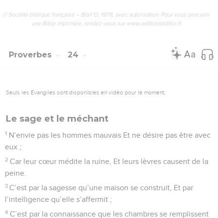
© Société biblique française – Bibli’O, 1978, avec autorisation. Pour vous procurer
une Bible imprimée, rendez-vous sur www.editionsbiblio.fr
Proverbes
24
Seuls les Évangiles sont disponibles en vidéo pour le moment.
Le sage et le méchant
1
N’envie pas les hommes mauvais Et ne désire pas être avec
eux ;
2
Car leur cœur médite la ruine, Et leurs lèvres causent de la
peine.
3
C’est par la sagesse qu’une maison se construit, Et par
l’intelligence qu’elle s’affermit ;
4
C’est par la connaissance que les chambres se remplissent