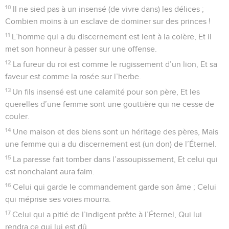
10
Il ne sied pas à un insensé (de vivre dans) les délices ;
Combien moins à un esclave de dominer sur des princes !
11
L’homme qui a du discernement est lent à la colère, Et il
met son honneur à passer sur une offense.
12
La fureur du roi est comme le rugissement d’un lion, Et sa
faveur est comme la rosée sur l’herbe.
13
Un fils insensé est une calamité pour son père, Et les
querelles d’une femme sont une gouttière qui ne cesse de
couler.
14
Une maison et des biens sont un héritage des pères, Mais
une femme qui a du discernement est (un don) de l’Éternel.
15
La paresse fait tomber dans l’assoupissement, Et celui qui
est nonchalant aura faim.
16
Celui qui garde le commandement garde son âme ; Celui
qui méprise ses voies mourra.
17
Celui qui a pitié de l’indigent prête à l’Éternel, Qui lui
rendra ce qui lui est dû.