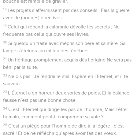
bouche est remplie de gravier.
18
Les projets s’affermissent par des conseils ; Fais la guerre
avec de (bonnes) directives.
19
Celui qui répand la calomnie dévoile les secrets ; Ne
fréquente pas celui qui ouvre ses lèvres.
20
Si quelqu’un traite avec mépris son père et sa mère, Sa
lampe s’éteindra au milieu des ténèbres.
21
Un héritage promptement acquis dès l’origine Ne sera pas
béni par la suite.
22
Ne dis pas : Je rendrai le mal. Espère en l’Éternel, et il te
sauvera.
23
L’Éternel a en horreur deux sortes de poids, Et la balance
fausse n’est pas une bonne chose.
24
C’est l’Éternel qui dirige les pas de l’homme, Mais l’être
humain, comment peut-il comprendre sa voie ?
25
C’est un piège pour l’homme de dire à la légère : c’est
sacré ! Et de ne réfléchir qu’après avoir fait des vœux.