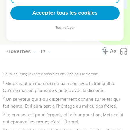
33
On jette le sort dans le pan de la robe, Mais toute décision
Accepter tous les cookies
vient de l’Éternel.
© Société biblique française – Bibli’O, 1978, avec autorisation. Pour vous procurer
Tout refuser
une Bible imprimée, rendez-vous sur www.editionsbiblio.fr
Proverbes
17
Seuls les Évangiles sont disponibles en vidéo pour le moment.
1
Mieux vaut un morceau de pain sec avec la tranquillité
Qu’une maison pleine de viandes avec la discorde.
2
Un serviteur qui a du discernement domine sur le fils qui
fait honte, Et il aura part à l’héritage au milieu des frères.
3
Le creuset est pour l’argent, et le four pour l’or ; Mais celui
qui éprouve les cœurs, c’est l’Éternel.
4