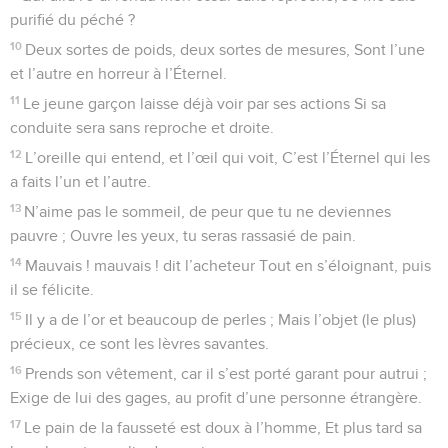
purifié du péché ?
10
Deux sortes de poids, deux sortes de mesures, Sont l’une
et l’autre en horreur à l’Éternel.
11
Le jeune garçon laisse déjà voir par ses actions Si sa
conduite sera sans reproche et droite.
12
L’oreille qui entend, et l’œil qui voit, C’est l’Éternel qui les
a faits l’un et l’autre.
13
N’aime pas le sommeil, de peur que tu ne deviennes
pauvre ; Ouvre les yeux, tu seras rassasié de pain.
14
Mauvais ! mauvais ! dit l’acheteur Tout en s’éloignant, puis
il se félicite.
15
Il y a de l’or et beaucoup de perles ; Mais l’objet (le plus)
précieux, ce sont les lèvres savantes.
16
Prends son vêtement, car il s’est porté garant pour autrui ;
Exige de lui des gages, au profit d’une personne étrangère.
17
Le pain de la fausseté est doux à l’homme, Et plus tard sa