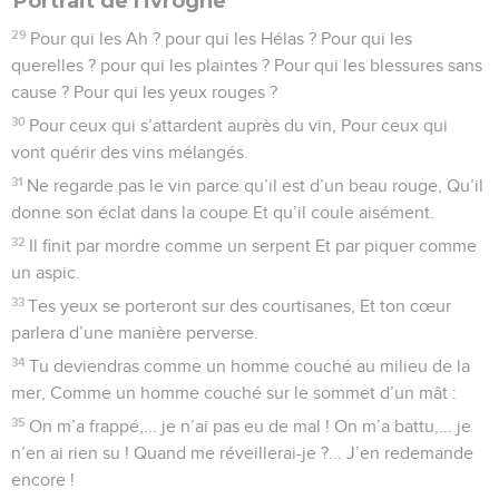
Portrait de l'ivrogne
29
Pour qui les Ah ? pour qui les Hélas ? Pour qui les
querelles ? pour qui les plaintes ? Pour qui les blessures sans
cause ? Pour qui les yeux rouges ?
30
Pour ceux qui s’attardent auprès du vin, Pour ceux qui
vont quérir des vins mélangés.
31
Ne regarde pas le vin parce qu’il est d’un beau rouge, Qu’il
donne son éclat dans la coupe Et qu’il coule aisément.
32
Il finit par mordre comme un serpent Et par piquer comme
un aspic.
33
Tes yeux se porteront sur des courtisanes, Et ton cœur
parlera d’une manière perverse.
34
Tu deviendras comme un homme couché au milieu de la
mer, Comme un homme couché sur le sommet d’un mât :
35
On m’a frappé,... je n’ai pas eu de mal ! On m’a battu,... je
n’en ai rien su ! Quand me réveillerai-je ?... J’en redemande
encore !