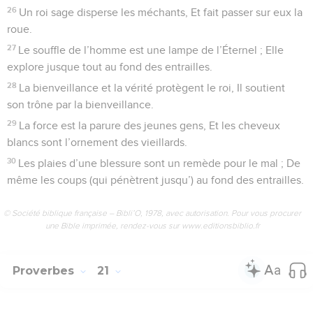
26
Un roi sage disperse les méchants, Et fait passer sur eux la
roue.
27
Le souffle de l’homme est une lampe de l’Éternel ; Elle
explore jusque tout au fond des entrailles.
28
La bienveillance et la vérité protègent le roi, Il soutient
son trône par la bienveillance.
29
La force est la parure des jeunes gens, Et les cheveux
blancs sont l’ornement des vieillards.
30
Les plaies d’une blessure sont un remède pour le mal ; De
même les coups (qui pénètrent jusqu’) au fond des entrailles.
© Société biblique française – Bibli’O, 1978, avec autorisation. Pour vous procurer
une Bible imprimée, rendez-vous sur www.editionsbiblio.fr
Proverbes
21