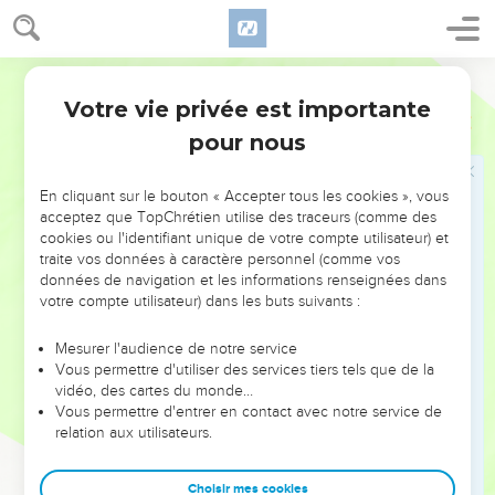
25
Telle voie paraît droite devant un homme, Mais à la fin,
c’est la voie de la mort.
Segond 1978 (Colombe)
26
L’appétit du travailleur travaille pour lui, Car sa bouche l’y
excite.
Votre vie privée est importante
Proverbes
16
27
Le vaurien prépare le malheur, Et il y a sur ses lèvres
pour nous
comme un feu ardent.
28
L’homme pervers suscite des querelles, Et le rapporteur
En cliquant sur le bouton « Accepter tous les cookies », vous
acceptez que TopChrétien utilise des traceurs (comme des
divise des amis.
cookies ou l'identifiant unique de votre compte utilisateur) et
29
L’homme violent séduit son prochain, Et le fait marcher
traite vos données à caractère personnel (comme vos
données de navigation et les informations renseignées dans
dans une voie qui n’est pas bonne.
votre compte utilisateur) dans les buts suivants :
30
Celui qui ferme les yeux pour des méditations perverses,
Celui qui se mord les lèvres, a déjà consommé le mal.
Mesurer l'audience de notre service
Vous permettre d'utiliser des services tiers tels que de la
31
Les cheveux blancs sont une magnifique couronne ; C’est
vidéo, des cartes du monde…
sur la voie de la justice qu’on la trouve.
Vous permettre d'entrer en contact avec notre service de
32
relation aux utilisateurs.
Celui qui est lent à la colère vaut mieux qu’un héros, Et
celui qui se domine (vaut mieux) que celui qui prend une
ville.
Choisir mes cookies