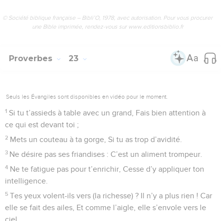
© Société biblique française – Bibli’O, 1978, avec autorisation. Pour vous procurer
une Bible imprimée, rendez-vous sur www.editionsbiblio.fr
Proverbes
23
Seuls les Évangiles sont disponibles en vidéo pour le moment.
1
Si tu t’assieds à table avec un grand, Fais bien attention à
ce qui est devant toi ;
2
Mets un couteau à ta gorge, Si tu as trop d’avidité.
3
Ne désire pas ses friandises : C’est un aliment trompeur.
4
Ne te fatigue pas pour t’enrichir, Cesse d’y appliquer ton
intelligence.
5
Tes yeux volent-ils vers (la richesse) ? Il n’y a plus rien ! Car
elle se fait des ailes, Et comme l’aigle, elle s’envole vers le
ciel.