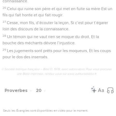
connaissance.
26
Celui qui ruine son père et qui met en fuite sa mère Est un
fils qui fait honte et qui fait rougir.
27
Cesse, mon fils, d’écouter la leçon, Si c’est pour t’égarer
loin des discours de la connaissance.
28
Un témoin qui ne vaut rien se moque du droit, Et la
bouche des méchants dévore l’injustice.
29
Les jugements sont prêts pour les moqueurs, Et les coups
pour le dos des insensés.
© Société biblique française – Bibli’O, 1978, avec autorisation. Pour vous procurer
une Bible imprimée, rendez-vous sur www.editionsbiblio.fr
Proverbes
20
Seuls les Évangiles sont disponibles en vidéo pour le moment.