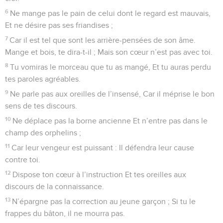
6
Ne mange pas le pain de celui dont le regard est mauvais,
Et ne désire pas ses friandises ;
7
Car il est tel que sont les arrière-pensées de son âme.
Mange et bois, te dira-t-il ; Mais son cœur n’est pas avec toi.
8
Tu vomiras le morceau que tu as mangé, Et tu auras perdu
tes paroles agréables.
9
Ne parle pas aux oreilles de l’insensé, Car il méprise le bon
sens de tes discours.
10
Ne déplace pas la borne ancienne Et n’entre pas dans le
champ des orphelins ;
11
Car leur vengeur est puissant : Il défendra leur cause
contre toi.
12
Dispose ton cœur à l’instruction Et tes oreilles aux
discours de la connaissance.
13
N’épargne pas la correction au jeune garçon ; Si tu le
frappes du bâton, il ne mourra pas.