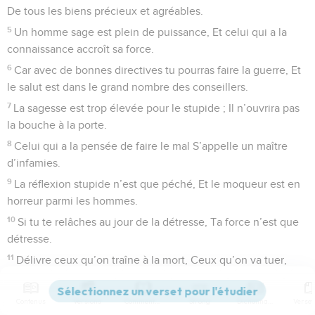
De tous les biens précieux et agréables.
5
Un homme sage est plein de puissance, Et celui qui a la
connaissance accroît sa force.
6
Car avec de bonnes directives tu pourras faire la guerre, Et
le salut est dans le grand nombre des conseillers.
7
La sagesse est trop élevée pour le stupide ; Il n’ouvrira pas
la bouche à la porte.
8
Celui qui a la pensée de faire le mal S’appelle un maître
d’infamies.
9
La réflexion stupide n’est que péché, Et le moqueur est en
horreur parmi les hommes.
10
Si tu te relâches au jour de la détresse, Ta force n’est que
détresse.
11
Délivre ceux qu’on traîne à la mort, Ceux qu’on va tuer,
agis pour qu’on les épargne !
12
Si tu dis : Ah ! nous ne savions pas !... Celui qui pèse les
Contenus
Versions
Commentaires
Strong
Dictionnaire
cœurs ne le comprend-il pas ? Celui qui veille sur ta vie ne le