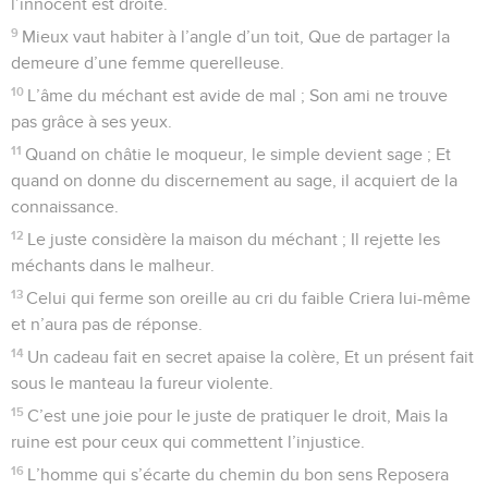
l’innocent est droite.
9
Mieux vaut habiter à l’angle d’un toit, Que de partager la
demeure d’une femme querelleuse.
10
L’âme du méchant est avide de mal ; Son ami ne trouve
pas grâce à ses yeux.
11
Quand on châtie le moqueur, le simple devient sage ; Et
quand on donne du discernement au sage, il acquiert de la
connaissance.
12
Le juste considère la maison du méchant ; Il rejette les
méchants dans le malheur.
13
Celui qui ferme son oreille au cri du faible Criera lui-même
et n’aura pas de réponse.
14
Un cadeau fait en secret apaise la colère, Et un présent fait
sous le manteau la fureur violente.
15
C’est une joie pour le juste de pratiquer le droit, Mais la
ruine est pour ceux qui commettent l’injustice.
16
L’homme qui s’écarte du chemin du bon sens Reposera