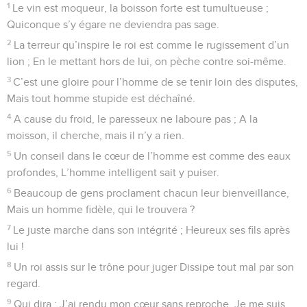
1
Le vin est moqueur, la boisson forte est tumultueuse ;
Quiconque s’y égare ne deviendra pas sage.
2
La terreur qu’inspire le roi est comme le rugissement d’un
lion ; En le mettant hors de lui, on pèche contre soi-même.
3
C’est une gloire pour l’homme de se tenir loin des disputes,
Mais tout homme stupide est déchaîné.
4
A cause du froid, le paresseux ne laboure pas ; A la
moisson, il cherche, mais il n’y a rien.
5
Un conseil dans le cœur de l’homme est comme des eaux
profondes, L’homme intelligent sait y puiser.
6
Beaucoup de gens proclament chacun leur bienveillance,
Mais un homme fidèle, qui le trouvera ?
7
Le juste marche dans son intégrité ; Heureux ses fils après
lui !
8
Un roi assis sur le trône pour juger Dissipe tout mal par son
regard.
9
Qui dira : J’ai rendu mon cœur sans reproche, Je me suis