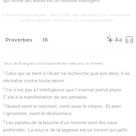
qui ferme ses lèvres est un homme intelligent.
© Société biblique française – Bibli’O, 1978, avec autorisation. Pour vous procurer
une Bible imprimée, rendez-vous sur www.editionsbiblio.fr
Proverbes
18
Seuls les Évangiles sont disponibles en vidéo pour le moment.
1
Celui qui se tient à l’écart ne recherche que son désir, Il se
déchaîne contre toute raison.
2
Ce n’est pas à l’intelligence que l’insensé prend plaisir,
C’est à la manifestation de ses pensées.
3
Quand vient le méchant, vient aussi le mépris ; Et avec
l’ignominie, vient le déshonneur.
4
Les paroles de la bouche d’un homme sont des eaux
profondes ; La source de la sagesse est un torrent qui jaillit.