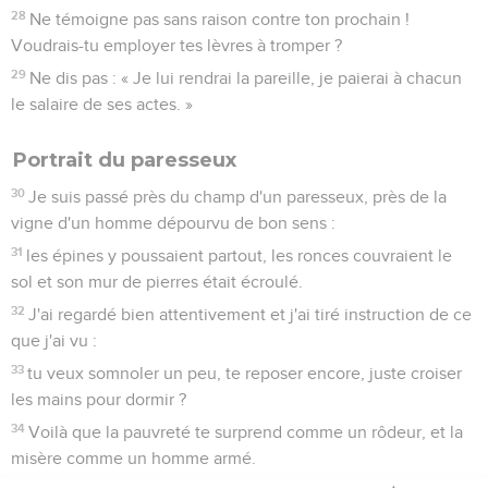
28
Ne témoigne pas sans raison contre ton prochain !
Voudrais-tu employer tes lèvres à tromper ?
29
Ne dis pas : « Je lui rendrai la pareille, je paierai à chacun
le salaire de ses actes. »
Portrait du paresseux
30
Je suis passé près du champ d'un paresseux, près de la
vigne d'un homme dépourvu de bon sens :
31
les épines y poussaient partout, les ronces couvraient le
sol et son mur de pierres était écroulé.
32
J'ai regardé bien attentivement et j'ai tiré instruction de ce
que j'ai vu :
33
tu veux somnoler un peu, te reposer encore, juste croiser
les mains pour dormir ?
34
Voilà que la pauvreté te surprend comme un rôdeur, et la
misère comme un homme armé.