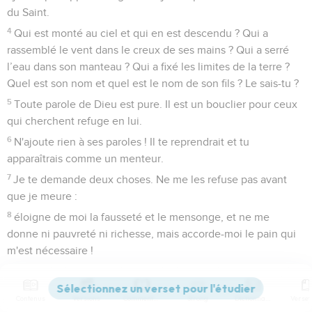
du Saint.
4
Qui est monté au ciel et qui en est descendu ? Qui a
rassemblé le vent dans le creux de ses mains ? Qui a serré
l’eau dans son manteau ? Qui a fixé les limites de la terre ?
Quel est son nom et quel est le nom de son fils ? Le sais-tu ?
5
Toute parole de Dieu est pure. Il est un bouclier pour ceux
qui cherchent refuge en lui.
6
N'ajoute rien à ses paroles ! Il te reprendrait et tu
apparaîtrais comme un menteur.
7
Je te demande deux choses. Ne me les refuse pas avant
que je meure :
8
éloigne de moi la fausseté et le mensonge, et ne me
donne ni pauvreté ni richesse, mais accorde-moi le pain qui
m'est nécessaire !
9
Sinon je risquerais, une fois rassasié, de te renier et de
dire : « Qui est l'Eternel ? » ou, après avoir tout perdu, de
Contenus
Versions
Commentaires
Strong
Dictionnaire
voler et de m'en prendre au nom de mon Dieu.