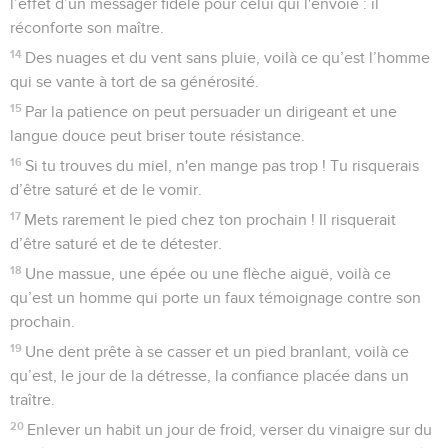
l’effet d’un messager fidèle pour celui qui l'envoie : il
réconforte son maître.
14
Des nuages et du vent sans pluie, voilà ce qu’est l’homme
qui se vante à tort de sa générosité.
15
Par la patience on peut persuader un dirigeant et une
langue douce peut briser toute résistance.
16
Si tu trouves du miel, n'en mange pas trop ! Tu risquerais
d’être saturé et de le vomir.
17
Mets rarement le pied chez ton prochain ! Il risquerait
d’être saturé et de te détester.
18
Une massue, une épée ou une flèche aiguë, voilà ce
qu’est un homme qui porte un faux témoignage contre son
prochain.
19
Une dent prête à se casser et un pied branlant, voilà ce
qu’est, le jour de la détresse, la confiance placée dans un
traître.
20
Enlever un habit un jour de froid, verser du vinaigre sur du