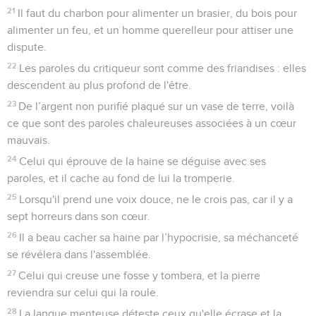
21
Il faut du charbon pour alimenter un brasier, du bois pour
alimenter un feu, et un homme querelleur pour attiser une
dispute.
22
Les paroles du critiqueur sont comme des friandises : elles
descendent au plus profond de l'être.
23
De l’argent non purifié plaqué sur un vase de terre, voilà
ce que sont des paroles chaleureuses associées à un cœur
mauvais.
24
Celui qui éprouve de la haine se déguise avec ses
paroles, et il cache au fond de lui la tromperie.
25
Lorsqu'il prend une voix douce, ne le crois pas, car il y a
sept horreurs dans son cœur.
26
Il a beau cacher sa haine par l’hypocrisie, sa méchanceté
se révélera dans l'assemblée.
27
Celui qui creuse une fosse y tombera, et la pierre
reviendra sur celui qui la roule.
28
La langue menteuse déteste ceux qu'elle écrase et la