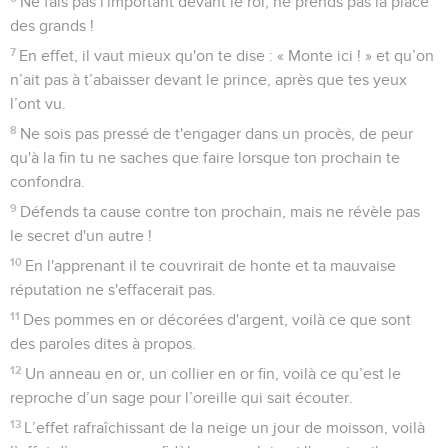
Ne fais pas l'important devant le roi, ne prends pas la place
des grands !
7
En effet, il vaut mieux qu'on te dise : « Monte ici ! » et qu’on
n’ait pas à t’abaisser devant le prince, après que tes yeux
l’ont vu.
8
Ne sois pas pressé de t'engager dans un procès, de peur
qu'à la fin tu ne saches que faire lorsque ton prochain te
confondra.
9
Défends ta cause contre ton prochain, mais ne révèle pas
le secret d'un autre !
10
En l'apprenant il te couvrirait de honte et ta mauvaise
réputation ne s'effacerait pas.
11
Des pommes en or décorées d'argent, voilà ce que sont
des paroles dites à propos.
12
Un anneau en or, un collier en or fin, voilà ce qu’est le
reproche d’un sage pour l’oreille qui sait écouter.
13
L’effet rafraîchissant de la neige un jour de moisson, voilà