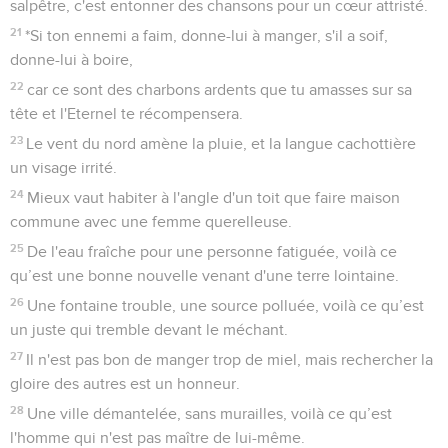
salpêtre, c'est entonner des chansons pour un cœur attristé.
21
*Si ton ennemi a faim, donne-lui à manger, s'il a soif,
donne-lui à boire,
22
car ce sont des charbons ardents que tu amasses sur sa
tête et l'Eternel te récompensera.
23
Le vent du nord amène la pluie, et la langue cachottière
un visage irrité.
24
Mieux vaut habiter à l'angle d'un toit que faire maison
commune avec une femme querelleuse.
25
De l'eau fraîche pour une personne fatiguée, voilà ce
qu’est une bonne nouvelle venant d'une terre lointaine.
26
Une fontaine trouble, une source polluée, voilà ce qu’est
un juste qui tremble devant le méchant.
27
Il n'est pas bon de manger trop de miel, mais rechercher la
gloire des autres est un honneur.
28
Une ville démantelée, sans murailles, voilà ce qu’est
l'homme qui n'est pas maître de lui-même.