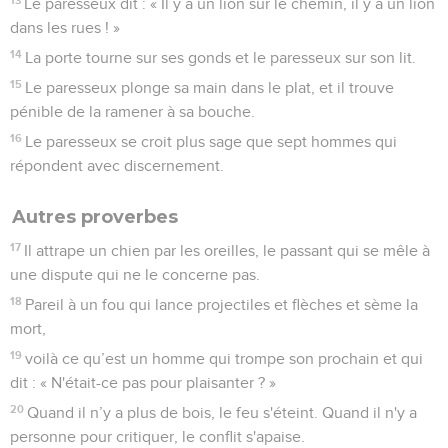
Le paresseux dit : « Il y a un lion sur le chemin, il y a un lion
dans les rues ! »
14
La porte tourne sur ses gonds et le paresseux sur son lit.
15
Le paresseux plonge sa main dans le plat, et il trouve
pénible de la ramener à sa bouche.
16
Le paresseux se croit plus sage que sept hommes qui
répondent avec discernement.
Autres proverbes
17
Il attrape un chien par les oreilles, le passant qui se mêle à
une dispute qui ne le concerne pas.
18
Pareil à un fou qui lance projectiles et flèches et sème la
mort,
19
voilà ce qu’est un homme qui trompe son prochain et qui
dit : « N'était-ce pas pour plaisanter ? »
20
Quand il n’y a plus de bois, le feu s'éteint. Quand il n'y a
personne pour critiquer, le conflit s'apaise.