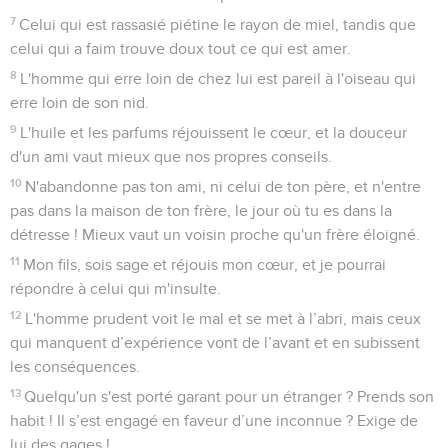
7
Celui qui est rassasié piétine le rayon de miel, tandis que
celui qui a faim trouve doux tout ce qui est amer.
8
L'homme qui erre loin de chez lui est pareil à l'oiseau qui
erre loin de son nid.
9
L'huile et les parfums réjouissent le cœur, et la douceur
d'un ami vaut mieux que nos propres conseils.
10
N'abandonne pas ton ami, ni celui de ton père, et n'entre
pas dans la maison de ton frère, le jour où tu es dans la
détresse ! Mieux vaut un voisin proche qu'un frère éloigné.
11
Mon fils, sois sage et réjouis mon cœur, et je pourrai
répondre à celui qui m'insulte.
12
L'homme prudent voit le mal et se met à l’abri, mais ceux
qui manquent d’expérience vont de l’avant et en subissent
les conséquences.
13
Quelqu'un s'est porté garant pour un étranger ? Prends son
habit ! Il s’est engagé en faveur d’une inconnue ? Exige de
lui des gages !