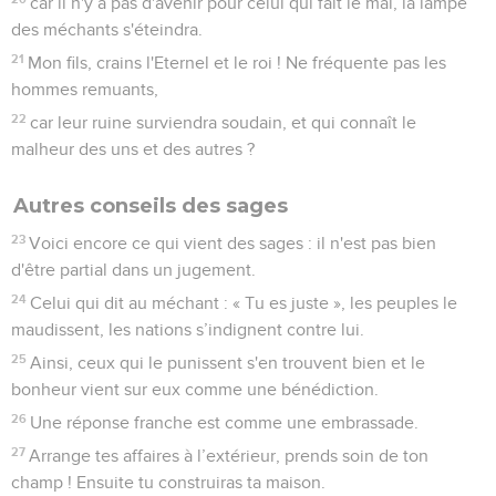
car il n'y a pas d'avenir pour celui qui fait le mal, la lampe
des méchants s'éteindra.
21
Mon fils, crains l'Eternel et le roi ! Ne fréquente pas les
hommes remuants,
22
car leur ruine surviendra soudain, et qui connaît le
malheur des uns et des autres ?
Autres conseils des sages
23
Voici encore ce qui vient des sages : il n'est pas bien
d'être partial dans un jugement.
24
Celui qui dit au méchant : « Tu es juste », les peuples le
maudissent, les nations s’indignent contre lui.
25
Ainsi, ceux qui le punissent s'en trouvent bien et le
bonheur vient sur eux comme une bénédiction.
26
Une réponse franche est comme une embrassade.
27
Arrange tes affaires à l’extérieur, prends soin de ton
champ ! Ensuite tu construiras ta maison.