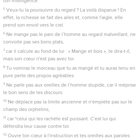
ton intelligence.
5
Veux-tu la poursuivre du regard ? La voilà disparue ! En
effet, la richesse se fait des ailes et, comme l'aigle, elle
prend son envol vers le ciel.
6
Ne mange pas le pain de l’homme au regard malveillant, ne
convoite pas ses bons plats,
7
car il calcule au fond de lui : « Mange et bois », te dira-t-il,
mais son cœur n'est pas avec toi.
8
Tu vomiras le morceau que tu as mangé et tu auras tenu en
pure perte des propos agréables.
9
Ne parle pas aux oreilles de l’homme stupide, car il méprise
le bon sens de tes discours.
10
Ne déplace pas la limite ancienne et n'empiète pas sur le
champ des orphelins,
11
car *celui qui les rachète est puissant. C'est lui qui
défendra leur cause contre toi.
12
Ouvre ton cœur à l'instruction et tes oreilles aux paroles