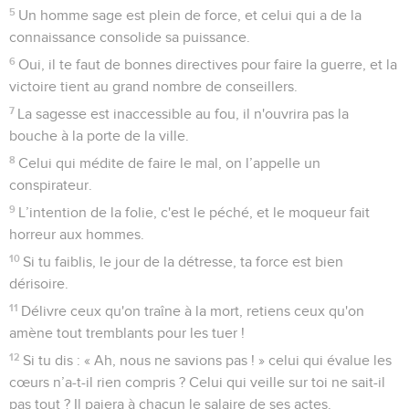
5
Un homme sage est plein de force, et celui qui a de la
connaissance consolide sa puissance.
6
Oui, il te faut de bonnes directives pour faire la guerre, et la
victoire tient au grand nombre de conseillers.
7
La sagesse est inaccessible au fou, il n'ouvrira pas la
bouche à la porte de la ville.
8
Celui qui médite de faire le mal, on l’appelle un
conspirateur.
9
L’intention de la folie, c'est le péché, et le moqueur fait
horreur aux hommes.
10
Si tu faiblis, le jour de la détresse, ta force est bien
dérisoire.
11
Délivre ceux qu'on traîne à la mort, retiens ceux qu'on
amène tout tremblants pour les tuer !
12
Si tu dis : « Ah, nous ne savions pas ! » celui qui évalue les
cœurs n’a-t-il rien compris ? Celui qui veille sur toi ne sait-il
pas tout ? Il paiera à chacun le salaire de ses actes.