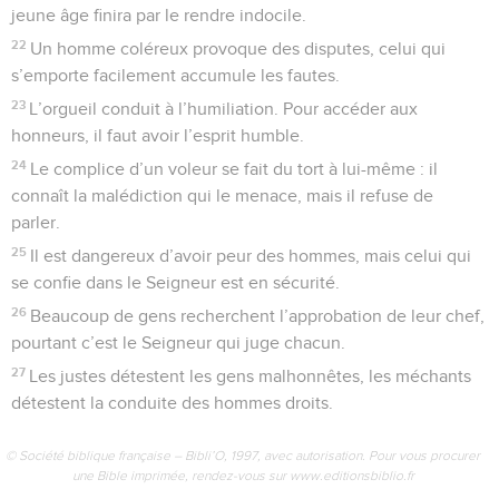
jeune âge finira par le rendre indocile.
22
Un homme coléreux provoque des disputes, celui qui
s’emporte facilement accumule les fautes.
23
L’orgueil conduit à l’humiliation. Pour accéder aux
honneurs, il faut avoir l’esprit humble.
24
Le complice d’un voleur se fait du tort à lui-même : il
connaît la malédiction qui le menace, mais il refuse de
parler.
25
Il est dangereux d’avoir peur des hommes, mais celui qui
se confie dans le Seigneur est en sécurité.
26
Beaucoup de gens recherchent l’approbation de leur chef,
pourtant c’est le Seigneur qui juge chacun.
27
Les justes détestent les gens malhonnêtes, les méchants
détestent la conduite des hommes droits.
© Société biblique française – Bibli’O, 1997, avec autorisation. Pour vous procurer
une Bible imprimée, rendez-vous sur www.editionsbiblio.fr