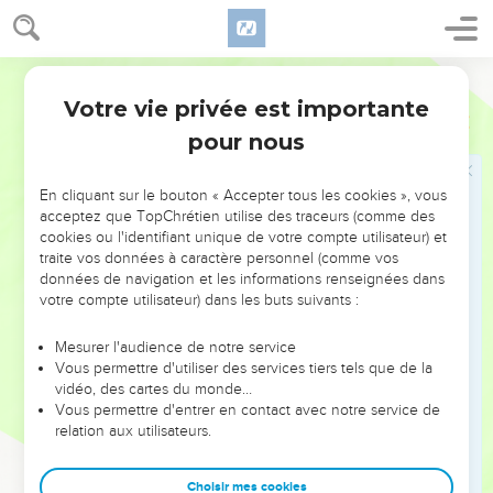
26
Une réponse donnée avec franchise est une vraie preuve
d’amitié.
27
N’envisage de bâtir une maison qu’après avoir terminé tes
Français Courant
travaux au-dehors et préparé tes champs pour la récolte.
Votre vie privée est importante
Proverbes
24
28
N’accuse pas ton voisin sans motif : voudrais-tu proférer
pour nous
un tel mensonge ?
29
Ne dis pas : « J’agirai avec lui comme il a agi avec moi, je
En cliquant sur le bouton « Accepter tous les cookies », vous
lui rendrai la monnaie de sa pièce ! »
acceptez que TopChrétien utilise des traceurs (comme des
cookies ou l'identifiant unique de votre compte utilisateur) et
traite vos données à caractère personnel (comme vos
Portrait du paresseux
données de navigation et les informations renseignées dans
votre compte utilisateur) dans les buts suivants :
30
Un jour, je suis passé près du champ et de la vigne d’un
homme paresseux et à la tête vide.
Mesurer l'audience de notre service
31
Des ronces et des mauvaises herbes poussaient partout, le
Vous permettre d'utiliser des services tiers tels que de la
vidéo, des cartes du monde…
mur de clôture était écroulé.
Vous permettre d'entrer en contact avec notre service de
32
J’ai réfléchi à ce que j’avais vu et j’en ai tiré la leçon :
relation aux utilisateurs.
33
tu dors un peu, tu t’assoupis un petit moment, tu restes
étendu en te croisant les bras.
Choisir mes cookies