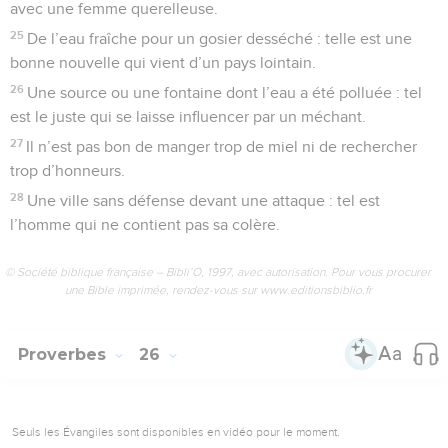
avec une femme querelleuse.
25
De l’eau fraîche pour un gosier desséché : telle est une
bonne nouvelle qui vient d’un pays lointain.
26
Une source ou une fontaine dont l’eau a été polluée : tel
est le juste qui se laisse influencer par un méchant.
27
Il n’est pas bon de manger trop de miel ni de rechercher
trop d’honneurs.
28
Une ville sans défense devant une attaque : tel est
l’homme qui ne contient pas sa colère.
© Société biblique française – Bibli’O, 1997, avec autorisation. Pour vous procurer
une Bible imprimée, rendez-vous sur www.editionsbiblio.fr
Proverbes
26
Seuls les Évangiles sont disponibles en vidéo pour le moment.