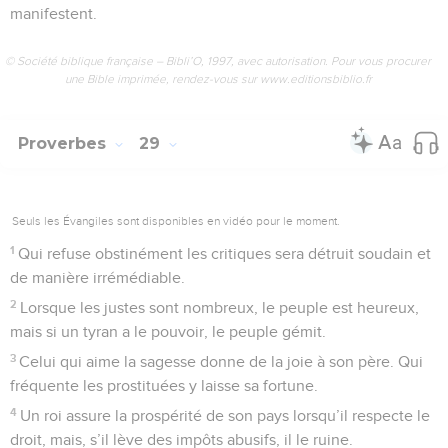
manifestent.
© Société biblique française – Bibli’O, 1997, avec autorisation. Pour vous procurer
une Bible imprimée, rendez-vous sur www.editionsbiblio.fr
Proverbes
29
Seuls les Évangiles sont disponibles en vidéo pour le moment.
1
Qui refuse obstinément les critiques sera détruit soudain et
de manière irrémédiable.
2
Lorsque les justes sont nombreux, le peuple est heureux,
mais si un tyran a le pouvoir, le peuple gémit.
3
Celui qui aime la sagesse donne de la joie à son père. Qui
fréquente les prostituées y laisse sa fortune.
4
Un roi assure la prospérité de son pays lorsqu’il respecte le
droit, mais, s’il lève des impôts abusifs, il le ruine.