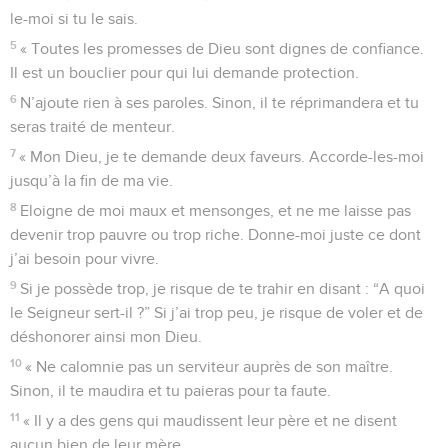
le-moi si tu le sais.
5
« Toutes les promesses de Dieu sont dignes de confiance.
Il est un bouclier pour qui lui demande protection.
6
N’ajoute rien à ses paroles. Sinon, il te réprimandera et tu
seras traité de menteur.
7
« Mon Dieu, je te demande deux faveurs. Accorde-les-moi
jusqu’à la fin de ma vie.
8
Eloigne de moi maux et mensonges, et ne me laisse pas
devenir trop pauvre ou trop riche. Donne-moi juste ce dont
j’ai besoin pour vivre.
9
Si je possède trop, je risque de te trahir en disant : “A quoi
le Seigneur sert-il ?” Si j’ai trop peu, je risque de voler et de
déshonorer ainsi mon Dieu.
10
« Ne calomnie pas un serviteur auprès de son maître.
Sinon, il te maudira et tu paieras pour ta faute.
11
« Il y a des gens qui maudissent leur père et ne disent
aucun bien de leur mère.