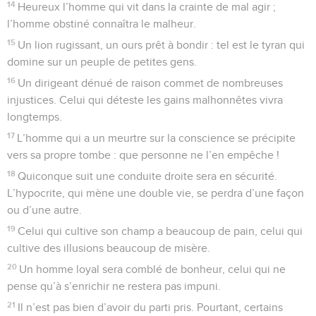
14
Heureux l’homme qui vit dans la crainte de mal agir ;
l’homme obstiné connaîtra le malheur.
15
Un lion rugissant, un ours prêt à bondir : tel est le tyran qui
domine sur un peuple de petites gens.
16
Un dirigeant dénué de raison commet de nombreuses
injustices. Celui qui déteste les gains malhonnêtes vivra
longtemps.
17
L’homme qui a un meurtre sur la conscience se précipite
vers sa propre tombe : que personne ne l’en empêche !
18
Quiconque suit une conduite droite sera en sécurité.
L’hypocrite, qui mène une double vie, se perdra d’une façon
ou d’une autre.
19
Celui qui cultive son champ a beaucoup de pain, celui qui
cultive des illusions beaucoup de misère.
20
Un homme loyal sera comblé de bonheur, celui qui ne
pense qu’à s’enrichir ne restera pas impuni.
21
Il n’est pas bien d’avoir du parti pris. Pourtant, certains