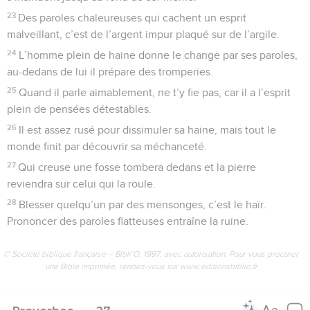
23
Des paroles chaleureuses qui cachent un esprit
malveillant, c’est de l’argent impur plaqué sur de l’argile.
24
L’homme plein de haine donne le change par ses paroles,
au-dedans de lui il prépare des tromperies.
25
Quand il parle aimablement, ne t’y fie pas, car il a l’esprit
plein de pensées détestables.
26
Il est assez rusé pour dissimuler sa haine, mais tout le
monde finit par découvrir sa méchanceté.
27
Qui creuse une fosse tombera dedans et la pierre
reviendra sur celui qui la roule.
28
Blesser quelqu’un par des mensonges, c’est le haïr.
Prononcer des paroles flatteuses entraîne la ruine.
© Société biblique française – Bibli’O, 1997, avec autorisation. Pour vous procurer
une Bible imprimée, rendez-vous sur www.editionsbiblio.fr