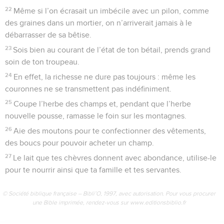
22
Même si l’on écrasait un imbécile avec un pilon, comme
des graines dans un mortier, on n’arriverait jamais à le
débarrasser de sa bêtise.
23
Sois bien au courant de l’état de ton bétail, prends grand
soin de ton troupeau.
24
En effet, la richesse ne dure pas toujours : même les
couronnes ne se transmettent pas indéfiniment.
25
Coupe l’herbe des champs et, pendant que l’herbe
nouvelle pousse, ramasse le foin sur les montagnes.
26
Aie des moutons pour te confectionner des vêtements,
des boucs pour pouvoir acheter un champ.
27
Le lait que tes chèvres donnent avec abondance, utilise-le
pour te nourrir ainsi que ta famille et tes servantes.
© Société biblique française – Bibli’O, 1997, avec autorisation. Pour vous procurer
une Bible imprimée, rendez-vous sur www.editionsbiblio.fr