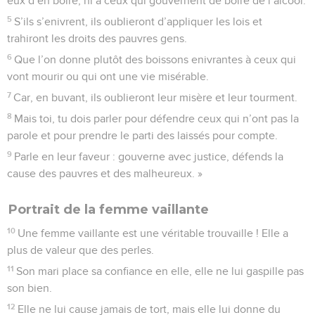
eux d’en boire, ni à ceux qui gouvernent de boire de l’alcool.
5
S’ils s’enivrent, ils oublieront d’appliquer les lois et
trahiront les droits des pauvres gens.
6
Que l’on donne plutôt des boissons enivrantes à ceux qui
vont mourir ou qui ont une vie misérable.
7
Car, en buvant, ils oublieront leur misère et leur tourment.
8
Mais toi, tu dois parler pour défendre ceux qui n’ont pas la
parole et pour prendre le parti des laissés pour compte.
9
Parle en leur faveur : gouverne avec justice, défends la
cause des pauvres et des malheureux. »
Portrait de la femme vaillante
10
Une femme vaillante est une véritable trouvaille ! Elle a
plus de valeur que des perles.
11
Son mari place sa confiance en elle, elle ne lui gaspille pas
son bien.
12
Elle ne lui cause jamais de tort, mais elle lui donne du