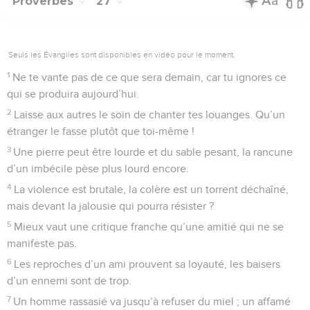
Proverbes
27
Seuls les Évangiles sont disponibles en vidéo pour le moment.
1
Ne te vante pas de ce que sera demain, car tu ignores ce
qui se produira aujourd’hui.
2
Laisse aux autres le soin de chanter tes louanges. Qu’un
étranger le fasse plutôt que toi-même !
3
Une pierre peut être lourde et du sable pesant, la rancune
d’un imbécile pèse plus lourd encore.
4
La violence est brutale, la colère est un torrent déchaîné,
mais devant la jalousie qui pourra résister ?
5
Mieux vaut une critique franche qu’une amitié qui ne se
manifeste pas.
6
Les reproches d’un ami prouvent sa loyauté, les baisers
d’un ennemi sont de trop.
7
Un homme rassasié va jusqu’à refuser du miel ; un affamé