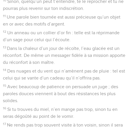
10
Sinon, quelqu’un peut t’entendre, te le reprocher et tu ne
pourras plus revenir sur ton indiscrétion.
11
Une parole bien tournée est aussi précieuse qu’un objet
en or avec des motifs d’argent.
12
Un anneau ou un collier d’or fin : telle est la réprimande
d’un sage pour celui qui l’écoute.
13
Dans la chaleur d’un jour de récolte, l’eau glacée est un
réconfort. De même un messager fidèle à sa mission apporte
du réconfort à son maître.
14
Des nuages et du vent qui n’amènent pas de pluie : tel est
celui qui se vante d’un cadeau qu’il n’offrira pas.
15
Avec beaucoup de patience on persuade un juge ; des
paroles douces viennent à bout des résistances les plus
solides.
16
Si tu trouves du miel, n’en mange pas trop, sinon tu en
seras dégoûté au point de le vomir.
17
Ne rends pas trop souvent visite à ton voisin, sinon il sera