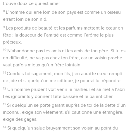
trouve doux ce qui est amer.
8
L’homme qui erre loin de son pays est comme un oiseau
errant loin de son nid.
9
Les produits de beauté et les parfums mettent le cœur en
fête ; la douceur de l’amitié est comme l’arôme le plus
précieux.
10
N’abandonne pas tes amis ni les amis de ton père. Si tu es
en difficulté, ne va pas chez ton frère, car un voisin proche
vaut parfois mieux qu’un frère lointain.
11
Conduis-toi sagement, mon fils, j’en aurai le cœur rempli
de joie et si quelqu’un me critique, je pourrai lui répondre.
12
Un homme prudent voit venir le malheur et se met à l’abri.
Les ignorants y donnent tête baissée et le paient cher.
13
Si quelqu’un se porte garant auprès de toi de la dette d’un
inconnu, exige son vêtement, s’il cautionne une étrangère,
exige des gages.
14
Si quelqu’un salue bruyamment son voisin au point du