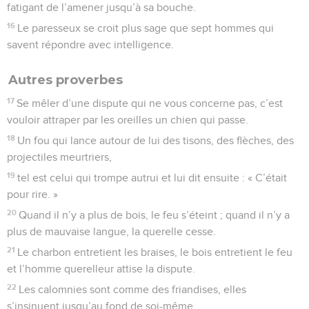
fatigant de l’amener jusqu’à sa bouche.
16
Le paresseux se croit plus sage que sept hommes qui
savent répondre avec intelligence.
Autres proverbes
17
Se mêler d’une dispute qui ne vous concerne pas, c’est
vouloir attraper par les oreilles un chien qui passe.
18
Un fou qui lance autour de lui des tisons, des flèches, des
projectiles meurtriers,
19
tel est celui qui trompe autrui et lui dit ensuite : « C’était
pour rire. »
20
Quand il n’y a plus de bois, le feu s’éteint ; quand il n’y a
plus de mauvaise langue, la querelle cesse.
21
Le charbon entretient les braises, le bois entretient le feu
et l’homme querelleur attise la dispute.
22
Les calomnies sont comme des friandises, elles
s’insinuent jusqu’au fond de soi-même.