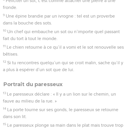
Féliciter un sot, c’est comme attacher une pierre à une
fronde.
9
Une épine brandie par un ivrogne : tel est un proverbe
dans la bouche des sots.
10
Un chef qui embauche un sot ou n’importe quel passant
fait du tort à tout le monde.
11
Le chien retourne à ce qu’il a vomi et le sot renouvelle ses
bêtises.
12
Si tu rencontres quelqu’un qui se croit malin, sache qu’il y
a plus à espérer d’un sot que de lui.
Portrait du paresseux
13
Le paresseux déclare : « Il y a un lion sur le chemin, un
fauve au milieu de la rue. »
14
La porte tourne sur ses gonds, le paresseux se retourne
dans son lit.
15
Le paresseux plonge sa main dans le plat mais trouve trop