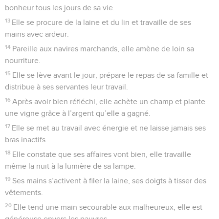
bonheur tous les jours de sa vie.
13
Elle se procure de la laine et du lin et travaille de ses
mains avec ardeur.
14
Pareille aux navires marchands, elle amène de loin sa
nourriture.
15
Elle se lève avant le jour, prépare le repas de sa famille et
distribue à ses servantes leur travail.
16
Après avoir bien réfléchi, elle achète un champ et plante
une vigne grâce à l’argent qu’elle a gagné.
17
Elle se met au travail avec énergie et ne laisse jamais ses
bras inactifs.
18
Elle constate que ses affaires vont bien, elle travaille
même la nuit à la lumière de sa lampe.
19
Ses mains s’activent à filer la laine, ses doigts à tisser des
vêtements.
20
Elle tend une main secourable aux malheureux, elle est
généreuse envers les pauvres.