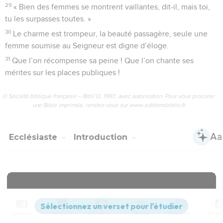
29
« Bien des femmes se montrent vaillantes, dit-il, mais toi,
tu les surpasses toutes. »
30
Le charme est trompeur, la beauté passagère, seule une
femme soumise au Seigneur est digne d’éloge.
31
Que l’on récompense sa peine ! Que l’on chante ses
mérites sur les places publiques !
© Société biblique française – Bibli’O, 1997, avec autorisation. Pour vous procurer
une Bible imprimée, rendez-vous sur www.editionsbiblio.fr
Ecclésiaste
Introduction
Contenus
Versions
Commentaires
Strong
Dictionnaire