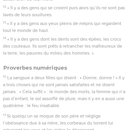
12
« Il y a des gens qui se croient purs alors qu’ils ne sont pas
lavés de leurs souillures.
13
« Il y a des gens aux yeux pleins de mépris qui regardent
tout le monde de haut.
14
« Il y a des gens dont les dents sont des épées, les crocs
des couteaux. Ils sont prêts à retrancher les malheureux de
la terre, les pauvres du milieu des hommes. »
Proverbes numériques
15
La sangsue a deux filles qui disent : « Donne, donne ! » Il y
a trois choses qui ne sont jamais satisfaites et ne disent
jamais : « Cela suffit » : le monde des morts, la femme qui n’a
pas d’enfant, le sol assoiffé de pluie, mais il y en a aussi une
quatrième : le feu insatiable.
17
Si quelqu’un se moque de son père et néglige
l’obéissance due à sa mère, les corbeaux du torrent lui
crèveront les yeux et les aigles le dévoreront.