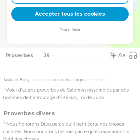
34
Pendant ce temps, la pauvreté arrive sur toi comme un
Accepter tous les cookies
rôdeur, la misère te surprend comme un pillard.
© Société biblique française – Bibli’O, 1997, avec autorisation. Pour vous procurer
Tout refuser
une Bible imprimée, rendez-vous sur www.editionsbiblio.fr
Proverbes
25
Seuls les Évangiles sont disponibles en vidéo pour le moment.
1
Voici d’autres proverbes de Salomon rassemblés par des
hommes de l’entourage d’Ézékias, roi de Juda.
Proverbes divers
2
Nous honorons Dieu parce qu’il tient certaines choses
cachées. Nous honorons les rois parce qu’ils examinent le
fond des choses.