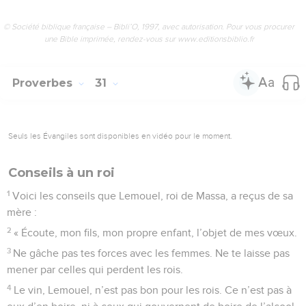
© Société biblique française – Bibli’O, 1997, avec autorisation. Pour vous procurer
une Bible imprimée, rendez-vous sur www.editionsbiblio.fr
Proverbes
31
Seuls les Évangiles sont disponibles en vidéo pour le moment.
Conseils à un roi
1
Voici les conseils que Lemouel, roi de Massa, a reçus de sa
mère :
2
« Écoute, mon fils, mon propre enfant, l’objet de mes vœux.
3
Ne gâche pas tes forces avec les femmes. Ne te laisse pas
mener par celles qui perdent les rois.
4
Le vin, Lemouel, n’est pas bon pour les rois. Ce n’est pas à