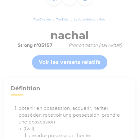
TopChrétien
TopBible
Lexique Hébreu / Grec
nachal
Strong n°05157
Prononciation [naw-khal']
Voir les versets relatifs
Définition
obtenir en possession, acquérir, hériter,
posséder, recevoir une possession, prendre
une possession
(Qal)
prendre possession, hériter