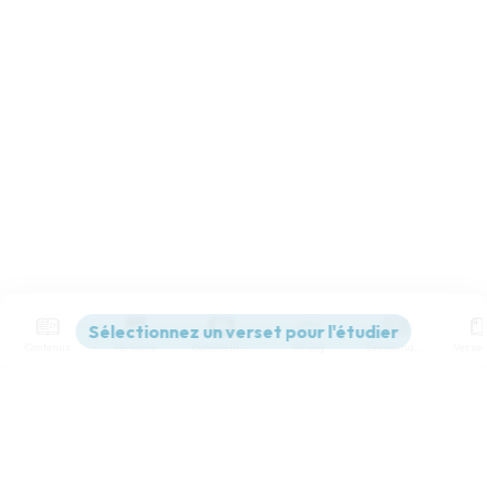
Contenus
Versions
Commentaires
Strong
Dictionnaire
Paramètres de lecture
Afficher les numéros de versets