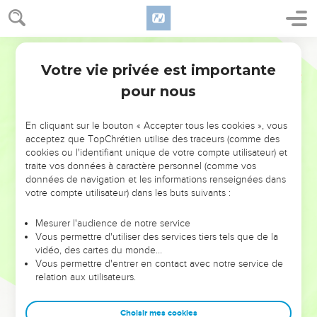
Votre vie privée est importante
pour nous
NE MANQUEZ PAS L’ÉVÉNEMENT
En cliquant sur le bouton « Accepter tous les cookies », vous
DE L’ANNÉE !
acceptez que TopChrétien utilise des traceurs (comme des
cookies ou l'identifiant unique de votre compte utilisateur) et
ET SI LEURS ERREURS POUVAIENT VOUS ÉVITER LES
traite vos données à caractère personnel (comme vos
VOTRES ?
données de navigation et les informations renseignées dans
votre compte utilisateur) dans les buts suivants :
On admire souvent les leaders pour leurs réussites, leur impact,
leur foi ou leur vision. Mais on voit moins les doutes, les erreurs
Mesurer l'audience de notre service
Vous permettre d'utiliser des services tiers tels que de la
et les saisons difficiles qu'ils ont traversés, alors même que ce
vidéo, des cartes du monde…
sont elles qui les ont façonnés.
Vous permettre d'entrer en contact avec notre service de
relation aux utilisateurs.
Dans cette conférence, leaders, entrepreneurs, et responsables
reviennent sur les erreurs marquantes de leur parcours et les
clés pour avancer avec plus de sagesse afin que leurs erreurs
Choisir mes cookies