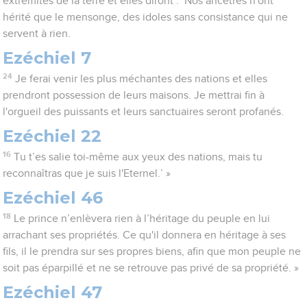
extrémités de la terre et elles diront : ‘Nos ancêtres n'ont
hérité que le mensonge, des idoles sans consistance qui ne
servent à rien.
Ezéchiel 7
24
Je ferai venir les plus méchantes des nations et elles
prendront possession de leurs maisons. Je mettrai fin à
l'orgueil des puissants et leurs sanctuaires seront profanés.
Ezéchiel 22
16
Tu t’es salie toi-même aux yeux des nations, mais tu
reconnaîtras que je suis l'Eternel.’ »
Ezéchiel 46
18
Le prince n’enlèvera rien à l’héritage du peuple en lui
arrachant ses propriétés. Ce qu'il donnera en héritage à ses
fils, il le prendra sur ses propres biens, afin que mon peuple ne
soit pas éparpillé et ne se retrouve pas privé de sa propriété. »
Ezéchiel 47