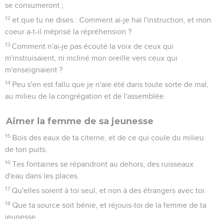
se consumeront ;
12
et que tu ne dises : Comment ai-je haï l'instruction, et mon
coeur a-t-il méprisé la répréhension ?
13
Comment n'ai-je pas écouté la voix de ceux qui
m'instruisaient, ni incliné mon oreille vers ceux qui
m'enseignaient ?
14
Peu s'en est fallu que je n'aie été dans toute sorte de mal,
au milieu de la congrégation et de l'assemblée.
Aimer la femme de sa jeunesse
15
Bois des eaux de ta citerne, et de ce qui coule du milieu
de ton puits.
16
Tes fontaines se répandront au dehors, des ruisseaux
d'eau dans les places.
17
Qu'elles soient à toi seul, et non à des étrangers avec toi.
18
Que ta source soit bénie, et réjouis-toi de la femme de ta
jeunesse,