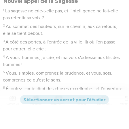
Nouvel appel de la Sagesse
1
La sagesse ne crie-t-elle pas, et l'intelligence ne fait-elle
pas retentir sa voix ?
2
Au sommet des hauteurs, sur le chemin, aux carrefours,
elle se tient debout.
3
A côté des portes, à l'entrée de la ville, là où l'on passe
pour entrer, elle crie :
4
A vous, hommes, je crie, et ma voix s'adresse aux fils des
hommes !
5
Vous, simples, comprenez la prudence, et vous, sots,
comprenez ce qu'est le sens.
6
Écoutez, car je dirai des choses excellentes, et l'ouverture
de mes lèvres prononcera des choses droites ;
7
car mon palais méditera la vérité, et la méchanceté sera
Contenus
Versions
Commentaires
Strong
Dictionnaire
une abomination pour mes lèvres.
8
Toutes les paroles de ma bouche sont selon la justice, il n'y
a rien en elles de pervers ni de tortueux ;
Paramètres de lecture