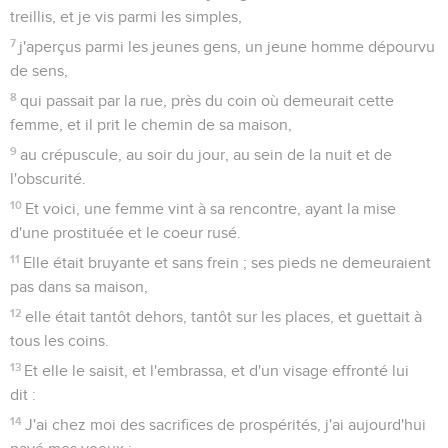
treillis, et je vis parmi les simples,
7
j'aperçus parmi les jeunes gens, un jeune homme dépourvu
de sens,
8
qui passait par la rue, près du coin où demeurait cette
femme, et il prit le chemin de sa maison,
9
au crépuscule, au soir du jour, au sein de la nuit et de
l'obscurité.
10
Et voici, une femme vint à sa rencontre, ayant la mise
d'une prostituée et le coeur rusé.
11
Elle était bruyante et sans frein ; ses pieds ne demeuraient
pas dans sa maison,
12
elle était tantôt dehors, tantôt sur les places, et guettait à
tous les coins.
13
Et elle le saisit, et l'embrassa, et d'un visage effronté lui
dit :
14
J'ai chez moi des sacrifices de prospérités, j'ai aujourd'hui