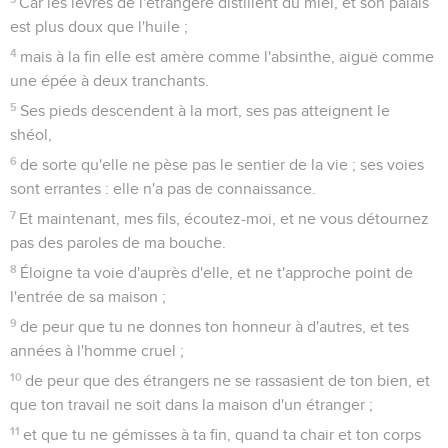
Car les lèvres de l'étrangère distillent du miel, et son palais
est plus doux que l'huile ;
4
mais à la fin elle est amère comme l'absinthe, aiguë comme
une épée à deux tranchants.
5
Ses pieds descendent à la mort, ses pas atteignent le
shéol,
6
de sorte qu'elle ne pèse pas le sentier de la vie ; ses voies
sont errantes : elle n'a pas de connaissance.
7
Et maintenant, mes fils, écoutez-moi, et ne vous détournez
pas des paroles de ma bouche.
8
Éloigne ta voie d'auprès d'elle, et ne t'approche point de
l'entrée de sa maison ;
9
de peur que tu ne donnes ton honneur à d'autres, et tes
années à l'homme cruel ;
10
de peur que des étrangers ne se rassasient de ton bien, et
que ton travail ne soit dans la maison d'un étranger ;
11
et que tu ne gémisses à ta fin, quand ta chair et ton corps