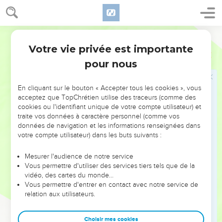
18
Mais le sentier des justes est comme la lumière
resplendissante qui va croissant jusqu'à ce que le plein jour
Darby
soit établi.
19
Votre vie privée est importante
Le chemin des méchants est comme l'obscurité ; ils ne
Proverbes
4
savent contre quoi ils trébucheront.
pour nous
Avoir une conduite ferme
En cliquant sur le bouton « Accepter tous les cookies », vous
acceptez que TopChrétien utilise des traceurs (comme des
20
Mon fils, sois attentif à mes paroles, incline ton oreille à
cookies ou l'identifiant unique de votre compte utilisateur) et
mes discours.
traite vos données à caractère personnel (comme vos
données de navigation et les informations renseignées dans
21
Qu'ils ne s'éloignent point de tes yeux ; garde-les au
votre compte utilisateur) dans les buts suivants :
dedans de ton coeur ;
22
car ils sont la vie de ceux qui les trouvent, et la santé de
Mesurer l'audience de notre service
Vous permettre d'utiliser des services tiers tels que de la
toute leur chair.
vidéo, des cartes du monde…
23
Garde ton coeur plus que tout ce que l'on garde, car de lui
Vous permettre d'entrer en contact avec notre service de
sont les issues de la vie.
relation aux utilisateurs.
24
Ecarte de toi la fausseté de la bouche, et éloigne de toi la
Choisir mes cookies
perversité des lèvres.