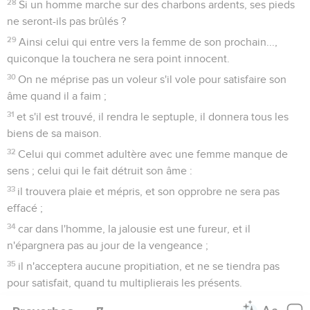
28
Si un homme marche sur des charbons ardents, ses pieds
ne seront-ils pas brûlés ?
29
Ainsi celui qui entre vers la femme de son prochain...,
quiconque la touchera ne sera point innocent.
30
On ne méprise pas un voleur s'il vole pour satisfaire son
âme quand il a faim ;
31
et s'il est trouvé, il rendra le septuple, il donnera tous les
biens de sa maison.
32
Celui qui commet adultère avec une femme manque de
sens ; celui qui le fait détruit son âme :
33
il trouvera plaie et mépris, et son opprobre ne sera pas
effacé ;
34
car dans l'homme, la jalousie est une fureur, et il
n'épargnera pas au jour de la vengeance ;
35
il n'acceptera aucune propitiation, et ne se tiendra pas
pour satisfait, quand tu multiplierais les présents.