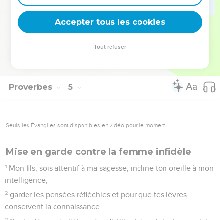
25
Que tes yeux regardent droit en avant, et que tes
Accepter tous les cookies
paupières se dirigent droit devant toi.
26
Pèse le chemin de tes pieds, et que toutes tes voies
Tout refuser
soient bien réglées.
27
N'incline ni à droite ni à gauche ; éloigne ton pied du mal.
Proverbes
5
Seuls les Évangiles sont disponibles en vidéo pour le moment.
Mise en garde contre la femme infidèle
1
Mon fils, sois attentif à ma sagesse, incline ton oreille à mon
intelligence,
2
garder les pensées réfléchies et pour que tes lèvres
conservent la connaissance.
3