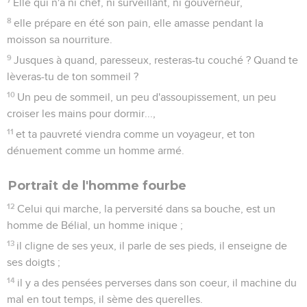
Elle qui n'a ni chef, ni surveillant, ni gouverneur,
8
elle prépare en été son pain, elle amasse pendant la
moisson sa nourriture.
9
Jusques à quand, paresseux, resteras-tu couché ? Quand te
lèveras-tu de ton sommeil ?
10
Un peu de sommeil, un peu d'assoupissement, un peu
croiser les mains pour dormir...,
11
et ta pauvreté viendra comme un voyageur, et ton
dénuement comme un homme armé.
Portrait de l'homme fourbe
12
Celui qui marche, la perversité dans sa bouche, est un
homme de Bélial, un homme inique ;
13
il cligne de ses yeux, il parle de ses pieds, il enseigne de
ses doigts ;
14
il y a des pensées perverses dans son coeur, il machine du
mal en tout temps, il sème des querelles.