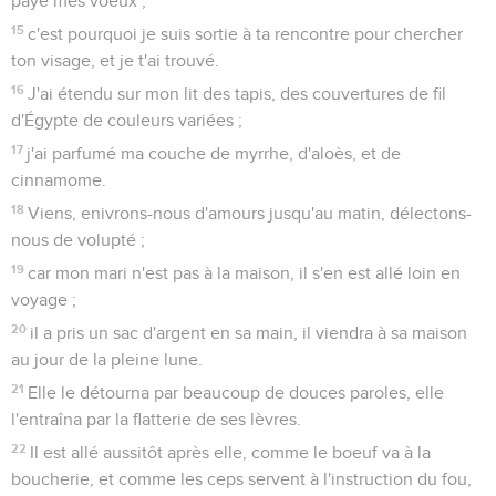
payé mes voeux ;
15
c'est pourquoi je suis sortie à ta rencontre pour chercher
ton visage, et je t'ai trouvé.
16
J'ai étendu sur mon lit des tapis, des couvertures de fil
d'Égypte de couleurs variées ;
17
j'ai parfumé ma couche de myrrhe, d'aloès, et de
cinnamome.
18
Viens, enivrons-nous d'amours jusqu'au matin, délectons-
nous de volupté ;
19
car mon mari n'est pas à la maison, il s'en est allé loin en
voyage ;
20
il a pris un sac d'argent en sa main, il viendra à sa maison
au jour de la pleine lune.
21
Elle le détourna par beaucoup de douces paroles, elle
l'entraîna par la flatterie de ses lèvres.
22
Il est allé aussitôt après elle, comme le boeuf va à la
boucherie, et comme les ceps servent à l'instruction du fou,