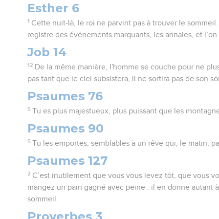
Esther 6
1
Cette nuit-là, le roi ne parvint pas à trouver le sommeil. 
registre des événements marquants, les annales, et l’on en
Job 14
12
De la même manière, l'homme se couche pour ne plus se
pas tant que le ciel subsistera, il ne sortira pas de son s
Psaumes 76
5
Tu es plus majestueux, plus puissant que les montagne
Psaumes 90
5
Tu les emportes, semblables à un rêve qui, le matin, 
Psaumes 127
2
C’est inutilement que vous vous levez tôt, que vous v
mangez un pain gagné avec peine : il en donne autant à
sommeil.
Proverbes 3