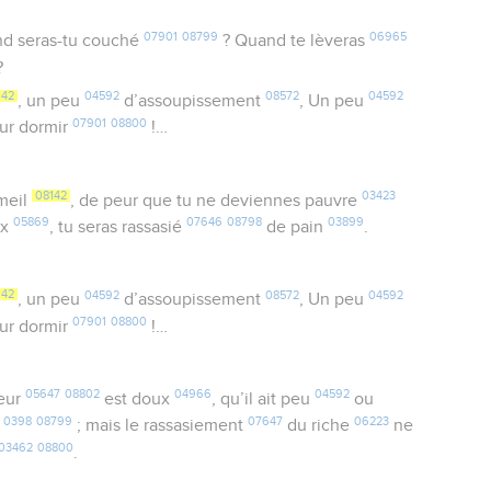
07901
08799
06965
and seras-tu couché
? Quand te lèveras
?
142
04592
08572
04592
, un peu
d’assoupissement
, Un peu
07901
08800
ur dormir
!…
08142
03423
meil
, de peur que tu ne deviennes pauvre
05869
07646
08798
03899
ux
, tu seras rassasié
de pain
.
142
04592
08572
04592
, un peu
d’assoupissement
, Un peu
07901
08800
ur dormir
!…
05647
08802
04966
04592
leur
est doux
, qu’il ait peu
ou
0398
08799
07647
06223
r
; mais le rassasiement
du riche
ne
03462
08800
.