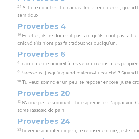
24
Si tu te couches, tu n’auras rien à redouter et, quand
sera doux.
Proverbes 4
16
En effet, ils ne dorment pas tant qu'ils n'ont pas fait l
enlevé s'ils n'ont pas fait trébucher quelqu’un.
Proverbes 6
4
n'accorde ni sommeil à tes yeux ni repos à tes paupièr
9
Paresseux, jusqu'à quand resteras-tu couché ? Quand t
10
Tu veux somnoler un peu, te reposer encore, juste cro
Proverbes 20
13
N'aime pas le sommeil ! Tu risquerais de t’appauvrir. G
seras rassasié de pain.
Proverbes 24
33
tu veux somnoler un peu, te reposer encore, juste croi