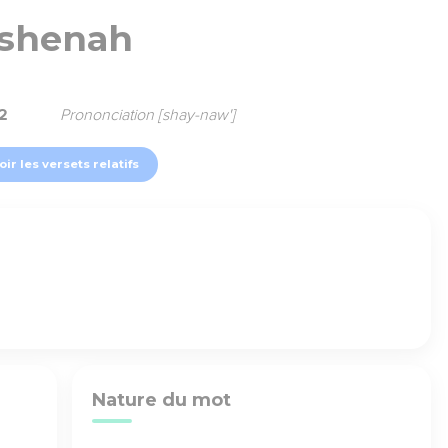
shenah
2
Prononciation [shay-naw']
oir les versets relatifs
Nature du mot