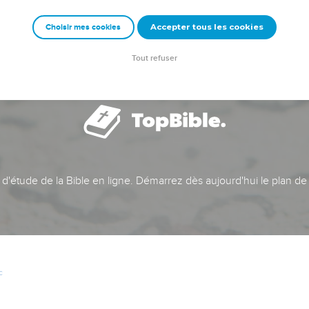
Accepter tous les cookies
Choisir mes cookies
Tout refuser
t d'étude de la Bible en ligne. Démarrez dès aujourd'hui le plan de
c