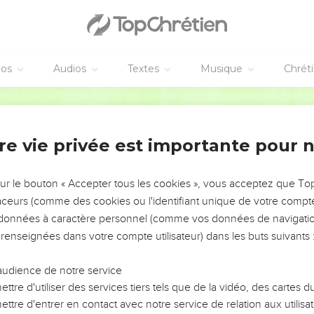
éos
Audios
Textes
Musique
Chrét
re vie privée est importante pour 
NEMENT DE L’ANNÉE !
ÉVITER LES VOTRES ?
sur le bouton « Accepter tous les cookies », vous acceptez que T
traceurs (comme des cookies ou l'identifiant unique de votre compte 
tes, leur impact, leur foi ou leur vision. Mais on voit
s données à caractère personnel (comme vos données de navigatio
fficiles qu'ils ont traversés, alors même que ce sont
 renseignées dans votre compte utilisateur) dans les buts suivants 
audience de notre service
s, et responsables reviennent sur les erreurs
 avancer avec plus de sagesse afin que leurs erreurs
ttre d'utiliser des services tiers tels que de la vidéo, des cartes
un ministère, une équipe, un groupe ou une famille,
ttre d'entrer en contact avec notre service de relation aux utilisat