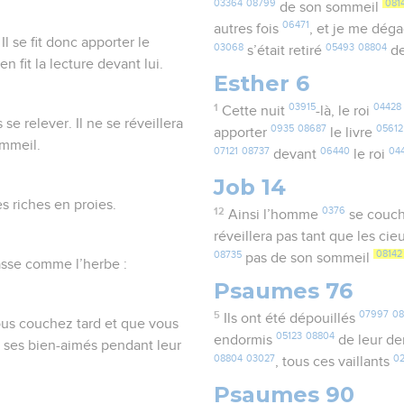
03364
08799
081
de son sommeil
06471
autres fois
, et je me dég
Il se fit donc apporter le
03068
05493
08804
s’était retiré
de
 fit la lecture devant lui.
Esther 6
1
03915
04428
Cette nuit
-là, le roi
 relever. Il ne se réveillera
0935
08687
05612
apporter
le livre
ommeil.
07121
08737
06440
04
devant
le roi
Job 14
s riches en proies.
12
0376
Ainsi l’homme
se couc
réveillera pas tant que les ci
08735
08142
pas de son sommeil
passe comme l’herbe :
Psaumes 76
5
07997
08
Ils ont été dépouillés
ous couchez tard et que vous
05123
08804
endormis
de leur de
 ses bien-aimés pendant leur
08804
03027
0
, tous ces vaillants
Psaumes 90