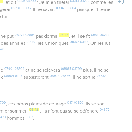
42
0559
08799
03318
08799
, et dit
: Je m’en tirerai
comme les
05287
08735
03045
08804
agerai
. Il ne savait
pas que l’Eternel
 lui.
05074
08804
08142
0559
08799
ne put
pas dormir
, et il se fit
02146
01697
03117
des annales
, les Chroniques
. On les lut
428
,
07901
08804
06965
08799
he
et ne se relèvera
plus, Il ne se
08064
01115
06974
08686
05782
eux
subsisteront
, Il ne sortira
.
709
047
03820
, ces héros pleins de courage
, Ils se sont
08142
04672
rnier sommeil
; Ils n’ont pas su se défendre
2428
0582
hommes
.