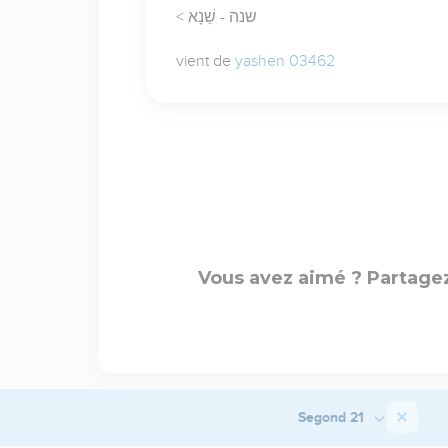
< שנה - שֵׁנָא
vient de
yashen 03462
Vous avez aimé ? Partagez
Segond 21