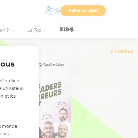
Faire un don
ien ?
Le Top
FERMER
nous
opChrétien
utilisateur)
n et les
:
 du monde…
eurs.