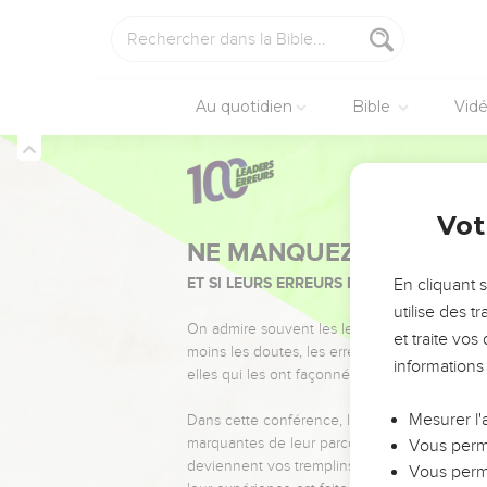
Au quotidien
Bible
Vid
Vot
NE MANQUEZ PAS L’ÉVÉ
ET SI LEURS ERREURS POUVAIENT VOUS 
En cliquant 
utilise des 
On admire souvent les leaders pour leurs réussi
et traite vo
moins les doutes, les erreurs et les saisons di
informations
elles qui les ont façonnés.
Mesurer l'
Dans cette conférence, leaders, entrepreneur
marquantes de leur parcours et les clés pour
Vous perme
deviennent vos tremplins. Que vous guidiez 
Vous perme