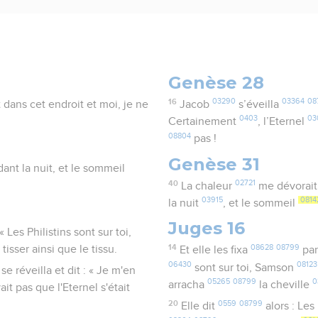
Genèse 28
16
03290
03364
08
st dans cet endroit et moi, je ne
Jacob
s’éveilla
0403
03
Certainement
, l’Eternel
08804
pas !
Genèse 31
ant la nuit, et le sommeil
40
02721
La chaleur
me dévorai
03915
0814
la nuit
, et le sommeil
Juges 16
« Les Philistins sont sur toi,
14
08628
08799
tisser ainsi que le tissu.
Et elle les fixa
par
06430
08123
sont sur toi, Samson
l se réveilla et dit : « Je m'en
05265
08799
0
arracha
la cheville
ait pas que l'Eternel s'était
20
0559
08799
Elle dit
alors : Les 