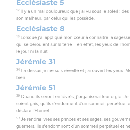
Ecclésiaste 5
12
Il y a un mal douloureux que j'ai vu sous le soleil : d
son malheur, par celui qui les possède.
Ecclésiaste 8
16
Lorsque j'ai appliqué mon cœur à connaître la sagesse 
qui se déroulent sur la terre – en effet, les yeux de l'
le jour ni la nuit –
Jérémie 31
26
Là-dessus je me suis réveillé et j'ai ouvert les yeux. 
bien.
Jérémie 51
39
Quand ils seront enfiévrés, j’organiserai leur orgie. Je 
soient gais, qu’ils s'endorment d'un sommeil perpétuel et
déclare l'Eternel.
57
Je rendrai ivres ses princes et ses sages, ses gouverne
guerriers. Ils s'endormiront d'un sommeil perpétuel et ne