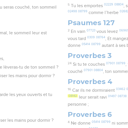
5
02229
08804
Tu les emportes
, 
 tu seras couché, ton sommeil
02498
08799
0268
comme l’herbe
Psaumes 127
2
07723
0696
En vain
vous levez
e mal, le sommeil leur est
0309
08764
vous tard
, Et mange
05414
08799
donne
autant à ses
Proverbes 3
es,
24
07901
08799
Si tu te couches
,
e lèveras-tu de ton sommeil ?
07901
08804
couché
, ton somme
iser les mains pour dormir ?
Proverbes 4
16
03462
Car ils ne dormiraient
arde les yeux ouverts et tu
08142
01497
08738
leur serait ravi
personne ;
Proverbes 6
ser les mains pour dormir ?
4
05414
08799
Ne donne
ni somm