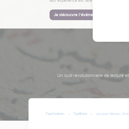
leur expérience est faite pour vous.
Je découvre l’événement
Un outil révolutionnaire de lecture e
TopChrétien
TopBible
Lexique Hébreu / Gre