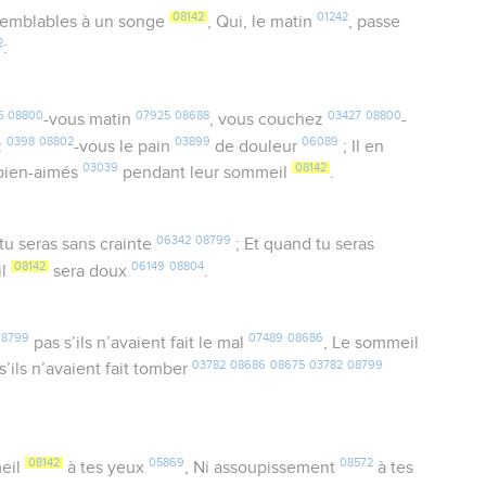
08142
01242
semblables à un songe
, Qui, le matin
, passe
2
:
5
08800
07925
08688
03427
08800
-vous matin
, vous couchez
-
0398
08802
03899
06089
z
-vous le pain
de douleur
; Il en
03039
08142
 bien-aimés
pendant leur sommeil
.
06342
08799
 tu seras sans crainte
; Et quand tu seras
08142
06149
08804
il
sera doux
.
08799
07489
08686
pas s’ils n’avaient fait le mal
, Le sommeil
03782
08686
08675
03782
08799
s’ils n’avaient fait tomber
08142
05869
08572
eil
à tes yeux
, Ni assoupissement
à tes