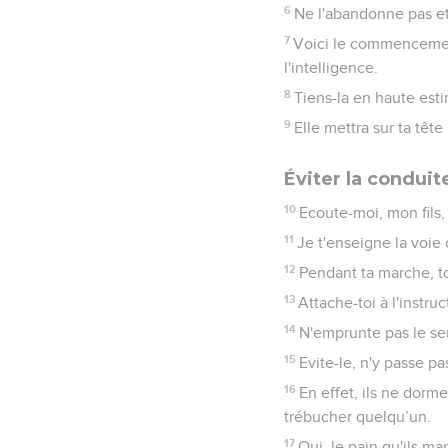
6
Ne l'abandonne pas et 
7
Voici le commencement
l'intelligence.
8
Tiens-la en haute estim
9
Elle mettra sur ta têt
Éviter la condui
10
Ecoute-moi, mon fils,
11
Je t'enseigne la voie 
12
Pendant ta marche, to
13
Attache-toi à l'instruc
14
N'emprunte pas le se
15
Evite-le, n'y passe pa
16
En effet, ils ne dormen
trébucher quelqu’un.
17
Oui, le pain qu'ils ma