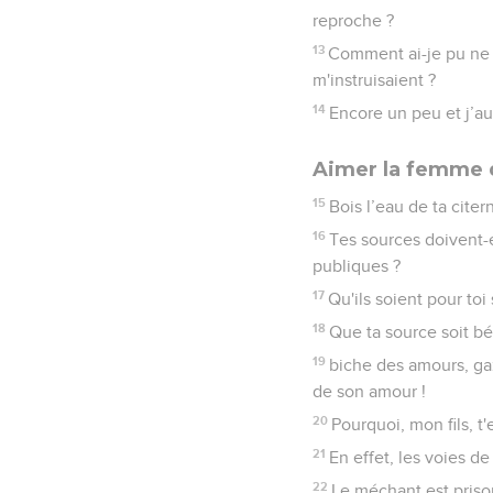
reproche ?
13
Comment ai-je pu ne p
m'instruisaient ?
14
Encore un peu et j’au
Aimer la femme 
15
Bois l’eau de ta citern
16
Tes sources doivent-e
publiques ?
17
Qu'ils soient pour toi
18
Que ta source soit bé
19
biche des amours, gaz
de son amour !
20
Pourquoi, mon fils, t
21
En effet, les voies d
22
Le méchant est prison