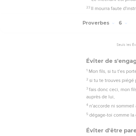
23
Il mourra faute d'instr
Proverbes
6
Seuls les É
Éviter de s'engag
1
Mon fils, si tu t'es po
2
si tu te trouves piégé
3
fais donc ceci, mon fi
auprès de lui,
4
n'accorde ni sommeil à
5
dégage-toi comme la g
Éviter d'être par