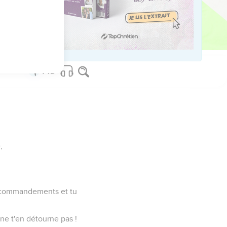
justes.
r.
,
es commandements et tu
 ne t'en détourne pas !