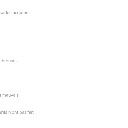
ssèdes acquiers
ombreuses.
s mauvais.
'ils n'ont pas fait
.