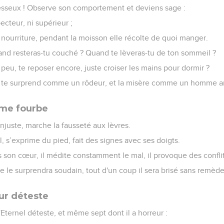
resseux ! Observe son comportement et deviens sage :
pecteur, ni supérieur ;
 nourriture, pendant la moisson elle récolte de quoi manger.
and resteras-tu couché ? Quand te lèveras-tu de ton sommeil ?
eu, te reposer encore, juste croiser les mains pour dormir ?
é te surprend comme un rôdeur, et la misère comme un homme a
mme fourbe
njuste, marche la fausseté aux lèvres.
il, s’exprime du pied, fait des signes avec ses doigts.
s son cœur, il médite constamment le mal, il provoque des conflit
ne le surprendra soudain, tout d'un coup il sera brisé sans remède
ur déteste
l'Eternel déteste, et même sept dont il a horreur :