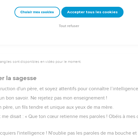
ternel frappe la maison du méchant, mais il bénit le domaine des 
Accepter tous les cookies
Choisir mes cookies
eurs, mais il fait grâce aux humbles.
de la gloire, mais les hommes stupides récolteront le déshonneu
Tout refuser
vangiles sont disponibles en vidéo pour le moment.
er la sagesse
struction d'un père, et soyez attentifs pour connaître l’intelligence
 un bon savoir. Ne rejetez pas mon enseignement !
on père, un fils tendre et unique aux yeux de ma mère.
 et me disait : « Que ton cœur retienne mes paroles ! Obéis à m
cquiers l'intelligence ! N'oublie pas les paroles de ma bouche et