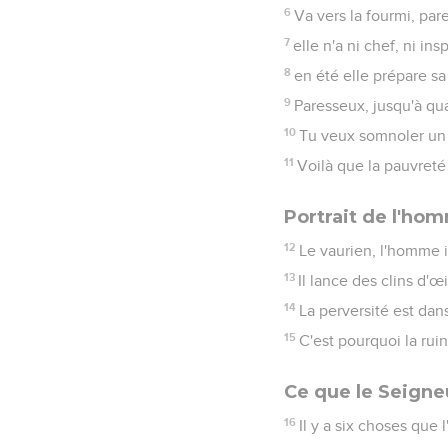
6
Va vers la fourmi, pa
7
elle n'a ni chef, ni ins
8
en été elle prépare sa
9
Paresseux, jusqu'à qu
10
Tu veux somnoler un p
11
Voilà que la pauvret
Portrait de l'ho
12
Le vaurien, l'homme i
13
Il lance des clins d'œ
14
La perversité est dan
15
C'est pourquoi la rui
Ce que le Seigne
16
Il y a six choses que 