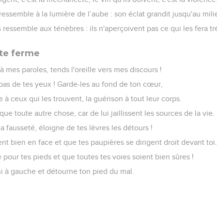
ressemble à la lumière de l’aube : son éclat grandit jusqu'au mili
ressemble aux ténèbres : ils n'aperçoivent pas ce qui les fera t
te ferme
f à mes paroles, tends l'oreille vers mes discours !
 pas de tes yeux ! Garde-les au fond de ton cœur,
ie à ceux qui les trouvent, la guérison à tout leur corps.
ue toute autre chose, car de lui jaillissent les sources de la vie.
a fausseté, éloigne de tes lèvres les détours !
t bien en face et que tes paupières se dirigent droit devant toi
e pour tes pieds et que toutes tes voies soient bien sûres !
ni à gauche et détourne ton pied du mal.