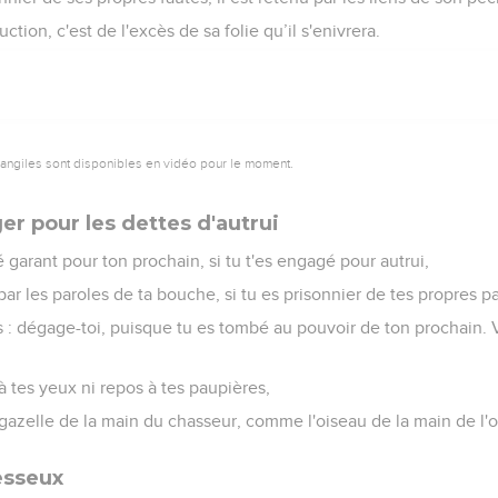
uction, c'est de l'excès de sa folie qu’il s'enivrera.
vangiles sont disponibles en vidéo pour le moment.
er pour les dettes d'autrui
rté garant pour ton prochain, si tu t'es engagé pour autrui,
 par les paroles de ta bouche, si tu es prisonnier de tes propres p
ls : dégage-toi, puisque tu es tombé au pouvoir de ton prochain. Va
 tes yeux ni repos à tes paupières,
azelle de la main du chasseur, comme l'oiseau de la main de l'o
esseux