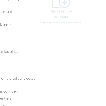
Ajouter une
Ajouter une
Ajouter une
Ajouter une
Ajouter une
Ajouter une
ceux qui
colonne
colonne
colonne
colonne
colonne
colonne
blée. »
ur les places
 enivre-toi sans cesse
e inconnue ?
entiers.
hé.