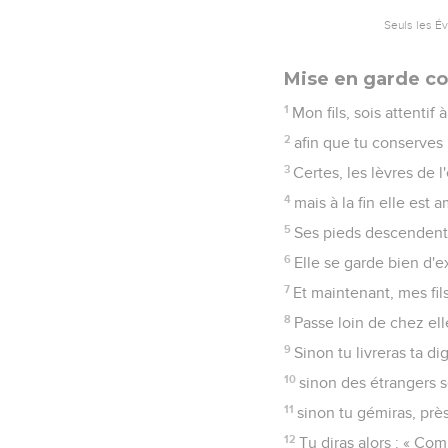
Seuls les É
Mise en garde co
1
Mon fils, sois attentif
2
afin que tu conserves 
3
Certes, les lèvres de l
4
mais à la fin elle es
5
Ses pieds descendent 
6
Elle se garde bien d'e
7
Et maintenant, mes fi
8
Passe loin de chez ell
9
Sinon tu livreras ta di
10
sinon des étrangers s
11
sinon tu gémiras, près
12
Tu diras alors : « Co