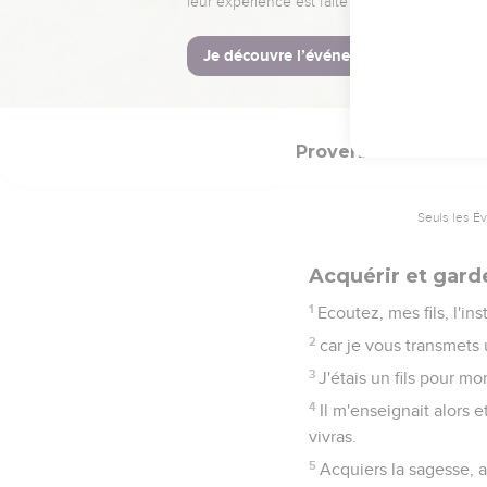
33
La malédiction de l'E
34
*Il se moque des moqu
35
Les sages hériteront 
Proverbes
4
Seuls les É
Acquérir et gard
1
Ecoutez, mes fils, l'in
2
car je vous transmets
3
J'étais un fils pour m
4
Il m'enseignait alors
vivras.
5
Acquiers la sagesse, a