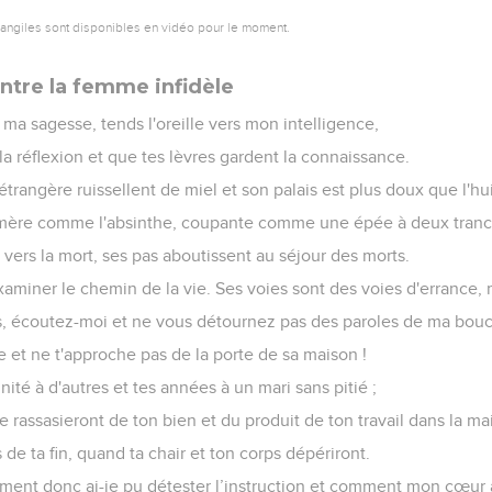
vangiles sont disponibles en vidéo pour le moment.
ntre la femme infidèle
 à ma sagesse, tends l'oreille vers mon intelligence,
la réflexion et que tes lèvres gardent la connaissance.
'étrangère ruissellent de miel et son palais est plus doux que l'hui
t amère comme l'absinthe, coupante comme une épée à deux tranc
vers la mort, ses pas aboutissent au séjour des morts.
xaminer le chemin de la vie. Ses voies sont des voies d'errance, m
ls, écoutez-moi et ne vous détournez pas des paroles de ma bouc
e et ne t'approche pas de la porte de sa maison !
gnité à d'autres et tes années à un mari sans pitié ;
e rassasieront de ton bien et du produit de ton travail dans la ma
 de ta fin, quand ta chair et ton corps dépériront.
mment donc ai-je pu détester l’instruction et comment mon cœur a