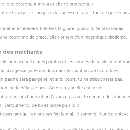
elle te gardera. Aime-la et elle te protégera. »
 de la sagesse : acquiers la sagesse et avec tout ce que tu po
e et elle t'élèvera. Elle fera ta gloire, quand tu l'embrasseras.
e une couronne de grâce, elle t'ornera d'un magnifique diadème.
te des méchants
 fais bon accueil à mes paroles et les années de ta vie seront n
de la sagesse, je te conduis dans les sentiers de la droiture.
n pas ne sera pas gêné, et si tu cours, tu ne trébucheras pas.
tion, ne la délaisse pas ! Garde-la, car elle est ta vie.
ntier des méchants et ne t'avance pas sur le chemin des homme
s ! Détourne-toi de lui et passe plus loin !
t pas tant qu'ils n'ont pas fait le mal, le sommeil leur est enlevé s
ngent, c'est la méchanceté, le vin qu'ils boivent, c'est la violence