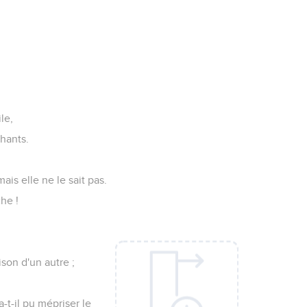
le,
hants.
ais elle ne le sait pas.
he !
ison d'un autre ;
-t-il pu mépriser le