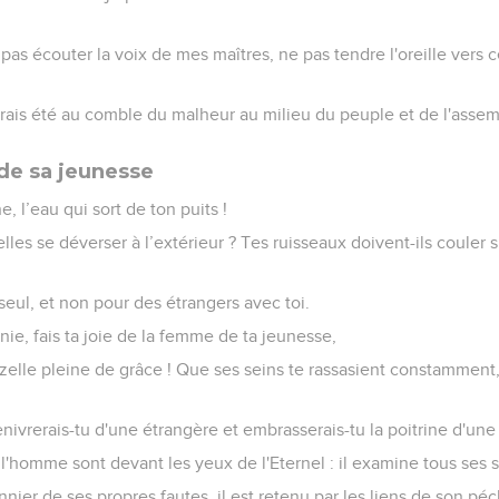
as écouter la voix de mes maîtres, ne pas tendre l'oreille vers 
rais été au comble du malheur au milieu du peuple et de l'assem
de sa jeunesse
e, l’eau qui sort de ton puits !
lles se déverser à l’extérieur ? Tes ruisseaux doivent-ils couler s
 seul, et non pour des étrangers avec toi.
nie, fais ta joie de la femme de ta jeunesse,
elle pleine de grâce ! Que ses seins te rassasient constamment,
'enivrerais-tu d'une étrangère et embrasserais-tu la poitrine d'un
e l'homme sont devant les yeux de l'Eternel : il examine tous ses s
nier de ses propres fautes, il est retenu par les liens de son péc