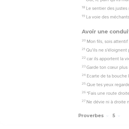
18
Le sentier des justes 
19
La voie des méchants 
Avoir une condui
20
Mon fils, sois attenti
21
Qu'ils ne s'éloignent
22
car ils apportent la v
23
Garde ton cœur plus q
24
Ecarte de ta bouche l
25
Que tes yeux regarden
26
*Fais une route droit
27
Ne dévie ni à droite 
Proverbes
5