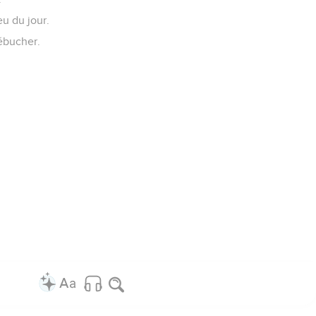
eu du jour.
rébucher.
.