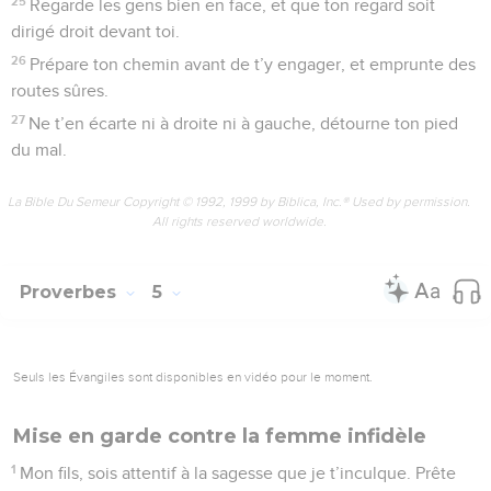
25
Regarde les gens bien en face, et que ton regard soit
dirigé droit devant toi.
26
Prépare ton chemin avant de t’y engager, et emprunte des
routes sûres.
27
Ne t’en écarte ni à droite ni à gauche, détourne ton pied
du mal.
La Bible Du Semeur Copyright © 1992, 1999 by Biblica, Inc.® Used by permission.
All rights reserved worldwide.
Proverbes
5
Seuls les Évangiles sont disponibles en vidéo pour le moment.
Mise en garde contre la femme infidèle
1
Mon fils, sois attentif à la sagesse que je t’inculque. Prête