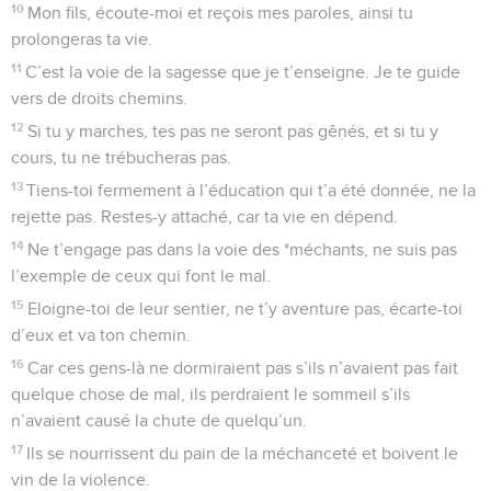
10
Mon fils, écoute-moi et reçois mes paroles, ainsi tu
prolongeras ta vie.
11
C’est la voie de la sagesse que je t’enseigne. Je te guide
vers de droits chemins.
12
Si tu y marches, tes pas ne seront pas gênés, et si tu y
cours, tu ne trébucheras pas.
13
Tiens-toi fermement à l’éducation qui t’a été donnée, ne la
rejette pas. Restes-y attaché, car ta vie en dépend.
14
Ne t’engage pas dans la voie des *méchants, ne suis pas
l’exemple de ceux qui font le mal.
15
Eloigne-toi de leur sentier, ne t’y aventure pas, écarte-toi
d’eux et va ton chemin.
16
Car ces gens-là ne dormiraient pas s’ils n’avaient pas fait
quelque chose de mal, ils perdraient le sommeil s’ils
n’avaient causé la chute de quelqu’un.
17
Ils se nourrissent du pain de la méchanceté et boivent le
vin de la violence.