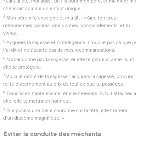
car j’ai été, moi aussi, un fils pour mon père, et ma mère me
chérissait comme un enfant unique.
4
Mon père m’a enseigné et m’a dit : « Que ton cœur
retienne mes paroles, obéis à mes commandements, et tu
vivras.
5
Acquiers la sagesse et l’intelligence, n’oublie pas ce que je
t’ai dit et ne t’écarte pas de mes recommandations.
6
N’abandonne pas la sagesse, et elle te gardera, aime-la, et
elle te protégera.
7
Voici le début de la sagesse : acquiers la sagesse, procure-
toi le discernement au prix de tout ce que tu possèdes.
8
Tiens-la en haute estime, et elle t’élèvera. Si tu t’attaches à
elle, elle te mettra en honneur.
9
Elle posera une belle couronne sur ta tête, elle t’ornera
d’un diadème magnifique. »
Éviter la conduite des méchants