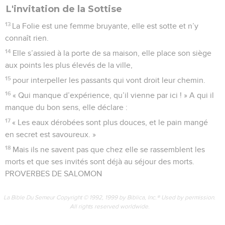
L'invitation de la Sottise
13
La Folie est une femme bruyante, elle est sotte et n’y
connaît rien.
14
Elle s’assied à la porte de sa maison, elle place son siège
aux points les plus élevés de la ville,
15
pour interpeller les passants qui vont droit leur chemin.
16
« Qui manque d’expérience, qu’il vienne par ici ! » A qui il
manque du bon sens, elle déclare :
17
« Les eaux dérobées sont plus douces, et le pain mangé
en secret est savoureux. »
18
Mais ils ne savent pas que chez elle se rassemblent les
morts et que ses invités sont déjà au séjour des morts.
PROVERBES DE SALOMON
La Bible Du Semeur Copyright © 1992, 1999 by Biblica, Inc.® Used by permission.
All rights reserved worldwide.