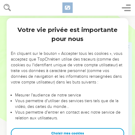
27
Si tu en as le moyen, ne refuse pas de faire du bien à celui
qui est dans le besoin,
Semeur
28
ne dis pas à ton prochain : « Va-t’en et reviens plus tard,
demain je te donnerai », alors que tu peux le faire tout de
Votre vie privée est importante
Proverbes
3
suite.
pour nous
29
Ne manigance rien de mal contre ton prochain, alors qu’il
vit sans défiance près de toi.
En cliquant sur le bouton « Accepter tous les cookies », vous
acceptez que TopChrétien utilise des traceurs (comme des
30
Ne cherche pas querelle à quelqu’un sans raison alors
cookies ou l'identifiant unique de votre compte utilisateur) et
qu’il ne t’a fait aucun mal.
traite vos données à caractère personnel (comme vos
31
données de navigation et les informations renseignées dans
N’envie pas les violents et n’adopte aucun de leurs
votre compte utilisateur) dans les buts suivants :
procédés,
32
car l’Eternel a en horreur les gens mauvais, mais il réserve
Mesurer l'audience de notre service
son intimité aux hommes droits.
Vous permettre d'utiliser des services tiers tels que de la
vidéo, des cartes du monde…
33
La malédiction de l’Eternel pèse sur la maison du
Vous permettre d'entrer en contact avec notre service de
*méchant, mais il bénit la demeure des justes.
relation aux utilisateurs.
34
Il se moque des moqueurs, mais il accorde sa faveur aux
humbles.
Choisir mes cookies