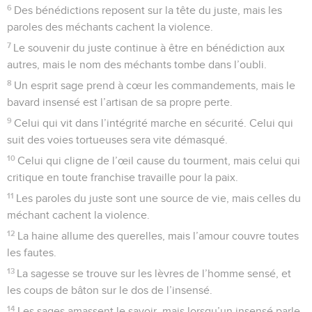
6
Des bénédictions reposent sur la tête du juste, mais les
paroles des méchants cachent la violence.
7
Le souvenir du juste continue à être en bénédiction aux
autres, mais le nom des méchants tombe dans l’oubli.
8
Un esprit sage prend à cœur les commandements, mais le
bavard insensé est l’artisan de sa propre perte.
9
Celui qui vit dans l’intégrité marche en sécurité. Celui qui
suit des voies tortueuses sera vite démasqué.
10
Celui qui cligne de l’œil cause du tourment, mais celui qui
critique en toute franchise travaille pour la paix.
11
Les paroles du juste sont une source de vie, mais celles du
méchant cachent la violence.
12
La haine allume des querelles, mais l’amour couvre toutes
les fautes.
13
La sagesse se trouve sur les lèvres de l’homme sensé, et
les coups de bâton sur le dos de l’insensé.
14
Les sages amassent le savoir, mais lorsqu’un insensé parle,