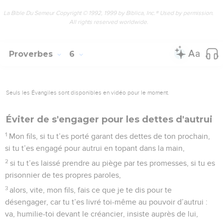
La Bible Du Semeur Copyright © 1992, 1999 by Biblica, Inc.® Used by permission.
All rights reserved worldwide.
Proverbes
6
Seuls les Évangiles sont disponibles en vidéo pour le moment.
Éviter de s'engager pour les dettes d'autrui
1
Mon fils, si tu t’es porté garant des dettes de ton prochain,
si tu t’es engagé pour autrui en topant dans la main,
2
si tu t’es laissé prendre au piège par tes promesses, si tu es
prisonnier de tes propres paroles,
3
alors, vite, mon fils, fais ce que je te dis pour te
désengager, car tu t’es livré toi-même au pouvoir d’autrui :
va, humilie-toi devant le créancier, insiste auprès de lui,