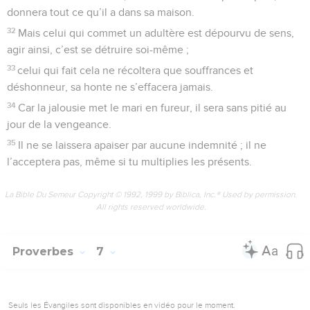
donnera tout ce qu’il a dans sa maison.
32
Mais celui qui commet un adultère est dépourvu de sens,
agir ainsi, c’est se détruire soi-même ;
33
celui qui fait cela ne récoltera que souffrances et
déshonneur, sa honte ne s’effacera jamais.
34
Car la jalousie met le mari en fureur, il sera sans pitié au
jour de la vengeance.
35
Il ne se laissera apaiser par aucune indemnité ; il ne
l’acceptera pas, même si tu multiplies les présents.
La Bible Du Semeur Copyright © 1992, 1999 by Biblica, Inc.® Used by permission.
All rights reserved worldwide.
Proverbes
7
Seuls les Évangiles sont disponibles en vidéo pour le moment.