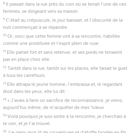
8
Il passait dans la rue près du coin où se tenait l’une de ces
femmes, se dirigeant vers sa maison.
9
C’était au crépuscule, le jour baissait, et l’obscurité de la
nuit commençait à se répandre.
10
Or, voici que cette femme vint à sa rencontre, habillée
comme une prostituée et l’esprit plein de ruse.
11
Elle parlait fort et sans retenue, et ses pieds ne tenaient
pas en place chez elle.
12
Tantôt dans la rue, tantôt sur les places, elle faisait le guet
à tous les carrefours.
13
Elle attrapa le jeune homme, l’embrassa et, le regardant
droit dans les yeux, elle lui dit :
14
« J’avais à faire un sacrifice de reconnaissance, je viens,
aujourd’hui même, de m’acquitter de mes *vœux.
15
Voilà pourquoi je suis sortie à ta rencontre, je cherchais à
te voir, et je t’ai trouvé.
16
J’ai garni mon lit de couvertures et d’étoffe brodée en fils