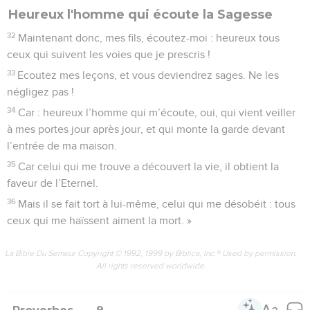
Heureux l'homme qui écoute la Sagesse
32
Maintenant donc, mes fils, écoutez-moi : heureux tous
ceux qui suivent les voies que je prescris !
33
Ecoutez mes leçons, et vous deviendrez sages. Ne les
négligez pas !
34
Car : heureux l’homme qui m’écoute, oui, qui vient veiller
à mes portes jour après jour, et qui monte la garde devant
l’entrée de ma maison.
35
Car celui qui me trouve a découvert la vie, il obtient la
faveur de l’Eternel.
36
Mais il se fait tort à lui-même, celui qui me désobéit : tous
ceux qui me haïssent aiment la mort. »
La Bible Du Semeur Copyright © 1992, 1999 by Biblica, Inc.® Used by permission.
All rights reserved worldwide.