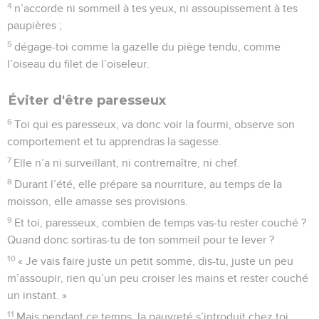
4
n’accorde ni sommeil à tes yeux, ni assoupissement à tes
paupières ;
5
dégage-toi comme la gazelle du piège tendu, comme
l’oiseau du filet de l’oiseleur.
Éviter d'être paresseux
6
Toi qui es paresseux, va donc voir la fourmi, observe son
comportement et tu apprendras la sagesse.
7
Elle n’a ni surveillant, ni contremaître, ni chef.
8
Durant l’été, elle prépare sa nourriture, au temps de la
moisson, elle amasse ses provisions.
9
Et toi, paresseux, combien de temps vas-tu rester couché ?
Quand donc sortiras-tu de ton sommeil pour te lever ?
10
« Je vais faire juste un petit somme, dis-tu, juste un peu
m’assoupir, rien qu’un peu croiser les mains et rester couché
un instant. »
11
Mais pendant ce temps, la pauvreté s’introduit chez toi