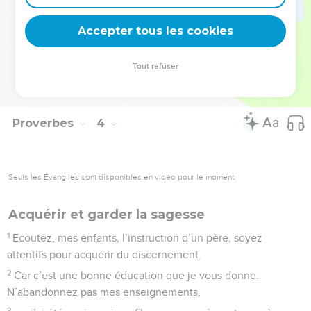
35
L’honneur sera la part des sages, mais les *insensés
Accepter tous les cookies
porteront la honte.
La Bible Du Semeur Copyright © 1992, 1999 by Biblica, Inc.® Used by permission.
Tout refuser
All rights reserved worldwide.
Proverbes
4
Seuls les Évangiles sont disponibles en vidéo pour le moment.
Acquérir et garder la sagesse
1
Ecoutez, mes enfants, l’instruction d’un père, soyez
attentifs pour acquérir du discernement.
2
Car c’est une bonne éducation que je vous donne.
N’abandonnez pas mes enseignements,
3