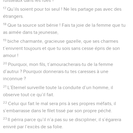
ruisseaux dans les rues ?
17
Qu’ils soient pour toi seul ! Ne les partage pas avec des
étrangers.
18
Que ta source soit bénie ! Fais ta joie de la femme que tu
as aimée dans ta jeunesse,
19
biche charmante, gracieuse gazelle, que ses charmes
t’enivrent toujours et que tu sois sans cesse épris de son
amour !
20
Pourquoi, mon fils, t’amouracherais-tu de la femme
d’autrui ? Pourquoi donnerais-tu tes caresses à une
inconnue ?
21
L’Eternel surveille toute la conduite d’un homme, il
observe tout ce qu’il fait.
22
Celui qui fait le mal sera pris à ses propres méfaits, il
s’embarrasse dans le filet tissé par son propre péché.
23
Il périra parce qu’il n’a pas su se discipliner, il s’égarera
enivré par l’excès de sa folie.