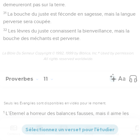
demeureront pas sur la terre.
31
La bouche du juste est féconde en sagesse, mais la langue
perverse sera coupée.
32
Les lèvres du juste connaissent la bienveillance, mais la
bouche des méchants est perverse.
La Bible Du Semeur Copyright © 1992, 1999 by Biblica, Inc.® Used by permission.
All rights reserved worldwide.
Proverbes
11
Seuls les Évangiles sont disponibles en vidéo pour le moment.
1
L’Eternel a horreur des balances fausses, mais il aime les
poids exacts.
2
Le mépris suit de près l’orgueil, mais la sagesse se tient
Contenus
Versions
Commentaires
Strong
Dictionnaire
auprès des humbles.