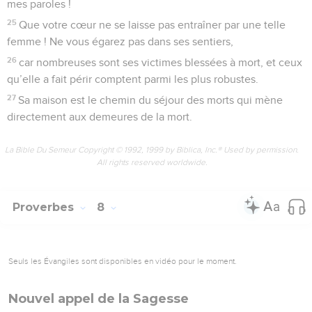
mes paroles !
25
Que votre cœur ne se laisse pas entraîner par une telle
femme ! Ne vous égarez pas dans ses sentiers,
26
car nombreuses sont ses victimes blessées à mort, et ceux
qu’elle a fait périr comptent parmi les plus robustes.
27
Sa maison est le chemin du séjour des morts qui mène
directement aux demeures de la mort.
La Bible Du Semeur Copyright © 1992, 1999 by Biblica, Inc.® Used by permission.
All rights reserved worldwide.
Proverbes
8
Seuls les Évangiles sont disponibles en vidéo pour le moment.
Nouvel appel de la Sagesse