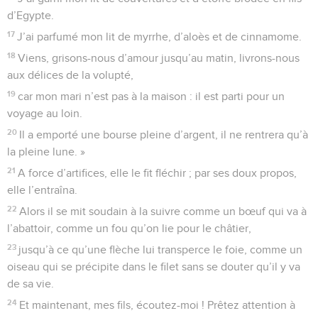
d’Egypte.
17
J’ai parfumé mon lit de myrrhe, d’aloès et de cinnamome.
18
Viens, grisons-nous d’amour jusqu’au matin, livrons-nous
aux délices de la volupté,
19
car mon mari n’est pas à la maison : il est parti pour un
voyage au loin.
20
Il a emporté une bourse pleine d’argent, il ne rentrera qu’à
la pleine lune. »
21
A force d’artifices, elle le fit fléchir ; par ses doux propos,
elle l’entraîna.
22
Alors il se mit soudain à la suivre comme un bœuf qui va à
l’abattoir, comme un fou qu’on lie pour le châtier,
23
jusqu’à ce qu’une flèche lui transperce le foie, comme un
oiseau qui se précipite dans le filet sans se douter qu’il y va
de sa vie.
24
Et maintenant, mes fils, écoutez-moi ! Prêtez attention à