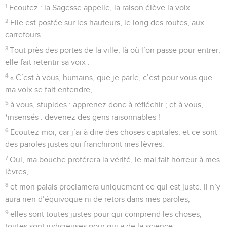
1
Ecoutez : la Sagesse appelle, la raison élève la voix.
2
Elle est postée sur les hauteurs, le long des routes, aux
carrefours.
3
Tout près des portes de la ville, là où l’on passe pour entrer,
elle fait retentir sa voix :
4
« C’est à vous, humains, que je parle, c’est pour vous que
ma voix se fait entendre,
5
à vous, stupides : apprenez donc à réfléchir ; et à vous,
*insensés : devenez des gens raisonnables !
6
Ecoutez-moi, car j’ai à dire des choses capitales, et ce sont
des paroles justes qui franchiront mes lèvres.
7
Oui, ma bouche proférera la vérité, le mal fait horreur à mes
lèvres,
8
et mon palais proclamera uniquement ce qui est juste. Il n’y
aura rien d’équivoque ni de retors dans mes paroles,
9
elles sont toutes justes pour qui comprend les choses,
toutes sont judicieuses pour qui a de la science.