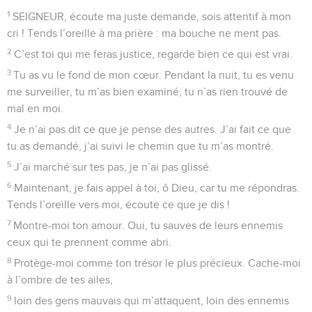
1
SEIGNEUR, écoute ma juste demande, sois attentif à mon
cri ! Tends l’oreille à ma prière : ma bouche ne ment pas.
2
C’est toi qui me feras justice, regarde bien ce qui est vrai.
3
Tu as vu le fond de mon cœur. Pendant la nuit, tu es venu
me surveiller, tu m’as bien examiné, tu n’as rien trouvé de
mal en moi.
4
Je n’ai pas dit ce que je pense des autres. J’ai fait ce que
tu as demandé, j’ai suivi le chemin que tu m’as montré.
5
J’ai marché sur tes pas, je n’ai pas glissé.
6
Maintenant, je fais appel à toi, ô Dieu, car tu me répondras.
Tends l’oreille vers moi, écoute ce que je dis !
7
Montre-moi ton amour. Oui, tu sauves de leurs ennemis
ceux qui te prennent comme abri.
8
Protège-moi comme ton trésor le plus précieux. Cache-moi
à l’ombre de tes ailes,
9
loin des gens mauvais qui m’attaquent, loin des ennemis