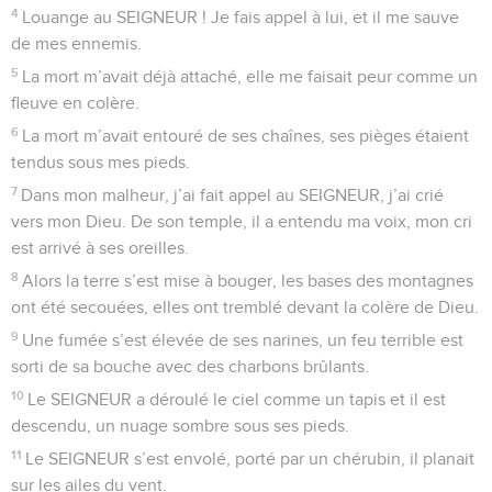
4
Louange au SEIGNEUR ! Je fais appel à lui, et il me sauve
de mes ennemis.
5
La mort m’avait déjà attaché, elle me faisait peur comme un
fleuve en colère.
6
La mort m’avait entouré de ses chaînes, ses pièges étaient
tendus sous mes pieds.
7
Dans mon malheur, j’ai fait appel au SEIGNEUR, j’ai crié
vers mon Dieu. De son temple, il a entendu ma voix, mon cri
est arrivé à ses oreilles.
8
Alors la terre s’est mise à bouger, les bases des montagnes
ont été secouées, elles ont tremblé devant la colère de Dieu.
9
Une fumée s’est élevée de ses narines, un feu terrible est
sorti de sa bouche avec des charbons brûlants.
10
Le SEIGNEUR a déroulé le ciel comme un tapis et il est
descendu, un nuage sombre sous ses pieds.
11
Le SEIGNEUR s’est envolé, porté par un chérubin, il planait
sur les ailes du vent.