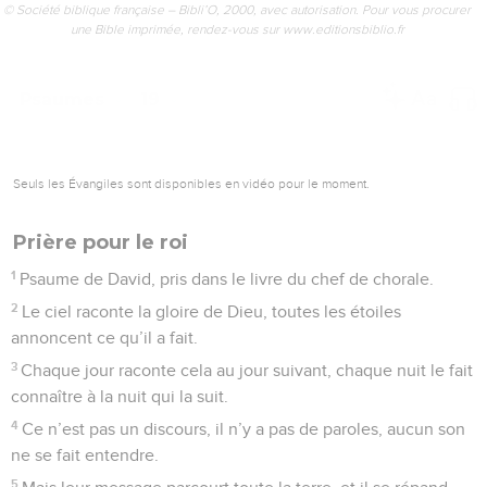
© Société biblique française – Bibli’O, 2000, avec autorisation. Pour vous procurer
une Bible imprimée, rendez-vous sur www.editionsbiblio.fr
Psaumes
19
Seuls les Évangiles sont disponibles en vidéo pour le moment.
Prière pour le roi
1
Psaume de David, pris dans le livre du chef de chorale.
2
Le ciel raconte la gloire de Dieu, toutes les étoiles
annoncent ce qu’il a fait.
3
Chaque jour raconte cela au jour suivant, chaque nuit le fait
connaître à la nuit qui la suit.
4
Ce n’est pas un discours, il n’y a pas de paroles, aucun son
ne se fait entendre.
5