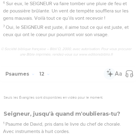
6
Sur eux, le SEIGNEUR va faire tomber une pluie de feu et
de poussière brûlante. Un vent de tempête soufflera sur les
gens mauvais. Voilà tout ce qu’ils vont recevoir !
7
Oui, le SEIGNEUR est juste, il aime tout ce qui est juste, et
ceux qui ont le cœur pur pourront voir son visage.
© Société biblique française – Bibli’O, 2000, avec autorisation. Pour vous procurer
une Bible imprimée, rendez-vous sur www.editionsbiblio.fr
Psaumes
12
Seuls les Évangiles sont disponibles en vidéo pour le moment.
Seigneur, jusqu'à quand m'oublieras-tu?
1
Psaume de David, pris dans le livre du chef de chorale.
Avec instruments à huit cordes.