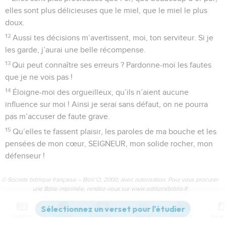
elles sont plus délicieuses que le miel, que le miel le plus
doux.
12
Aussi tes décisions m’avertissent, moi, ton serviteur. Si je
les garde, j’aurai une belle récompense.
13
Qui peut connaître ses erreurs ? Pardonne-moi les fautes
que je ne vois pas !
14
Éloigne-moi des orgueilleux, qu’ils n’aient aucune
influence sur moi ! Ainsi je serai sans défaut, on ne pourra
pas m’accuser de faute grave.
15
Qu’elles te fassent plaisir, les paroles de ma bouche et les
pensées de mon cœur, SEIGNEUR, mon solide rocher, mon
défenseur !
© Société biblique française – Bibli’O, 2000, avec autorisation. Pour vous procurer
une Bible imprimée, rendez-vous sur www.editionsbiblio.fr
Contenus
Versions
Commentaires
Strong
Dictionnaire
Psaumes
20