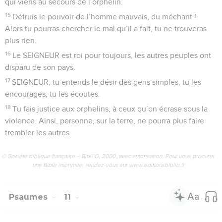
qui viens au secours de l’orphelin.
15
Détruis le pouvoir de l’homme mauvais, du méchant !
Alors tu pourras chercher le mal qu’il a fait, tu ne trouveras
plus rien.
16
Le SEIGNEUR est roi pour toujours, les autres peuples ont
disparu de son pays.
17
SEIGNEUR, tu entends le désir des gens simples, tu les
encourages, tu les écoutes.
18
Tu fais justice aux orphelins, à ceux qu’on écrase sous la
violence. Ainsi, personne, sur la terre, ne pourra plus faire
trembler les autres.
© Société biblique française – Bibli’O, 2000, avec autorisation. Pour vous procurer
une Bible imprimée, rendez-vous sur www.editionsbiblio.fr
Psaumes
11