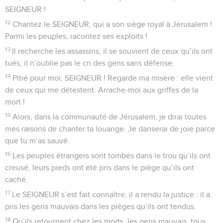
SEIGNEUR !
12
Chantez le SEIGNEUR, qui a son siège royal à Jérusalem !
Parmi les peuples, racontez ses exploits !
13
Il recherche les assassins, il se souvient de ceux qu’ils ont
tués, il n’oublie pas le cri des gens sans défense.
14
Pitié pour moi, SEIGNEUR ! Regarde ma misère : elle vient
de ceux qui me détestent. Arrache-moi aux griffes de la
mort !
15
Alors, dans la communauté de Jérusalem, je dirai toutes
mes raisons de chanter ta louange. Je danserai de joie parce
que tu m’as sauvé.
16
Les peuples étrangers sont tombés dans le trou qu’ils ont
creusé, leurs pieds ont été pris dans le piège qu’ils ont
caché.
17
Le SEIGNEUR s’est fait connaître, il a rendu la justice : il a
pris les gens mauvais dans les pièges qu’ils ont tendus.
18
Qu’ils retournent chez les morts, les gens mauvais, tous