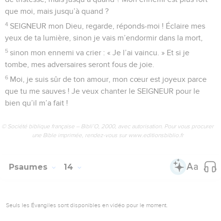
que moi, mais jusqu’à quand ?
4
SEIGNEUR mon Dieu, regarde, réponds-moi ! Éclaire mes
yeux de ta lumière, sinon je vais m’endormir dans la mort,
5
sinon mon ennemi va crier : « Je l’ai vaincu. » Et si je
tombe, mes adversaires seront fous de joie.
6
Moi, je suis sûr de ton amour, mon cœur est joyeux parce
que tu me sauves ! Je veux chanter le SEIGNEUR pour le
bien qu’il m’a fait !
© Société biblique française – Bibli’O, 2000, avec autorisation. Pour vous procurer
une Bible imprimée, rendez-vous sur www.editionsbiblio.fr
Psaumes
14
Seuls les Évangiles sont disponibles en vidéo pour le moment.