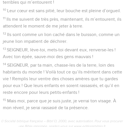
terribles qui m’entourent !
10
Leur cœur est sans pitié, leur bouche est pleine d’orgueil.
11
Ils me suivent de très près, maintenant, ils m’entourent, ils
attendent le moment de me jeter à terre.
12
Ils sont comme un lion caché dans le buisson, comme un
jeune lion impatient de déchirer.
13
SEIGNEUR, lève-toi, mets-toi devant eux, renverse-les !
Avec ton épée, sauve-moi des gens mauvais !
14
SEIGNEUR, par ta main, chasse-les de la terre, loin des
habitants du monde ! Voilà tout ce qu’ils méritent dans cette
vie ! Remplis leur ventre des choses amères que tu gardes
pour eux ! Que leurs enfants en soient rassasiés, et qu’il en
reste encore pour leurs petits-enfants !
15
Mais moi, parce que je suis juste, je verrai ton visage. À
mon réveil, je serai rassasié de ta présence.
© Société biblique française – Bibli’O, 2000, avec autorisation. Pour vous procurer
une Bible imprimée, rendez-vous sur www.editionsbiblio.fr