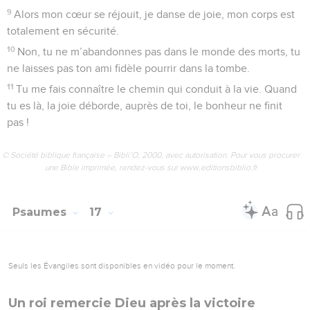
9
Alors mon cœur se réjouit, je danse de joie, mon corps est
totalement en sécurité.
10
Non, tu ne m’abandonnes pas dans le monde des morts, tu
ne laisses pas ton ami fidèle pourrir dans la tombe.
11
Tu me fais connaître le chemin qui conduit à la vie. Quand
tu es là, la joie déborde, auprès de toi, le bonheur ne finit
pas !
© Société biblique française – Bibli’O, 2000, avec autorisation. Pour vous procurer
une Bible imprimée, rendez-vous sur www.editionsbiblio.fr
Psaumes
17
Seuls les Évangiles sont disponibles en vidéo pour le moment.
Un roi remercie Dieu après la victoire