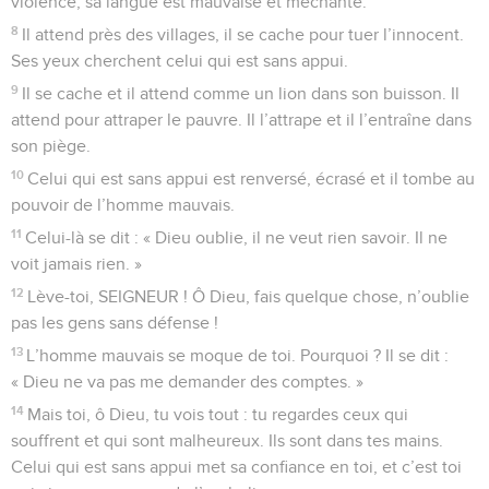
violence, sa langue est mauvaise et méchante.
8
Il attend près des villages, il se cache pour tuer l’innocent.
Ses yeux cherchent celui qui est sans appui.
9
Il se cache et il attend comme un lion dans son buisson. Il
attend pour attraper le pauvre. Il l’attrape et il l’entraîne dans
son piège.
10
Celui qui est sans appui est renversé, écrasé et il tombe au
pouvoir de l’homme mauvais.
11
Celui-là se dit : « Dieu oublie, il ne veut rien savoir. Il ne
voit jamais rien. »
12
Lève-toi, SEIGNEUR ! Ô Dieu, fais quelque chose, n’oublie
pas les gens sans défense !
13
L’homme mauvais se moque de toi. Pourquoi ? Il se dit :
« Dieu ne va pas me demander des comptes. »
14
Mais toi, ô Dieu, tu vois tout : tu regardes ceux qui
souffrent et qui sont malheureux. Ils sont dans tes mains.
Celui qui est sans appui met sa confiance en toi, et c’est toi