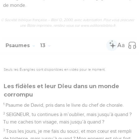
de monde.
© Société biblique française – Bibli’O, 2000, avec autorisation. Pour vous procurer
une Bible imprimée, rendez-vous sur www.editionsbiblio.fr
Psaumes
13
Seuls les Évangiles sont disponibles en vidéo pour le moment.
Les fidèles et leur Dieu dans un monde
corrompu
1
Psaume de David, pris dans le livre du chef de chorale.
2
SEIGNEUR, tu continues à m’oublier, mais jusqu’à quand ?
Tu me caches ton visage, mais jusqu’à quand ?
3
Tous les jours, je me fais du souci, et mon cœur est rempli
de tristesse, mais jusqu’à quand ? Mon ennemi est plus fort