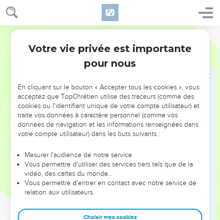
Votre vie privée est importante
Psaumes
8
pour nous
NE MANQUEZ PAS L’ÉVÉNEMENT
En cliquant sur le bouton « Accepter tous les cookies », vous
DE L’ANNÉE !
acceptez que TopChrétien utilise des traceurs (comme des
cookies ou l'identifiant unique de votre compte utilisateur) et
ET SI LEURS ERREURS POUVAIENT VOUS ÉVITER LES
traite vos données à caractère personnel (comme vos
VOTRES ?
données de navigation et les informations renseignées dans
votre compte utilisateur) dans les buts suivants :
On admire souvent les leaders pour leurs réussites, leur impact,
leur foi ou leur vision. Mais on voit moins les doutes, les erreurs
Mesurer l'audience de notre service
Vous permettre d'utiliser des services tiers tels que de la
et les saisons difficiles qu'ils ont traversés, alors même que ce
vidéo, des cartes du monde…
sont elles qui les ont façonnés.
Vous permettre d'entrer en contact avec notre service de
relation aux utilisateurs.
Dans cette conférence, leaders, entrepreneurs, et responsables
reviennent sur les erreurs marquantes de leur parcours et les
clés pour avancer avec plus de sagesse afin que leurs erreurs
Choisir mes cookies