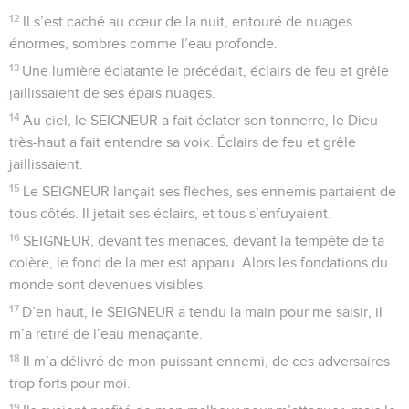
12
Il s’est caché au cœur de la nuit, entouré de nuages
énormes, sombres comme l’eau profonde.
13
Une lumière éclatante le précédait, éclairs de feu et grêle
jaillissaient de ses épais nuages.
14
Au ciel, le SEIGNEUR a fait éclater son tonnerre, le Dieu
très-haut a fait entendre sa voix. Éclairs de feu et grêle
jaillissaient.
15
Le SEIGNEUR lançait ses flèches, ses ennemis partaient de
tous côtés. Il jetait ses éclairs, et tous s’enfuyaient.
16
SEIGNEUR, devant tes menaces, devant la tempête de ta
colère, le fond de la mer est apparu. Alors les fondations du
monde sont devenues visibles.
17
D’en haut, le SEIGNEUR a tendu la main pour me saisir, il
m’a retiré de l’eau menaçante.
18
Il m’a délivré de mon puissant ennemi, de ces adversaires
trop forts pour moi.
19