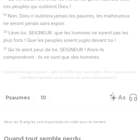
ces peuples qui oublient Dieu !
19
Non, Dieu n’oubliera jamais les pauvres, les malheureux
ne seront jamais sans espoir.
20
Lève-toi, SEIGNEUR, que les hommes ne soient pas les
plus forts ! Que les peuples soient jugés devant toi !
21
Qu’ils aient peur de toi, SEIGNEUR ! Alors ils
comprendront : ils ne sont que des hommes.
© Société biblique française – Bibli’O, 2000, avec autorisation. Pour vous procurer
une Bible imprimée, rendez-vous sur www.editionsbiblio.fr
Psaumes
10
Seuls les Évangiles sont disponibles en vidéo pour le moment.
Quand tout semble perdu