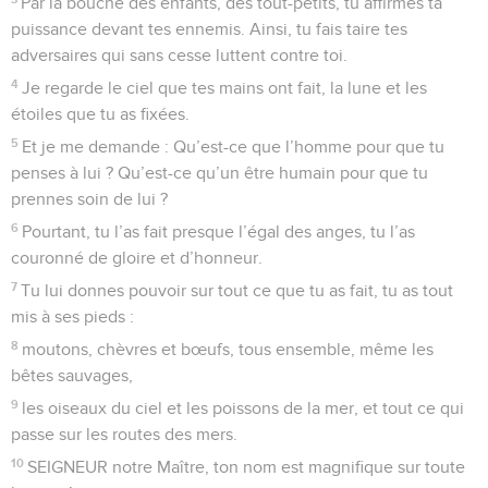
Par la bouche des enfants, des tout-petits, tu affirmes ta
puissance devant tes ennemis. Ainsi, tu fais taire tes
adversaires qui sans cesse luttent contre toi.
4
Je regarde le ciel que tes mains ont fait, la lune et les
étoiles que tu as fixées.
5
Et je me demande : Qu’est-ce que l’homme pour que tu
penses à lui ? Qu’est-ce qu’un être humain pour que tu
prennes soin de lui ?
6
Pourtant, tu l’as fait presque l’égal des anges, tu l’as
couronné de gloire et d’honneur.
7
Tu lui donnes pouvoir sur tout ce que tu as fait, tu as tout
mis à ses pieds :
8
moutons, chèvres et bœufs, tous ensemble, même les
bêtes sauvages,
9
les oiseaux du ciel et les poissons de la mer, et tout ce qui
passe sur les routes des mers.
10
SEIGNEUR notre Maître, ton nom est magnifique sur toute