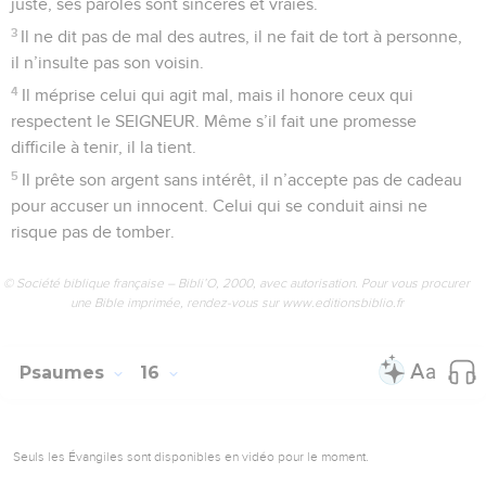
juste, ses paroles sont sincères et vraies.
3
Il ne dit pas de mal des autres, il ne fait de tort à personne,
il n’insulte pas son voisin.
4
Il méprise celui qui agit mal, mais il honore ceux qui
respectent le SEIGNEUR. Même s’il fait une promesse
difficile à tenir, il la tient.
5
Il prête son argent sans intérêt, il n’accepte pas de cadeau
pour accuser un innocent. Celui qui se conduit ainsi ne
risque pas de tomber.
© Société biblique française – Bibli’O, 2000, avec autorisation. Pour vous procurer
une Bible imprimée, rendez-vous sur www.editionsbiblio.fr
Psaumes
16
Seuls les Évangiles sont disponibles en vidéo pour le moment.