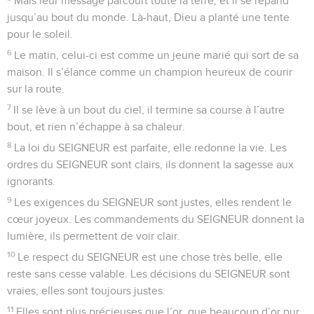
Mais leur message parcourt toute la terre, et il se répand
jusqu’au bout du monde. Là-haut, Dieu a planté une tente
pour le soleil.
6
Le matin, celui-ci est comme un jeune marié qui sort de sa
maison. Il s’élance comme un champion heureux de courir
sur la route.
7
Il se lève à un bout du ciel, il termine sa course à l’autre
bout, et rien n’échappe à sa chaleur.
8
La loi du SEIGNEUR est parfaite, elle redonne la vie. Les
ordres du SEIGNEUR sont clairs, ils donnent la sagesse aux
ignorants.
9
Les exigences du SEIGNEUR sont justes, elles rendent le
cœur joyeux. Les commandements du SEIGNEUR donnent la
lumière, ils permettent de voir clair.
10
Le respect du SEIGNEUR est une chose très belle, elle
reste sans cesse valable. Les décisions du SEIGNEUR sont
vraies, elles sont toujours justes.
11
Elles sont plus précieuses que l’or, que beaucoup d’or pur,