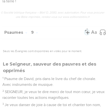
la terre !
© Société biblique française – Bibli’O, 2000, avec autorisation. Pour vous procurer
une Bible imprimée, rendez-vous sur www.editionsbiblio.fr
Psaumes
9
Seuls les Évangiles sont disponibles en vidéo pour le moment.
Le Seigneur, sauveur des pauvres et des
opprimés
1
Psaume de David, pris dans le livre du chef de chorale.
Avec instruments de musique.
2
SEIGNEUR, je veux te dire merci de tout mon cœur, je veux
raconter toutes tes actions magnifiques.
3
Je veux danser de joie à cause de toi et chanter ton nom,