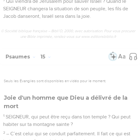
Qui viendra de Jérusalem pour sauver Israël ? Quand le
SEIGNEUR changera la situation de son peuple, les fils de
Jacob danseront, Israël sera dans la joie.
© Société biblique française – Bibli’O, 2000, avec autorisation. Pour vous procurer
une Bible imprimée, rendez-vous sur www.editionsbiblio.fr
Psaumes
15
Seuls les Évangiles sont disponibles en vidéo pour le moment.
Joie d'un homme que Dieu a délivré de la
mort
1
SEIGNEUR, qui peut être reçu dans ton temple ? Qui peut
habiter sur ta montagne sainte ?
2
– C’est celui qui se conduit parfaitement. Il fait ce qui est