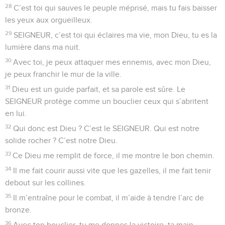
28
C’est toi qui sauves le peuple méprisé, mais tu fais baisser
les yeux aux orgueilleux.
29
SEIGNEUR, c’est toi qui éclaires ma vie, mon Dieu, tu es la
lumière dans ma nuit.
30
Avec toi, je peux attaquer mes ennemis, avec mon Dieu,
je peux franchir le mur de la ville.
31
Dieu est un guide parfait, et sa parole est sûre. Le
SEIGNEUR protège comme un bouclier ceux qui s’abritent
en lui.
32
Qui donc est Dieu ? C’est le SEIGNEUR. Qui est notre
solide rocher ? C’est notre Dieu.
33
Ce Dieu me remplit de force, il me montre le bon chemin.
34
Il me fait courir aussi vite que les gazelles, il me fait tenir
debout sur les collines.
35
Il m’entraîne pour le combat, il m’aide à tendre l’arc de
bronze.
36
Avec ton bouclier, tu me donnes la victoire, ta main