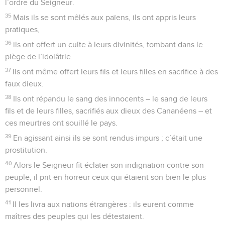
l’ordre du Seigneur.
35
Mais ils se sont mêlés aux païens, ils ont appris leurs
pratiques,
36
ils ont offert un culte à leurs divinités, tombant dans le
piège de l’idolâtrie.
37
Ils ont même offert leurs fils et leurs filles en sacrifice à des
faux dieux.
38
Ils ont répandu le sang des innocents – le sang de leurs
fils et de leurs filles, sacrifiés aux dieux des Cananéens – et
ces meurtres ont souillé le pays.
39
En agissant ainsi ils se sont rendus impurs ; c’était une
prostitution.
40
Alors le Seigneur fit éclater son indignation contre son
peuple, il prit en horreur ceux qui étaient son bien le plus
personnel.
41
Il les livra aux nations étrangères : ils eurent comme
maîtres des peuples qui les détestaient.