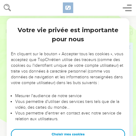
Votre vie privée est importante
Psaumes
106
pour nous
NE MANQUEZ PAS L’ÉVÉNEMENT
En cliquant sur le bouton « Accepter tous les cookies », vous
DE L’ANNÉE !
acceptez que TopChrétien utilise des traceurs (comme des
cookies ou l'identifiant unique de votre compte utilisateur) et
ET SI LEURS ERREURS POUVAIENT VOUS ÉVITER LES
traite vos données à caractère personnel (comme vos
VOTRES ?
données de navigation et les informations renseignées dans
votre compte utilisateur) dans les buts suivants :
On admire souvent les leaders pour leurs réussites, leur impact,
leur foi ou leur vision. Mais on voit moins les doutes, les erreurs
Mesurer l'audience de notre service
Vous permettre d'utiliser des services tiers tels que de la
et les saisons difficiles qu'ils ont traversés, alors même que ce
vidéo, des cartes du monde…
sont elles qui les ont façonnés.
Vous permettre d'entrer en contact avec notre service de
relation aux utilisateurs.
Dans cette conférence, leaders, entrepreneurs, et responsables
reviennent sur les erreurs marquantes de leur parcours et les
clés pour avancer avec plus de sagesse afin que leurs erreurs
Choisir mes cookies