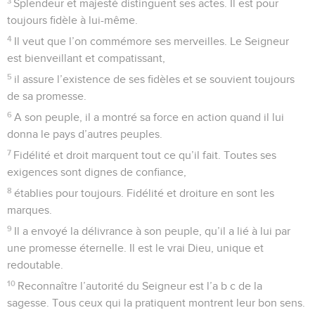
3
Splendeur et majesté distinguent ses actes. Il est pour
toujours fidèle à lui-même.
4
Il veut que l’on commémore ses merveilles. Le Seigneur
est bienveillant et compatissant,
5
il assure l’existence de ses fidèles et se souvient toujours
de sa promesse.
6
A son peuple, il a montré sa force en action quand il lui
donna le pays d’autres peuples.
7
Fidélité et droit marquent tout ce qu’il fait. Toutes ses
exigences sont dignes de confiance,
8
établies pour toujours. Fidélité et droiture en sont les
marques.
9
Il a envoyé la délivrance à son peuple, qu’il a lié à lui par
une promesse éternelle. Il est le vrai Dieu, unique et
redoutable.
10
Reconnaître l’autorité du Seigneur est l’a b c de la
sagesse. Tous ceux qui la pratiquent montrent leur bon sens.