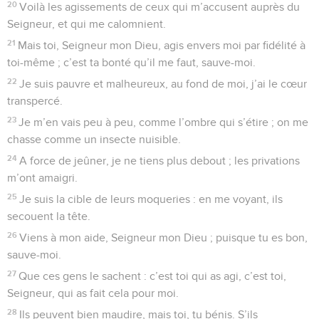
20
Voilà les agissements de ceux qui m’accusent auprès du
Seigneur, et qui me calomnient.
21
Mais toi, Seigneur mon Dieu, agis envers moi par fidélité à
toi-même ; c’est ta bonté qu’il me faut, sauve-moi.
22
Je suis pauvre et malheureux, au fond de moi, j’ai le cœur
transpercé.
23
Je m’en vais peu à peu, comme l’ombre qui s’étire ; on me
chasse comme un insecte nuisible.
24
A force de jeûner, je ne tiens plus debout ; les privations
m’ont amaigri.
25
Je suis la cible de leurs moqueries : en me voyant, ils
secouent la tête.
26
Viens à mon aide, Seigneur mon Dieu ; puisque tu es bon,
sauve-moi.
27
Que ces gens le sachent : c’est toi qui as agi, c’est toi,
Seigneur, qui as fait cela pour moi.
28
Ils peuvent bien maudire, mais toi, tu bénis. S’ils