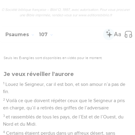
© Société biblique française – Bibli’O, 1997, avec autorisation. Pour vous procurer
une Bible imprimée, rendez-vous sur www.editionsbiblio.fr
Psaumes
107
Seuls les Évangiles sont disponibles en vidéo pour le moment.
Je veux réveiller l'aurore
1
Louez le Seigneur, car il est bon, et son amour n’a pas de
fin.
2
Voilà ce que doivent répéter ceux que le Seigneur a pris
en charge, qu’il a retirés des griffes de l’adversaire
3
et rassemblés de tous les pays, de l’Est et de l’Ouest, du
Nord et du Midi.
4
Certains étaient perdus dans un affreux désert, sans