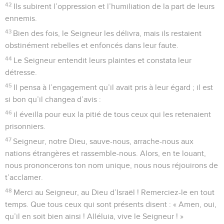
42
Ils subirent l’oppression et l’humiliation de la part de leurs
ennemis.
43
Bien des fois, le Seigneur les délivra, mais ils restaient
obstinément rebelles et enfoncés dans leur faute.
44
Le Seigneur entendit leurs plaintes et constata leur
détresse.
45
Il pensa à l’engagement qu’il avait pris à leur égard ; il est
si bon qu’il changea d’avis :
46
il éveilla pour eux la pitié de tous ceux qui les retenaient
prisonniers.
47
Seigneur, notre Dieu, sauve-nous, arrache-nous aux
nations étrangères et rassemble-nous. Alors, en te louant,
nous prononcerons ton nom unique, nous nous réjouirons de
t’acclamer.
48
Merci au Seigneur, au Dieu d’Israël ! Remerciez-le en tout
temps. Que tous ceux qui sont présents disent : « Amen, oui,
qu’il en soit bien ainsi ! Alléluia, vive le Seigneur ! »