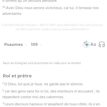
n’offrent qu’un secours dérisoire.
14
Avec Dieu nous serons victorieux, car lui, il terrasse nos
adversaires.
© Société biblique française – Bibli’O, 1997, avec autorisation. Pour vous procurer
une Bible imprimée, rendez-vous sur www.editionsbiblio.fr
Psaumes
109
Seuls les Évangiles sont disponibles en vidéo pour le moment.
Roi et prêtre
1
O Dieu, toi que je loue, ne garde pas le silence,
2
car des gens sans foi ni loi, des menteurs m’accusent ; ils
répandent contre moi des calomnies.
3
Leurs discours haineux m’assaillent de tous côtés, ils s’en