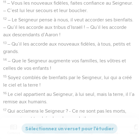
11
– Vous les nouveaux fidèles, faites confiance au Seigneur.
– C’est lui leur secours et leur bouclier.
12
– Le Seigneur pense à nous, il veut accorder ses bienfaits.
– Qu’il les accorde aux tribus d’Israël ! – Qu’il les accorde
aux descendants d’Aaron !
13
– Qu’il les accorde aux nouveaux fidèles, à tous, petits et
grands.
14
– Que le Seigneur augmente vos familles, les vôtres et
celles de vos enfants !
15
Soyez comblés de bienfaits par le Seigneur, lui qui a créé
le ciel et la terre !
16
Le ciel appartient au Seigneur, à lui seul, mais la terre, il l’a
remise aux humains.
17
Qui acclamera le Seigneur ? - Ce ne sont pas les morts,
ceux qui sont tombés dans le grand silence.
18
Mais nous, nous voulons dire merci au Seigneur, dès
Contenus
Versions
Commentaires
Strong
Dictionnaire
maintenant et pour toujours. Alléluia, vive le Seigneur !