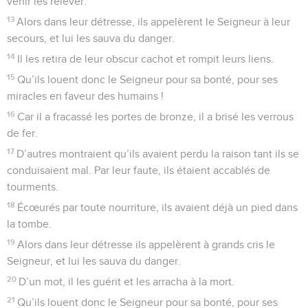
venir les relever.
13
Alors dans leur détresse, ils appelèrent le Seigneur à leur
secours, et lui les sauva du danger.
14
Il les retira de leur obscur cachot et rompit leurs liens.
15
Qu’ils louent donc le Seigneur pour sa bonté, pour ses
miracles en faveur des humains !
16
Car il a fracassé les portes de bronze, il a brisé les verrous
de fer.
17
D’autres montraient qu’ils avaient perdu la raison tant ils se
conduisaient mal. Par leur faute, ils étaient accablés de
tourments.
18
Écœurés par toute nourriture, ils avaient déjà un pied dans
la tombe.
19
Alors dans leur détresse ils appelèrent à grands cris le
Seigneur, et lui les sauva du danger.
20
D’un mot, il les guérit et les arracha à la mort.
21
Qu’ils louent donc le Seigneur pour sa bonté, pour ses