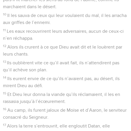
marchaient dans le désert.
10
Il les sauva de ceux qui leur voulaient du mal, il les arracha
aux griffes de l’ennemi.
11
Les eaux recouvrirent leurs adversaires, aucun de ceux-ci
n’en réchappa.
12
Alors ils crurent à ce que Dieu avait dit et le louèrent par
leurs chants.
13
Ils oublièrent vite ce qu’il avait fait, ils n’attendirent pas
qu’il achève son plan.
14
Ils eurent envie de ce qu’ils n’avaient pas, au désert, ils
mirent Dieu au défi.
15
Et Dieu leur donna la viande qu’ils réclamaient, il les en
rassasia jusqu’à l’écœurement.
16
Au camp, ils furent jaloux de Moïse et d’Aaron, le serviteur
consacré du Seigneur.
17
Alors la terre s’entrouvrit, elle engloutit Datan, elle