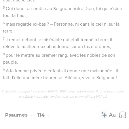
5
Qui donc ressemble au Seigneur notre Dieu, lui qui réside
tout là-haut,
6
mais regarde ici-bas ? – Personne, ni dans le ciel ni sur la
terre !
7
Il remet debout le misérable qui était tombé à terre, il
relève le malheureux abandonné sur un tas d’ordures,
8
pour le mettre au premier rang, avec les nobles de son
peuple.
9
A la femme privée d’enfants il donne une maisonnée ; il
fait d’elle une mère heureuse. Alléluia, vive le Seigneur !
© Société biblique française – Bibli’O, 1997, avec autorisation. Pour vous procurer
une Bible imprimée, rendez-vous sur www.editionsbiblio.fr
Psaumes
114