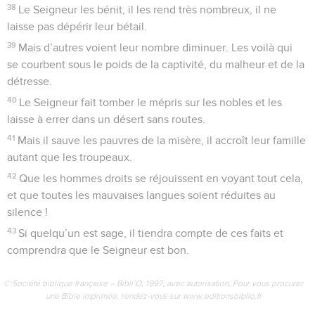
38
Le Seigneur les bénit, il les rend très nombreux, il ne
laisse pas dépérir leur bétail.
39
Mais d’autres voient leur nombre diminuer. Les voilà qui
se courbent sous le poids de la captivité, du malheur et de la
détresse.
40
Le Seigneur fait tomber le mépris sur les nobles et les
laisse à errer dans un désert sans routes.
41
Mais il sauve les pauvres de la misère, il accroît leur famille
autant que les troupeaux.
42
Que les hommes droits se réjouissent en voyant tout cela,
et que toutes les mauvaises langues soient réduites au
silence !
43
Si quelqu’un est sage, il tiendra compte de ces faits et
comprendra que le Seigneur est bon.
© Société biblique française – Bibli’O, 1997, avec autorisation. Pour vous procurer
une Bible imprimée, rendez-vous sur www.editionsbiblio.fr