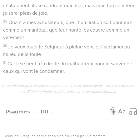
m’attaquent, ils se rendront ridicules, mais moi, ton serviteur,
je serai plein de joie.
29
Quant à mes accusateurs, que l’humiliation soit pour eux
comme un manteau, que leur honte les couvre comme un
vêtement !
30
Je veux louer le Seigneur à pleine voix, et l’acclamer au
milieu de la foule.
31
Car il se tient à la droite du malheureux pour le sauver de
ceux qui vont le condamner.
© Société biblique française – Bibli’O, 1997, avec autorisation. Pour vous procurer
une Bible imprimée, rendez-vous sur www.editionsbiblio.fr
Psaumes
110
Seuls les Évangiles sont disponibles en vidéo pour le moment.