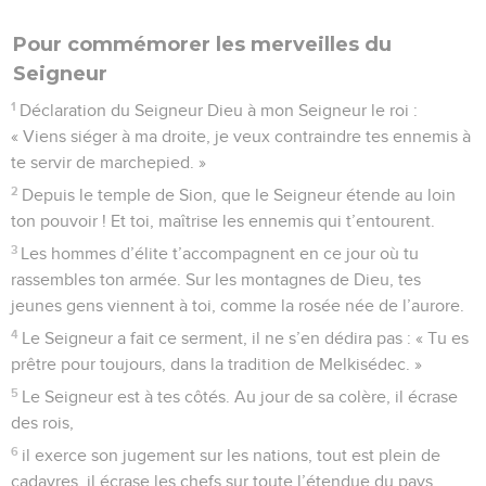
Pour commémorer les merveilles du
Seigneur
1
Déclaration du Seigneur Dieu à mon Seigneur le roi :
« Viens siéger à ma droite, je veux contraindre tes ennemis à
te servir de marchepied. »
2
Depuis le temple de Sion, que le Seigneur étende au loin
ton pouvoir ! Et toi, maîtrise les ennemis qui t’entourent.
3
Les hommes d’élite t’accompagnent en ce jour où tu
rassembles ton armée. Sur les montagnes de Dieu, tes
jeunes gens viennent à toi, comme la rosée née de l’aurore.
4
Le Seigneur a fait ce serment, il ne s’en dédira pas : « Tu es
prêtre pour toujours, dans la tradition de Melkisédec. »
5
Le Seigneur est à tes côtés. Au jour de sa colère, il écrase
des rois,
6
il exerce son jugement sur les nations, tout est plein de
cadavres, il écrase les chefs sur toute l’étendue du pays.