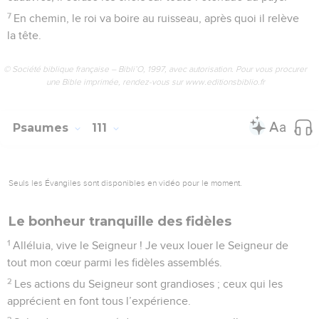
7
En chemin, le roi va boire au ruisseau, après quoi il relève
la tête.
© Société biblique française – Bibli’O, 1997, avec autorisation. Pour vous procurer
une Bible imprimée, rendez-vous sur www.editionsbiblio.fr
Psaumes
111
Seuls les Évangiles sont disponibles en vidéo pour le moment.
Le bonheur tranquille des fidèles
1
Alléluia, vive le Seigneur ! Je veux louer le Seigneur de
tout mon cœur parmi les fidèles assemblés.
2
Les actions du Seigneur sont grandioses ; ceux qui les
apprécient en font tous l’expérience.