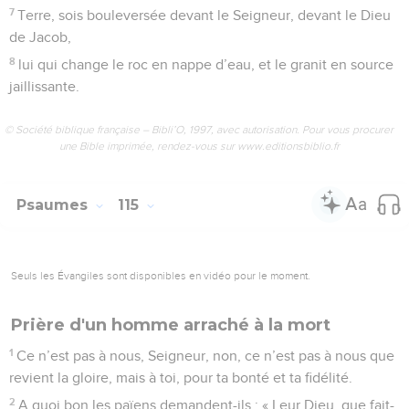
7
Terre, sois bouleversée devant le Seigneur, devant le Dieu
de Jacob,
8
lui qui change le roc en nappe d’eau, et le granit en source
jaillissante.
© Société biblique française – Bibli’O, 1997, avec autorisation. Pour vous procurer
une Bible imprimée, rendez-vous sur www.editionsbiblio.fr
Psaumes
115
Seuls les Évangiles sont disponibles en vidéo pour le moment.
Prière d'un homme arraché à la mort
1
Ce n’est pas à nous, Seigneur, non, ce n’est pas à nous que
revient la gloire, mais à toi, pour ta bonté et ta fidélité.
2
A quoi bon les païens demandent-ils : « Leur Dieu, que fait-