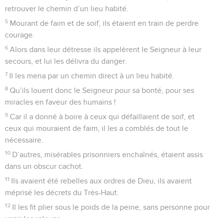
retrouver le chemin d’un lieu habité.
5
Mourant de faim et de soif, ils étaient en train de perdre
courage.
6
Alors dans leur détresse ils appelèrent le Seigneur à leur
secours, et lui les délivra du danger.
7
Il les mena par un chemin direct à un lieu habité.
8
Qu’ils louent donc le Seigneur pour sa bonté, pour ses
miracles en faveur des humains !
9
Car il a donné à boire à ceux qui défaillaient de soif, et
ceux qui mouraient de faim, il les a comblés de tout le
nécessaire.
10
D’autres, misérables prisonniers enchaînés, étaient assis
dans un obscur cachot.
11
Ils avaient été rebelles aux ordres de Dieu, ils avaient
méprisé les décrets du Très-Haut.
12
Il les fit plier sous le poids de la peine, sans personne pour