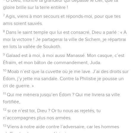
O Dieu, montre ta grandeur qui dépasse le ciel, que ta
gloire brille sur la terre entière !
7
Agis, viens à mon secours et réponds-moi, pour que tes
amis soient sauvés.
8
Dans le saint temple qui lui est consacré, Dieu a parlé : « A
moi la victoire ! Je partagerai la ville de Sichem, je répartirai
en lots la vallée de Soukoth.
9
Galaad est à moi, à moi aussi Manassé. Mon casque, c’est
Éfraïm, et mon bâton de commandement, Juda.
10
Moab n’est que la cuvette où je me lave. J’ai des droits sur
Édom, j’y jette ma sandale. Contre la Philistie je pousse un
cri de guerre. »
11
Qui me mènera jusqu’en Édom ? Qui me livrera sa ville
fortifiée,
12
si ce n’est toi, Dieu ? Or tu nous as rejetés, tu
n’accompagnes plus nos armées.
13
Viens à notre aide contre l’adversaire, car les hommes