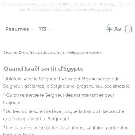
© Société biblique française – Bibli’O, 1997, avec autorisation. Pour vous procurer
une Bible imprimée, rendez-vous sur www.editionsbiblio.fr
Psaumes
113
Seuls les Évangiles sont disponibles en vidéo pour le moment.
Quand Israël sortit d'Égypte
1
Alléluia, vive le Seigneur ! Vous qui êtes au service du
Seigneur, acclamez le Seigneur ici présent, oui, acclamez-le.
2
Qu’on remercie le Seigneur dès maintenant et pour
toujours !
3
Du lieu où le soleil se lève, jusque là-bas où il se couche,
que tous glorifient le Seigneur !
4
Il est au-dessus de toutes les nations, sa gloire monte plus
haut que le ciel.