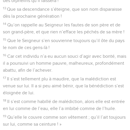
des orphelins qu’il laissera !
13
Que sa descendance s’éteigne, que son nom disparaisse
dès la prochaine génération !
14
Qu’on rappelle au Seigneur les fautes de son père et de
son grand-père, et que rien n’efface les péchés de sa mère !
15
Que le Seigneur s’en souvienne toujours qu’il ôte du pays
le nom de ces gens-là !
16
Car cet individu n’a eu aucun souci d’agir avec bonté, mais
il a poursuivi un homme pauvre, malheureux, profondément
abattu, afin de l’achever.
17
Il s’est tellement plu à maudire, que la malédiction est
venue sur lui. Il a si peu aimé bénir, que la bénédiction s’est
éloignée de lui.
18
Il s’est comme habillé de malédiction, alors elle est entrée
en lui comme de l’eau, elle l’a imbibé comme de l’huile.
19
Qu’elle le couvre comme son vêtement ; qu’il l’ait toujours
sur lui, comme sa ceinture ! »