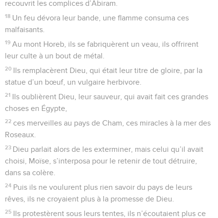
recouvrit les complices d’Abiram.
18
Un feu dévora leur bande, une flamme consuma ces
malfaisants.
19
Au mont Horeb, ils se fabriquèrent un veau, ils offrirent
leur culte à un bout de métal.
20
Ils remplacèrent Dieu, qui était leur titre de gloire, par la
statue d’un bœuf, un vulgaire herbivore.
21
Ils oublièrent Dieu, leur sauveur, qui avait fait ces grandes
choses en Égypte,
22
ces merveilles au pays de Cham, ces miracles à la mer des
Roseaux.
23
Dieu parlait alors de les exterminer, mais celui qu’il avait
choisi, Moïse, s’interposa pour le retenir de tout détruire,
dans sa colère.
24
Puis ils ne voulurent plus rien savoir du pays de leurs
rêves, ils ne croyaient plus à la promesse de Dieu.
25
Ils protestèrent sous leurs tentes, ils n’écoutaient plus ce