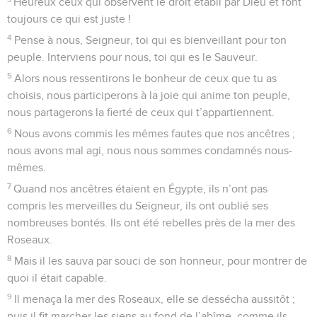
Heureux ceux qui observent le droit établi par Dieu et font
toujours ce qui est juste !
4
Pense à nous, Seigneur, toi qui es bienveillant pour ton
peuple. Interviens pour nous, toi qui es le Sauveur.
5
Alors nous ressentirons le bonheur de ceux que tu as
choisis, nous participerons à la joie qui anime ton peuple,
nous partagerons la fierté de ceux qui t’appartiennent.
6
Nous avons commis les mêmes fautes que nos ancêtres ;
nous avons mal agi, nous nous sommes condamnés nous-
mêmes.
7
Quand nos ancêtres étaient en Égypte, ils n’ont pas
compris les merveilles du Seigneur, ils ont oublié ses
nombreuses bontés. Ils ont été rebelles près de la mer des
Roseaux.
8
Mais il les sauva par souci de son honneur, pour montrer de
quoi il était capable.
9
Il menaça la mer des Roseaux, elle se dessécha aussitôt ;
puis il fit marcher les siens au fond de l’abîme, comme ils