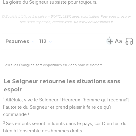
La gloire du Seigneur subsiste pour toujours.
© Société biblique française – Bibli’O, 1997, avec autorisation. Pour vous procurer
une Bible imprimée, rendez-vous sur www.editionsbiblio.fr
Psaumes
112
Seuls les Évangiles sont disponibles en vidéo pour le moment.
Le Seigneur retourne les situations sans
espoir
1
Alléluia, vive le Seigneur ! Heureux l’homme qui reconnaît
l’autorité du Seigneur et prend plaisir à faire ce qu’il
commande !
2
Ses enfants seront influents dans le pays, car Dieu fait du
bien à l’ensemble des hommes droits.