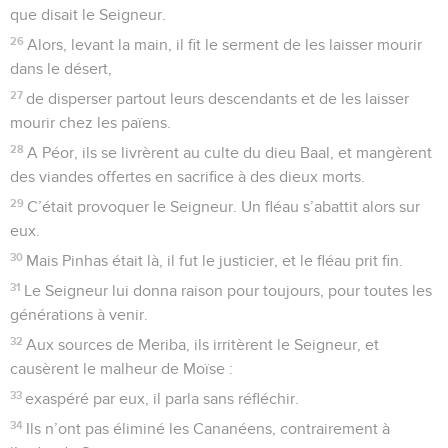
que disait le Seigneur.
26
Alors, levant la main, il fit le serment de les laisser mourir
dans le désert,
27
de disperser partout leurs descendants et de les laisser
mourir chez les païens.
28
A Péor, ils se livrèrent au culte du dieu Baal, et mangèrent
des viandes offertes en sacrifice à des dieux morts.
29
C’était provoquer le Seigneur. Un fléau s’abattit alors sur
eux.
30
Mais Pinhas était là, il fut le justicier, et le fléau prit fin.
31
Le Seigneur lui donna raison pour toujours, pour toutes les
générations à venir.
32
Aux sources de Meriba, ils irritèrent le Seigneur, et
causèrent le malheur de Moïse :
33
exaspéré par eux, il parla sans réfléchir.
34
Ils n’ont pas éliminé les Cananéens, contrairement à