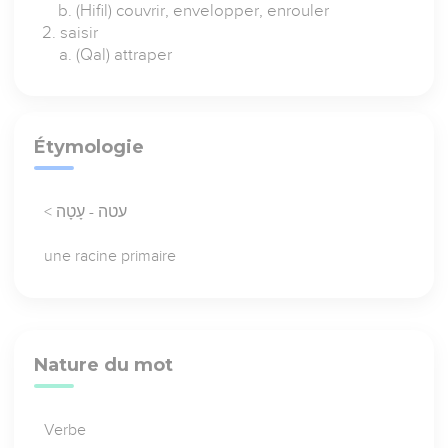
(Hifil) couvrir, envelopper, enrouler
saisir
(Qal) attraper
Étymologie
< עטה - עָטָה
une racine primaire
Nature du mot
Verbe