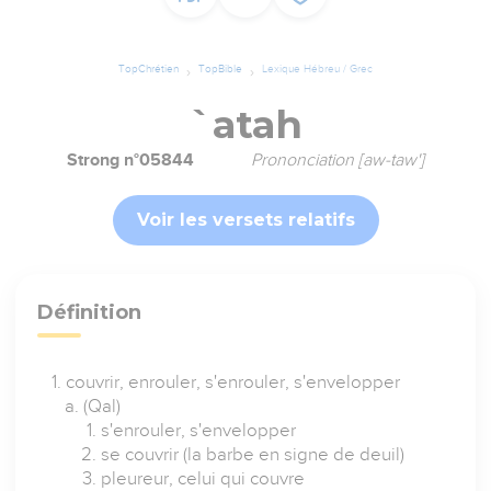
TopChrétien
TopBible
Lexique Hébreu / Grec
`atah
Strong n°05844
Prononciation [aw-taw']
Voir les versets relatifs
Définition
couvrir, enrouler, s'enrouler, s'envelopper
(Qal)
s'enrouler, s'envelopper
se couvrir (la barbe en signe de deuil)
pleureur, celui qui couvre