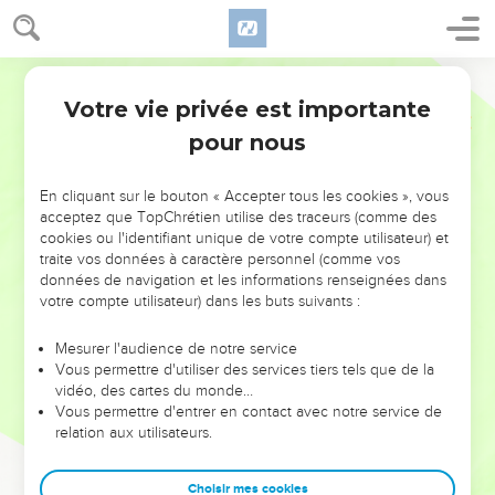
Votre vie privée est importante
pour nous
NE MANQUEZ PAS L’ÉVÉNEMENT
En cliquant sur le bouton « Accepter tous les cookies », vous
DE L’ANNÉE !
acceptez que TopChrétien utilise des traceurs (comme des
cookies ou l'identifiant unique de votre compte utilisateur) et
ET SI LEURS ERREURS POUVAIENT VOUS ÉVITER LES
traite vos données à caractère personnel (comme vos
VOTRES ?
données de navigation et les informations renseignées dans
votre compte utilisateur) dans les buts suivants :
On admire souvent les leaders pour leurs réussites, leur impact,
leur foi ou leur vision. Mais on voit moins les doutes, les erreurs
Mesurer l'audience de notre service
Vous permettre d'utiliser des services tiers tels que de la
et les saisons difficiles qu'ils ont traversés, alors même que ce
vidéo, des cartes du monde…
sont elles qui les ont façonnés.
Vous permettre d'entrer en contact avec notre service de
relation aux utilisateurs.
Dans cette conférence, leaders, entrepreneurs, et responsables
reviennent sur les erreurs marquantes de leur parcours et les
clés pour avancer avec plus de sagesse afin que leurs erreurs
Choisir mes cookies