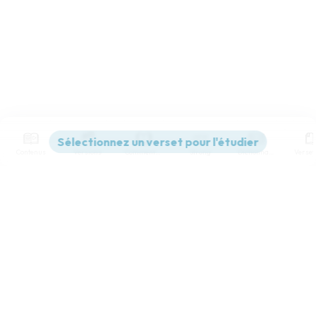
Contenus
Versions
Commentaires
Strong
Dictionnaire
Paramètres de lecture
Afficher les numéros de versets
Mode dyslexique
Désactivé
Simple
Coul
eur