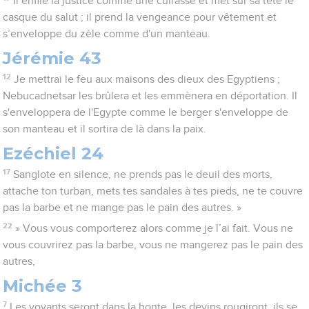
Il enfile la justice comme une cuirasse et met sur sa tête le
casque du salut ; il prend la vengeance pour vêtement et
s’enveloppe du zèle comme d'un manteau.
Jérémie 43
12
Je mettrai le feu aux maisons des dieux des Egyptiens ;
Nebucadnetsar les brûlera et les emmènera en déportation. Il
s'enveloppera de l'Egypte comme le berger s'enveloppe de
son manteau et il sortira de là dans la paix.
Ezéchiel 24
17
Sanglote en silence, ne prends pas le deuil des morts,
attache ton turban, mets tes sandales à tes pieds, ne te couvre
pas la barbe et ne mange pas le pain des autres. »
22
» Vous vous comporterez alors comme je l’ai fait. Vous ne
vous couvrirez pas la barbe, vous ne mangerez pas le pain des
autres,
Michée 3
7
Les voyants seront dans la honte, les devins rougiront, ils se