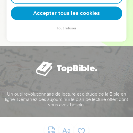
deviennent vos tremplins. Que vous guidiez un ministère, une
équipe, un groupe ou une famille, leur expérience est faite
Accepter tous les cookies
pour vous.
Tout refuser
Je découvre l’événement
Un outil révolutionnaire de lecture et d'étude de la Bible en
ligne. Démarrez dès aujourd'hui le plan de lecture offert dont
vous avez besoin.