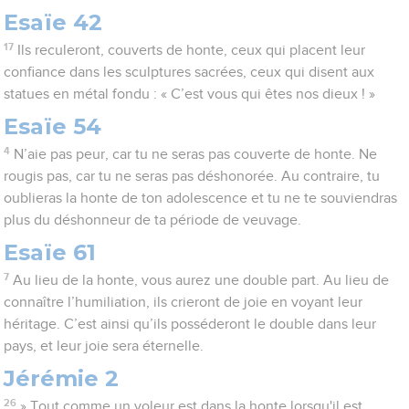
Esaïe 42
17
Ils reculeront, couverts de honte, ceux qui placent leur
confiance dans les sculptures sacrées, ceux qui disent aux
statues en métal fondu : « C’est vous qui êtes nos dieux ! »
Esaïe 54
4
N’aie pas peur, car tu ne seras pas couverte de honte. Ne
rougis pas, car tu ne seras pas déshonorée. Au contraire, tu
oublieras la honte de ton adolescence et tu ne te souviendras
plus du déshonneur de ta période de veuvage.
Esaïe 61
7
Au lieu de la honte, vous aurez une double part. Au lieu de
connaître l’humiliation, ils crieront de joie en voyant leur
héritage. C’est ainsi qu’ils posséderont le double dans leur
pays, et leur joie sera éternelle.
Jérémie 2
26
» Tout comme un voleur est dans la honte lorsqu'il est