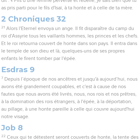
dit : « Fils d’une femme perverse et rebelle, je sais bien que tu
as pris parti pour le fils d'Isaï, à ta honte et à celle de ta mère.
2 Chroniques 32
21
Alors l'Eternel envoya un ange. Il fit disparaître du camp du
roi d'Assyrie tous les vaillants hommes, les princes et les chefs.
Et le roi retourna couvert de honte dans son pays. Il entra dans
le temple de son dieu et là, quelques-uns de ses propres
enfants le firent tomber par l'épée.
Esdras 9
7
Depuis l’époque de nos ancêtres et jusqu'à aujourd’hui, nous
avons été grandement coupables, et c'est à cause de nos
fautes que nous avons été livrés, nous, nos rois et nos prêtres,
à la domination des rois étrangers, à l'épée, à la déportation,
au pillage, à une honte pareille à celle qui couvre aujourd'hui
notre visage.
Job 8
22
Ceux qui te détestent seront couverts de honte, la tente des