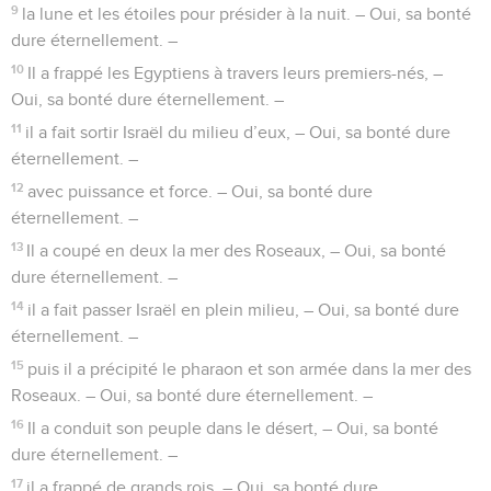
9
la lune et les étoiles pour présider à la nuit. – Oui, sa bonté
dure éternellement. –
10
Il a frappé les Egyptiens à travers leurs premiers-nés, –
Oui, sa bonté dure éternellement. –
11
il a fait sortir Israël du milieu d’eux, – Oui, sa bonté dure
éternellement. –
12
avec puissance et force. – Oui, sa bonté dure
éternellement. –
13
Il a coupé en deux la mer des Roseaux, – Oui, sa bonté
dure éternellement. –
14
il a fait passer Israël en plein milieu, – Oui, sa bonté dure
éternellement. –
15
puis il a précipité le pharaon et son armée dans la mer des
Roseaux. – Oui, sa bonté dure éternellement. –
16
Il a conduit son peuple dans le désert, – Oui, sa bonté
dure éternellement. –
17
il a frappé de grands rois, – Oui, sa bonté dure