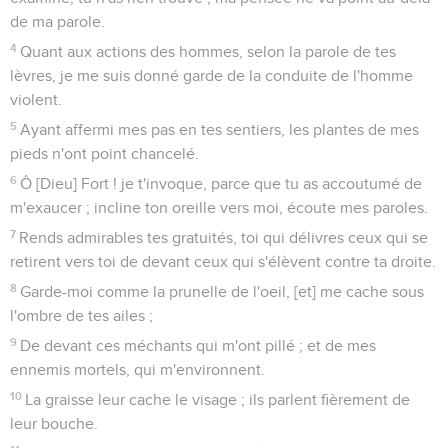
de ma parole.
4
Quant aux actions des hommes, selon la parole de tes
lèvres, je me suis donné garde de la conduite de l'homme
violent.
5
Ayant affermi mes pas en tes sentiers, les plantes de mes
pieds n'ont point chancelé.
6
Ô [Dieu] Fort ! je t'invoque, parce que tu as accoutumé de
m'exaucer ; incline ton oreille vers moi, écoute mes paroles.
7
Rends admirables tes gratuités, toi qui délivres ceux qui se
retirent vers toi de devant ceux qui s'élèvent contre ta droite.
8
Garde-moi comme la prunelle de l'oeil, [et] me cache sous
l'ombre de tes ailes ;
9
De devant ces méchants qui m'ont pillé ; et de mes
ennemis mortels, qui m'environnent.
10
La graisse leur cache le visage ; ils parlent fièrement de
leur bouche.