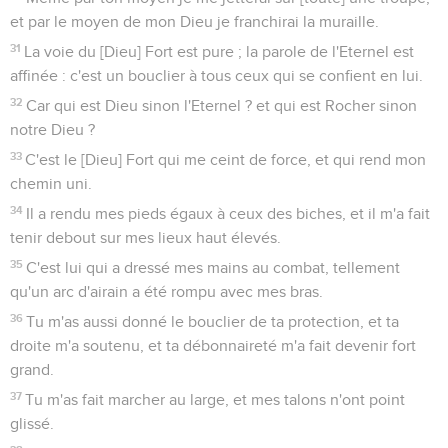
et par le moyen de mon Dieu je franchirai la muraille.
31
La voie du [Dieu] Fort est pure ; la parole de l'Eternel est
affinée : c'est un bouclier à tous ceux qui se confient en lui.
32
Car qui est Dieu sinon l'Eternel ? et qui est Rocher sinon
notre Dieu ?
33
C'est le [Dieu] Fort qui me ceint de force, et qui rend mon
chemin uni.
34
Il a rendu mes pieds égaux à ceux des biches, et il m'a fait
tenir debout sur mes lieux haut élevés.
35
C'est lui qui a dressé mes mains au combat, tellement
qu'un arc d'airain a été rompu avec mes bras.
36
Tu m'as aussi donné le bouclier de ta protection, et ta
droite m'a soutenu, et ta débonnaireté m'a fait devenir fort
grand.
37
Tu m'as fait marcher au large, et mes talons n'ont point
glissé.