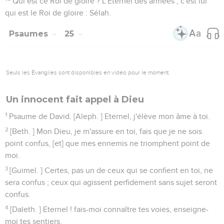
Qui est ce Roi de gloire ? L'Eternel des armées ; c'est lui
qui est le Roi de gloire : Sélah.
Psaumes
25
Seuls les Évangiles sont disponibles en vidéo pour le moment.
Un innocent fait appel à Dieu
1
Psaume de David. [Aleph. ] Eternel, j'élève mon âme à toi.
2
[Beth. ] Mon Dieu, je m'assure en toi, fais que je ne sois
point confus, [et] que mes ennemis ne triomphent point de
moi.
3
[Guimel. ] Certes, pas un de ceux qui se confient en toi, ne
sera confus ; ceux qui agissent perfidement sans sujet seront
confus.
4
[Daleth. ] Eternel ! fais-moi connaître tes voies, enseigne-
moi tes sentiers.