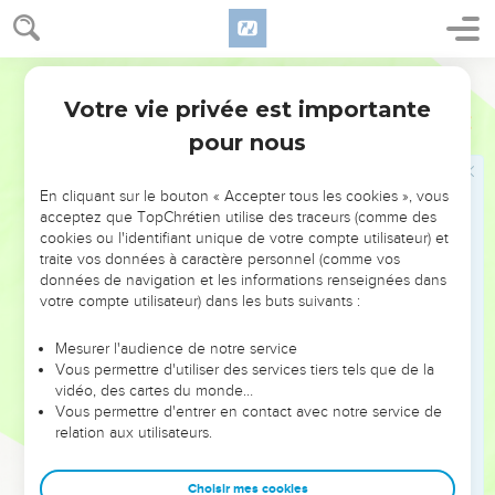
Votre vie privée est importante
pour nous
NE MANQUEZ PAS L’ÉVÉNEMENT
En cliquant sur le bouton « Accepter tous les cookies », vous
DE L’ANNÉE !
acceptez que TopChrétien utilise des traceurs (comme des
cookies ou l'identifiant unique de votre compte utilisateur) et
ET SI LEURS ERREURS POUVAIENT VOUS ÉVITER LES
traite vos données à caractère personnel (comme vos
VOTRES ?
données de navigation et les informations renseignées dans
votre compte utilisateur) dans les buts suivants :
On admire souvent les leaders pour leurs réussites, leur impact,
leur foi ou leur vision. Mais on voit moins les doutes, les erreurs
Mesurer l'audience de notre service
Vous permettre d'utiliser des services tiers tels que de la
et les saisons difficiles qu'ils ont traversés, alors même que ce
vidéo, des cartes du monde…
sont elles qui les ont façonnés.
Vous permettre d'entrer en contact avec notre service de
relation aux utilisateurs.
Dans cette conférence, leaders, entrepreneurs, et responsables
reviennent sur les erreurs marquantes de leur parcours et les
clés pour avancer avec plus de sagesse afin que leurs erreurs
Choisir mes cookies