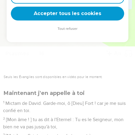
deviennent vos tremplins. Que vous guidiez un ministère, une
équipe, un groupe ou une famille, leur expérience est faite
Accepter tous les cookies
pour vous.
Tout refuser
Je découvre l’événement
Psaumes
16
Seuls les Évangiles sont disponibles en vidéo pour le moment.
Maintenant j'en appelle à toi
1
Mictam de David. Garde-moi, ô [Dieu] Fort ! car je me suis
confié en toi.
2
[Mon âme ! ] tu as dit à l'Eternel : Tu es le Seigneur, mon
bien ne va pas jusqu'à toi,
3