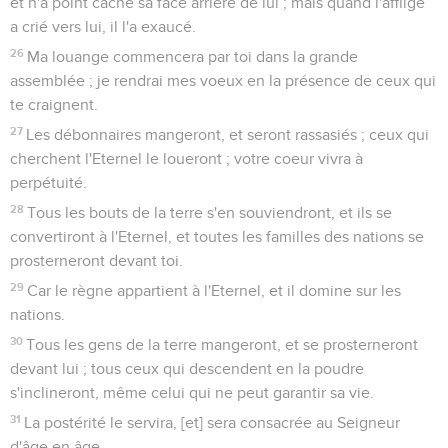
et n'a point caché sa face arrière de lui ; mais quand l'affligé
a crié vers lui, il l'a exaucé.
26
Ma louange commencera par toi dans la grande
assemblée ; je rendrai mes voeux en la présence de ceux qui
te craignent.
27
Les débonnaires mangeront, et seront rassasiés ; ceux qui
cherchent l'Eternel le loueront ; votre coeur vivra à
perpétuité.
28
Tous les bouts de la terre s'en souviendront, et ils se
convertiront à l'Eternel, et toutes les familles des nations se
prosterneront devant toi.
29
Car le règne appartient à l'Eternel, et il domine sur les
nations.
30
Tous les gens de la terre mangeront, et se prosterneront
devant lui ; tous ceux qui descendent en la poudre
s'inclineront, même celui qui ne peut garantir sa vie.
31
La postérité le servira, [et] sera consacrée au Seigneur
d'âge en âge.