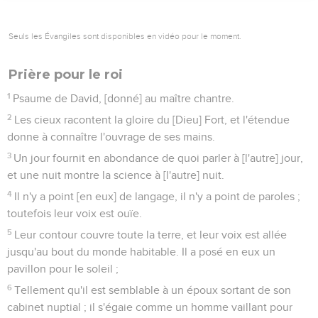
Seuls les Évangiles sont disponibles en vidéo pour le moment.
Prière pour le roi
1
Psaume de David, [donné] au maître chantre.
2
Les cieux racontent la gloire du [Dieu] Fort, et l'étendue
donne à connaître l'ouvrage de ses mains.
3
Un jour fournit en abondance de quoi parler à [l'autre] jour,
et une nuit montre la science à [l'autre] nuit.
4
Il n'y a point [en eux] de langage, il n'y a point de paroles ;
toutefois leur voix est ouïe.
5
Leur contour couvre toute la terre, et leur voix est allée
jusqu'au bout du monde habitable. Il a posé en eux un
pavillon pour le soleil ;
6
Tellement qu'il est semblable à un époux sortant de son
cabinet nuptial ; il s'égaie comme un homme vaillant pour