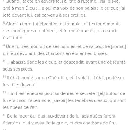
Quand j'ai été en adversité, j'ai crié à l'Eternel, j'ai, dis-je,
crié à mon Dieu ; il a ouï ma voix de son palais ; le cri que j'ai
jeté devant lui, est parvenu à ses oreilles.
8
Alors la terre fut ébranlée, et trembla ; et les fondements
des montagnes croulèrent, et furent ébranlés, parce qu'il
était irrité.
9
Une fumée montait de ses narines, et de sa bouche [sortait]
un feu dévorant, des charbons en étaient embrasés.
10
Il abaissa donc les cieux, et descendit, ayant une obscurité
sous ses pieds.
11
Il était monté sur un Chérubin, et il volait ; il était porté sur
les ailes du vent.
12
Il mit les ténèbres pour sa demeure secrète : [et] autour de
lui était son Tabernacle, [savoir] les ténèbres d'eaux, qui sont
les nuées de l'air.
13
De la lueur qui était au-devant de lui ses nuées furent
écartées, et il y avait de la grêle, et des charbons de feu.