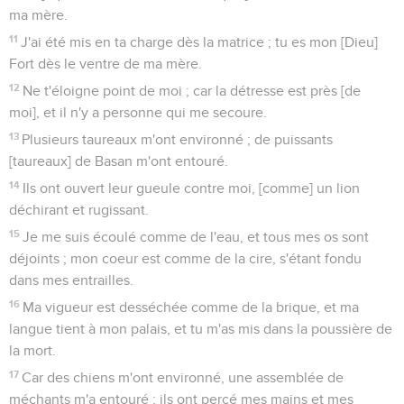
ma mère.
11
J'ai été mis en ta charge dès la matrice ; tu es mon [Dieu]
Fort dès le ventre de ma mère.
12
Ne t'éloigne point de moi ; car la détresse est près [de
moi], et il n'y a personne qui me secoure.
13
Plusieurs taureaux m'ont environné ; de puissants
[taureaux] de Basan m'ont entouré.
14
Ils ont ouvert leur gueule contre moi, [comme] un lion
déchirant et rugissant.
15
Je me suis écoulé comme de l'eau, et tous mes os sont
déjoints ; mon coeur est comme de la cire, s'étant fondu
dans mes entrailles.
16
Ma vigueur est desséchée comme de la brique, et ma
langue tient à mon palais, et tu m'as mis dans la poussière de
la mort.
17
Car des chiens m'ont environné, une assemblée de
méchants m'a entouré ; ils ont percé mes mains et mes