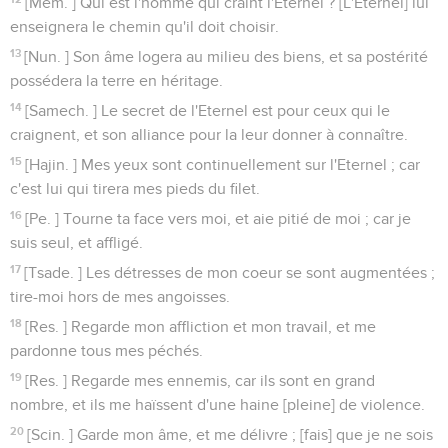
[Mem. ] Qui est l'homme qui craint l'Eternel ? [L'Eternel] lui
enseignera le chemin qu'il doit choisir.
13
[Nun. ] Son âme logera au milieu des biens, et sa postérité
possédera la terre en héritage.
14
[Samech. ] Le secret de l'Eternel est pour ceux qui le
craignent, et son alliance pour la leur donner à connaître.
15
[Hajin. ] Mes yeux sont continuellement sur l'Eternel ; car
c'est lui qui tirera mes pieds du filet.
16
[Pe. ] Tourne ta face vers moi, et aie pitié de moi ; car je
suis seul, et affligé.
17
[Tsade. ] Les détresses de mon coeur se sont augmentées ;
tire-moi hors de mes angoisses.
18
[Res. ] Regarde mon affliction et mon travail, et me
pardonne tous mes péchés.
19
[Res. ] Regarde mes ennemis, car ils sont en grand
nombre, et ils me haïssent d'une haine [pleine] de violence.
20
[Scin. ] Garde mon âme, et me délivre ; [fais] que je ne sois