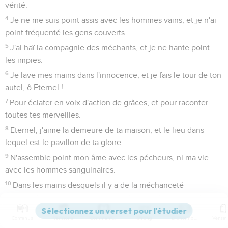
vérité.
4
Je ne me suis point assis avec les hommes vains, et je n'ai
point fréquenté les gens couverts.
5
J'ai haï la compagnie des méchants, et je ne hante point
les impies.
6
Je lave mes mains dans l'innocence, et je fais le tour de ton
autel, ô Eternel !
7
Pour éclater en voix d'action de grâces, et pour raconter
toutes tes merveilles.
8
Eternel, j'aime la demeure de ta maison, et le lieu dans
lequel est le pavillon de ta gloire.
9
N'assemble point mon âme avec les pécheurs, ni ma vie
avec les hommes sanguinaires.
10
Dans les mains desquels il y a de la méchanceté
préméditée, et dont la main [droite] est pleine de présents.
11
Mais moi, je marche en mon intégrité ; rachète-moi, et aie
Contenus
Versions
Commentaires
Strong
Dictionnaire
pitié de moi.