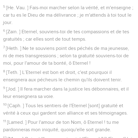
5
[He. Vau. ] Fais-moi marcher selon la vérité, et m'enseigne ;
car tu es le Dieu de ma délivrance ; je m'attends à toi tout le
jour.
6
[Zain. ] Eternel, souviens-toi de tes compassions et de tes
gratuités ; car elles sont de tout temps.
7
[Heth. ] Ne te souviens point des péchés de ma jeunesse,
ni de mes transgressions ; selon ta gratuité souviens-toi de
moi, pour l'amour de ta bonté, ô Eternel !
8
[Teth. ] L’Eternel est bon et droit, c'est pourquoi il
enseignera aux pécheurs le chemin qu'ils doivent tenir.
9
[Jod. ] Il fera marcher dans la justice les débonnaires, et il
leur enseignera sa voie.
10
[Caph. ] Tous les sentiers de l'Eternel [sont] gratuité et
vérité à ceux qui gardent son alliance et ses témoignages.
11
[Lamed. ] Pour l'amour de ton Nom, ô Eternel ! tu me
pardonneras mon iniquité, quoiqu'elle soit grande.
12