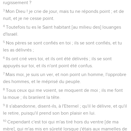
rugissement ?
3
Mon Dieu ! je crie de jour, mais tu ne réponds point ; et de
nuit, et je ne cesse point.
4
Toutefois tu es le Saint habitant [au milieu des] louanges
d'Israël.
5
Nos pères se sont confiés en toi ; ils se sont confiés, et tu
les as délivrés ;
6
Ils ont crié vers toi, et ils ont été délivrés ; ils se sont
appuyés sur toi, et ils n'ont point été confus.
7
Mais moi, je suis un ver, et non point un homme, l'opprobre
des hommes, et le méprisé du peuple.
8
Tous ceux qui me voient, se moquent de moi ; ils me font
la moue ; ils branlent la tête.
9
Il s'abandonne, disent-ils, à l'Eternel ; qu'il le délivre, et qu'il
le retire, puisqu'il prend son bon plaisir en lui.
10
Cependant c'est toi qui m'as tiré hors du ventre [de ma
mère], qui m'as mis en sûreté lorsque j'étais aux mamelles de