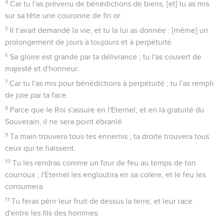
4
Car tu l'as prévenu de bénédictions de biens, [et] tu as mis
sur sa tête une couronne de fin or.
5
Il t'avait demandé la vie, et tu la lui as donnée : [même] un
prolongement de jours à toujours et à perpétuité.
6
Sa gloire est grande par ta délivrance ; tu l'as couvert de
majesté et d'honneur.
7
Car tu l'as mis pour bénédictions à perpétuité ; tu l'as rempli
de joie par ta face.
8
Parce que le Roi s'assure en l'Eternel, et en la gratuité du
Souverain, il ne sera point ébranlé.
9
Ta main trouvera tous tes ennemis ; ta droite trouvera tous
ceux qui te haïssent.
10
Tu les rendras comme un four de feu au temps de ton
courroux ; l'Eternel les engloutira en sa colère, et le feu les
consumera.
11
Tu feras périr leur fruit de dessus la terre, et leur race
d'entre les fils des hommes.