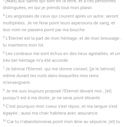
[Mais] aux Saints qui sont en la terre, et à ces personnes
distinguées, en qui je prends tout mon plaisir.
4
Les angoisses de ceux qui courent après un autre, seront
multipliées. Je ne ferai point leurs aspersions de sang, et
leur nom ne passera point par ma bouche.
5
L'Eternel est la part de mon héritage, et de mon breuvage ;
tu maintiens mon lot.
6
Les cordeaux me sont échus en des lieux agréables, et un
très bel héritage m'a été accordé.
7
Je bénirai l'Eternel, qui me donne conseil, [je le bénirai]
même durant les nuits dans lesquelles mes reins
m'enseignent.
8
Je me suis toujours proposé l'Eternel devant moi ; [et]
puisqu'il est à ma droite, je ne serai point ébranlé.
9
C'est pourquoi mon coeur s'est réjoui, et ma langue s'est
égayée ; aussi ma chair habitera avec assurance.
10
Car tu n'abandonneras point mon âme au sépulcre, [et] tu