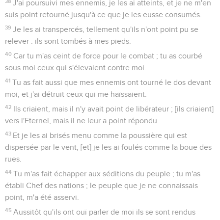
38
J'ai poursuivi mes ennemis, je les ai atteints, et je ne m'en
suis point retourné jusqu'à ce que je les eusse consumés.
39
Je les ai transpercés, tellement qu'ils n'ont point pu se
relever : ils sont tombés à mes pieds.
40
Car tu m'as ceint de force pour le combat ; tu as courbé
sous moi ceux qui s'élevaient contre moi.
41
Tu as fait aussi que mes ennemis ont tourné le dos devant
moi, et j'ai détruit ceux qui me haïssaient.
42
Ils criaient, mais il n'y avait point de libérateur ; [ils criaient]
vers l'Eternel, mais il ne leur a point répondu.
43
Et je les ai brisés menu comme la poussière qui est
dispersée par le vent, [et] je les ai foulés comme la boue des
rues.
44
Tu m'as fait échapper aux séditions du peuple ; tu m'as
établi Chef des nations ; le peuple que je ne connaissais
point, m'a été asservi.
45
Aussitôt qu'ils ont ouï parler de moi ils se sont rendus