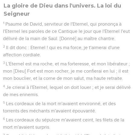
La gloire de Dieu dans l'univers. La loi du
Seigneur
1
Psaume de David, serviteur de l'Eternel, qui prononça à
l'Eternel les paroles de ce Cantique le jour que l'Eternel l'eut
délivré de la main de Saül. [Donné] au maître chantre.
2
Il dit donc : Eternel ! qui es ma force, je t'aimerai d'une
affection cordiale.
3
L'Eternel est ma roche, et ma forteresse, et mon libérateur ;
mon [Dieu] Fort est mon rocher, je me confierai en lui ; il est
mon bouclier, et la corne de mon salut, ma haute retraite.
4
Je crierai à l'Eternel, lequel on doit louer ; et je serai délivré
de mes ennemis.
5
Les cordeaux de la mort m'avaient environné, et des
torrents des méchants m'avaient épouvanté.
6
Les cordeaux du sépulcre m'avaient ceint, les filets de la
mort m'avaient surpris.
7