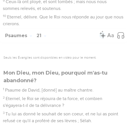
9
Ceux-là ont ployé, et sont tombés ; mais nous nous
sommes relevés, et soutenus.
10
Eternel, délivre. Que le Roi nous réponde au jour que nous
crierons.
Psaumes
21
Seuls les Évangiles sont disponibles en vidéo pour le moment.
Mon Dieu, mon Dieu, pourquoi m'as-tu
abandonné?
1
Psaume de David, [donné] au maître chantre.
2
Eternel, le Roi se réjouira de ta force, et combien
s'égayera-t-il de ta délivrance ?
3
Tu lui as donné le souhait de son coeur, et ne lui as point
refusé ce qu'il a proféré de ses lèvres ; Sélah.