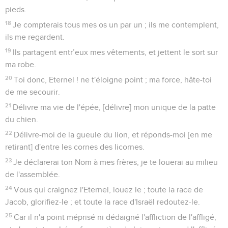
pieds.
18
Je compterais tous mes os un par un ; ils me contemplent,
ils me regardent.
19
Ils partagent entr’eux mes vêtements, et jettent le sort sur
ma robe.
20
Toi donc, Eternel ! ne t'éloigne point ; ma force, hâte-toi
de me secourir.
21
Délivre ma vie de l'épée, [délivre] mon unique de la patte
du chien.
22
Délivre-moi de la gueule du lion, et réponds-moi [en me
retirant] d'entre les cornes des licornes.
23
Je déclarerai ton Nom à mes frères, je te louerai au milieu
de l'assemblée.
24
Vous qui craignez l'Eternel, louez le ; toute la race de
Jacob, glorifiez-le ; et toute la race d'Israël redoutez-le.
25
Car il n'a point méprisé ni dédaigné l'affliction de l'affligé,