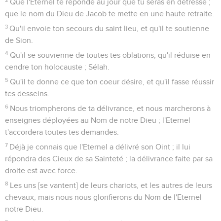
Que l'Eternel te réponde au jour que tu seras en détresse ;
que le nom du Dieu de Jacob te mette en une haute retraite.
3
Qu'il envoie ton secours du saint lieu, et qu'il te soutienne
de Sion.
4
Qu'il se souvienne de toutes tes oblations, qu'il réduise en
cendre ton holocauste ; Sélah.
5
Qu'il te donne ce que ton coeur désire, et qu'il fasse réussir
tes desseins.
6
Nous triompherons de ta délivrance, et nous marcherons à
enseignes déployées au Nom de notre Dieu ; l'Eternel
t'accordera toutes tes demandes.
7
Déjà je connais que l'Eternel a délivré son Oint ; il lui
répondra des Cieux de sa Sainteté ; la délivrance faite par sa
droite est avec force.
8
Les uns [se vantent] de leurs chariots, et les autres de leurs
chevaux, mais nous nous glorifierons du Nom de l'Eternel
notre Dieu.