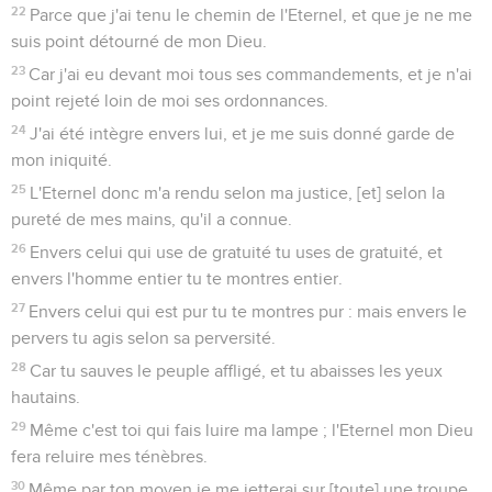
22
Parce que j'ai tenu le chemin de l'Eternel, et que je ne me
suis point détourné de mon Dieu.
23
Car j'ai eu devant moi tous ses commandements, et je n'ai
point rejeté loin de moi ses ordonnances.
24
J'ai été intègre envers lui, et je me suis donné garde de
mon iniquité.
25
L'Eternel donc m'a rendu selon ma justice, [et] selon la
pureté de mes mains, qu'il a connue.
26
Envers celui qui use de gratuité tu uses de gratuité, et
envers l'homme entier tu te montres entier.
27
Envers celui qui est pur tu te montres pur : mais envers le
pervers tu agis selon sa perversité.
28
Car tu sauves le peuple affligé, et tu abaisses les yeux
hautains.
29
Même c'est toi qui fais luire ma lampe ; l'Eternel mon Dieu
fera reluire mes ténèbres.
30
Même par ton moyen je me jetterai sur [toute] une troupe,