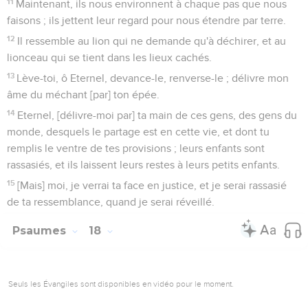
11
Maintenant, ils nous environnent à chaque pas que nous
faisons ; ils jettent leur regard pour nous étendre par terre.
12
Il ressemble au lion qui ne demande qu'à déchirer, et au
lionceau qui se tient dans les lieux cachés.
13
Lève-toi, ô Eternel, devance-le, renverse-le ; délivre mon
âme du méchant [par] ton épée.
14
Eternel, [délivre-moi par] ta main de ces gens, des gens du
monde, desquels le partage est en cette vie, et dont tu
remplis le ventre de tes provisions ; leurs enfants sont
rassasiés, et ils laissent leurs restes à leurs petits enfants.
15
[Mais] moi, je verrai ta face en justice, et je serai rassasié
de ta ressemblance, quand je serai réveillé.
Psaumes
18
Seuls les Évangiles sont disponibles en vidéo pour le moment.