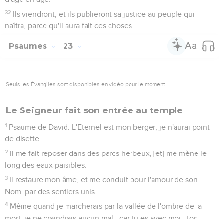
32
Ils viendront, et ils publieront sa justice au peuple qui
naîtra, parce qu'il aura fait ces choses.
Psaumes
23
Seuls les Évangiles sont disponibles en vidéo pour le moment.
Le Seigneur fait son entrée au temple
1
Psaume de David. L'Eternel est mon berger, je n'aurai point
de disette.
2
Il me fait reposer dans des parcs herbeux, [et] me mène le
long des eaux paisibles.
3
Il restaure mon âme, et me conduit pour l'amour de son
Nom, par des sentiers unis.
4
Même quand je marcherais par la vallée de l'ombre de la
mort, je ne craindrais aucun mal ; car tu es avec moi ; ton