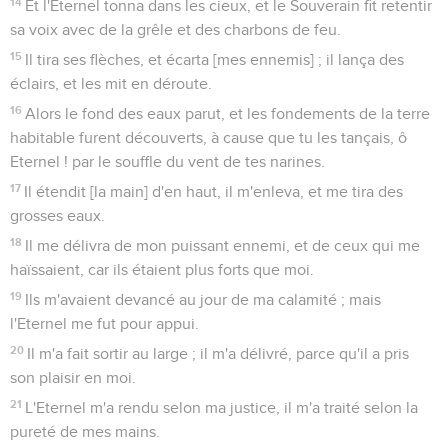
14
Et l'Eternel tonna dans les cieux, et le Souverain fit retentir
sa voix avec de la grêle et des charbons de feu.
15
Il tira ses flèches, et écarta [mes ennemis] ; il lança des
éclairs, et les mit en déroute.
16
Alors le fond des eaux parut, et les fondements de la terre
habitable furent découverts, à cause que tu les tançais, ô
Eternel ! par le souffle du vent de tes narines.
17
Il étendit [la main] d'en haut, il m'enleva, et me tira des
grosses eaux.
18
Il me délivra de mon puissant ennemi, et de ceux qui me
haïssaient, car ils étaient plus forts que moi.
19
Ils m'avaient devancé au jour de ma calamité ; mais
l'Eternel me fut pour appui.
20
Il m'a fait sortir au large ; il m'a délivré, parce qu'il a pris
son plaisir en moi.
21
L'Eternel m'a rendu selon ma justice, il m'a traité selon la
pureté de mes mains.