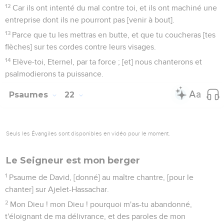
12
Car ils ont intenté du mal contre toi, et ils ont machiné une
entreprise dont ils ne pourront pas [venir à bout].
13
Parce que tu les mettras en butte, et que tu coucheras [tes
flèches] sur tes cordes contre leurs visages.
14
Elève-toi, Eternel, par ta force ; [et] nous chanterons et
psalmodierons ta puissance.
Psaumes
22
Seuls les Évangiles sont disponibles en vidéo pour le moment.
Le Seigneur est mon berger
1
Psaume de David, [donné] au maître chantre, [pour le
chanter] sur Ajelet-Hassachar.
2
Mon Dieu ! mon Dieu ! pourquoi m'as-tu abandonné,
t'éloignant de ma délivrance, et des paroles de mon