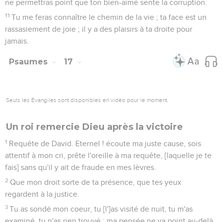
ne permettras point que ton bien-aimé sente la corruption.
11
Tu me feras connaître le chemin de la vie ; ta face est un
rassasiement de joie ; il y a des plaisirs à ta droite pour
jamais.
Psaumes
17
Seuls les Évangiles sont disponibles en vidéo pour le moment.
Un roi remercie Dieu après la victoire
1
Requête de David. Eternel ! écoute ma juste cause, sois
attentif à mon cri, prête l'oreille à ma requête, [laquelle je te
fais] sans qu'il y ait de fraude en mes lèvres.
2
Que mon droit sorte de ta présence, que tes yeux
regardent à la justice.
3
Tu as sondé mon coeur, tu [l']as visité de nuit, tu m'as
examiné, tu n'as rien trouvé ; ma pensée ne va point au-delà