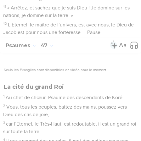
11
« Arrêtez, et sachez que je suis Dieu ! Je domine sur les
nations, je domine sur la terre. »
12
L’Eternel, le maître de l’univers, est avec nous, le Dieu de
Jacob est pour nous une forteresse. – Pause.
Psaumes
47
Seuls les Évangiles sont disponibles en vidéo pour le moment.
La cité du grand Roi
1
Au chef de chœur. Psaume des descendants de Koré.
2
Vous, tous les peuples, battez des mains, poussez vers
Dieu des cris de joie,
3
car l’Eternel, le Très-Haut, est redoutable, il est un grand roi
sur toute la terre.
4
Il nous soumet des peuples, il met des nations sous nos