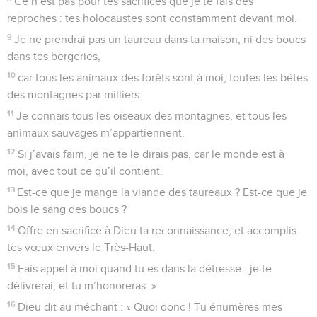
Ce n’est pas pour tes sacrifices que je te fais des
reproches : tes holocaustes sont constamment devant moi.
9
Je ne prendrai pas un taureau dans ta maison, ni des boucs
dans tes bergeries,
10
car tous les animaux des forêts sont à moi, toutes les bêtes
des montagnes par milliers.
11
Je connais tous les oiseaux des montagnes, et tous les
animaux sauvages m’appartiennent.
12
Si j’avais faim, je ne te le dirais pas, car le monde est à
moi, avec tout ce qu’il contient.
13
Est-ce que je mange la viande des taureaux ? Est-ce que je
bois le sang des boucs ?
14
Offre en sacrifice à Dieu ta reconnaissance, et accomplis
tes vœux envers le Très-Haut.
15
Fais appel à moi quand tu es dans la détresse : je te
délivrerai, et tu m’honoreras. »
16
Dieu dit au méchant : « Quoi donc ! Tu énumères mes