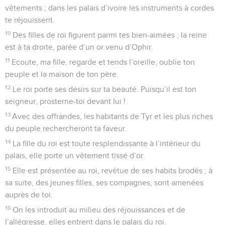
vêtements ; dans les palais d’ivoire les instruments à cordes
te réjouissent.
10
Des filles de roi figurent parmi tes bien-aimées ; la reine
est à ta droite, parée d’un or venu d’Ophir.
11
Ecoute, ma fille, regarde et tends l’oreille, oublie ton
peuple et la maison de ton père.
12
Le roi porte ses désirs sur ta beauté. Puisqu’il est ton
seigneur, prosterne-toi devant lui !
13
Avec des offrandes, les habitants de Tyr et les plus riches
du peuple rechercheront ta faveur.
14
La fille du roi est toute resplendissante à l’intérieur du
palais, elle porte un vêtement tissé d’or.
15
Elle est présentée au roi, revêtue de ses habits brodés ; à
sa suite, des jeunes filles, ses compagnes, sont amenées
auprès de toi.
16
On les introduit au milieu des réjouissances et de
l’allégresse, elles entrent dans le palais du roi.