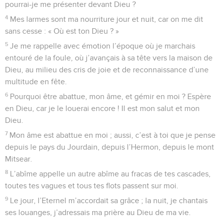
pourrai-je me présenter devant Dieu ?
4
Mes larmes sont ma nourriture jour et nuit, car on me dit
sans cesse : « Où est ton Dieu ? »
5
Je me rappelle avec émotion l’époque où je marchais
entouré de la foule, où j’avançais à sa tête vers la maison de
Dieu, au milieu des cris de joie et de reconnaissance d’une
multitude en fête.
6
Pourquoi être abattue, mon âme, et gémir en moi ? Espère
en Dieu, car je le louerai encore ! Il est mon salut et mon
Dieu.
7
Mon âme est abattue en moi ; aussi, c’est à toi que je pense
depuis le pays du Jourdain, depuis l’Hermon, depuis le mont
Mitsear.
8
L’abîme appelle un autre abîme au fracas de tes cascades,
toutes tes vagues et tous tes flots passent sur moi.
9
Le jour, l’Eternel m’accordait sa grâce ; la nuit, je chantais
ses louanges, j’adressais ma prière au Dieu de ma vie.