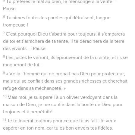
5
Tu préfères le mal au bien, le mensonge à la vérité. –
Pause.
6
Tu aimes toutes les paroles qui détruisent, langue
trompeuse !
7
C’est pourquoi Dieu t’abattra pour toujours, il s’emparera
de toi et t’arrachera de ta tente, il te déracinera de la terre
des vivants. – Pause.
8
Les justes le verront, ils éprouveront de la crainte, et ils se
moqueront de lui :
9
« Voilà l’homme qui ne prenait pas Dieu pour protecteur,
mais qui se confiait dans ses grandes richesses et cherchait
refuge dans sa méchanceté. »
10
Mais moi, je suis pareil à un olivier verdoyant dans la
maison de Dieu, je me confie dans la bonté de Dieu pour
toujours et à perpétuité.
11
Je te louerai toujours pour ce que tu as fait. Je veux
espérer en ton nom, car tu es bon envers tes fidèles.