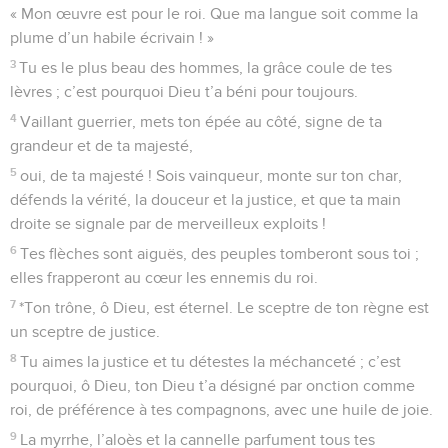
« Mon œuvre est pour le roi. Que ma langue soit comme la
plume d’un habile écrivain ! »
3
Tu es le plus beau des hommes, la grâce coule de tes
lèvres ; c’est pourquoi Dieu t’a béni pour toujours.
4
Vaillant guerrier, mets ton épée au côté, signe de ta
grandeur et de ta majesté,
5
oui, de ta majesté ! Sois vainqueur, monte sur ton char,
défends la vérité, la douceur et la justice, et que ta main
droite se signale par de merveilleux exploits !
6
Tes flèches sont aiguës, des peuples tomberont sous toi ;
elles frapperont au cœur les ennemis du roi.
7
*Ton trône, ô Dieu, est éternel. Le sceptre de ton règne est
un sceptre de justice.
8
Tu aimes la justice et tu détestes la méchanceté ; c’est
pourquoi, ô Dieu, ton Dieu t’a désigné par onction comme
roi, de préférence à tes compagnons, avec une huile de joie.
9
La myrrhe, l’aloès et la cannelle parfument tous tes