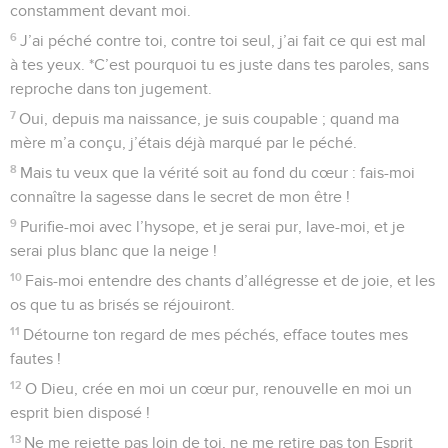
constamment devant moi.
6
J’ai péché contre toi, contre toi seul, j’ai fait ce qui est mal
à tes yeux. *C’est pourquoi tu es juste dans tes paroles, sans
reproche dans ton jugement.
7
Oui, depuis ma naissance, je suis coupable ; quand ma
mère m’a conçu, j’étais déjà marqué par le péché.
8
Mais tu veux que la vérité soit au fond du cœur : fais-moi
connaître la sagesse dans le secret de mon être !
9
Purifie-moi avec l’hysope, et je serai pur, lave-moi, et je
serai plus blanc que la neige !
10
Fais-moi entendre des chants d’allégresse et de joie, et les
os que tu as brisés se réjouiront.
11
Détourne ton regard de mes péchés, efface toutes mes
fautes !
12
O Dieu, crée en moi un cœur pur, renouvelle en moi un
esprit bien disposé !
13
Ne me rejette pas loin de toi, ne me retire pas ton Esprit