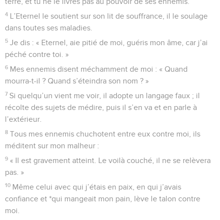
terre, et tu ne le livres pas au pouvoir de ses ennemis.
4
L’Eternel le soutient sur son lit de souffrance, il le soulage
dans toutes ses maladies.
5
Je dis : « Eternel, aie pitié de moi, guéris mon âme, car j’ai
péché contre toi. »
6
Mes ennemis disent méchamment de moi : « Quand
mourra-t-il ? Quand s’éteindra son nom ? »
7
Si quelqu’un vient me voir, il adopte un langage faux ; il
récolte des sujets de médire, puis il s’en va et en parle à
l’extérieur.
8
Tous mes ennemis chuchotent entre eux contre moi, ils
méditent sur mon malheur :
9
« Il est gravement atteint. Le voilà couché, il ne se relèvera
pas. »
10
Même celui avec qui j’étais en paix, en qui j’avais
confiance et *qui mangeait mon pain, lève le talon contre
moi.