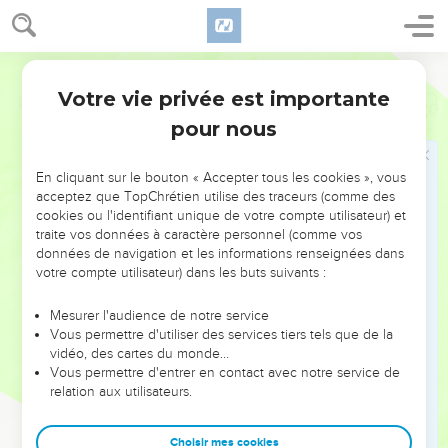
Votre vie privée est importante
Psaumes
41
pour nous
NE MANQUEZ PAS L’ÉVÉNEMENT
En cliquant sur le bouton « Accepter tous les cookies », vous
DE L’ANNÉE !
acceptez que TopChrétien utilise des traceurs (comme des
cookies ou l'identifiant unique de votre compte utilisateur) et
ET SI LEURS ERREURS POUVAIENT VOUS ÉVITER LES
traite vos données à caractère personnel (comme vos
VOTRES ?
données de navigation et les informations renseignées dans
votre compte utilisateur) dans les buts suivants :
On admire souvent les leaders pour leurs réussites, leur impact,
leur foi ou leur vision. Mais on voit moins les doutes, les erreurs
Mesurer l'audience de notre service
Vous permettre d'utiliser des services tiers tels que de la
et les saisons difficiles qu'ils ont traversés, alors même que ce
vidéo, des cartes du monde…
sont elles qui les ont façonnés.
Vous permettre d'entrer en contact avec notre service de
relation aux utilisateurs.
Dans cette conférence, leaders, entrepreneurs, et responsables
reviennent sur les erreurs marquantes de leur parcours et les
clés pour avancer avec plus de sagesse afin que leurs erreurs
Choisir mes cookies