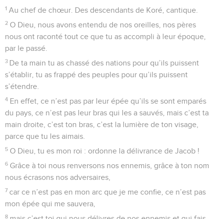
1
Au chef de chœur. Des descendants de Koré, cantique.
2
O Dieu, nous avons entendu de nos oreilles, nos pères
nous ont raconté tout ce que tu as accompli à leur époque,
par le passé.
3
De ta main tu as chassé des nations pour qu’ils puissent
s’établir, tu as frappé des peuples pour qu’ils puissent
s’étendre.
4
En effet, ce n’est pas par leur épée qu’ils se sont emparés
du pays, ce n’est pas leur bras qui les a sauvés, mais c’est ta
main droite, c’est ton bras, c’est la lumière de ton visage,
parce que tu les aimais.
5
O Dieu, tu es mon roi : ordonne la délivrance de Jacob !
6
Grâce à toi nous renversons nos ennemis, grâce à ton nom
nous écrasons nos adversaires,
7
car ce n’est pas en mon arc que je me confie, ce n’est pas
mon épée qui me sauvera,
8
mais c’est toi qui nous délivres de nos ennemis et qui fais