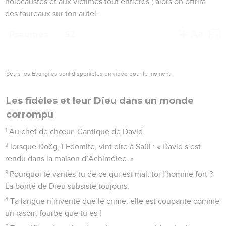
holocaustes et aux victimes tout entières ; alors on offrira
des taureaux sur ton autel.
Psaumes
52
Seuls les Évangiles sont disponibles en vidéo pour le moment.
Les fidèles et leur Dieu dans un monde
corrompu
1
Au chef de chœur. Cantique de David,
2
lorsque Doëg, l’Edomite, vint dire à Saül : « David s’est
rendu dans la maison d’Achimélec. »
3
Pourquoi te vantes-tu de ce qui est mal, toi l’homme fort ?
La bonté de Dieu subsiste toujours.
4
Ta langue n’invente que le crime, elle est coupante comme
un rasoir, fourbe que tu es !