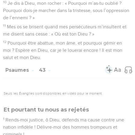
10
Je dis à Dieu, mon rocher : « Pourquoi m’as-tu oublié ?
Pourquoi dois-je marcher dans la tristesse, sous l’oppression
de l’ennemi ? »
11
Mes os se brisent quand mes persécuteurs m’insultent et
me disent sans cesse : « Où est ton Dieu ? »
12
Pourquoi être abattue, mon âme, et pourquoi gémir en
moi ? Espère en Dieu, car je le louerai encore ! Il est mon
salut et mon Dieu.
Psaumes
43
Seuls les Évangiles sont disponibles en vidéo pour le moment.
Et pourtant tu nous as rejetés
1
Rends-moi justice, ô Dieu, défends ma cause contre une
nation infidèle ! Délivre-moi des hommes trompeurs et
criminels !