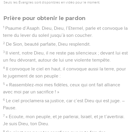
Seuls les Évangiles sont disponibles en vidéo pour le moment.
Prière pour obtenir le pardon
1
Psaume d’Asaph. Dieu, Dieu, l’Eternel, parle et convoque la
terre du lever du soleil jusqu’à son coucher.
2
De Sion, beauté parfaite, Dieu resplendit.
3
Il vient, notre Dieu, il ne reste pas silencieux ; devant lui est
un feu dévorant, autour de lui une violente tempête.
4
Il convoque le ciel en haut, il convoque aussi la terre, pour
le jugement de son peuple :
5
« Rassemblez-moi mes fidèles, ceux qui ont fait alliance
avec moi par un sacrifice ! »
6
Le ciel proclamera sa justice, car c’est Dieu qui est juge. –
Pause.
7
« Ecoute, mon peuple, et je parlerai, Israël, et je t’avertirai.
Je suis Dieu, ton Dieu.
8