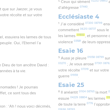
5
02232
08802
Ceux qui sèment
a
07440
d’allégresse
.
t que sur Jaezer, je vous
Ecclésiaste 4
votre récolte et sur votre
1
07200
08799
J’ai considéré
ens
06213
08737
commettent
sous le 
01832
les larmes
, et personne 
nel, essuiera les larmes de tous
03581
violence
de leurs oppres
peuple. Oui, l'Eternel l’a
Esaïe 16
9
01058
08799
Aussi je pleure
sur
03270
07301
0876
; Je vous arrose
le Dieu de ton ancêtre David :
07019
votre récolte
et sur votr
 années à ta vie.
01959
guerre
.
Esaïe 25
 nomades ! Je pourrais
8
01104
08765
0
Il anéantit
la mort
fet, ce sont tous des
04229
08804
01
essuie
les larmes
0776
de toute la terre
l’opprob
ion : ‘Ah ! nous voici décimés,
01696
08765