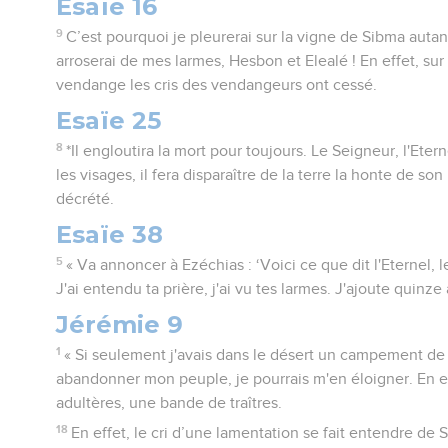
Esaïe 16
9
C’est pourquoi je pleurerai sur la vigne de Sibma autan
arroserai de mes larmes, Hesbon et Elealé ! En effet, sur 
vendange les cris des vendangeurs ont cessé.
Esaïe 25
8
*Il engloutira la mort pour toujours. Le Seigneur, l'Eter
les visages, il fera disparaître de la terre la honte de son 
décrété.
Esaïe 38
5
« Va annoncer à Ezéchias : ‘Voici ce que dit l'Eternel, 
J'ai entendu ta prière, j'ai vu tes larmes. J'ajoute quinze
Jérémie 9
1
« Si seulement j'avais dans le désert un campement de
abandonner mon peuple, je pourrais m'en éloigner. En ef
adultères, une bande de traîtres.
18
En effet, le cri d’une lamentation se fait entendre de S