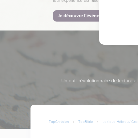
leur expérience est faite pour vous.
Je découvre l’événement
Un outil révolutionnaire de lecture e
TopChrétien
TopBible
Lexique Hébreu / Gre