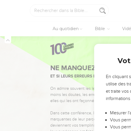
Au quotidien
Bible
Vid
Vot
NE MANQUEZ PAS L’ÉVÉ
ET SI LEURS ERREURS POUVAIENT VOUS 
En cliquant 
utilise des 
On admire souvent les leaders pour leurs réussi
et traite vo
moins les doutes, les erreurs et les saisons di
informations
elles qui les ont façonnés.
Mesurer l'
Dans cette conférence, leaders, entrepreneur
marquantes de leur parcours et les clés pour
Vous perme
deviennent vos tremplins. Que vous guidiez 
Vous perme