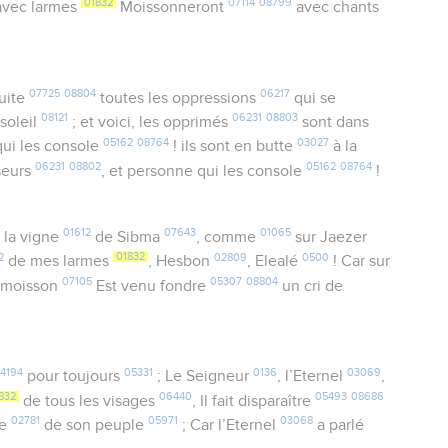
01832
07114
08799
vec larmes
Moissonneront
avec chants
07725
08804
06217
uite
toutes les oppressions
qui se
08121
06231
08803
soleil
; et voici, les opprimés
sont dans
05162
08764
03027
qui les console
! ils sont en butte
à la
06231
08802
05162
08764
seurs
, et personne qui les console
!
01612
07643
01065
 la vigne
de Sibma
, comme
sur Jaezer
2
01832
02809
0500
de mes larmes
, Hesbon
, Elealé
! Car sur
07105
05307
08804
e moisson
Est venu fondre
un cri de
4194
05331
0136
03069
pour toujours
; Le Seigneur
, l’Eternel
,
832
06440
05493
08686
de tous les visages
, Il fait disparaître
02781
05971
03068
re
de son peuple
; Car l’Eternel
a parlé