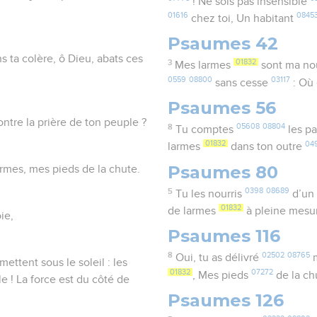
! Ne sois pas insensible
01616
0845
chez toi, Un habitant
Psaumes 42
ns ta colère, ô Dieu, abats ces
3
01832
Mes larmes
sont ma nou
0559
08800
03117
sans cesse
: Où 
Psaumes 56
contre la prière de ton peuple ?
8
05608
08804
Tu comptes
les pa
01832
04
larmes
dans ton outre
Psaumes 80
armes, mes pieds de la chute.
5
0398
08689
Tu les nourris
d’un
01832
de larmes
à pleine mes
ie,
Psaumes 116
8
02502
08765
Oui, tu as délivré
ettent sous le soleil : les
01832
07272
, Mes pieds
de la c
e ! La force est du côté de
Psaumes 126