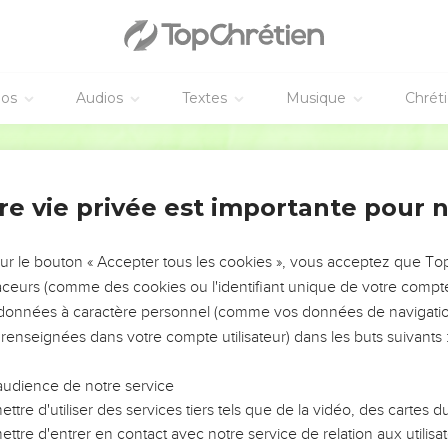
éos
Audios
Textes
Musique
Chrét
re vie privée est importante pour 
NEMENT DE L’ANNÉE !
ÉVITER LES VOTRES ?
sur le bouton « Accepter tous les cookies », vous acceptez que T
traceurs (comme des cookies ou l'identifiant unique de votre compte 
tes, leur impact, leur foi ou leur vision. Mais on voit
s données à caractère personnel (comme vos données de navigatio
fficiles qu'ils ont traversés, alors même que ce sont
 renseignées dans votre compte utilisateur) dans les buts suivants 
audience de notre service
s, et responsables reviennent sur les erreurs
 avancer avec plus de sagesse afin que leurs erreurs
ttre d'utiliser des services tiers tels que de la vidéo, des cartes
un ministère, une équipe, un groupe ou une famille,
ttre d'entrer en contact avec notre service de relation aux utilisat