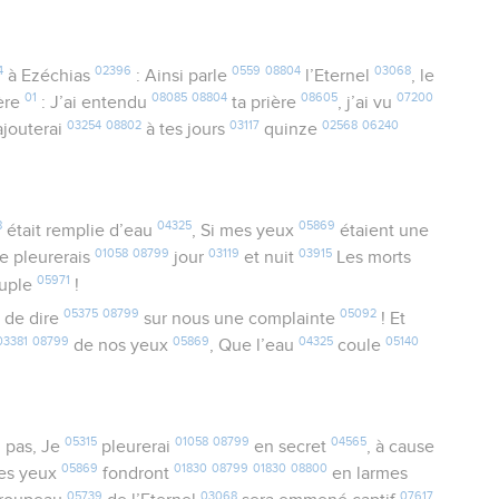
4
02396
0559
08804
03068
à Ezéchias
: Ainsi parle
l’Eternel
, le
01
08085
08804
08605
07200
père
: J’ai entendu
ta prière
, j’ai vu
03254
08802
03117
02568
06240
’ajouterai
à tes jours
quinze
8
04325
05869
était remplie d’eau
, Si mes yeux
étaient une
01058
08799
03119
03915
Je pleurerais
jour
et nuit
Les morts
05971
uple
!
05375
08799
05092
de dire
sur nous une complainte
! Et
03381
08799
05869
04325
05140
de nos yeux
, Que l’eau
coule
9
05315
01058
08799
04565
pas, Je
pleurerai
en secret
, à cause
05869
01830
08799
01830
08800
es yeux
fondront
en larmes
05739
03068
07617