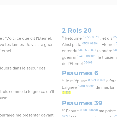
2 Rois 20
5
07725
08798
05
 ‘Voici ce que dit l'Eternel,
Retourne
, et dis
0559
08804
 vu tes larmes. Je vais te guérir
Ainsi parle
l’Eternel
08085
08804
08
ternel.
entendu
ta prière
07495
08802
guérirai
; le troisiè
03068
de l’Eternel
.
 louera dans le séjour des
Psaumes 6
6
03021
08804
Je m’épuise
à for
07811
08686
baignée
de mes larm
truis comme la teigne ce qu’il
01832
.
ause.
Psaumes 39
12
08085
08798
Ecoute
ma prière
ourrai-je me présenter devant
07775
0