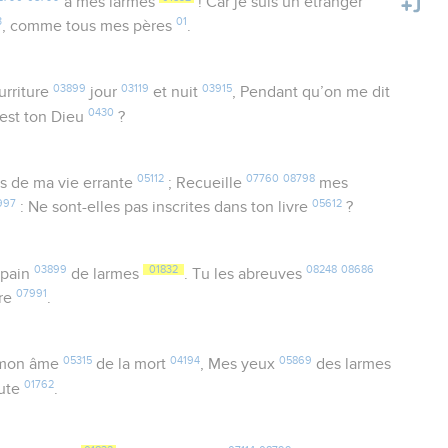
à mes larmes
! Car je suis un étranger
3
01
, comme tous mes pères
.
03899
03119
03915
rriture
jour
et nuit
, Pendant qu’on me dit
0430
est ton Dieu
?
05112
07760
08798
s de ma vie errante
; Recueille
mes
997
05612
: Ne sont-elles pas inscrites dans ton livre
?
03899
01832
08248
08686
 pain
de larmes
. Tu les abreuves
07991
ure
.
05315
04194
05869
mon âme
de la mort
, Mes yeux
des larmes
01762
hute
.