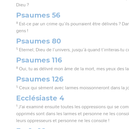
Dieu ?
Psaumes 56
8
Est-ce par un crime qu’ils pourraient être délivrés ? Da
gens !
Psaumes 80
5
Eternel, Dieu de l’univers, jusqu’à quand t’irriteras-tu 
Psaumes 116
8
Oui, tu as délivré mon âme de la mort, mes yeux des l
Psaumes 126
5
Ceux qui sèment avec larmes moissonneront dans la jo
Ecclésiaste 4
1
J'ai examiné ensuite toutes les oppressions qui se comm
opprimés sont dans les larmes et personne ne les consol
leurs oppresseurs et personne ne les console !