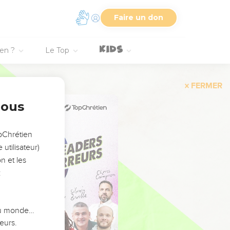
Faire un don
ien ?
Le Top
FERMER
nous
opChrétien
utilisateur)
n et les
:
 du monde…
eurs.