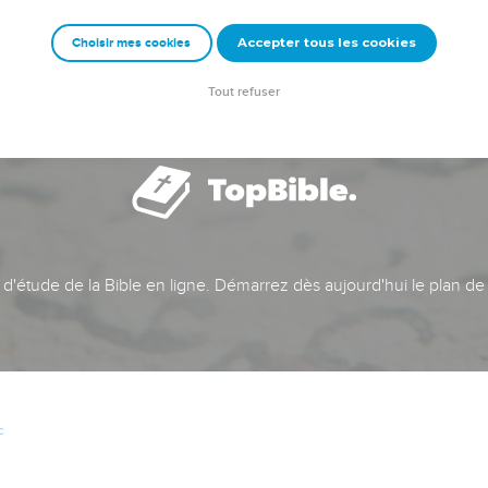
Accepter tous les cookies
Choisir mes cookies
Tout refuser
t d'étude de la Bible en ligne. Démarrez dès aujourd'hui le plan de
c