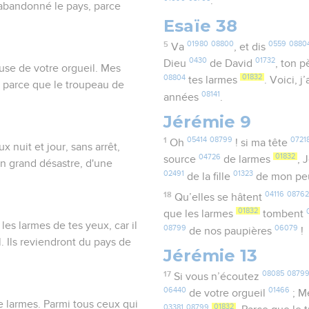
.
abandonné le pays, parce
Esaïe 38
5
01980
08800
0559
0880
Va
, et dis
0430
01732
Dieu
de David
, ton 
ause de votre orgueil. Mes
08804
01832
tes larmes
. Voici, j
 parce que le troupeau de
08141
années
.
Jérémie 9
1
05414
08799
0721
Oh
! si ma tête
x nuit et jour, sans arrêt,
04726
01832
source
de larmes
, 
un grand désastre, d'une
02491
01323
de la fille
de mon pe
18
04116
08762
Qu’elles se hâtent
01832
que les larmes
tombent
 les larmes de tes yeux, car il
08799
06079
de nos paupières
!
. Ils reviendront du pays de
Jérémie 13
17
08085
0879
Si vous n’écoutez
06440
01466
de votre orgueil
; M
de larmes. Parmi tous ceux qui
03381
08799
01832