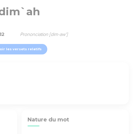
dim`ah
32
Prononciation [dim-aw']
oir les versets relatifs
Nature du mot