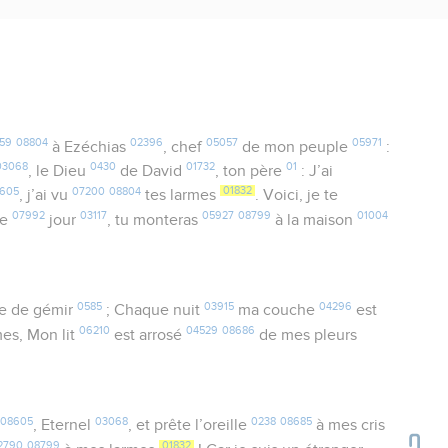
59
08804
02396
05057
05971
à Ezéchias
, chef
de mon peuple
:
03068
0430
01732
01
, le Dieu
de David
, ton père
: J’ai
605
07200
08804
01832
, j’ai vu
tes larmes
. Voici, je te
07992
03117
05927
08799
01004
me
jour
, tu monteras
à la maison
0585
03915
04296
ce de gémir
; Chaque nuit
ma couche
est
06210
04529
08686
es, Mon lit
est arrosé
de mes pleurs
08605
03068
0238
08685
, Eternel
, et prête l’oreille
à mes cris
2790
08799
01832