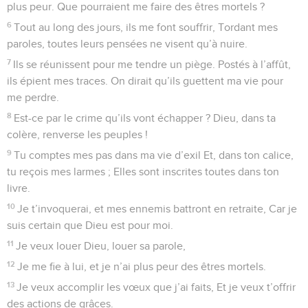
plus peur. Que pourraient me faire des êtres mortels ?
6
Tout au long des jours, ils me font souffrir, Tordant mes
paroles, toutes leurs pensées ne visent qu’à nuire.
7
Ils se réunissent pour me tendre un piège. Postés à l’affût,
ils épient mes traces. On dirait qu’ils guettent ma vie pour
me perdre.
8
Est-ce par le crime qu’ils vont échapper ? Dieu, dans ta
colère, renverse les peuples !
9
Tu comptes mes pas dans ma vie d’exil Et, dans ton calice,
tu reçois mes larmes ; Elles sont inscrites toutes dans ton
livre.
10
Je t’invoquerai, et mes ennemis battront en retraite, Car je
suis certain que Dieu est pour moi.
11
Je veux louer Dieu, louer sa parole,
12
Je me fie à lui, et je n’ai plus peur des êtres mortels.
13
Je veux accomplir les vœux que j’ai faits, Et je veux t’offrir
des actions de grâces.