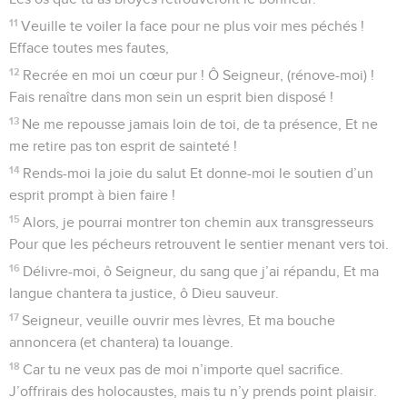
11
Veuille te voiler la face pour ne plus voir mes péchés !
Efface toutes mes fautes,
12
Recrée en moi un cœur pur ! Ô Seigneur, (rénove-moi) !
Fais renaître dans mon sein un esprit bien disposé !
13
Ne me repousse jamais loin de toi, de ta présence, Et ne
me retire pas ton esprit de sainteté !
14
Rends-moi la joie du salut Et donne-moi le soutien d’un
esprit prompt à bien faire !
15
Alors, je pourrai montrer ton chemin aux transgresseurs
Pour que les pécheurs retrouvent le sentier menant vers toi.
16
Délivre-moi, ô Seigneur, du sang que j’ai répandu, Et ma
langue chantera ta justice, ô Dieu sauveur.
17
Seigneur, veuille ouvrir mes lèvres, Et ma bouche
annoncera (et chantera) ta louange.
18
Car tu ne veux pas de moi n’importe quel sacrifice.
J’offrirais des holocaustes, mais tu n’y prends point plaisir.