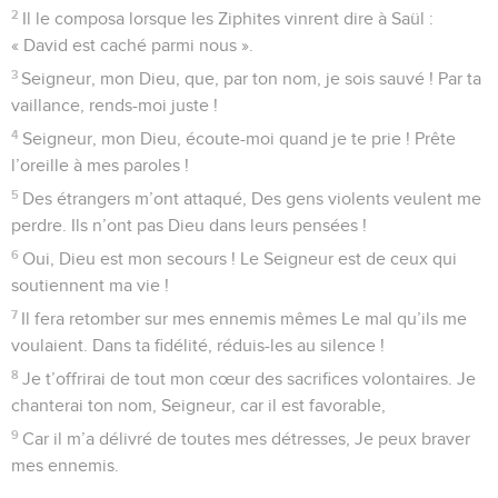
2
Il le composa lorsque les Ziphites vinrent dire à Saül :
« David est caché parmi nous ».
3
Seigneur, mon Dieu, que, par ton nom, je sois sauvé ! Par ta
vaillance, rends-moi juste !
4
Seigneur, mon Dieu, écoute-moi quand je te prie ! Prête
l’oreille à mes paroles !
5
Des étrangers m’ont attaqué, Des gens violents veulent me
perdre. Ils n’ont pas Dieu dans leurs pensées !
6
Oui, Dieu est mon secours ! Le Seigneur est de ceux qui
soutiennent ma vie !
7
Il fera retomber sur mes ennemis mêmes Le mal qu’ils me
voulaient. Dans ta fidélité, réduis-les au silence !
8
Je t’offrirai de tout mon cœur des sacrifices volontaires. Je
chanterai ton nom, Seigneur, car il est favorable,
9
Car il m’a délivré de toutes mes détresses, Je peux braver
mes ennemis.