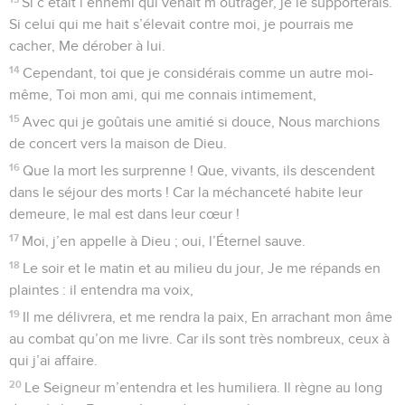
Si c’était l’ennemi qui venait m’outrager, je le supporterais.
Si celui qui me hait s’élevait contre moi, je pourrais me
cacher, Me dérober à lui.
14
Cependant, toi que je considérais comme un autre moi-
même, Toi mon ami, qui me connais intimement,
15
Avec qui je goûtais une amitié si douce, Nous marchions
de concert vers la maison de Dieu.
16
Que la mort les surprenne ! Que, vivants, ils descendent
dans le séjour des morts ! Car la méchanceté habite leur
demeure, le mal est dans leur cœur !
17
Moi, j’en appelle à Dieu ; oui, l’Éternel sauve.
18
Le soir et le matin et au milieu du jour, Je me répands en
plaintes : il entendra ma voix,
19
Il me délivrera, et me rendra la paix, En arrachant mon âme
au combat qu’on me livre. Car ils sont très nombreux, ceux à
qui j’ai affaire.
20
Le Seigneur m’entendra et les humiliera. Il règne au long