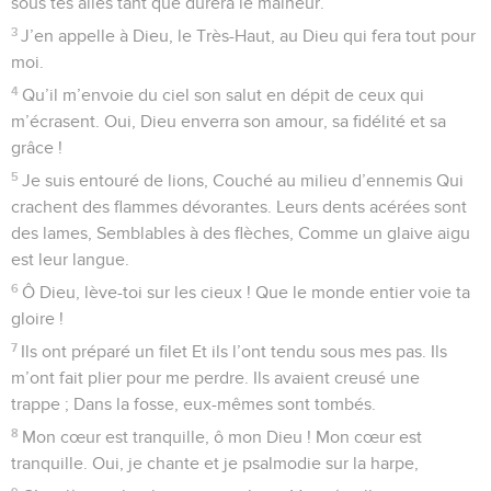
sous tes ailes tant que durera le malheur.
3
J’en appelle à Dieu, le Très-Haut, au Dieu qui fera tout pour
moi.
4
Qu’il m’envoie du ciel son salut en dépit de ceux qui
m’écrasent. Oui, Dieu enverra son amour, sa fidélité et sa
grâce !
5
Je suis entouré de lions, Couché au milieu d’ennemis Qui
crachent des flammes dévorantes. Leurs dents acérées sont
des lames, Semblables à des flèches, Comme un glaive aigu
est leur langue.
6
Ô Dieu, lève-toi sur les cieux ! Que le monde entier voie ta
gloire !
7
Ils ont préparé un filet Et ils l’ont tendu sous mes pas. Ils
m’ont fait plier pour me perdre. Ils avaient creusé une
trappe ; Dans la fosse, eux-mêmes sont tombés.
8
Mon cœur est tranquille, ô mon Dieu ! Mon cœur est
tranquille. Oui, je chante et je psalmodie sur la harpe,