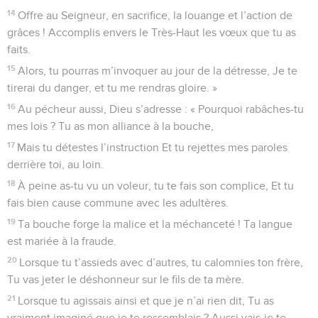
14
Offre au Seigneur, en sacrifice, la louange et l’action de
grâces ! Accomplis envers le Très-Haut les vœux que tu as
faits.
15
Alors, tu pourras m’invoquer au jour de la détresse, Je te
tirerai du danger, et tu me rendras gloire. »
16
Au pécheur aussi, Dieu s’adresse : « Pourquoi rabâches-tu
mes lois ? Tu as mon alliance à la bouche,
17
Mais tu détestes l’instruction Et tu rejettes mes paroles
derrière toi, au loin.
18
À peine as-tu vu un voleur, tu te fais son complice, Et tu
fais bien cause commune avec les adultères.
19
Ta bouche forge la malice et la méchanceté ! Ta langue
est mariée à la fraude.
20
Lorsque tu t’assieds avec d’autres, tu calomnies ton frère,
Tu vas jeter le déshonneur sur le fils de ta mère.
21
Lorsque tu agissais ainsi et que je n’ai rien dit, Tu as
vraiment imaginé que je te ressemblais ? Aussi vais-je te