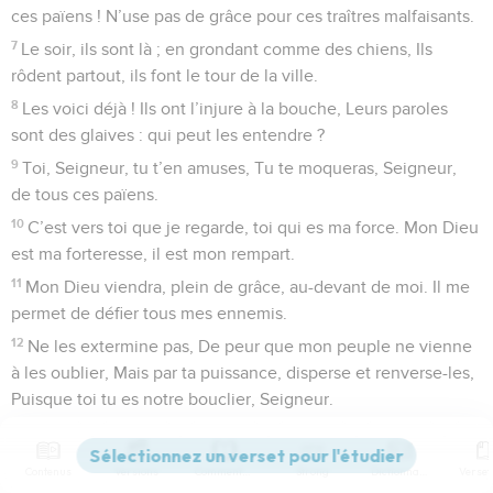
ces païens ! N’use pas de grâce pour ces traîtres malfaisants.
7
Le soir, ils sont là ; en grondant comme des chiens, Ils
rôdent partout, ils font le tour de la ville.
8
Les voici déjà ! Ils ont l’injure à la bouche, Leurs paroles
sont des glaives : qui peut les entendre ?
9
Toi, Seigneur, tu t’en amuses, Tu te moqueras, Seigneur,
de tous ces païens.
10
C’est vers toi que je regarde, toi qui es ma force. Mon Dieu
est ma forteresse, il est mon rempart.
11
Mon Dieu viendra, plein de grâce, au-devant de moi. Il me
permet de défier tous mes ennemis.
12
Ne les extermine pas, De peur que mon peuple ne vienne
à les oublier, Mais par ta puissance, disperse et renverse-les,
Puisque toi tu es notre bouclier, Seigneur.
13
Toutes leurs paroles ne sont jamais que péché. Qu’ils
soient pris au piège dressé par leur propre orgueil, Par tous
Contenus
Versions
Commentaires
Strong
Dictionnaire
les outrages et mensonges qu’ils profèrent !