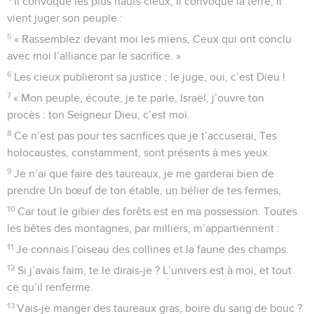
Il convoque les plus hauts cieux, Il convoque la terre, il
vient juger son peuple :
5
« Rassemblez devant moi les miens, Ceux qui ont conclu
avec moi l’alliance par le sacrifice. »
6
Les cieux publieront sa justice ; le juge, oui, c’est Dieu !
7
« Mon peuple, écoute, je te parle, Israël, j’ouvre ton
procès : ton Seigneur Dieu, c’est moi.
8
Ce n’est pas pour tes sacrifices que je t’accuserai, Tes
holocaustes, constamment, sont présents à mes yeux.
9
Je n’ai que faire des taureaux, je me garderai bien de
prendre Un bœuf de ton étable, un bélier de tes fermes,
10
Car tout le gibier des forêts est en ma possession. Toutes
les bêtes des montagnes, par milliers, m’appartiennent :
11
Je connais l’oiseau des collines et la faune des champs.
12
Si j’avais faim, te le dirais-je ? L’univers est à moi, et tout
ce qu’il renferme.
13
Vais-je manger des taureaux gras, boire du sang de bouc ?