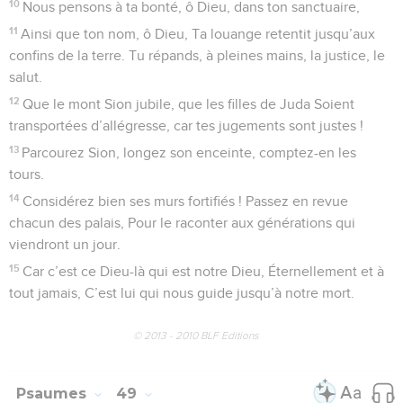
10
Nous pensons à ta bonté, ô Dieu, dans ton sanctuaire,
11
Ainsi que ton nom, ô Dieu, Ta louange retentit jusqu’aux
confins de la terre. Tu répands, à pleines mains, la justice, le
salut.
12
Que le mont Sion jubile, que les filles de Juda Soient
transportées d’allégresse, car tes jugements sont justes !
13
Parcourez Sion, longez son enceinte, comptez-en les
tours.
14
Considérez bien ses murs fortifiés ! Passez en revue
chacun des palais, Pour le raconter aux générations qui
viendront un jour.
15
Car c’est ce Dieu-là qui est notre Dieu, Éternellement et à
tout jamais, C’est lui qui nous guide jusqu’à notre mort.
© 2013 - 2010 BLF Editions
Psaumes
49