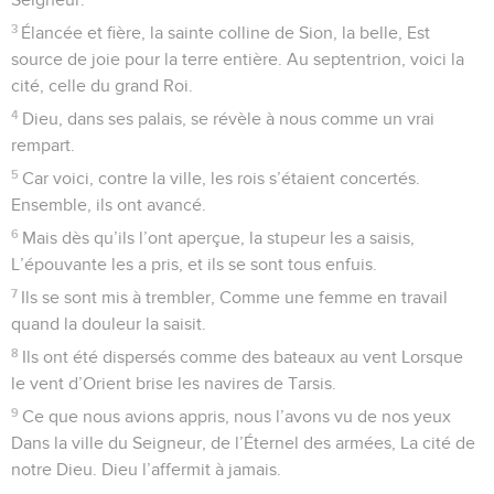
3
Élancée et fière, la sainte colline de Sion, la belle, Est
source de joie pour la terre entière. Au septentrion, voici la
cité, celle du grand Roi.
4
Dieu, dans ses palais, se révèle à nous comme un vrai
rempart.
5
Car voici, contre la ville, les rois s’étaient concertés.
Ensemble, ils ont avancé.
6
Mais dès qu’ils l’ont aperçue, la stupeur les a saisis,
L’épouvante les a pris, et ils se sont tous enfuis.
7
Ils se sont mis à trembler, Comme une femme en travail
quand la douleur la saisit.
8
Ils ont été dispersés comme des bateaux au vent Lorsque
le vent d’Orient brise les navires de Tarsis.
9
Ce que nous avions appris, nous l’avons vu de nos yeux
Dans la ville du Seigneur, de l’Éternel des armées, La cité de
notre Dieu. Dieu l’affermit à jamais.