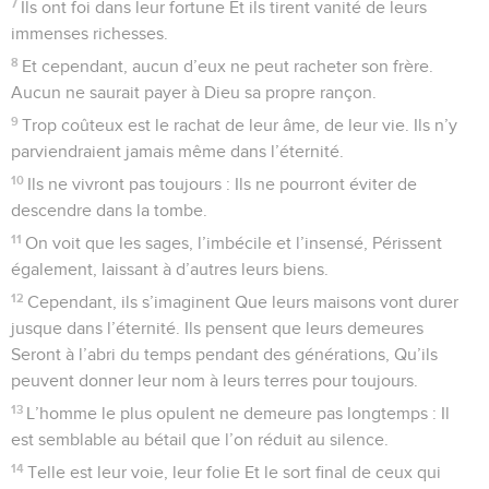
7
Ils ont foi dans leur fortune Et ils tirent vanité de leurs
immenses richesses.
8
Et cependant, aucun d’eux ne peut racheter son frère.
Aucun ne saurait payer à Dieu sa propre rançon.
9
Trop coûteux est le rachat de leur âme, de leur vie. Ils n’y
parviendraient jamais même dans l’éternité.
10
Ils ne vivront pas toujours : Ils ne pourront éviter de
descendre dans la tombe.
11
On voit que les sages, l’imbécile et l’insensé, Périssent
également, laissant à d’autres leurs biens.
12
Cependant, ils s’imaginent Que leurs maisons vont durer
jusque dans l’éternité. Ils pensent que leurs demeures
Seront à l’abri du temps pendant des générations, Qu’ils
peuvent donner leur nom à leurs terres pour toujours.
13
L’homme le plus opulent ne demeure pas longtemps : Il
est semblable au bétail que l’on réduit au silence.
14
Telle est leur voie, leur folie Et le sort final de ceux qui