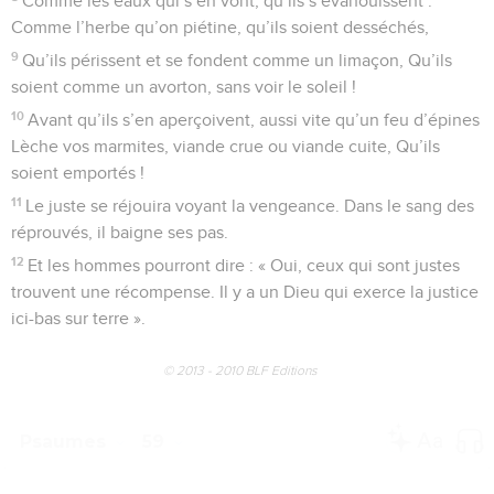
Comme les eaux qui s’en vont, qu’ils s’évanouissent :
Comme l’herbe qu’on piétine, qu’ils soient desséchés,
9
Qu’ils périssent et se fondent comme un limaçon, Qu’ils
soient comme un avorton, sans voir le soleil !
10
Avant qu’ils s’en aperçoivent, aussi vite qu’un feu d’épines
Lèche vos marmites, viande crue ou viande cuite, Qu’ils
soient emportés !
11
Le juste se réjouira voyant la vengeance. Dans le sang des
réprouvés, il baigne ses pas.
12
Et les hommes pourront dire : « Oui, ceux qui sont justes
trouvent une récompense. Il y a un Dieu qui exerce la justice
ici-bas sur terre ».
© 2013 - 2010 BLF Editions
Psaumes
59