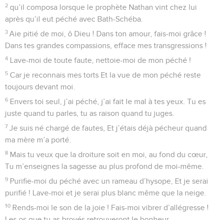
2
qu’il composa lorsque le prophète Nathan vint chez lui
après qu’il eut péché avec Bath-Schéba.
3
Aie pitié de moi, ô Dieu ! Dans ton amour, fais-moi grâce !
Dans tes grandes compassions, efface mes transgressions !
4
Lave-moi de toute faute, nettoie-moi de mon péché !
5
Car je reconnais mes torts Et la vue de mon péché reste
toujours devant moi.
6
Envers toi seul, j’ai péché, j’ai fait le mal à tes yeux. Tu es
juste quand tu parles, tu as raison quand tu juges.
7
Je suis né chargé de fautes, Et j’étais déjà pécheur quand
ma mère m’a porté.
8
Mais tu veux que la droiture soit en moi, au fond du cœur,
Tu m’enseignes la sagesse au plus profond de moi-même.
9
Purifie-moi du péché avec un rameau d’hysope, Et je serai
purifié ! Lave-moi et je serai plus blanc même que la neige.
10
Rends-moi le son de la joie ! Fais-moi vibrer d’allégresse !
Les os que tu as broyés retrouveront le bonheur.