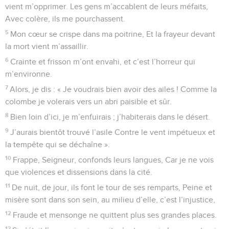
vient m’opprimer. Les gens m’accablent de leurs méfaits,
Avec colère, ils me pourchassent.
5
Mon cœur se crispe dans ma poitrine, Et la frayeur devant
la mort vient m’assaillir.
6
Crainte et frisson m’ont envahi, et c’est l’horreur qui
m’environne.
7
Alors, je dis : « Je voudrais bien avoir des ailes ! Comme la
colombe je volerais vers un abri paisible et sûr.
8
Bien loin d’ici, je m’enfuirais ; j’habiterais dans le désert.
9
J’aurais bientôt trouvé l’asile Contre le vent impétueux et
la tempête qui se déchaîne ».
10
Frappe, Seigneur, confonds leurs langues, Car je ne vois
que violences et dissensions dans la cité.
11
De nuit, de jour, ils font le tour de ses remparts, Peine et
misère sont dans son sein, au milieu d’elle, c’est l’injustice,
12
Fraude et mensonge ne quittent plus ses grandes places.
13