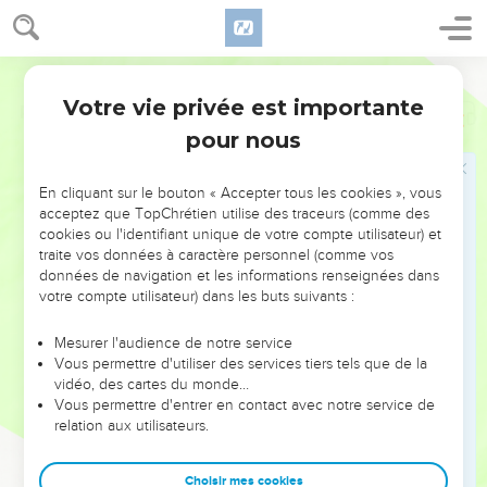
Votre vie privée est importante
Psaumes
48
pour nous
NE MANQUEZ PAS L’ÉVÉNEMENT
En cliquant sur le bouton « Accepter tous les cookies », vous
DE L’ANNÉE !
acceptez que TopChrétien utilise des traceurs (comme des
cookies ou l'identifiant unique de votre compte utilisateur) et
ET SI LEURS ERREURS POUVAIENT VOUS ÉVITER LES
traite vos données à caractère personnel (comme vos
VOTRES ?
données de navigation et les informations renseignées dans
votre compte utilisateur) dans les buts suivants :
On admire souvent les leaders pour leurs réussites, leur impact,
leur foi ou leur vision. Mais on voit moins les doutes, les erreurs
Mesurer l'audience de notre service
Vous permettre d'utiliser des services tiers tels que de la
et les saisons difficiles qu'ils ont traversés, alors même que ce
vidéo, des cartes du monde…
sont elles qui les ont façonnés.
Vous permettre d'entrer en contact avec notre service de
relation aux utilisateurs.
Dans cette conférence, leaders, entrepreneurs, et responsables
reviennent sur les erreurs marquantes de leur parcours et les
clés pour avancer avec plus de sagesse afin que leurs erreurs
Choisir mes cookies