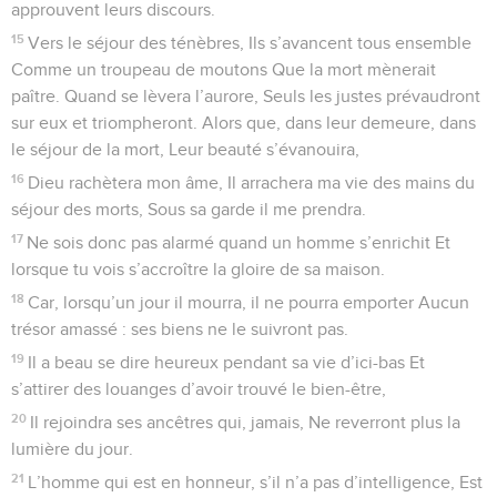
approuvent leurs discours.
15
Vers le séjour des ténèbres, Ils s’avancent tous ensemble
Comme un troupeau de moutons Que la mort mènerait
paître. Quand se lèvera l’aurore, Seuls les justes prévaudront
sur eux et triompheront. Alors que, dans leur demeure, dans
le séjour de la mort, Leur beauté s’évanouira,
16
Dieu rachètera mon âme, Il arrachera ma vie des mains du
séjour des morts, Sous sa garde il me prendra.
17
Ne sois donc pas alarmé quand un homme s’enrichit Et
lorsque tu vois s’accroître la gloire de sa maison.
18
Car, lorsqu’un jour il mourra, il ne pourra emporter Aucun
trésor amassé : ses biens ne le suivront pas.
19
Il a beau se dire heureux pendant sa vie d’ici-bas Et
s’attirer des louanges d’avoir trouvé le bien-être,
20
Il rejoindra ses ancêtres qui, jamais, Ne reverront plus la
lumière du jour.
21
L’homme qui est en honneur, s’il n’a pas d’intelligence, Est