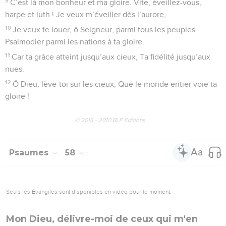
9
C’est là mon bonheur et ma gloire. Vite, éveillez-vous,
harpe et luth ! Je veux m’éveiller dès l’aurore,
10
Je veux te louer, ô Seigneur, parmi tous les peuples
Psalmodier parmi les nations à ta gloire.
11
Car ta grâce atteint jusqu’aux cieux, Ta fidélité jusqu’aux
nues.
12
Ô Dieu, lève-toi sur les cieux, Que le monde entier voie ta
gloire !
© 2013 - 2010 BLF Editions
Psaumes
58
Seuls les Évangiles sont disponibles en vidéo pour le moment.
Mon Dieu, délivre-moi de ceux qui m'en