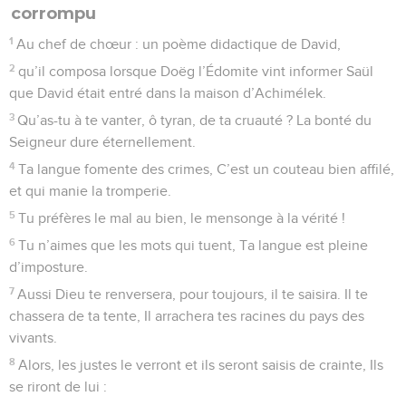
corrompu
1
Au chef de chœur : un poème didactique de David,
2
qu’il composa lorsque Doëg l’Édomite vint informer Saül
que David était entré dans la maison d’Achimélek.
3
Qu’as-tu à te vanter, ô tyran, de ta cruauté ? La bonté du
Seigneur dure éternellement.
4
Ta langue fomente des crimes, C’est un couteau bien affilé,
et qui manie la tromperie.
5
Tu préfères le mal au bien, le mensonge à la vérité !
6
Tu n’aimes que les mots qui tuent, Ta langue est pleine
d’imposture.
7
Aussi Dieu te renversera, pour toujours, il te saisira. Il te
chassera de ta tente, Il arrachera tes racines du pays des
vivants.
8
Alors, les justes le verront et ils seront saisis de crainte, Ils
se riront de lui :