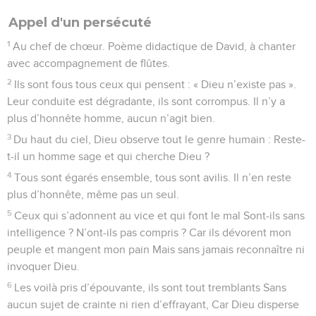
Appel d'un persécuté
1
Au chef de chœur. Poème didactique de David, à chanter
avec accompagnement de flûtes.
2
Ils sont fous tous ceux qui pensent : « Dieu n’existe pas ».
Leur conduite est dégradante, ils sont corrompus. Il n’y a
plus d’honnête homme, aucun n’agit bien.
3
Du haut du ciel, Dieu observe tout le genre humain : Reste-
t-il un homme sage et qui cherche Dieu ?
4
Tous sont égarés ensemble, tous sont avilis. Il n’en reste
plus d’honnête, même pas un seul.
5
Ceux qui s’adonnent au vice et qui font le mal Sont-ils sans
intelligence ? N’ont-ils pas compris ? Car ils dévorent mon
peuple et mangent mon pain Mais sans jamais reconnaître ni
invoquer Dieu.
6
Les voilà pris d’épouvante, ils sont tout tremblants Sans
aucun sujet de crainte ni rien d’effrayant, Car Dieu disperse