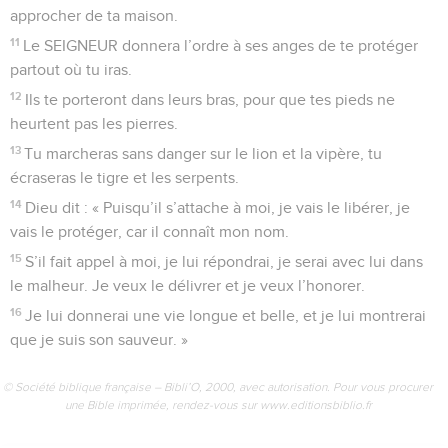
approcher de ta maison.
11
Le SEIGNEUR donnera l’ordre à ses anges de te protéger
partout où tu iras.
12
Ils te porteront dans leurs bras, pour que tes pieds ne
heurtent pas les pierres.
13
Tu marcheras sans danger sur le lion et la vipère, tu
écraseras le tigre et les serpents.
14
Dieu dit : « Puisqu’il s’attache à moi, je vais le libérer, je
vais le protéger, car il connaît mon nom.
15
S’il fait appel à moi, je lui répondrai, je serai avec lui dans
le malheur. Je veux le délivrer et je veux l’honorer.
16
Je lui donnerai une vie longue et belle, et je lui montrerai
que je suis son sauveur. »
© Société biblique française – Bibli’O, 2000, avec autorisation. Pour vous procurer
une Bible imprimée, rendez-vous sur www.editionsbiblio.fr