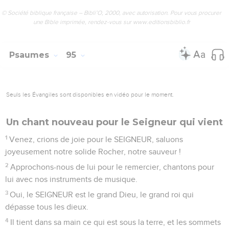
© Société biblique française – Bibli’O, 2000, avec autorisation. Pour vous procurer
une Bible imprimée, rendez-vous sur www.editionsbiblio.fr
Psaumes
95
Seuls les Évangiles sont disponibles en vidéo pour le moment.
Un chant nouveau pour le Seigneur qui vient
1
Venez, crions de joie pour le SEIGNEUR, saluons
joyeusement notre solide Rocher, notre sauveur !
2
Approchons-nous de lui pour le remercier, chantons pour
lui avec nos instruments de musique.
3
Oui, le SEIGNEUR est le grand Dieu, le grand roi qui
dépasse tous les dieux.
4
Il tient dans sa main ce qui est sous la terre, et les sommets