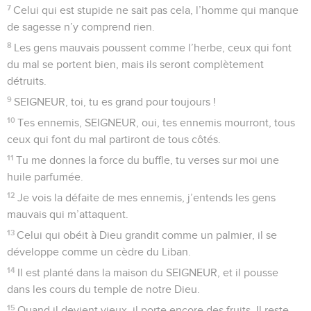
7
Celui qui est stupide ne sait pas cela, l’homme qui manque
de sagesse n’y comprend rien.
8
Les gens mauvais poussent comme l’herbe, ceux qui font
du mal se portent bien, mais ils seront complètement
détruits.
9
SEIGNEUR, toi, tu es grand pour toujours !
10
Tes ennemis, SEIGNEUR, oui, tes ennemis mourront, tous
ceux qui font du mal partiront de tous côtés.
11
Tu me donnes la force du buffle, tu verses sur moi une
huile parfumée.
12
Je vois la défaite de mes ennemis, j’entends les gens
mauvais qui m’attaquent.
13
Celui qui obéit à Dieu grandit comme un palmier, il se
développe comme un cèdre du Liban.
14
Il est planté dans la maison du SEIGNEUR, et il pousse
dans les cours du temple de notre Dieu.
15
Quand il devient vieux, il porte encore des fruits, Il reste