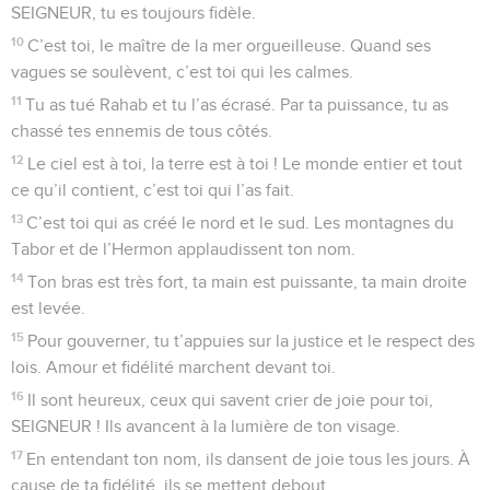
SEIGNEUR, tu es toujours fidèle.
10
C’est toi, le maître de la mer orgueilleuse. Quand ses
vagues se soulèvent, c’est toi qui les calmes.
11
Tu as tué Rahab et tu l’as écrasé. Par ta puissance, tu as
chassé tes ennemis de tous côtés.
12
Le ciel est à toi, la terre est à toi ! Le monde entier et tout
ce qu’il contient, c’est toi qui l’as fait.
13
C’est toi qui as créé le nord et le sud. Les montagnes du
Tabor et de l’Hermon applaudissent ton nom.
14
Ton bras est très fort, ta main est puissante, ta main droite
est levée.
15
Pour gouverner, tu t’appuies sur la justice et le respect des
lois. Amour et fidélité marchent devant toi.
16
Il sont heureux, ceux qui savent crier de joie pour toi,
SEIGNEUR ! Ils avancent à la lumière de ton visage.
17
En entendant ton nom, ils dansent de joie tous les jours. À
cause de ta fidélité, ils se mettent debout.