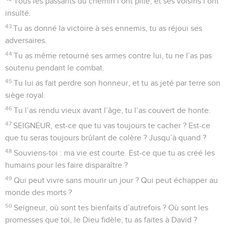
Tous les passants du chemin l’ont pillé, et ses voisins l’ont
insulté.
43
Tu as donné la victoire à ses ennemis, tu as réjoui ses
adversaires.
44
Tu as même retourné ses armes contre lui, tu ne l’as pas
soutenu pendant le combat.
45
Tu lui as fait perdre son honneur, et tu as jeté par terre son
siège royal.
46
Tu l’as rendu vieux avant l’âge, tu l’as couvert de honte.
47
SEIGNEUR, est-ce que tu vas toujours te cacher ? Est-ce
que tu seras toujours brûlant de colère ? Jusqu’à quand ?
48
Souviens-toi : ma vie est courte. Est-ce que tu as créé les
humains pour les faire disparaître ?
49
Qui peut vivre sans mourir un jour ? Qui peut échapper au
monde des morts ?
50
Seigneur, où sont tes bienfaits d’autrefois ? Où sont les
promesses que toi, le Dieu fidèle, tu as faites à David ?