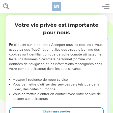
Votre vie privée est importante
pour nous
NE MANQUEZ PAS L’ÉVÉNEMENT
En cliquant sur le bouton « Accepter tous les cookies », vous
DE L’ANNÉE !
acceptez que TopChrétien utilise des traceurs (comme des
cookies ou l'identifiant unique de votre compte utilisateur) et
ET SI LEURS ERREURS POUVAIENT VOUS ÉVITER LES
traite vos données à caractère personnel (comme vos
VOTRES ?
données de navigation et les informations renseignées dans
votre compte utilisateur) dans les buts suivants :
On admire souvent les leaders pour leurs réussites, leur impact,
leur foi ou leur vision. Mais on voit moins les doutes, les erreurs
Mesurer l'audience de notre service
Vous permettre d'utiliser des services tiers tels que de la
et les saisons difficiles qu'ils ont traversés, alors même que ce
vidéo, des cartes du monde…
sont elles qui les ont façonnés.
Vous permettre d'entrer en contact avec notre service de
relation aux utilisateurs.
Dans cette conférence, leaders, entrepreneurs, et responsables
reviennent sur les erreurs marquantes de leur parcours et les
clés pour avancer avec plus de sagesse afin que leurs erreurs
Choisir mes cookies