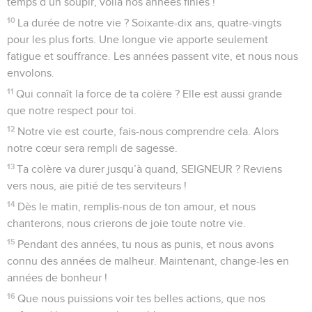
temps d’un soupir, voilà nos années finies !
10
La durée de notre vie ? Soixante-dix ans, quatre-vingts
pour les plus forts. Une longue vie apporte seulement
fatigue et souffrance. Les années passent vite, et nous nous
envolons.
11
Qui connaît la force de ta colère ? Elle est aussi grande
que notre respect pour toi.
12
Notre vie est courte, fais-nous comprendre cela. Alors
notre cœur sera rempli de sagesse.
13
Ta colère va durer jusqu’à quand, SEIGNEUR ? Reviens
vers nous, aie pitié de tes serviteurs !
14
Dès le matin, remplis-nous de ton amour, et nous
chanterons, nous crierons de joie toute notre vie.
15
Pendant des années, tu nous as punis, et nous avons
connu des années de malheur. Maintenant, change-les en
années de bonheur !
16
Que nous puissions voir tes belles actions, que nos