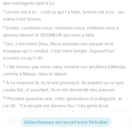
des montagnes sont à lui.
5
La mer est à lui : c’est lui qui l’a faite, la terre est à lui : ses
mains l’ont formée.
6
Entrez, courbons-nous, inclinons-nous, mettons-nous à
genoux devant le SEIGNEUR qui nous a faits.
7
Oui, il est notre Dieu. Nous sommes son peuple et le
troupeau qu’il conduit, il est notre berger. Aujourd’hui,
écoutez ce qu’il dit :
8
« Ne fermez pas votre cœur comme vos ancêtres à Mériba,
comme à Massa, dans le désert.
9
À ce moment-là, ils m’ont provoqué. Ils avaient vu ce que
j’avais fait, et pourtant, ils m’ont demandé des preuves.
10
Pendant quarante ans, cette génération m’a dégoûté, et
j’ai dit : “Ce peuple est devenu fou ! Ces gens-là ne
comprennent pas ce que je veux.”
11
Alors dans ma colère, j’ai fait ce serment : “Ils n’entreront
Contenus
Versions
Commentaires
Strong
Dictionnaire
pas dans le pays où je leur ai préparé le repos.” »