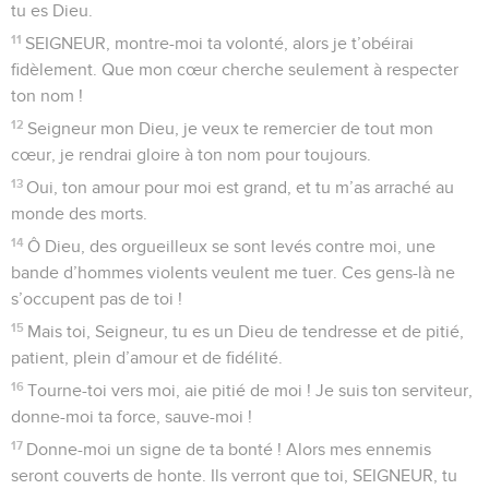
tu es Dieu.
11
SEIGNEUR, montre-moi ta volonté, alors je t’obéirai
fidèlement. Que mon cœur cherche seulement à respecter
ton nom !
12
Seigneur mon Dieu, je veux te remercier de tout mon
cœur, je rendrai gloire à ton nom pour toujours.
13
Oui, ton amour pour moi est grand, et tu m’as arraché au
monde des morts.
14
Ô Dieu, des orgueilleux se sont levés contre moi, une
bande d’hommes violents veulent me tuer. Ces gens-là ne
s’occupent pas de toi !
15
Mais toi, Seigneur, tu es un Dieu de tendresse et de pitié,
patient, plein d’amour et de fidélité.
16
Tourne-toi vers moi, aie pitié de moi ! Je suis ton serviteur,
donne-moi ta force, sauve-moi !
17
Donne-moi un signe de ta bonté ! Alors mes ennemis
seront couverts de honte. Ils verront que toi, SEIGNEUR, tu