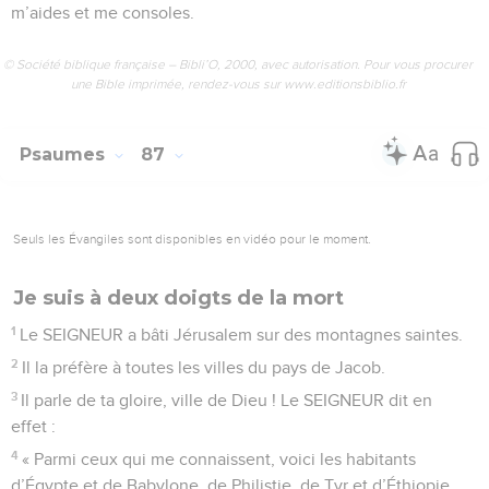
m’aides et me consoles.
© Société biblique française – Bibli’O, 2000, avec autorisation. Pour vous procurer
une Bible imprimée, rendez-vous sur www.editionsbiblio.fr
Psaumes
87
Seuls les Évangiles sont disponibles en vidéo pour le moment.
Je suis à deux doigts de la mort
1
Le SEIGNEUR a bâti Jérusalem sur des montagnes saintes.
2
Il la préfère à toutes les villes du pays de Jacob.
3
Il parle de ta gloire, ville de Dieu ! Le SEIGNEUR dit en
effet :
4
« Parmi ceux qui me connaissent, voici les habitants
d’Égypte et de Babylone, de Philistie, de Tyr et d’Éthiopie.