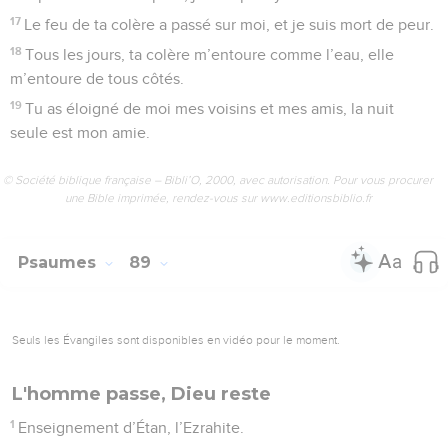
17
Le feu de ta colère a passé sur moi, et je suis mort de peur.
18
Tous les jours, ta colère m’entoure comme l’eau, elle
m’entoure de tous côtés.
19
Tu as éloigné de moi mes voisins et mes amis, la nuit
seule est mon amie.
© Société biblique française – Bibli’O, 2000, avec autorisation. Pour vous procurer
une Bible imprimée, rendez-vous sur www.editionsbiblio.fr
Psaumes
89
Seuls les Évangiles sont disponibles en vidéo pour le moment.
L'homme passe, Dieu reste
1
Enseignement d’Étan, l’Ezrahite.