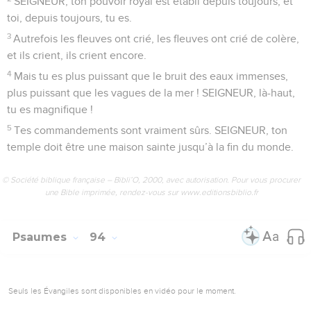
SEIGNEUR, ton pouvoir royal est établi depuis toujours, et
toi, depuis toujours, tu es.
3
Autrefois les fleuves ont crié, les fleuves ont crié de colère,
et ils crient, ils crient encore.
4
Mais tu es plus puissant que le bruit des eaux immenses,
plus puissant que les vagues de la mer ! SEIGNEUR, là-haut,
tu es magnifique !
5
Tes commandements sont vraiment sûrs. SEIGNEUR, ton
temple doit être une maison sainte jusqu’à la fin du monde.
© Société biblique française – Bibli’O, 2000, avec autorisation. Pour vous procurer
une Bible imprimée, rendez-vous sur www.editionsbiblio.fr
Psaumes
94
Seuls les Évangiles sont disponibles en vidéo pour le moment.