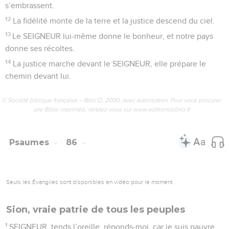
s’embrassent.
12
La fidélité monte de la terre et la justice descend du ciel.
13
Le SEIGNEUR lui-même donne le bonheur, et notre pays
donne ses récoltes.
14
La justice marche devant le SEIGNEUR, elle prépare le
chemin devant lui.
© Société biblique française – Bibli’O, 2000, avec autorisation. Pour vous procurer
une Bible imprimée, rendez-vous sur www.editionsbiblio.fr
Psaumes
86
Seuls les Évangiles sont disponibles en vidéo pour le moment.
Sion, vraie patrie de tous les peuples
1
SEIGNEUR, tends l’oreille, réponds-moi, car je suis pauvre