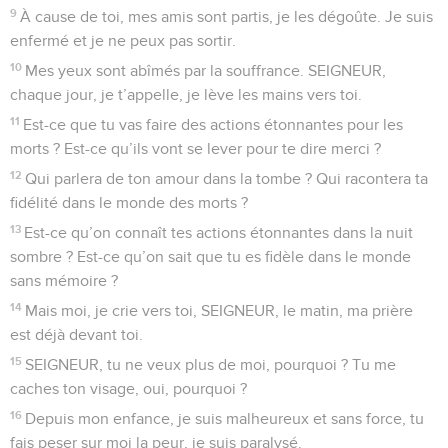
9
À cause de toi, mes amis sont partis, je les dégoûte. Je suis
enfermé et je ne peux pas sortir.
10
Mes yeux sont abîmés par la souffrance. SEIGNEUR,
chaque jour, je t’appelle, je lève les mains vers toi.
11
Est-ce que tu vas faire des actions étonnantes pour les
morts ? Est-ce qu’ils vont se lever pour te dire merci ?
12
Qui parlera de ton amour dans la tombe ? Qui racontera ta
fidélité dans le monde des morts ?
13
Est-ce qu’on connaît tes actions étonnantes dans la nuit
sombre ? Est-ce qu’on sait que tu es fidèle dans le monde
sans mémoire ?
14
Mais moi, je crie vers toi, SEIGNEUR, le matin, ma prière
est déjà devant toi.
15
SEIGNEUR, tu ne veux plus de moi, pourquoi ? Tu me
caches ton visage, oui, pourquoi ?
16
Depuis mon enfance, je suis malheureux et sans force, tu
fais peser sur moi la peur, je suis paralysé.