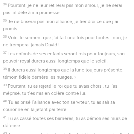
34
Pourtant, je ne leur retirerai pas mon amour, je ne serai
pas infidèle à ma promesse.
35
Je ne briserai pas mon alliance, je tiendrai ce que j’ai
promis.
36
Voici le serment que j’ai fait une fois pour toutes : non, je
ne tromperai jamais David !
37
Les enfants de ses enfants seront rois pour toujours, son
pouvoir royal durera aussi longtemps que le soleil.
38
Il durera aussi longtemps que la lune toujours présente,
témoin fidèle derrière les nuages. »
39
Pourtant, tu as rejeté le roi que tu avais choisi, tu l’as
méprisé, tu t’es mis en colère contre lui.
40
Tu as brisé l’alliance avec ton serviteur, tu as sali sa
couronne en la jetant par terre.
41
Tu as cassé toutes ses barrières, tu as démoli ses murs de
défense.
42