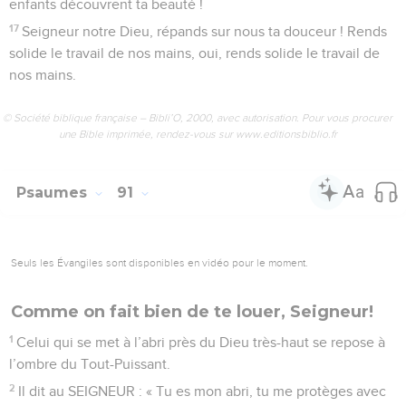
enfants découvrent ta beauté !
17
Seigneur notre Dieu, répands sur nous ta douceur ! Rends
solide le travail de nos mains, oui, rends solide le travail de
nos mains.
© Société biblique française – Bibli’O, 2000, avec autorisation. Pour vous procurer
une Bible imprimée, rendez-vous sur www.editionsbiblio.fr
Psaumes
91
Seuls les Évangiles sont disponibles en vidéo pour le moment.
Comme on fait bien de te louer, Seigneur!
1
Celui qui se met à l’abri près du Dieu très-haut se repose à
l’ombre du Tout-Puissant.
2
Il dit au SEIGNEUR : « Tu es mon abri, tu me protèges avec