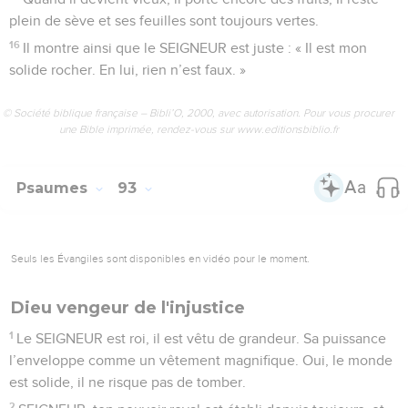
plein de sève et ses feuilles sont toujours vertes.
16
Il montre ainsi que le SEIGNEUR est juste : « Il est mon
solide rocher. En lui, rien n’est faux. »
© Société biblique française – Bibli’O, 2000, avec autorisation. Pour vous procurer
une Bible imprimée, rendez-vous sur www.editionsbiblio.fr
Psaumes
93
Seuls les Évangiles sont disponibles en vidéo pour le moment.
Dieu vengeur de l'injustice
1
Le SEIGNEUR est roi, il est vêtu de grandeur. Sa puissance
l’enveloppe comme un vêtement magnifique. Oui, le monde
est solide, il ne risque pas de tomber.
2