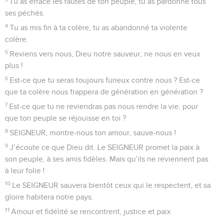
Tu as effacé les fautes de ton peuple, tu as pardonné tous
ses péchés.
4
Tu as mis fin à ta colère, tu as abandonné ta violente
colère.
5
Reviens vers nous, Dieu notre sauveur, ne nous en veux
plus !
6
Est-ce que tu seras toujours furieux contre nous ? Est-ce
que ta colère nous frappera de génération en génération ?
7
Est-ce que tu ne reviendras pas nous rendre la vie, pour
que ton peuple se réjouisse en toi ?
8
SEIGNEUR, montre-nous ton amour, sauve-nous !
9
J’écoute ce que Dieu dit. Le SEIGNEUR promet la paix à
son peuple, à ses amis fidèles. Mais qu’ils ne reviennent pas
à leur folie !
10
Le SEIGNEUR sauvera bientôt ceux qui le respectent, et sa
gloire habitera notre pays.
11
Amour et fidélité se rencontrent, justice et paix