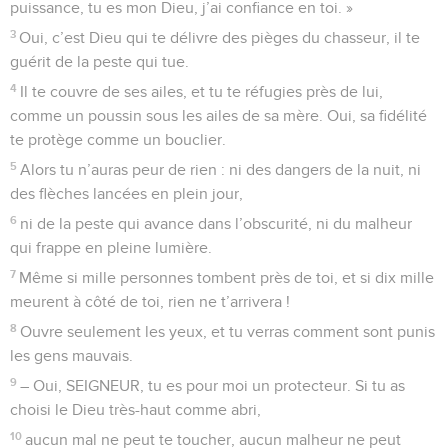
puissance, tu es mon Dieu, j’ai confiance en toi. »
3
Oui, c’est Dieu qui te délivre des pièges du chasseur, il te
guérit de la peste qui tue.
4
Il te couvre de ses ailes, et tu te réfugies près de lui,
comme un poussin sous les ailes de sa mère. Oui, sa fidélité
te protège comme un bouclier.
5
Alors tu n’auras peur de rien : ni des dangers de la nuit, ni
des flèches lancées en plein jour,
6
ni de la peste qui avance dans l’obscurité, ni du malheur
qui frappe en pleine lumière.
7
Même si mille personnes tombent près de toi, et si dix mille
meurent à côté de toi, rien ne t’arrivera !
8
Ouvre seulement les yeux, et tu verras comment sont punis
les gens mauvais.
9
– Oui, SEIGNEUR, tu es pour moi un protecteur. Si tu as
choisi le Dieu très-haut comme abri,
10
aucun mal ne peut te toucher, aucun malheur ne peut