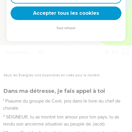
deviennent vos tremplins. Que vous guidiez un ministère, une
équipe, un groupe ou une famille, leur expérience est faite
Accepter tous les cookies
pour vous.
Tout refuser
Je découvre l’événement
Psaumes
85
Seuls les Évangiles sont disponibles en vidéo pour le moment.
Dans ma détresse, je fais appel à toi
1
Psaume du groupe de Coré, pris dans le livre du chef de
chorale.
2
SEIGNEUR, tu as montré ton amour pour ton pays, tu as
rendu son ancienne situation au peuple de Jacob.
3