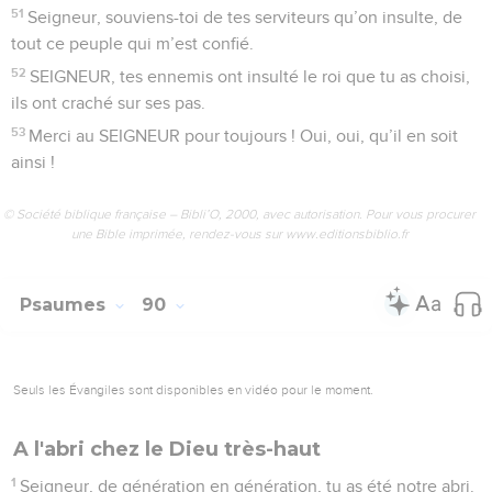
51
Seigneur, souviens-toi de tes serviteurs qu’on insulte, de
tout ce peuple qui m’est confié.
52
SEIGNEUR, tes ennemis ont insulté le roi que tu as choisi,
ils ont craché sur ses pas.
53
Merci au SEIGNEUR pour toujours ! Oui, oui, qu’il en soit
ainsi !
© Société biblique française – Bibli’O, 2000, avec autorisation. Pour vous procurer
une Bible imprimée, rendez-vous sur www.editionsbiblio.fr
Psaumes
90
Seuls les Évangiles sont disponibles en vidéo pour le moment.
A l'abri chez le Dieu très-haut
1
Seigneur, de génération en génération, tu as été notre abri.