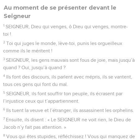
Au moment de se présenter devant le
Seigneur
1
SEIGNEUR, Dieu qui venges, ô Dieu qui venges, montre-
toi !
2
Toi qui juges le monde, lève-toi, punis les orgueilleux
comme ils le méritent !
3
SEIGNEUR, les gens mauvais sont fous de joie, mais jusqu’à
quand ? Oui, jusqu’à quand ?
4
Ils font des discours, ils parlent avec mépris, ils se vantent,
tous ces gens qui font du mal.
5
SEIGNEUR, ils font souffrir ton peuple, ils écrasent par
l’injustice ceux qui t’appartiennent.
6
Ils tuent la veuve et l’étranger, ils assassinent les orphelins.
7
Ensuite, ils disent : « Le SEIGNEUR ne voit rien, le Dieu de
Jacob n’y fait pas attention. »
8
Vous qui êtes stupides, réfléchissez ! Vous qui manquez de