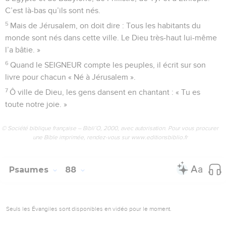
C’est là-bas qu’ils sont nés.
5
Mais de Jérusalem, on doit dire : Tous les habitants du
monde sont nés dans cette ville. Le Dieu très-haut lui-même
l’a bâtie. »
6
Quand le SEIGNEUR compte les peuples, il écrit sur son
livre pour chacun « Né à Jérusalem ».
7
Ô ville de Dieu, les gens dansent en chantant : « Tu es
toute notre joie. »
© Société biblique française – Bibli’O, 2000, avec autorisation. Pour vous procurer
une Bible imprimée, rendez-vous sur www.editionsbiblio.fr
Psaumes
88
Seuls les Évangiles sont disponibles en vidéo pour le moment.