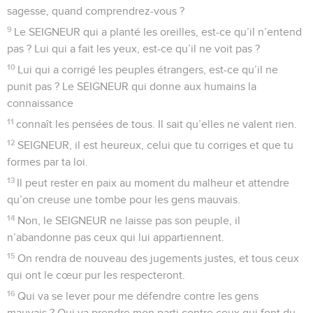
sagesse, quand comprendrez-vous ?
9
Le SEIGNEUR qui a planté les oreilles, est-ce qu’il n’entend
pas ? Lui qui a fait les yeux, est-ce qu’il ne voit pas ?
10
Lui qui a corrigé les peuples étrangers, est-ce qu’il ne
punit pas ? Le SEIGNEUR qui donne aux humains la
connaissance
11
connaît les pensées de tous. Il sait qu’elles ne valent rien.
12
SEIGNEUR, il est heureux, celui que tu corriges et que tu
formes par ta loi.
13
Il peut rester en paix au moment du malheur et attendre
qu’on creuse une tombe pour les gens mauvais.
14
Non, le SEIGNEUR ne laisse pas son peuple, il
n’abandonne pas ceux qui lui appartiennent.
15
On rendra de nouveau des jugements justes, et tous ceux
qui ont le cœur pur les respecteront.
16
Qui va se lever pour me défendre contre les gens
mauvais ? Qui va prendre mon parti contre ceux qui font du