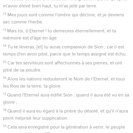
m'avoir élevé bien haut, tu m'as jeté par terre.
12
Mes jours sont comme l'ombre qui décline, et je deviens
sec comme l'herbe.
13
Mais toi, ô Eternel ! tu demeures éternellement, et ta
mémoire est d'âge en âge.
14
Tu te lèveras, [et] tu auras compassion de Sion ; car il est
temps d'en avoir pitié, parce que le temps assigné est échu.
15
Car tes serviteurs sont affectionnés à ses pierres, et ont
pitié de sa poudre.
16
Alors les nations redouteront le Nom de l’Eternel, et tous
les Rois de la terre, ta gloire.
17
Quand l'Eternel aura édifié Sion ; quand il aura été vu en sa
gloire ;
18
Quand il aura eu égard à la prière du désolé, et qu'il n'aura
point méprisé leur supplication.
19
Cela sera enregistré pour la génération à venir, le peuple