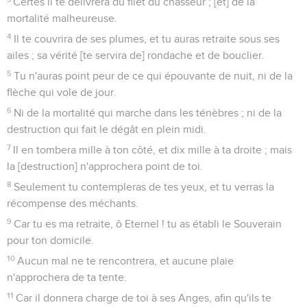
Certes il te délivrera du filet du chasseur ; [et] de la
mortalité malheureuse.
4
Il te couvrira de ses plumes, et tu auras retraite sous ses
ailes ; sa vérité [te servira de] rondache et de bouclier.
5
Tu n'auras point peur de ce qui épouvante de nuit, ni de la
flèche qui vole de jour.
6
Ni de la mortalité qui marche dans les ténèbres ; ni de la
destruction qui fait le dégât en plein midi.
7
Il en tombera mille à ton côté, et dix mille à ta droite ; mais
la [destruction] n'approchera point de toi.
8
Seulement tu contempleras de tes yeux, et tu verras la
récompense des méchants.
9
Car tu es ma retraite, ô Eternel ! tu as établi le Souverain
pour ton domicile.
10
Aucun mal ne te rencontrera, et aucune plaie
n'approchera de ta tente.
11
Car il donnera charge de toi à ses Anges, afin qu'ils te