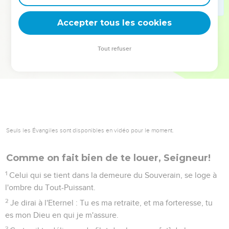
deviennent vos tremplins. Que vous guidiez un ministère, une
équipe, un groupe ou une famille, leur expérience est faite
Accepter tous les cookies
pour vous.
Tout refuser
Je découvre l’événement
Psaumes
91
Seuls les Évangiles sont disponibles en vidéo pour le moment.
Comme on fait bien de te louer, Seigneur!
1
Celui qui se tient dans la demeure du Souverain, se loge à
l'ombre du Tout-Puissant.
2
Je dirai à l'Eternel : Tu es ma retraite, et ma forteresse, tu
es mon Dieu en qui je m'assure.
3