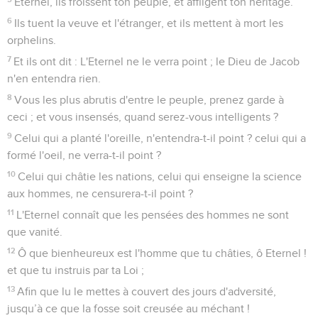
Eternel, ils froissent ton peuple, et affligent ton héritage.
6
Ils tuent la veuve et l'étranger, et ils mettent à mort les
orphelins.
7
Et ils ont dit : L'Eternel ne le verra point ; le Dieu de Jacob
n'en entendra rien.
8
Vous les plus abrutis d'entre le peuple, prenez garde à
ceci ; et vous insensés, quand serez-vous intelligents ?
9
Celui qui a planté l'oreille, n'entendra-t-il point ? celui qui a
formé l'oeil, ne verra-t-il point ?
10
Celui qui châtie les nations, celui qui enseigne la science
aux hommes, ne censurera-t-il point ?
11
L'Eternel connaît que les pensées des hommes ne sont
que vanité.
12
Ô que bienheureux est l'homme que tu châties, ô Eternel !
et que tu instruis par ta Loi ;
13
Afin que lu le mettes à couvert des jours d'adversité,
jusqu’à ce que la fosse soit creusée au méchant !