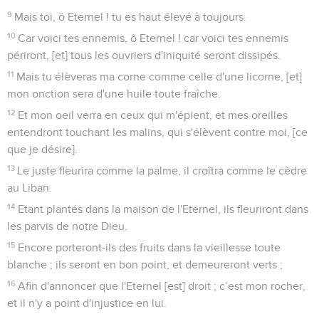
9
Mais toi, ô Eternel ! tu es haut élevé à toujours.
10
Car voici tes ennemis, ô Eternel ! car voici tes ennemis
périront, [et] tous les ouvriers d'iniquité seront dissipés.
11
Mais tu élèveras ma corne comme celle d'une licorne, [et]
mon onction sera d'une huile toute fraîche.
12
Et mon oeil verra en ceux qui m'épient, et mes oreilles
entendront touchant les malins, qui s'élèvent contre moi, [ce
que je désire].
13
Le juste fleurira comme la palme, il croîtra comme le cèdre
au Liban.
14
Etant plantés dans la maison de l'Eternel, ils fleuriront dans
les parvis de notre Dieu.
15
Encore porteront-ils des fruits dans la vieillesse toute
blanche ; ils seront en bon point, et demeureront verts ;
16
Afin d'annoncer que l'Eternel [est] droit ; c’est mon rocher,
et il n'y a point d'injustice en lui.