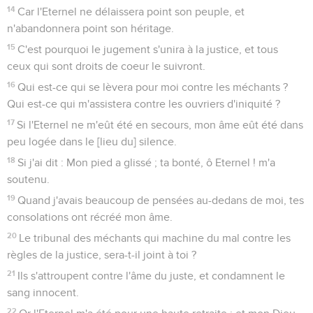
14
Car l'Eternel ne délaissera point son peuple, et
n'abandonnera point son héritage.
15
C'est pourquoi le jugement s'unira à la justice, et tous
ceux qui sont droits de coeur le suivront.
16
Qui est-ce qui se lèvera pour moi contre les méchants ?
Qui est-ce qui m'assistera contre les ouvriers d'iniquité ?
17
Si l'Eternel ne m'eût été en secours, mon âme eût été dans
peu logée dans le [lieu du] silence.
18
Si j'ai dit : Mon pied a glissé ; ta bonté, ô Eternel ! m'a
soutenu.
19
Quand j'avais beaucoup de pensées au-dedans de moi, tes
consolations ont récréé mon âme.
20
Le tribunal des méchants qui machine du mal contre les
règles de la justice, sera-t-il joint à toi ?
21
Ils s'attroupent contre l'âme du juste, et condamnent le
sang innocent.
22