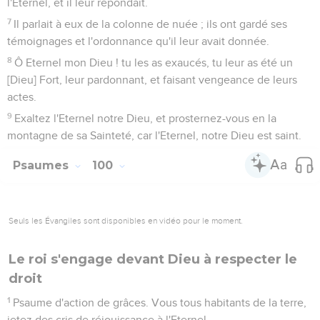
l'Eternel, et il leur répondait.
7
Il parlait à eux de la colonne de nuée ; ils ont gardé ses
témoignages et l'ordonnance qu'il leur avait donnée.
8
Ô Eternel mon Dieu ! tu les as exaucés, tu leur as été un
[Dieu] Fort, leur pardonnant, et faisant vengeance de leurs
actes.
9
Exaltez l'Eternel notre Dieu, et prosternez-vous en la
montagne de sa Sainteté, car l'Eternel, notre Dieu est saint.
Psaumes
100
Seuls les Évangiles sont disponibles en vidéo pour le moment.
Le roi s'engage devant Dieu à respecter le
droit
1
Psaume d'action de grâces. Vous tous habitants de la terre,
jetez des cris de réjouissance à l'Eternel.