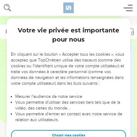
Votre vie privée est importante
Psaumes
103
pour nous
NE MANQUEZ PAS L’ÉVÉNEMENT
En cliquant sur le bouton « Accepter tous les cookies », vous
DE L’ANNÉE !
acceptez que TopChrétien utilise des traceurs (comme des
cookies ou l'identifiant unique de votre compte utilisateur) et
ET SI LEURS ERREURS POUVAIENT VOUS ÉVITER LES
traite vos données à caractère personnel (comme vos
VOTRES ?
données de navigation et les informations renseignées dans
votre compte utilisateur) dans les buts suivants :
On admire souvent les leaders pour leurs réussites, leur impact,
leur foi ou leur vision. Mais on voit moins les doutes, les erreurs
Mesurer l'audience de notre service
Vous permettre d'utiliser des services tiers tels que de la
et les saisons difficiles qu'ils ont traversés, alors même que ce
vidéo, des cartes du monde…
sont elles qui les ont façonnés.
Vous permettre d'entrer en contact avec notre service de
relation aux utilisateurs.
Dans cette conférence, leaders, entrepreneurs, et responsables
reviennent sur les erreurs marquantes de leur parcours et les
clés pour avancer avec plus de sagesse afin que leurs erreurs
Choisir mes cookies