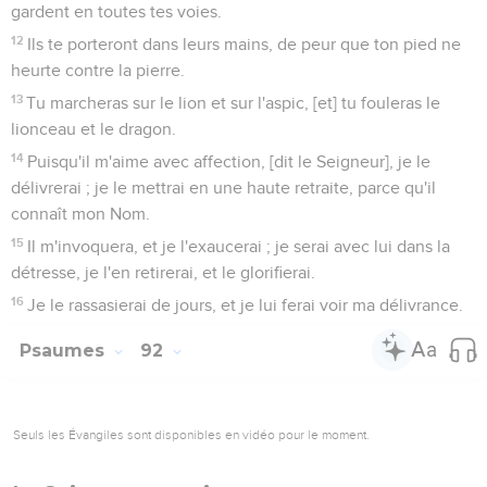
gardent en toutes tes voies.
12
Ils te porteront dans leurs mains, de peur que ton pied ne
heurte contre la pierre.
13
Tu marcheras sur le lion et sur l'aspic, [et] tu fouleras le
lionceau et le dragon.
14
Puisqu'il m'aime avec affection, [dit le Seigneur], je le
délivrerai ; je le mettrai en une haute retraite, parce qu'il
connaît mon Nom.
15
Il m'invoquera, et je l'exaucerai ; je serai avec lui dans la
détresse, je l'en retirerai, et le glorifierai.
16
Je le rassasierai de jours, et je lui ferai voir ma délivrance.
Psaumes
92
Seuls les Évangiles sont disponibles en vidéo pour le moment.