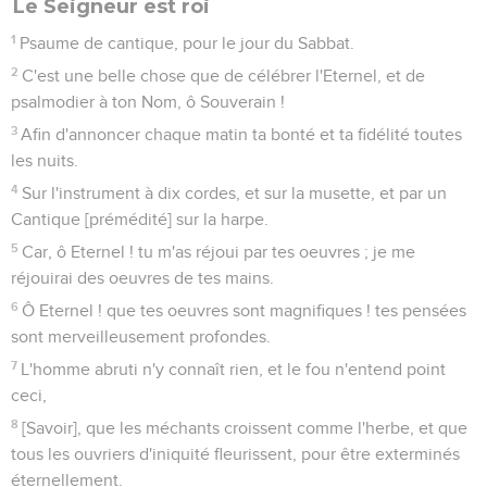
Le Seigneur est roi
1
Psaume de cantique, pour le jour du Sabbat.
2
C'est une belle chose que de célébrer l'Eternel, et de
psalmodier à ton Nom, ô Souverain !
3
Afin d'annoncer chaque matin ta bonté et ta fidélité toutes
les nuits.
4
Sur l'instrument à dix cordes, et sur la musette, et par un
Cantique [prémédité] sur la harpe.
5
Car, ô Eternel ! tu m'as réjoui par tes oeuvres ; je me
réjouirai des oeuvres de tes mains.
6
Ô Eternel ! que tes oeuvres sont magnifiques ! tes pensées
sont merveilleusement profondes.
7
L'homme abruti n'y connaît rien, et le fou n'entend point
ceci,
8
[Savoir], que les méchants croissent comme l'herbe, et que
tous les ouvriers d'iniquité fleurissent, pour être exterminés
éternellement.