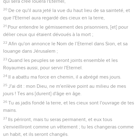
qui sera créé louera l'Eternel,
20
De ce qu'il aura jeté la vue du haut lieu de sa sainteté, et
que l'Eternel aura regardé des cieux en la terre,
21
Pour entendre le gémissement des prisonniers, [et] pour
délier ceux qui étaient dévoués à la mort ;
22
Afin qu'on annonce le Nom de l’Eternel dans Sion, et sa
louange dans Jérusalem ;
23
Quand les peuples se seront joints ensemble et les
Royaumes aussi, pour servir l'Eternel.
24
Il a abattu ma force en chemin, il a abrégé mes jours.
25
J'ai dit : mon Dieu, ne m'enlève point au milieu de mes
jours ! Tes ans [durent] d'âge en âge.
26
Tu as jadis fondé la terre, et les cieux sont l'ouvrage de tes
mains.
27
Ils périront, mais tu seras permanent, et eux tous
s'envieilliront comme un vêtement ; tu les changeras comme
un habit, et ils seront changés.