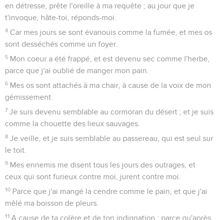
en détresse, prête l'oreille à ma requête ; au jour que je
t'invoque, hâte-toi, réponds-moi.
4
Car mes jours se sont évanouis comme la fumée, et mes os
sont desséchés comme un foyer.
5
Mon coeur a été frappé, et est devenu sec comme l'herbe,
parce que j'ai oublié de manger mon pain.
6
Mes os sont attachés à ma chair, à cause de la voix de mon
gémissement.
7
Je suis devenu semblable au cormoran du désert ; et je suis
comme la chouette des lieux sauvages.
8
Je veille, et je suis semblable au passereau, qui est seul sur
le toit.
9
Mes ennemis me disent tous les jours des outrages, et
ceux qui sont furieux contre moi, jurent contre moi.
10
Parce que j'ai mangé la cendre comme le pain, et que j'ai
mêlé ma boisson de pleurs.
11
A cause de ta colère et de ton indignation : parce qu'après