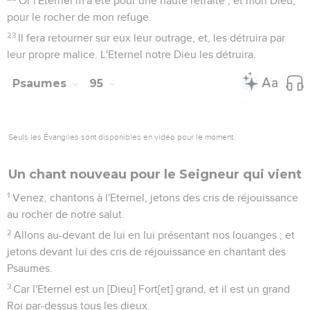
Or l'Eternel m'a été pour une haute retraite ; et mon Dieu,
pour le rocher de mon refuge.
23
Il fera retourner sur eux leur outrage, et, les détruira par
leur propre malice. L'Eternel notre Dieu les détruira.
Psaumes
95
Seuls les Évangiles sont disponibles en vidéo pour le moment.
Un chant nouveau pour le Seigneur qui vient
1
Venez, chantons à l'Eternel, jetons des cris de réjouissance
au rocher de notre salut.
2
Allons au-devant de lui en lui présentant nos louanges ; et
jetons devant lui des cris de réjouissance en chantant des
Psaumes.
3
Car l'Eternel est un [Dieu] Fort[et] grand, et il est un grand
Roi par-dessus tous les dieux.