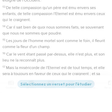
éloigné de l'Occident.
13
De telle compassion qu'un père est ému envers ses
enfants, de telle compassion l'Eternel est ému envers ceux
qui le craignent.
14
Car il sait bien de quoi nous sommes faits, se souvenant
que nous ne sommes que poudre.
15
Les jours de l'homme mortel sont comme le foin, il fleurit
comme la fleur d'un champ.
16
Car le vent étant passé par-dessus, elle n'est plus, et son
lieu ne la reconnaît plus.
17
Mais la miséricorde de l'Eternel est de tout temps, et elle
sera à toujours en faveur de ceux qui le craignent ; et sa
justice en faveur des enfants de leurs enfants ;
18
Pour ceux qui gardent son alliance, et qui se souviennent
Contenus
Versions
Commentaires
Strong
Dictionnaire
de ses commandements pour les faire.
19
L'Eternel a établi son Trône dans les cieux, et son règne a
domination sur tout.
Paramètres de lecture