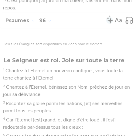
C'est pourquoi j'ai juré en ma colère, s'ils entrent dans mon
repos.
Psaumes
96
Seuls les Évangiles sont disponibles en vidéo pour le moment.
Le Seigneur est roi. Joie sur toute la terre
1
Chantez à l'Eternel un nouveau cantique ; vous toute la
terre chantez à l'Eternel.
2
Chantez à l'Eternel, bénissez son Nom, prêchez de jour en
jour sa délivrance.
3
Racontez sa gloire parmi les nations, [et] ses merveilles
parmi tous les peuples.
4
Car l'Eternel [est] grand, et digne d'être loué ; il [est]
redoutable par-dessus tous les dieux ;
5