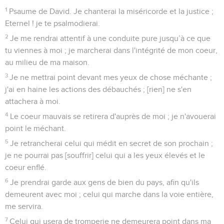
1
Psaume de David. Je chanterai la miséricorde et la justice ;
Eternel ! je te psalmodierai.
2
Je me rendrai attentif à une conduite pure jusqu’à ce que
tu viennes à moi ; je marcherai dans l'intégrité de mon coeur,
au milieu de ma maison.
3
Je ne mettrai point devant mes yeux de chose méchante ;
j'ai en haine les actions des débauchés ; [rien] ne s'en
attachera à moi.
4
Le coeur mauvais se retirera d'auprès de moi ; je n'avouerai
point le méchant.
5
Je retrancherai celui qui médit en secret de son prochain ;
je ne pourrai pas [souffrir] celui qui a les yeux élevés et le
coeur enflé.
6
Je prendrai garde aux gens de bien du pays, afin qu'ils
demeurent avec moi ; celui qui marche dans la voie entière,
me servira.
7
Celui qui usera de tromperie ne demeurera point dans ma