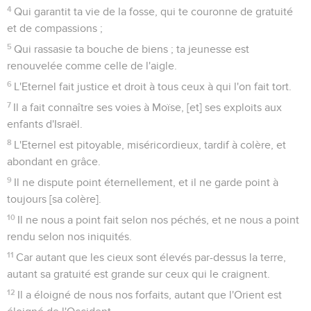
4
Qui garantit ta vie de la fosse, qui te couronne de gratuité
et de compassions ;
5
Qui rassasie ta bouche de biens ; ta jeunesse est
renouvelée comme celle de l'aigle.
6
L'Eternel fait justice et droit à tous ceux à qui l'on fait tort.
7
Il a fait connaître ses voies à Moïse, [et] ses exploits aux
enfants d'Israël.
8
L'Eternel est pitoyable, miséricordieux, tardif à colère, et
abondant en grâce.
9
Il ne dispute point éternellement, et il ne garde point à
toujours [sa colère].
10
Il ne nous a point fait selon nos péchés, et ne nous a point
rendu selon nos iniquités.
11
Car autant que les cieux sont élevés par-dessus la terre,
autant sa gratuité est grande sur ceux qui le craignent.
12
Il a éloigné de nous nos forfaits, autant que l'Orient est