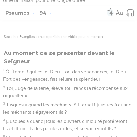
orné ta maison pour une longue durée.
Psaumes
94
Seuls les Évangiles sont disponibles en vidéo pour le moment.
Au moment de se présenter devant le
Seigneur
1
Ô Éternel ! qui es le [Dieu] Fort des vengeances, le [Dieu]
Fort des vengeances, fais reluire ta splendeur.
2
Toi, Juge de la terre, élève-toi : rends la récompense aux
orgueilleux.
3
Jusques à quand les méchants, ô Eternel ! jusques à quand
les méchants s'égayeront-ils ?
4
[Jusques à quand] tous les ouvriers d'iniquité proféreront-
ils et diront-ils des paroles rudes, et se vanteront-ils ?
5