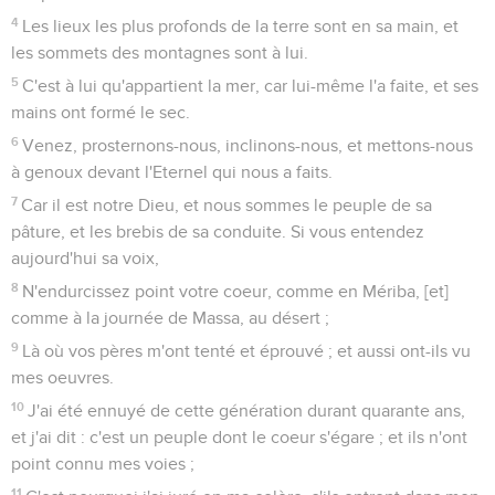
4
Les lieux les plus profonds de la terre sont en sa main, et
les sommets des montagnes sont à lui.
5
C'est à lui qu'appartient la mer, car lui-même l'a faite, et ses
mains ont formé le sec.
6
Venez, prosternons-nous, inclinons-nous, et mettons-nous
à genoux devant l'Eternel qui nous a faits.
7
Car il est notre Dieu, et nous sommes le peuple de sa
pâture, et les brebis de sa conduite. Si vous entendez
aujourd'hui sa voix,
8
N'endurcissez point votre coeur, comme en Mériba, [et]
comme à la journée de Massa, au désert ;
9
Là où vos pères m'ont tenté et éprouvé ; et aussi ont-ils vu
mes oeuvres.
10
J'ai été ennuyé de cette génération durant quarante ans,
et j'ai dit : c'est un peuple dont le coeur s'égare ; et ils n'ont
point connu mes voies ;
11