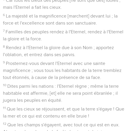
Car tous les dieux des peuples [ne sont que des] idoles ;
mais l'Eternel a fait les cieux.
6
La majesté et la magnificence [marchent] devant lui ; la
force et l'excellence sont dans son sanctuaire.
7
Familles des peuples rendez à l'Eternel, rendez à l'Eternel
la gloire et la force.
8
Rendez à l'Eternel la gloire due à son Nom ; apportez
l'oblation, et entrez dans ses parvis.
9
Prosternez-vous devant l'Eternel avec une sainte
magnificence ; vous tous les habitants de la terre tremblez
tout étonnés, à cause de la présence de sa face.
10
Dites parmi les nations : l'Eternel règne ; même la terre
habitable est affermie, [et] elle ne sera point ébranlée ; il
jugera les peuples en équité.
11
Que les cieux se réjouissent, et que la terre s'égaye ! Que
la mer et ce qui est contenu en elle bruie !
12
Que les champs s'égayent, avec tout ce qui est en eux.