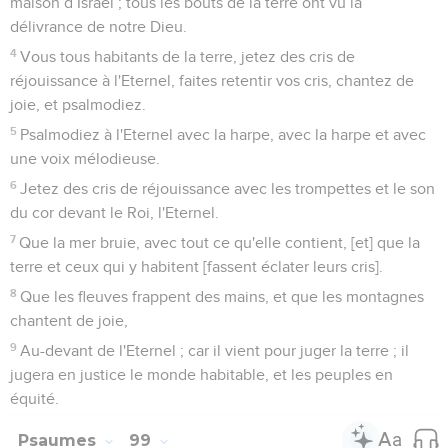
maison d’Israël ; tous les bouts de la terre ont vu la
délivrance de notre Dieu.
4
Vous tous habitants de la terre, jetez des cris de
réjouissance à l'Eternel, faites retentir vos cris, chantez de
joie, et psalmodiez.
5
Psalmodiez à l'Eternel avec la harpe, avec la harpe et avec
une voix mélodieuse.
6
Jetez des cris de réjouissance avec les trompettes et le son
du cor devant le Roi, l'Eternel.
7
Que la mer bruie, avec tout ce qu'elle contient, [et] que la
terre et ceux qui y habitent [fassent éclater leurs cris].
8
Que les fleuves frappent des mains, et que les montagnes
chantent de joie,
9
Au-devant de l'Eternel ; car il vient pour juger la terre ; il
jugera en justice le monde habitable, et les peuples en
équité.
Psaumes
99