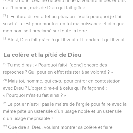
Certainement pas ! En effet, je suis moi-même israélite, de la
descendance d'Abraham, de la tribu de Benjamin.
2
Dieu n'a pas rejeté son peuple, qu'il a connu d'avance. Ne
savez-vous pas ce que l'Ecriture rapporte au sujet d'Elie,
quand le prophète adresse à Dieu cette plainte contre Israël :
3
Seigneur, ils ont tué tes prophètes, ils ont démoli tes
autels ; moi seul, je suis resté, et ils cherchent à m’enlever la
vie ?
4
Mais quelle réponse Dieu lui donne-t-il ? Je me suis
réservé 7000 hommes qui n'ont pas plié les genoux devant
Baal.
5
De même, dans le temps présent aussi, il y a un reste
conformément à l’élection de la grâce.
6
Or, si c'est par grâce, ce n'est plus par les œuvres,
autrement la grâce n'est plus une grâce. [Et si c'est par les
œuvres, ce n'est plus une grâce, autrement l'œuvre n'est
plus une œuvre. ]