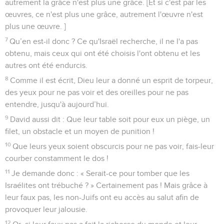
avec joie.
9
Que l'amour soit sans hypocrisie. Ayez le mal en horreur,
attachez-vous au bien.
10
Par amour fraternel soyez pleins d'affection les uns pour
les autres et rivalisez d'estime réciproque.
11
Ayez du zèle, et non de la paresse. Soyez fervents d'esprit
et servez le Seigneur.
12
Réjouissez-vous dans l'espérance et soyez patients dans
la détresse. Persévérez dans la prière.
13
Pourvoyez aux besoins des saints et exercez l'hospitalité
avec empressement.
14
Bénissez ceux qui vous persécutent, bénissez et ne
maudissez pas.
15
Réjouissez-vous avec ceux qui se réjouissent, pleurez
avec ceux qui pleurent.
16
Vivez en plein accord les uns avec les autres. N'aspirez
pas à ce qui est élevé, mais laissez-vous attirer par ce qui est