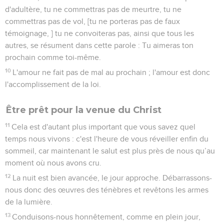
serviteur des circoncis pour prouver que Dieu est vrai en
confirmant les promesses faites à leurs ancêtres.
9
Quant aux non-Juifs, ils célèbrent Dieu à cause de sa
bonté, comme le dit l’Ecriture : C'est pourquoi je te louerai
parmi les nations et je chanterai à la gloire de ton nom.
10
Il est dit encore : Nations, réjouissez-vous avec son
peuple !
11
et encore : Louez le Seigneur, vous toutes les nations,
célébrez-le, vous tous les peuples !
12
Esaïe dit aussi : Il paraîtra, le rejeton d'Isaï, il se lèvera pour
régner sur les nations ; les nations espéreront en lui.
13
Que le Dieu de l'espérance vous remplisse de toute joie et
de toute paix dans la foi, pour que vous débordiez
d’espérance, par la puissance du Saint-Esprit !
Paul a le droit d'écrire comme il l'a fait
14
En ce qui vous concerne, mes frères et sœurs, je suis