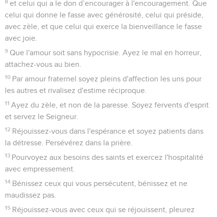
la vie pour être le Seigneur des morts et des vivants.
10
Mais toi, pourquoi juges-tu ton frère ? Ou toi, pourquoi
méprises-tu ton frère ? Nous comparaîtrons tous, en effet,
devant le tribunal de Christ,
11
car il est écrit : Je suis vivant, dit le Seigneur, chacun pliera
le genou devant moi et toute langue rendra gloire à Dieu.
12
Ainsi donc, chacun de nous rendra compte à Dieu pour lui-
même.
Ne pas faire tomber son frère
13
Ne nous jugeons donc plus les uns les autres, mais veillez
plutôt à ne pas placer d’obstacle ou de piège devant votre
frère.
14
Je sais et je suis convaincu dans le Seigneur Jésus que
rien n'est impur en soi, mais si quelqu’un considère telle
chose comme impure, alors elle est impure pour lui.
15