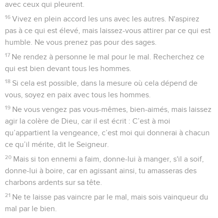
Si ton frère est attristé à cause de ce que tu manges, tu ne
marches plus selon l'amour. Ne cause pas, par ta nourriture,
la perte de celui pour lequel Christ est mort.
16
Que ce qui est bon pour vous ne devienne pas un sujet de
calomnie.
17
En effet, le royaume de Dieu, ce n'est pas le manger et le
boire, mais la justice, la paix et la joie, par le Saint-Esprit.
18
Celui qui sert Christ de cette manière est agréable à Dieu
et approuvé des hommes.
19
Ainsi donc, recherchons ce qui contribue à entretenir la
paix et à nous faire grandir mutuellement dans la foi.
20
Pour de la nourriture, ne détruis pas l'œuvre de Dieu.
Certes, tout est pur, mais il est mal de manger quelque
chose si cela représente un obstacle pour quelqu’un.
21
Il est bien de ne pas manger de viande, de ne pas boire de
vin et de t'abstenir de ce qui peut être pour ton frère un
obstacle, [un piège ou une source de faiblesse].
22