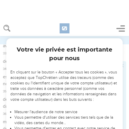
Seuls les Évangiles sont disponibles en vidéo pour le moment.
1
Frères et sœurs, le vœu de mon cœur et ma prière à Dieu
pour les Israélites, c'est qu'ils soient sauvés.
2
En effet, je leur rends ce témoignage : ils ont du zèle pour
Dieu, mais pas conformément à la vraie connaissance.
3
Ils ignorent la justice de Dieu et cherchent à établir la leur
propre ; ils ne se sont donc pas soumis à la justice de Dieu,
4
car Christ est la fin de la loi pour que tous ceux qui croient
reçoivent la justice.
Le salut est pour quiconque croit au
Seigneur
5
En effet, Moïse décrit ainsi la justice qui vient de la loi :
L'homme qui mettra ces prescriptions en pratique vivra par
elles.