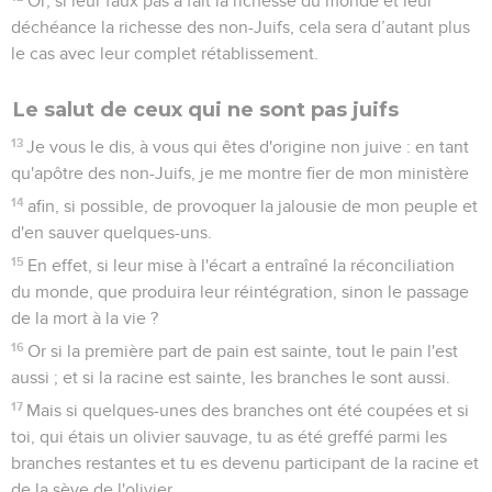
humble. Ne vous prenez pas pour des sages.
17
Ne rendez à personne le mal pour le mal. Recherchez ce
qui est bien devant tous les hommes.
18
Si cela est possible, dans la mesure où cela dépend de
vous, soyez en paix avec tous les hommes.
19
Ne vous vengez pas vous-mêmes, bien-aimés, mais laissez
agir la colère de Dieu, car il est écrit : C’est à moi
qu’appartient la vengeance, c’est moi qui donnerai à chacun
ce qu’il mérite, dit le Seigneur.
20
Mais si ton ennemi a faim, donne-lui à manger, s'il a soif,
donne-lui à boire, car en agissant ainsi, tu amasseras des
charbons ardents sur sa tête.
21
Ne te laisse pas vaincre par le mal, mais sois vainqueur du
mal par le bien.
Romains
13