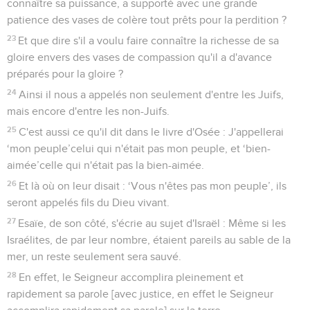
7
Qu’en est-il donc ? Ce qu'Israël recherche, il ne l'a pas
obtenu, mais ceux qui ont été choisis l'ont obtenu et les
autres ont été endurcis.
8
Comme il est écrit, Dieu leur a donné un esprit de torpeur,
des yeux pour ne pas voir et des oreilles pour ne pas
entendre, jusqu'à aujourd’hui.
9
David aussi dit : Que leur table soit pour eux un piège, un
filet, un obstacle et un moyen de punition !
10
Que leurs yeux soient obscurcis pour ne pas voir, fais-leur
courber constamment le dos !
11
Je demande donc : « Serait-ce pour tomber que les
Israélites ont trébuché ? » Certainement pas ! Mais grâce à
leur faux pas, les non-Juifs ont eu accès au salut afin de
provoquer leur jalousie.
12
Or, si leur faux pas a fait la richesse du monde et leur
déchéance la richesse des non-Juifs, cela sera d’autant plus
le cas avec leur complet rétablissement.