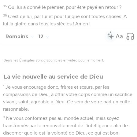
préoccupez pas de votre nature propre pour satisfaire ses
convoitises.
Romains
14
Seuls les Évangiles sont disponibles en vidéo pour le moment.
Ne pas juger son frère
1
Accueillez celui qui est faible dans la foi sans discuter ses
opinions.
2
L'un a la conviction de pouvoir manger de tout ; l'autre, qui
est faible dans la foi, ne mange que des légumes.
3
Que celui qui mange de tout ne méprise pas celui qui ne le
fait pas, et que celui qui ne mange pas de tout ne juge pas
celui qui le fait, car Dieu l'a accueilli.
4
Qui es-tu pour juger le serviteur d'un autre ? Qu'il tienne