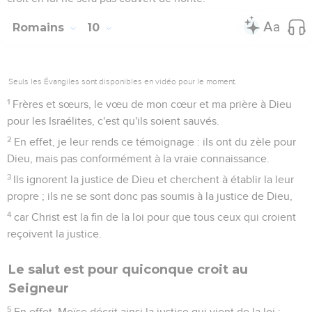
que c'est la racine qui te porte.
19
Tu diras alors : « Des branches ont été coupées afin que
moi je sois greffé. »
20
C'est vrai. Elles ont été retranchées à cause de leur
incrédulité et toi, c’est par la foi que tu subsistes. Ne fais pas
preuve d’orgueil, mais aie de la crainte,
21
car si Dieu n'a pas épargné les branches naturelles, il ne
t'épargnera pas non plus.
22
Considère donc la bonté et la sévérité de Dieu : sévérité
envers ceux qui sont tombés et bonté envers toi, si tu
demeures dans sa bonté ; autrement, toi aussi tu seras
retranché.
23
Quant aux Israélites, s'ils ne persistent pas dans
l'incrédulité, ils seront greffés, car Dieu est puissant pour les
greffer de nouveau.
24
Si toi, tu as été coupé de l'olivier sauvage auquel tu
appartenais par nature et greffé contrairement à ta nature sur
l'olivier cultivé, à plus forte raison eux seront-ils greffés