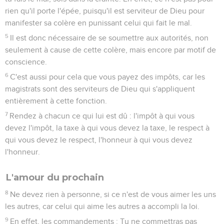
son bien, en vue de le faire grandir dans la foi.
3
En effet, Christ n'a pas recherché ce qui lui plaisait, mais,
comme il est écrit, les injures de ceux qui t'insultent sont
tombées sur moi.
4
Or tout ce qui a été écrit d'avance l'a été pour notre
instruction afin que, par la persévérance et par le réconfort
que donnent les Ecritures, nous possédions l'espérance.
5
Que le Dieu de la persévérance et du réconfort vous donne
de vivre en plein accord les uns avec les autres comme le
veut Jésus-Christ,
6
afin que tous ensemble, d'une seule voix, vous rendiez
gloire au Dieu et Père de notre Seigneur Jésus-Christ.
La Bonne Nouvelle pour tous les peuples
7
Accueillez-vous donc les uns les autres comme Christ vous
a accueillis, pour la gloire de Dieu.
8
J’affirme [en effet] que [Jésus-]Christ est devenu le