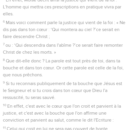
conformément à leur nature sur leur propre olivier.
Le salut final du peuple d'Israël
25
En effet, je ne veux pas, frères et sœurs, que vous
ignoriez ce mystère, afin que vous ne vous preniez pas pour
des sages : une partie d'Israël est tombée dans
l'endurcissement jusqu'à ce que l'ensemble des non-Juifs
soit entré.
26
Et ainsi tout Israël sera sauvé, comme le dit l’Ecriture : Le
libérateur viendra de Sion et il écartera de Jacob les
impiétés.
27
Et telle sera mon alliance avec eux, lorsque j'enlèverai
leurs péchés.
28
En ce qui concerne l'Evangile, ils sont ennemis à cause de
vous ; mais en ce qui concerne l'élection, ils sont aimés à
cause de leurs ancêtres.
29
En effet, les dons et l'appel de Dieu sont irrévocables.