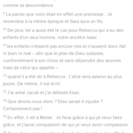
19
Je demande encore : « Israël n'aurait-il pas compris ? »
Moïse, le premier, dit : Je provoquerai votre jalousie par ceux
qui ne sont pas une nation, je provoquerai votre irritation par
une nation sans intelligence.
20
Quant à Esaïe, il pousse la hardiesse jusqu'à déclarer : Je
me suis laissé trouver par ceux qui ne me cherchaient pas, je
me suis révélé à ceux qui ne me demandaient rien.
21
Mais au sujet d'Israël il dit : A longueur de journée, j’ai
tendu mes mains vers un peuple désobéissant et rebelle.
Romains
11
Seuls les Évangiles sont disponibles en vidéo pour le moment.
Dieu n'a pas rejeté Israël
1
Je demande donc : « Dieu aurait-il rejeté son peuple ? »