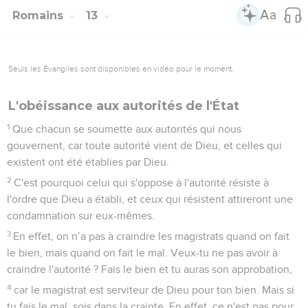
Cette foi que tu as, garde-la pour toi devant Dieu.
Heureux celui qui ne se condamne pas lui-même par ce qu'il
approuve !
23
Mais celui qui a des doutes au sujet de ce qu'il mange est
condamné, parce qu'il n'agit pas par une conviction de foi.
Tout ce qui ne provient pas d’une conviction de foi est
péché.
Romains
15
Seuls les Évangiles sont disponibles en vidéo pour le moment.
Plaire à son prochain et non à soi-même
1
Nous qui sommes forts, nous avons le devoir de supporter
les faiblesses de ceux qui ne le sont pas et de ne pas
rechercher ce qui nous plaît.
2
Que chacun de nous cherche à plaire à son prochain pour