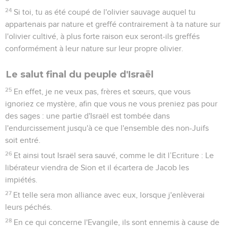
Il est donc nécessaire de se soumettre aux autorités, non
seulement à cause de cette colère, mais encore par motif de
conscience.
6
C'est aussi pour cela que vous payez des impôts, car les
magistrats sont des serviteurs de Dieu qui s'appliquent
entièrement à cette fonction.
7
Rendez à chacun ce qui lui est dû : l'impôt à qui vous
devez l'impôt, la taxe à qui vous devez la taxe, le respect à
qui vous devez le respect, l'honneur à qui vous devez
l'honneur.
L'amour du prochain
8
Ne devez rien à personne, si ce n'est de vous aimer les uns
les autres, car celui qui aime les autres a accompli la loi.
9
En effet, les commandements : Tu ne commettras pas
d'adultère, tu ne commettras pas de meurtre, tu ne
commettras pas de vol, [tu ne porteras pas de faux
témoignage, ] tu ne convoiteras pas, ainsi que tous les