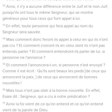
30
De même que vous avez autrefois désobéi à Dieu et que
vous avez maintenant obtenu grâce à cause de leur
désobéissance,
31
de même ils ont maintenant désobéi afin d’obtenir eux
aussi grâce à cause de la grâce qui vous a été faite,
32
car Dieu a enfermé tous les hommes dans la
désobéissance pour faire grâce à tous.
La grandeur merveilleuse de Dieu
33
Quelle profondeur ont la richesse, la sagesse et la
connaissance de Dieu ! Que ses jugements sont
insondables, et ses voies impénétrables ! En effet,
34
qui a connu la pensée du Seigneur, ou qui a été son
conseiller ?
35
Qui lui a donné le premier, pour être payé en retour ?
36
C'est de lui, par lui et pour lui que sont toutes choses. A