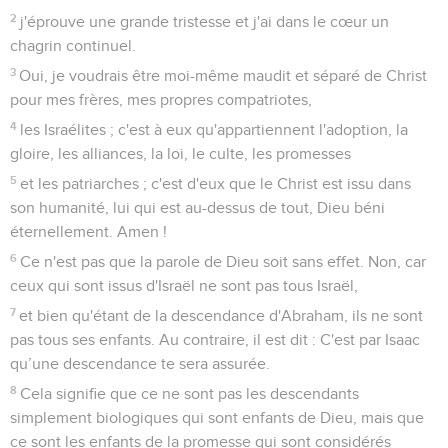
généreux pour tous ceux qui font appel à lui.
13
En effet, toute personne qui fera appel au nom du
Seigneur sera sauvée.
14
Mais comment donc feront-ils appel à celui en qui ils n'ont
pas cru ? Et comment croiront-ils en celui dont ils n'ont pas
entendu parler ? Et comment entendront-ils parler de lui, si
personne ne l'annonce ?
15
Et comment l'annoncera-t-on, si personne n'est envoyé ?
Comme il est écrit : Qu'ils sont beaux les pieds [de ceux qui
annoncent la paix, ] de ceux qui annoncent de bonnes
nouvelles !
16
Mais tous n'ont pas obéi à la bonne nouvelle. En effet,
Esaïe dit : Seigneur, qui a cru à notre prédication ?
17
Ainsi la foi vient de ce qu'on entend et ce qu'on entend
vient de la parole de Dieu.
18
Je demande alors : « N'auraient-ils pas entendu ? » Au
contraire ! Leur voix est allée par toute la terre, et leurs
discours jusqu'aux extrémités du monde.