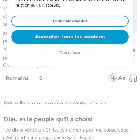
6
Mais voici comment parle la justice qui vient de la foi : « Ne
dis pas dans ton cœur : ‘Qui montera au ciel ?’ce serait en
faire descendre Christ ;
7
ou : ‘Qui descendra dans l'abîme ?’ce serait faire remonter
Christ de chez les morts. »
8
Que dit-elle donc ? La parole est tout près de toi, dans ta
bouche et dans ton cœur. Or cette parole est celle de la foi,
que nous prêchons.
9
Si tu reconnais publiquement de ta bouche que Jésus est
le Seigneur et si tu crois dans ton cœur que Dieu l'a
ressuscité, tu seras sauvé.
10
En effet, c'est avec le cœur que l'on croit et parvient à la
justice, et c'est avec la bouche que l'on affirme une
conviction et parvient au salut, comme le dit l'Ecriture :
11
Celui qui croit en lui ne sera pas couvert de honte.
12
Ainsi, il n'y a aucune différence entre le Juif et le non-Juif,
puisqu'ils ont tous le même Seigneur, qui se montre