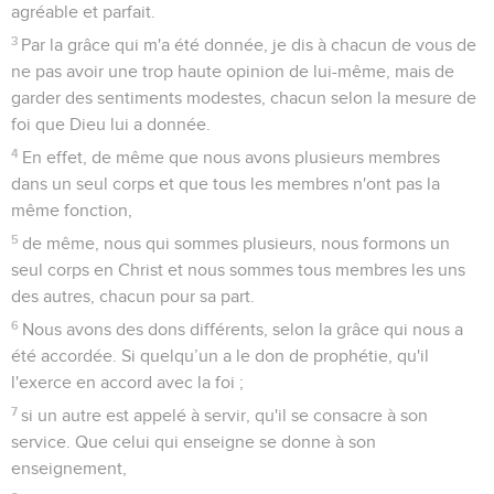
bon ou qu'il tombe, cela regarde son seigneur. Mais il tiendra
bon, car Dieu a le pouvoir de l'affermir.
5
L'un fait une différence entre les jours, un autre les estime
tous égaux. Que chacun ait dans son esprit une pleine
conviction.
6
Celui qui fait une distinction entre les jours le fait pour le
Seigneur [et celui qui ne fait pas de distinction le fait aussi
pour le Seigneur]. Celui qui mange de tout, c’est pour le
Seigneur qu’il le fait, puisqu’il exprime sa reconnaissance à
Dieu. Celui qui ne mange pas de tout le fait aussi pour le
Seigneur, et il est reconnaissant envers Dieu.
7
En effet, aucun de nous ne vit pour lui-même et aucun ne
meurt pour lui-même :
8
si nous vivons, c'est pour le Seigneur que nous vivons, et si
nous mourons, c'est pour le Seigneur que nous mourons.
Ainsi, soit que nous vivions, soit que nous mourions, nous
appartenons au Seigneur.
9
En effet, Christ est mort et [il est ressuscité, ] il est revenu à