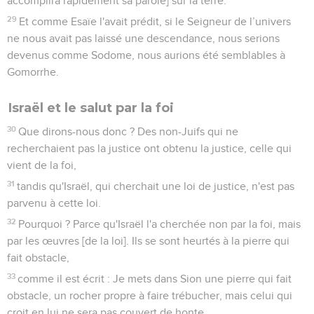
Le salut de ceux qui ne sont pas juifs
13
Je vous le dis, à vous qui êtes d'origine non juive : en tant
qu'apôtre des non-Juifs, je me montre fier de mon ministère
14
afin, si possible, de provoquer la jalousie de mon peuple et
d'en sauver quelques-uns.
15
En effet, si leur mise à l'écart a entraîné la réconciliation
du monde, que produira leur réintégration, sinon le passage
de la mort à la vie ?
16
Or si la première part de pain est sainte, tout le pain l'est
aussi ; et si la racine est sainte, les branches le sont aussi.
17
Mais si quelques-unes des branches ont été coupées et si
toi, qui étais un olivier sauvage, tu as été greffé parmi les
branches restantes et tu es devenu participant de la racine et
de la sève de l'olivier,
18
ne te vante pas aux dépens de ces branches. Si tu te
vantes, sache que ce n'est pas toi qui portes la racine, mais