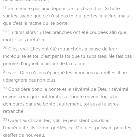
Seuls les Évangiles sont disponibles en vidéo pour le moment.
L'obéissance aux autorités de l'État
1
Que chacun se soumette aux autorités qui nous
gouvernent, car toute autorité vient de Dieu, et celles qui
existent ont été établies par Dieu.
2
C'est pourquoi celui qui s'oppose à l'autorité résiste à
l'ordre que Dieu a établi, et ceux qui résistent attireront une
condamnation sur eux-mêmes.
3
En effet, on n’a pas à craindre les magistrats quand on fait
le bien, mais quand on fait le mal. Veux-tu ne pas avoir à
craindre l'autorité ? Fais le bien et tu auras son approbation,
4
car le magistrat est serviteur de Dieu pour ton bien. Mais si
tu fais le mal, sois dans la crainte. En effet, ce n'est pas pour
rien qu'il porte l'épée, puisqu'il est serviteur de Dieu pour
manifester sa colère en punissant celui qui fait le mal.
5