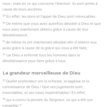
autres, se résument dans cette parole : Tu aimeras ton
prochain comme toi-même.
10
L'amour ne fait pas de mal au prochain ; l'amour est donc
l'accomplissement de la loi.
Être prêt pour la venue du Christ
11
Cela est d'autant plus important que vous savez quel
temps nous vivons : c'est l'heure de vous réveiller enfin du
sommeil, car maintenant le salut est plus près de nous qu’au
moment où nous avons cru.
12
La nuit est bien avancée, le jour approche. Débarrassons-
nous donc des œuvres des ténèbres et revêtons les armes
de la lumière.
13
Conduisons-nous honnêtement, comme en plein jour,
sans orgies ni ivrognerie, sans immoralité ni débauche, sans
dispute ni jalousie.
14
Mais revêtez-vous du Seigneur Jésus-Christ et ne vous