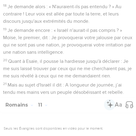
lui la gloire dans tous les siècles ! Amen !
Romains
12
Seuls les Évangiles sont disponibles en vidéo pour le moment.
La vie nouvelle au service de Dieu
1
Je vous encourage donc, frères et sœurs, par les
compassions de Dieu, à offrir votre corps comme un sacrifice
vivant, saint, agréable à Dieu. Ce sera de votre part un culte
raisonnable.
2
Ne vous conformez pas au monde actuel, mais soyez
transformés par le renouvellement de l’intelligence afin de
discerner quelle est la volonté de Dieu, ce qui est bon,
agréable et parfait.
3
Par la grâce qui m'a été donnée, je dis à chacun de vous de
ne pas avoir une trop haute opinion de lui-même, mais de