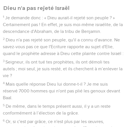
garder des sentiments modestes, chacun selon la mesure de
foi que Dieu lui a donnée.
4
En effet, de même que nous avons plusieurs membres
dans un seul corps et que tous les membres n'ont pas la
même fonction,
5
de même, nous qui sommes plusieurs, nous formons un
seul corps en Christ et nous sommes tous membres les uns
des autres, chacun pour sa part.
6
Nous avons des dons différents, selon la grâce qui nous a
été accordée. Si quelqu’un a le don de prophétie, qu'il
l'exerce en accord avec la foi ;
7
si un autre est appelé à servir, qu'il se consacre à son
service. Que celui qui enseigne se donne à son
enseignement,
8
et celui qui a le don d’encourager à l'encouragement. Que
celui qui donne le fasse avec générosité, celui qui préside,
avec zèle, et que celui qui exerce la bienveillance le fasse