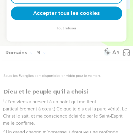
entre nous et l’amour que Dieu nous a témoigné en Jésus-
Christ notre Seigneur et dont nous jouissons en communion
Accepter tous les cookies
avec lui.
Tout refuser
© 2013 - 2010 BLF Editions
Romains
9
Seuls les Évangiles sont disponibles en vidéo pour le moment.
Dieu et le peuple qu'il a choisi
1
(J’en viens à présent à un point qui me tient
particulièrement à cœur.) Ce que je dis est la pure vérité. Le
Christ le sait, et ma conscience éclairée par le Saint-Esprit
me le confirme.
2
Un grand chagrin m’oppresse, j’éprouve une profonde