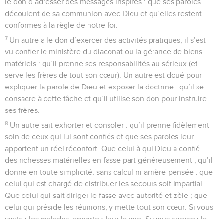
le don d’adresser des messages inspirés : que ses paroles
découlent de sa communion avec Dieu et qu’elles restent
conformes à la règle de notre foi.
7
Un autre a le don d’exercer des activités pratiques, il s’est
vu confier le ministère du diaconat ou la gérance de biens
matériels : qu’il prenne ses responsabilités au sérieux (et
serve les frères de tout son cœur). Un autre est doué pour
expliquer la parole de Dieu et exposer la doctrine : qu’il se
consacre à cette tâche et qu’il utilise son don pour instruire
ses frères.
8
Un autre sait exhorter et consoler : qu’il prenne fidèlement
soin de ceux qui lui sont confiés et que ses paroles leur
apportent un réel réconfort. Que celui à qui Dieu a confié
des richesses matérielles en fasse part généreusement ; qu’il
donne en toute simplicité, sans calcul ni arrière-pensée ; que
celui qui est chargé de distribuer les secours soit impartial.
Que celui qui sait diriger le fasse avec autorité et zèle ; que
celui qui préside les réunions, y mette tout son cœur. Si vous
visitez les malades, apportez-leur la joie. Si vous exercez la