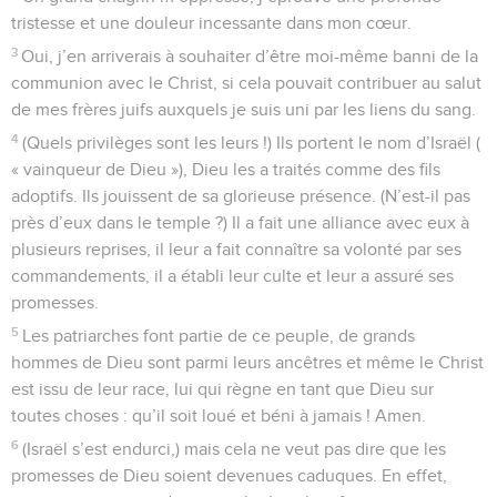
tristesse et une douleur incessante dans mon cœur.
3
Oui, j’en arriverais à souhaiter d’être moi-même banni de la
communion avec le Christ, si cela pouvait contribuer au salut
de mes frères juifs auxquels je suis uni par les liens du sang.
4
(Quels privilèges sont les leurs !) Ils portent le nom d’Israël (
« vainqueur de Dieu »), Dieu les a traités comme des fils
adoptifs. Ils jouissent de sa glorieuse présence. (N’est-il pas
près d’eux dans le temple ?) Il a fait une alliance avec eux à
plusieurs reprises, il leur a fait connaître sa volonté par ses
commandements, il a établi leur culte et leur a assuré ses
promesses.
5
Les patriarches font partie de ce peuple, de grands
hommes de Dieu sont parmi leurs ancêtres et même le Christ
est issu de leur race, lui qui règne en tant que Dieu sur
toutes choses : qu’il soit loué et béni à jamais ! Amen.
6
(Israël s’est endurci,) mais cela ne veut pas dire que les
promesses de Dieu soient devenues caduques. En effet,