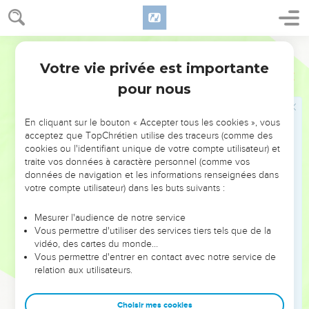
et nous ? Nos soucis ou nos épreuves ? Lorsque nous
sommes persécutés, que nous manquons de pain, d’habits
ou d’argent, est-ce parce qu’il ne nous aime plus ? Quand
Parole Vivante
nous sommes exposés au danger ou menacés d’une mort
Votre vie privée est importante
Romains
8
violente, est-ce le signe que Dieu nous a abandonnés ?
pour nous
36
Non, car l’Écriture nous rapporte cette prière : Parce que
nous t’appartenons, Seigneur, nous sommes journellement
En cliquant sur le bouton « Accepter tous les cookies », vous
en danger de mort. On nous considère comme des brebis
acceptez que TopChrétien utilise des traceurs (comme des
destinées à l’abattoir.
cookies ou l'identifiant unique de votre compte utilisateur) et
traite vos données à caractère personnel (comme vos
37
Mais dans tous ces combats, celui qui nous a tant aimés
données de navigation et les informations renseignées dans
est près de nous ; avec lui nous restons vainqueurs et nous
votre compte utilisateur) dans les buts suivants :
allons de victoire en victoire.
38
Oui, j’en ai l’absolue certitude, rien ne pourra nous
Mesurer l'audience de notre service
Vous permettre d'utiliser des services tiers tels que de la
arracher à l’amour de Dieu : ni la mort ni la vie, ni les anges
vidéo, des cartes du monde…
ni les puissances infernales, ni les dangers présents ni
Vous permettre d'entrer en contact avec notre service de
l’incertitude de l’avenir. Aucune autre force de l’univers,
relation aux utilisateurs.
39
qu’elle vienne d’en-haut ou de l’abîme, aucune autre
créature, non, rien au monde ne peut ériger une séparation
Choisir mes cookies