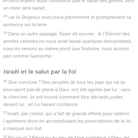
enfants étaient aussi nombreux que le sable des grèves, seul
un reste sera sauvé,
28
car le Seigneur exécutera pleinement et promptement sa
sentence sur la terre.
29
Dans un autre passage, Ésaïe dit encore : Si l’Éternel des
armées célestes ne nous avait laissé quelques descendants,
nous en serions au même point que Sodome, nous aurions
péri comme Gomorrhe.
Israël et le salut par la foi
30
Que conclure ? Des peuples de tous les pays qui ne se
souciaient pas de plaire à Dieu, ont été agréés par lui ; sans
le chercher, ils ont trouvé comment être déclarés justes
devant lui : en lui faisant confiance.
31
Israël, par contre, qui a fait de grands efforts pour obtenir
l’agrément divin en accomplissant les prescriptions de la loi,
a manqué son but.
32
Pourquoi ? Parce qu’au lieu de faire confiance à Dieu, les