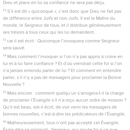
Dieu et place en lui sa confiance ne sera pas déçu.
12
S’il est dit « quiconque », c’est donc que Dieu ne fait pas
de différence entre Juifs et non-Juifs. Il est le Maître du
monde, le Seigneur de tous, et il distribue généreusement
ses trésors à tous ceux qui les lui demandent,
13
car il est écrit : Quiconque l’invoquera comme Seigneur
sera sauvé.
14
Mais comment l’invoquer si l’on n’a pas appris à croire en
lui et à lui faire confiance ? Et d’où viendrait cette foi si l’on
n’a jamais entendu parler de lui ? Et comment en entendre
parler, s’il n’y a pas de messagers pour proclamer la Bonne
Nouvelle ?
15
Mais encore : comment quelqu’un s’arrogera-t-il la charge
de proclamer l’Évangile s’il n’a reçu aucun ordre de mission ?
Qu’il est beau, est-il écrit, de voir venir les messagers de
bonnes nouvelles, c’est-à-dire les prédicateurs de l’Évangile.
16
Malheureusement, tous n’ont pas accepté cet Évangile.
Ésaïe déjà se plaignait : Seigneur, qui ajoute foi à ce que