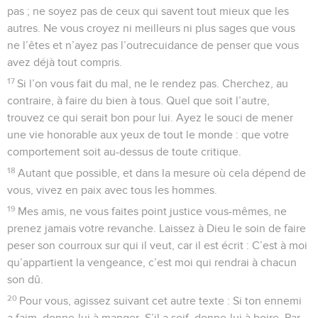
pas ; ne soyez pas de ceux qui savent tout mieux que les
autres. Ne vous croyez ni meilleurs ni plus sages que vous
ne l’êtes et n’ayez pas l’outrecuidance de penser que vous
avez déjà tout compris.
17
Si l’on vous fait du mal, ne le rendez pas. Cherchez, au
contraire, à faire du bien à tous. Quel que soit l’autre,
trouvez ce qui serait bon pour lui. Ayez le souci de mener
une vie honorable aux yeux de tout le monde : que votre
comportement soit au-dessus de toute critique.
18
Autant que possible, et dans la mesure où cela dépend de
vous, vivez en paix avec tous les hommes.
19
Mes amis, ne vous faites point justice vous-mêmes, ne
prenez jamais votre revanche. Laissez à Dieu le soin de faire
peser son courroux sur qui il veut, car il est écrit : C’est à moi
qu’appartient la vengeance, c’est moi qui rendrai à chacun
son dû.
20
Pour vous, agissez suivant cet autre texte : Si ton ennemi
a faim, donne-lui à manger. S’il a soif, donne-lui à boire. Par