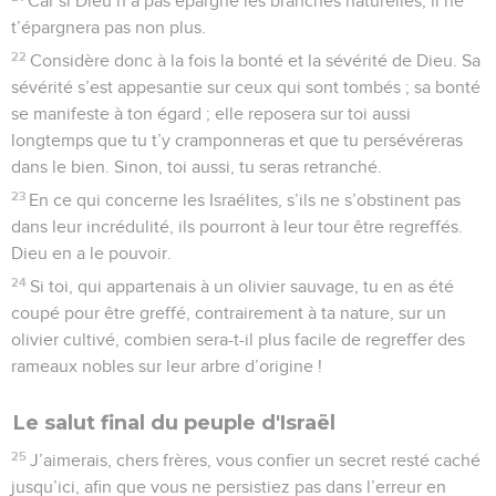
Car si Dieu n’a pas épargné les branches naturelles, il ne
t’épargnera pas non plus.
22
Considère donc à la fois la bonté et la sévérité de Dieu. Sa
sévérité s’est appesantie sur ceux qui sont tombés ; sa bonté
se manifeste à ton égard ; elle reposera sur toi aussi
longtemps que tu t’y cramponneras et que tu persévéreras
dans le bien. Sinon, toi aussi, tu seras retranché.
23
En ce qui concerne les Israélites, s’ils ne s’obstinent pas
dans leur incrédulité, ils pourront à leur tour être regreffés.
Dieu en a le pouvoir.
24
Si toi, qui appartenais à un olivier sauvage, tu en as été
coupé pour être greffé, contrairement à ta nature, sur un
olivier cultivé, combien sera-t-il plus facile de regreffer des
rameaux nobles sur leur arbre d’origine !
Le salut final du peuple d'Israël
25
J’aimerais, chers frères, vous confier un secret resté caché
jusqu’ici, afin que vous ne persistiez pas dans l’erreur en