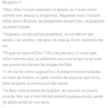
Benjamin ?
2
Non, Dieu n’a pas repoussé ce peuple qu’il avait choisi
comme sien depuis si longtemps. Rappelez-vous l’histoire
d’Élie dans l’Écriture. Se présentant devant Dieu, le prophète
se plaint d’Israël :
3
Seigneur, ils ont tué tes prophètes, ils ont démoli tes
autels. J’ai survécu, moi seul, et voilà qu’ils en veulent à ma
vie.
4
Et que lui répond Dieu ? (Tu n’es pas seul.) Il reste sept
mille hommes que j’ai préservés pour moi et qui ne se sont
pas prosternés devant les images de Baal.
5
Il en est de même aujourd’hui. À présent encore subsiste
un reste de fidèles, un petit nombre de croyants que Dieu,
dans sa grâce, a choisis pour les sauver.
6
Si donc cela provient de la grâce, les œuvres ne jouent
plus de rôle, car si nos mérites avaient quelque poids, parler
de grâce serait un non-sens.