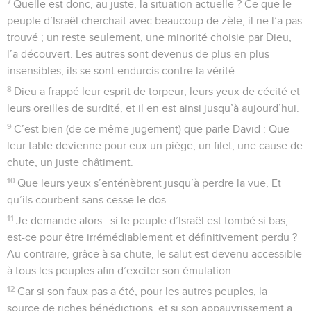
7
Quelle est donc, au juste, la situation actuelle ? Ce que le
peuple d’Israël cherchait avec beaucoup de zèle, il ne l’a pas
trouvé ; un reste seulement, une minorité choisie par Dieu,
l’a découvert. Les autres sont devenus de plus en plus
insensibles, ils se sont endurcis contre la vérité.
8
Dieu a frappé leur esprit de torpeur, leurs yeux de cécité et
leurs oreilles de surdité, et il en est ainsi jusqu’à aujourd’hui.
9
C’est bien (de ce même jugement) que parle David : Que
leur table devienne pour eux un piège, un filet, une cause de
chute, un juste châtiment.
10
Que leurs yeux s’enténèbrent jusqu’à perdre la vue, Et
qu’ils courbent sans cesse le dos.
11
Je demande alors : si le peuple d’Israël est tombé si bas,
est-ce pour être irrémédiablement et définitivement perdu ?
Au contraire, grâce à sa chute, le salut est devenu accessible
à tous les peuples afin d’exciter son émulation.
12
Car si son faux pas a été, pour les autres peuples, la
source de riches bénédictions, et si son appauvrissement a