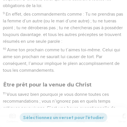
obligations de la loi.
9
En effet, des commandements comme : Tu ne prendras pas
la femme d’un autre (ou le mari d’une autre) ; tu ne tueras
point ; tu ne déroberas pas ; tu ne chercheras pas à posséder
toujours davantage. et tous les autres préceptes se trouvent
résumés en une seule parole :
10
Aime ton prochain comme tu t’aimes toi-même. Celui qui
aime son prochain ne saurait lui causer de tort. Par
conséquent, l’amour implique le plein accomplissement de
tous les commandements.
Être prêt pour la venue du Christ
11
Vous savez bien pourquoi je vous donne toutes ces
recommandations ; vous n’ignorez pas en quels temps
critiques nous vivons. C’est une heure exceptionnelle de
Dieu que la nôtre. C’est l’heure matinale, secouez donc
votre sommeil et votre torpeur ; sortez des rêves ! Éveillez-
Contenus
Versions
Commentaires
Strong
Dictionnaire