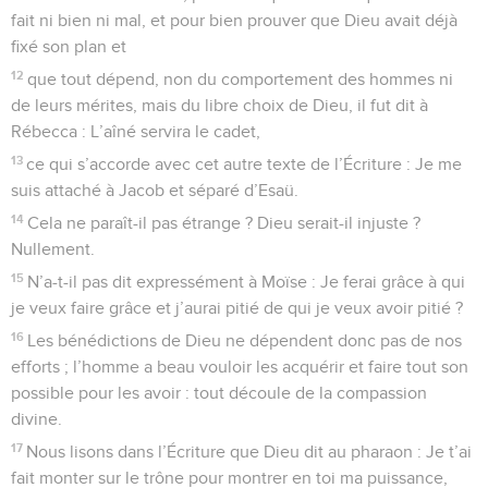
fait ni bien ni mal, et pour bien prouver que Dieu avait déjà
fixé son plan et
12
que tout dépend, non du comportement des hommes ni
de leurs mérites, mais du libre choix de Dieu, il fut dit à
Rébecca : L’aîné servira le cadet,
13
ce qui s’accorde avec cet autre texte de l’Écriture : Je me
suis attaché à Jacob et séparé d’Esaü.
14
Cela ne paraît-il pas étrange ? Dieu serait-il injuste ?
Nullement.
15
N’a-t-il pas dit expressément à Moïse : Je ferai grâce à qui
je veux faire grâce et j’aurai pitié de qui je veux avoir pitié ?
16
Les bénédictions de Dieu ne dépendent donc pas de nos
efforts ; l’homme a beau vouloir les acquérir et faire tout son
possible pour les avoir : tout découle de la compassion
divine.
17
Nous lisons dans l’Écriture que Dieu dit au pharaon : Je t’ai
fait monter sur le trône pour montrer en toi ma puissance,