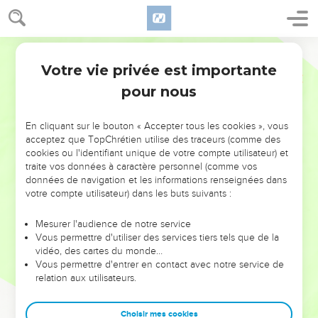
Votre vie privée est importante
pour nous
NE MANQUEZ PAS L’ÉVÉNEMENT
En cliquant sur le bouton « Accepter tous les cookies », vous
DE L’ANNÉE !
acceptez que TopChrétien utilise des traceurs (comme des
cookies ou l'identifiant unique de votre compte utilisateur) et
ET SI LEURS ERREURS POUVAIENT VOUS ÉVITER LES
traite vos données à caractère personnel (comme vos
VOTRES ?
données de navigation et les informations renseignées dans
votre compte utilisateur) dans les buts suivants :
On admire souvent les leaders pour leurs réussites, leur impact,
leur foi ou leur vision. Mais on voit moins les doutes, les erreurs
Mesurer l'audience de notre service
Vous permettre d'utiliser des services tiers tels que de la
et les saisons difficiles qu'ils ont traversés, alors même que ce
vidéo, des cartes du monde…
sont elles qui les ont façonnés.
Vous permettre d'entrer en contact avec notre service de
relation aux utilisateurs.
Dans cette conférence, leaders, entrepreneurs, et responsables
reviennent sur les erreurs marquantes de leur parcours et les
clés pour avancer avec plus de sagesse afin que leurs erreurs
Choisir mes cookies