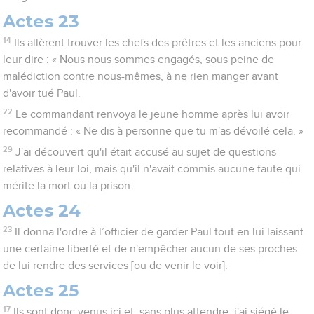
Actes 23
14
Ils allèrent trouver les chefs des prêtres et les anciens pour
leur dire : « Nous nous sommes engagés, sous peine de
malédiction contre nous-mêmes, à ne rien manger avant
d'avoir tué Paul.
22
Le commandant renvoya le jeune homme après lui avoir
recommandé : « Ne dis à personne que tu m'as dévoilé cela. »
29
J'ai découvert qu'il était accusé au sujet de questions
relatives à leur loi, mais qu'il n'avait commis aucune faute qui
mérite la mort ou la prison.
Actes 24
23
Il donna l'ordre à l’officier de garder Paul tout en lui laissant
une certaine liberté et de n'empêcher aucun de ses proches
de lui rendre des services [ou de venir le voir].
Actes 25
17
Ils sont donc venus ici et, sans plus attendre, j'ai siégé le