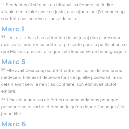
19
Pendant qu'il siégeait au tribunal, sa femme lui fit dire :
« N’aie rien à faire avec ce juste, car aujourd'hui j'ai beaucoup
souffert dans un rêve à cause de lui. »
Marc 1
44
il lui dit : « Fais bien attention de ne [rien] dire à personne,
mais va te montrer au prêtre et présente pour ta purification ce
que Moïse a prescrit, afin que cela leur serve de témoignage. »
Marc 5
26
Elle avait beaucoup souffert entre les mains de nombreux
médecins. Elle avait dépensé tout ce qu'elle possédait, mais
cela n’avait servi à rien ; au contraire, son état avait plutôt
empiré.
43
Jésus leur adressa de fortes recommandations pour que
personne ne le sache et demanda qu’on donne à manger à la
jeune fille.
Marc 6