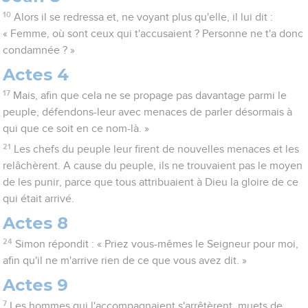
10
Alors il se redressa et, ne voyant plus qu'elle, il lui dit :
« Femme, où sont ceux qui t'accusaient ? Personne ne t'a donc
condamnée ? »
Actes 4
17
Mais, afin que cela ne se propage pas davantage parmi le
peuple, défendons-leur avec menaces de parler désormais à
qui que ce soit en ce nom-là. »
21
Les chefs du peuple leur firent de nouvelles menaces et les
relâchèrent. A cause du peuple, ils ne trouvaient pas le moyen
de les punir, parce que tous attribuaient à Dieu la gloire de ce
qui était arrivé.
Actes 8
24
Simon répondit : « Priez vous-mêmes le Seigneur pour moi,
afin qu'il ne m'arrive rien de ce que vous avez dit. »
Actes 9
7
Les hommes qui l'accompagnaient s'arrêtèrent, muets de