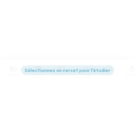
Contenus
Versions
Commentaires
Strong
Dictionnaire
Paramètres de lecture
Afficher les numéros de versets
Mode dyslexique