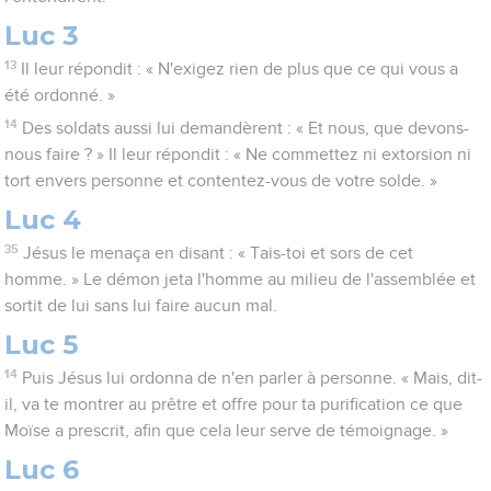
Luc 3
13
Il leur répondit : « N'exigez rien de plus que ce qui vous a
été ordonné. »
14
Des soldats aussi lui demandèrent : « Et nous, que devons-
nous faire ? » Il leur répondit : « Ne commettez ni extorsion ni
tort envers personne et contentez-vous de votre solde. »
Luc 4
35
Jésus le menaça en disant : « Tais-toi et sors de cet
homme. » Le démon jeta l'homme au milieu de l'assemblée et
sortit de lui sans lui faire aucun mal.
Luc 5
14
Puis Jésus lui ordonna de n'en parler à personne. « Mais, dit-
il, va te montrer au prêtre et offre pour ta purification ce que
Moïse a prescrit, afin que cela leur serve de témoignage. »
Luc 6