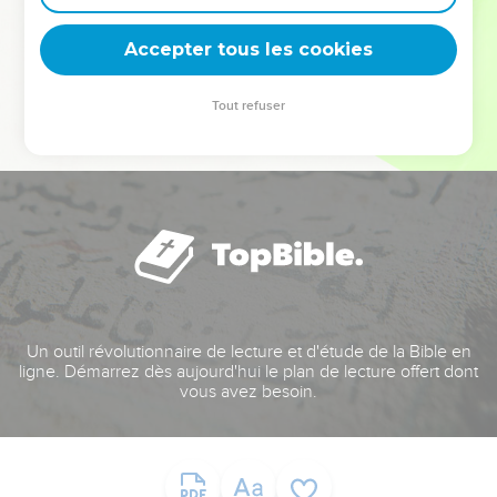
deviennent vos tremplins. Que vous guidiez un ministère, une
équipe, un groupe ou une famille, leur expérience est faite
Accepter tous les cookies
pour vous.
Tout refuser
Je découvre l’événement
Un outil révolutionnaire de lecture et d'étude de la Bible en
ligne. Démarrez dès aujourd'hui le plan de lecture offert dont
vous avez besoin.