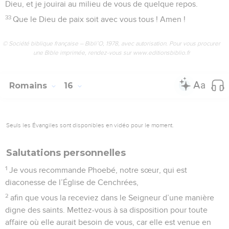
Dieu, et je jouirai au milieu de vous de quelque repos.
33
Que le Dieu de paix soit avec vous tous ! Amen !
© Société biblique française – Bibli’O, 1978, avec autorisation. Pour vous procurer
une Bible imprimée, rendez-vous sur www.editionsbiblio.fr
Romains
16
Seuls les Évangiles sont disponibles en vidéo pour le moment.
Salutations personnelles
1
Je vous recommande Phoebé, notre sœur, qui est
diaconesse de l’Église de Cenchrées,
2
afin que vous la receviez dans le Seigneur d’une manière
digne des saints. Mettez-vous à sa disposition pour toute
affaire où elle aurait besoin de vous, car elle est venue en