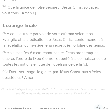
24
[Que la grâce de notre Seigneur Jésus-Christ soit avec
vous tous ! Amen ! ]
Louange finale
25
A celui qui a le pouvoir de vous affermir selon mon
Évangile et la prédication de Jésus-Christ, conformément à
la révélation du mystère tenu secret dès l’origine des temps,
26
mais manifesté maintenant par les Écrits prophétiques,
d’après l’ordre du Dieu éternel, et porté à la connaissance de
toutes les nations en vue de l’obéissance de la foi, –
27
à Dieu, seul sage, la gloire, par Jésus-Christ, aux siècles
des siècles ! Amen !
© Société biblique française – Bibli’O, 1978, avec autorisation. Pour vous procurer
une Bible imprimée, rendez-vous sur www.editionsbiblio.fr