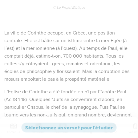
© Le Projet Biblique
La ville de Corinthe occupe, en Grèce, une position
centrale. Elle est bâtie sur un isthme entre la mer Egée (à
l’est) et la mer ionienne (à l’ouest). Au temps de Paul, elle
comptait déjà, estime-t-on, 700 000 habitants. Tous les
cultes s’y côtoyaient : grecs, romains et orientaux ; les
écoles de philosophie y florissaient. Mais la corruption des
mœurs emboîtait le pas à la prospérité matérielle.
L’Eglise de Corinthe a été fondée en 51 par l’*apôtre Paul
(Ac 18.1-18). Quelques *Juifs se convertirent d’abord, en
particulier Crispus, le chef de la synagogue. Puis Paul se
tourne vers les non-Juifs qui, en grand nombre, deviennent
chrétiens. L’apôtre reste environ deux ans dans la ville, y
rassemblant l’Eglise la plus nombreuse de sa carrière.
Contenus
Versions
Commentaires
Strong
Dictionnaire