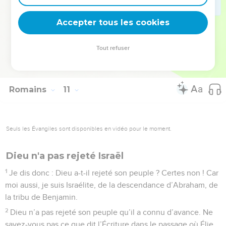
21
Mais à l’égard d’Israël il dit : Tout le jour j’ai tendu mes
Accepter tous les cookies
mains vers un peuple rebelle et contredisant.
© Société biblique française – Bibli’O, 1978, avec autorisation. Pour vous procurer
Tout refuser
une Bible imprimée, rendez-vous sur www.editionsbiblio.fr
Romains
11
Seuls les Évangiles sont disponibles en vidéo pour le moment.
Dieu n'a pas rejeté Israël
1
Je dis donc : Dieu a-t-il rejeté son peuple ? Certes non ! Car
moi aussi, je suis Israélite, de la descendance d’Abraham, de
la tribu de Benjamin.
2
Dieu n’a pas rejeté son peuple qu’il a connu d’avance. Ne
savez-vous pas ce que dit l’Écriture dans le passage où Élie