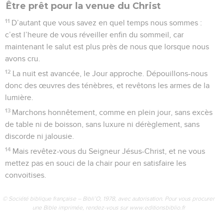
Être prêt pour la venue du Christ
11
D’autant que vous savez en quel temps nous sommes :
c’est l’heure de vous réveiller enfin du sommeil, car
maintenant le salut est plus près de nous que lorsque nous
avons cru.
12
La nuit est avancée, le Jour approche. Dépouillons-nous
donc des œuvres des ténèbres, et revêtons les armes de la
lumière.
13
Marchons honnêtement, comme en plein jour, sans excès
de table ni de boisson, sans luxure ni dérèglement, sans
discorde ni jalousie.
14
Mais revêtez-vous du Seigneur Jésus-Christ, et ne vous
mettez pas en souci de la chair pour en satisfaire les
convoitises.
© Société biblique française – Bibli’O, 1978, avec autorisation. Pour vous procurer
une Bible imprimée, rendez-vous sur www.editionsbiblio.fr