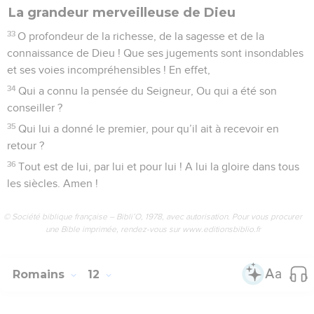
La grandeur merveilleuse de Dieu
33
O profondeur de la richesse, de la sagesse et de la
connaissance de Dieu ! Que ses jugements sont insondables
et ses voies incompréhensibles ! En effet,
34
Qui a connu la pensée du Seigneur, Ou qui a été son
conseiller ?
35
Qui lui a donné le premier, pour qu’il ait à recevoir en
retour ?
36
Tout est de lui, par lui et pour lui ! A lui la gloire dans tous
les siècles. Amen !
© Société biblique française – Bibli’O, 1978, avec autorisation. Pour vous procurer
une Bible imprimée, rendez-vous sur www.editionsbiblio.fr
Romains
12