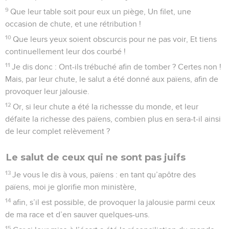
9
Que leur table soit pour eux un piège, Un filet, une
occasion de chute, et une rétribution !
10
Que leurs yeux soient obscurcis pour ne pas voir, Et tiens
continuellement leur dos courbé !
11
Je dis donc : Ont-ils trébuché afin de tomber ? Certes non !
Mais, par leur chute, le salut a été donné aux païens, afin de
provoquer leur jalousie.
12
Or, si leur chute a été la richessse du monde, et leur
défaite la richesse des païens, combien plus en sera-t-il ainsi
de leur complet relèvement ?
Le salut de ceux qui ne sont pas juifs
13
Je vous le dis à vous, païens : en tant qu’apôtre des
païens, moi je glorifie mon ministère,
14
afin, s’il est possible, de provoquer la jalousie parmi ceux
de ma race et d’en sauver quelques-uns.
15