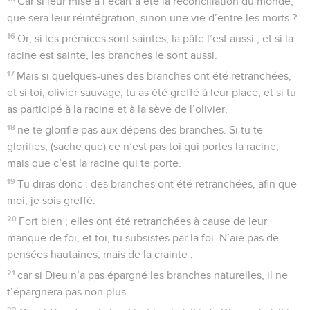
Car si leur mise à l’écart a été la réconciliation du monde,
que sera leur réintégration, sinon une vie d’entre les morts ?
16
Or, si les prémices sont saintes, la pâte l’est aussi ; et si la
racine est sainte, les branches le sont aussi.
17
Mais si quelques-unes des branches ont été retranchées,
et si toi, olivier sauvage, tu as été greffé à leur place, et si tu
as participé à la racine et à la sève de l’olivier,
18
ne te glorifie pas aux dépens des branches. Si tu te
glorifies, (sache que) ce n’est pas toi qui portes la racine,
mais que c’est la racine qui te porte.
19
Tu diras donc : des branches ont été retranchées, afin que
moi, je sois greffé.
20
Fort bien ; elles ont été retranchées à cause de leur
manque de foi, et toi, tu subsistes par la foi. N’aie pas de
pensées hautaines, mais de la crainte ;
21
car si Dieu n’a pas épargné les branches naturelles, il ne
t’épargnera pas non plus.
22