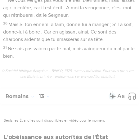
Ne vous vengez pas vous-mêmes, bien-aimés, mais laissez
agir la colère, car il est écrit : A moi la vengeance, c’est moi
qui rétribuerai, dit le Seigneur.
20
Mais Si ton ennemi a faim, donne-lui à manger ; S’il a soif,
donne-lui à boire ; Car en agissant ainsi, Ce sont des
charbons ardents que tu amasseras sur sa tête.
21
Ne sois pas vaincu par le mal, mais vainqueur du mal par le
bien.
© Société biblique française – Bibli’O, 1978, avec autorisation. Pour vous procurer
une Bible imprimée, rendez-vous sur www.editionsbiblio.fr
Romains
13
Seuls les Évangiles sont disponibles en vidéo pour le moment.
L'obéissance aux autorités de l'État