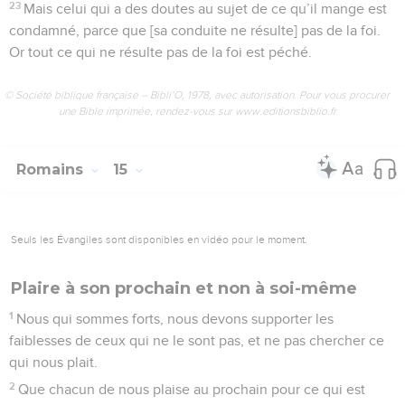
23
Mais celui qui a des doutes au sujet de ce qu’il mange est
condamné, parce que [sa conduite ne résulte] pas de la foi.
Or tout ce qui ne résulte pas de la foi est péché.
© Société biblique française – Bibli’O, 1978, avec autorisation. Pour vous procurer
une Bible imprimée, rendez-vous sur www.editionsbiblio.fr
Romains
15
Seuls les Évangiles sont disponibles en vidéo pour le moment.
Plaire à son prochain et non à soi-même
1
Nous qui sommes forts, nous devons supporter les
faiblesses de ceux qui ne le sont pas, et ne pas chercher ce
qui nous plait.
2
Que chacun de nous plaise au prochain pour ce qui est