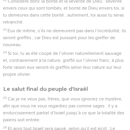
Considère donc la bonté et la sévérité de Dieu : sévérité
envers ceux qui sont tombés, et bonté de Dieu envers toi, si
tu demeures dans cette bonté ; autrement, toi aussi tu seras
retranché.
23
Eux de même, s’ils ne demeurent pas dans l’incrédulité, ils
seront greffés ; car Dieu est puissant pour les greffer de
nouveau.
24
Si toi, tu as été coupé de l’olivier naturellement sauvage
et, contrairement à ta nature, greffé sur l’olivier franc, à plus
forte raison eux seront-ils greffés selon leur nature sur leur
propre olivier.
Le salut final du peuple d'Israël
25
Car je ne veux pas, frères, que vous ignoriez ce mystère,
afin que vous ne vous regardiez pas comme sages : il y a
endurcissement partiel d’Israël jusqu’à ce que la totalité des
païens soit entrée.
26
Et ainsi tout Israël sera sauvé, selon qu’il est écrit : Le